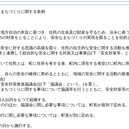
なまちづくりに関する条例
、地方自治の本旨に基づき、住民の生命及び財産を守るため、法令に基
めの対策をとることにより、安全なまちづくりの実現を図ることを目的
の安全に対する意識の高揚を図り、住民の自主的な安全に関する活動を
等と連携して総合的な安全に関する対策又は事業
(以下「安全対策等」と
おいて住民とは、町に住所を有する者、町内に滞在する者並びに町内に
は、自らの安全の確保に努めるとともに、地域の安全に関する活動の推
会)
町安全対策推進協議会
(以下「協議会」という。)
を置く。
なまちづくりに関する事項について協議等を行うとともに、安全対策等
0人以内をもつて組織する。
もののほか、協議会に関し必要な事項については、町長が規則で定める
施行に関し必要な事項については、町長が別に定める。
の日から施行する。