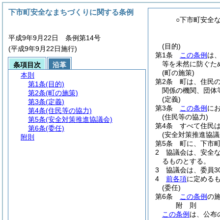
下市町安全なまちづくりに関する条例
○下市町安全
平成9年9月22日 条例第14号
(目的)
(平成9年9月22日施行)
第1条
この条例
は
等を未然に防ぐた
条項目次
沿革
(町の施策)
本則
第2条
町は、住民
第1条
(目的)
関係の機関、団体
第2条
(町の施策)
(定義)
第3条
(定義)
第3条
この条例
に
第4条
(住民等の協力)
(住民等の協力)
第5条
(安全対策推進協議会)
第4条
すべて住民
第6条
(委任)
(安全対策推進協議
附則
第5条
町に、下市
2
協議会は、安全
るものとする。
3
協議会は、委員3
4
前各項
に定める
(委任)
第6条
この条例
の
附
則
この条例
は、公布