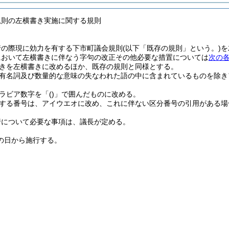
規則の左横書き実施に関する規則
行の際現に効力を有する下市町議会規則
(以下「既存の規則」という。)
を
において左横書きに伴なう字句の改正その他必要な措置については
次の
きを左横書きに改めるほか、既存の規則と同様とする。
有名詞及び数量的な意味の失なわれた語の中に含まれているものを除き
ラビア数字を「
()
」で囲んだものに改める。
する番号は、アイウエオに改め、これに伴ない区分番号の引用がある場
行について必要な事項は、議長が定める。
の日から施行する。