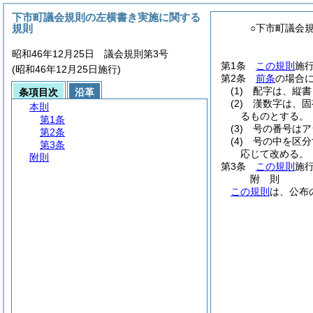
下市町議会規則の左横書き実施に関する
規則
○下市町議会
昭和46年12月25日 議会規則第3号
第1条
この規則
施
(昭和46年12月25日施行)
第2条
前条
の場合
(1)
配字は、縦書
条項目次
沿革
(2)
漢数字は、固
本則
るものとする。
第1条
(3)
号の番号はア
第2条
(4)
号の中を区分
第3条
応じて改める。
附則
第3条
この規則
施
附
則
この規則
は、公布