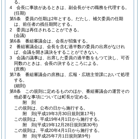
る。
4
会長に事故があるときは、副会長がその職務を代理する。
(任期)
第5条
委員の任期は2年とする。
だたし、補欠委員の任期
は、前任者の残任期間とする。
2
委員は再任されることができる。
(会議)
第6条
番組審議会は、会長が招集する。
2
番組審議会は、会長を含む過半数の委員の出席がなけれ
ば、会議を開き議決をすることができない。
3
会議の議事は、出席した委員の過半数をもつて決し、可否
同数のときは、会長の決するところによる。
(庶務)
第7条
番組審議会の庶務は、広報・広聴主管課において処理
する。
(細則)
第8条
この規則に定めるもののほか、番組審議会の運営その
他必要な事項については町長が定める。
附
則
この規則は、公布の日から施行する。
附
則
(平成19年3月30日
規則第17号)
この規則は、平成19年4月1日から施行する。
附
則
(平成19年12月28日
規則第30号)
この規則は、平成20年4月1日から施行する。
附
則
(平成25年7月1日
規則第9号)