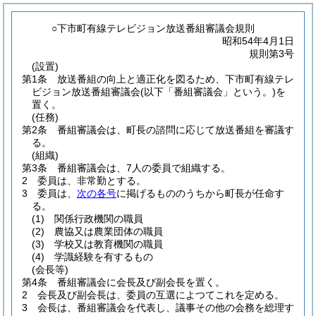
○下市町有線テレビジョン放送番組審議会規則
昭和54年4月1日
規則第3号
(設置)
第1条
放送番組の向上と適正化を図るため、下市町有線テレ
ビジョン放送番組審議会
(以下「番組審議会」という。)
を
置く。
(任務)
第2条
番組審議会は、町長の諮問に応じて放送番組を審議す
る。
(組織)
第3条
番組審議会は、7人の委員で組織する。
2
委員は、非常勤とする。
3
委員は、
次の各号
に掲げるもののうちから町長が任命す
る。
(1)
関係行政機関の職員
(2)
農協又は農業団体の職員
(3)
学校又は教育機関の職員
(4)
学識経験を有するもの
(会長等)
第4条
番組審議会に会長及び副会長を置く。
2
会長及び副会長は、委員の互選によつてこれを定める。
3
会長は、番組審議会を代表し、議事その他の会務を総理す