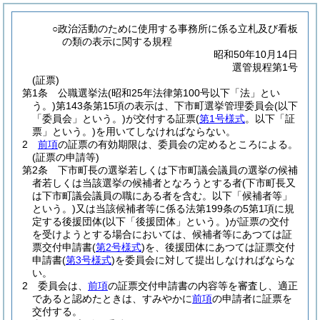
○政治活動のために使用する事務所に係る立札及び看板
の類の表示に関する規程
昭和50年10月14日
選管規程第1号
(証票)
第1条
公職選挙法
(昭和25年法律第100号以下「法」とい
う。)
第143条第15項の表示は、下市町選挙管理委員会
(以下
「委員会」という。)
が交付する証票
(
第1号様式
。以下「証
票」という。)
を用いてしなければならない。
2
前項
の証票の有効期限は、委員会の定めるところによる。
(証票の申請等)
第2条
下市町長の選挙若しくは下市町議会議員の選挙の候補
者若しくは当該選挙の候補者となろうとする者
(下市町長又
は下市町議会議員の職にある者を含む。以下「候補者等」
という。)
又は当該候補者等に係る法第199条の5第1項に規
定する後援団体
(以下「後援団体」という。)
が証票の交付
を受けようとする場合においては、候補者等にあつては証
票交付申請書
(
第2号様式
)
を、後援団体にあつては証票交付
申請書
(
第3号様式
)
を委員会に対して提出しなければならな
い。
2
委員会は、
前項
の証票交付申請書の内容等を審査し、適正
であると認めたときは、すみやかに
前項
の申請者に証票を
交付する。