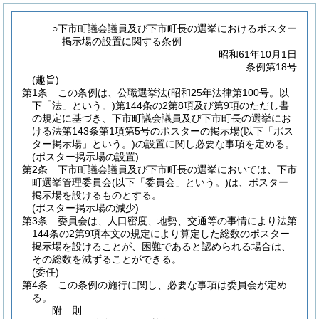
○下市町議会議員及び下市町長の選挙におけるポスター
掲示場の設置に関する条例
昭和61年10月1日
条例第18号
(趣旨)
第1条
この条例は、公職選挙法
(昭和25年法律第100号。以
下「法」という。)
第144条の2第8項及び第9項のただし書
の規定に基づき、下市町議会議員及び下市町長の選挙にお
ける法第143条第1項第5号のポスターの掲示場
(以下「ポス
ター掲示場」という。)
の設置に関し必要な事項を定める。
(ポスター掲示場の設置)
第2条
下市町議会議員及び下市町長の選挙においては、下市
町選挙管理委員会
(以下「委員会」という。)
は、ポスター
掲示場を設けるものとする。
(ポスター掲示場の減少)
第3条
委員会は、人口密度、地勢、交通等の事情により法第
144条の2第9項本文の規定により算定した総数のポスター
掲示場を設けることが、困難であると認められる場合は、
その総数を減ずることができる。
(委任)
第4条
この条例の施行に関し、必要な事項は委員会が定め
る。
附
則