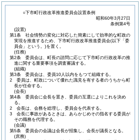
○下市町行政改革推進委員会設置条例
昭和60年3月27日
条例第4号
(設置)
第1条
社会情勢の変化に対応した簡素にして効率的な町政の
実現を推進するため、下市町行政改革推進委員会
(以下「委
員会」という。)
を置く。
(任務)
第2条
委員会は、町長の諮問に応じて下市町の行政改革の推
進に関する重要事項を調査審議する。
(組織)
第3条
委員会は、委員10人以内をもつて組織する。
2
委員は、町政について優れた識見を有する者のうちから町
長が任命する。
(会長)
第4条
委員会に会長を置き、委員の互選によりこれを決め
る。
2
会長は、会務を総理し、委員会を代表する。
3
会長に事故があるときは、あらかじめその指名する委員が
その職務を代理する。
(会議)
第5条
委員会の会議は会長が招集し、会長が議長となる。
(庶務)