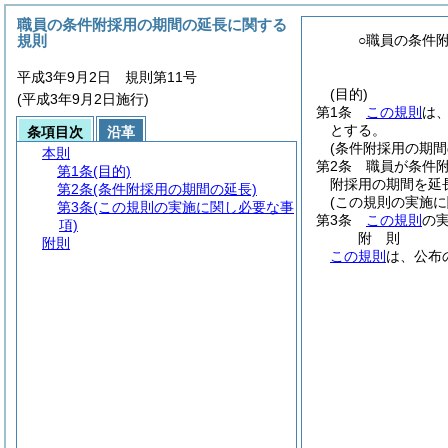
職員の条件附採用の期間の延長に関する
規則
○職員の条件
平成3年9月2日 規則第11号
(目的)
(平成3年9月2日施行)
第1条
この規則
は
とする。
条項目次
沿革
(条件附採用の期間
本則
第2条
職員が条件附
第1条
(目的)
附採用の期間を延
第2条
(条件附採用の期間の延長)
(この規則の実施に
第3条
(この規則の実施に関し必要な事
第3条
この規則
の
項)
附
則
附則
この規則
は、公布