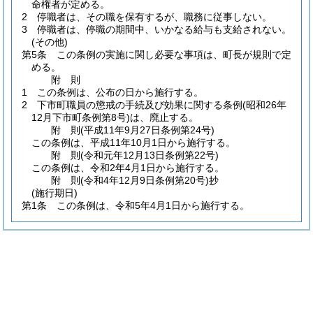
命権者が定める。
2
停職者は、その職を保有するが、職務に従事しない。
3
停職者は、停職の期間中、いかなる給与も支給されない。
(その他)
第5条
この条例の実施に関し必要な事項は、町長が規則で定
める。
附
則
1
この条例は、公布の日から施行する。
2
下市町職員の懲戒の手続及び効果に関する条例
(昭和26年
12月下市町条例第8号)
は、廃止する。
附
則
(平成11年9月27日
条例第24号)
この条例は、平成11年10月1日から施行する。
附
則
(令和元年12月13日
条例第22号)
この条例は、令和2年4月1日から施行する。
附
則
(令和4年12月9日
条例第20号)
抄
(施行期日)
第1条
この条例は、令和5年4月1日から施行する。