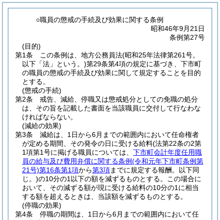
○職員の懲戒の手続及び効果に関する条例
昭和46年9月21日
条例第27号
(目的)
第1条
この条例は、地方公務員法
(昭和25年法律第261号。
以下「法」という。)
第29条第4項の規定に基づき、下市町
の職員の懲戒の手続及び効果に関して規定することを目的
とする。
(懲戒の手続)
第2条
戒告、減給、停職又は懲戒処分としての免職の処分
は、その旨を記載した書面を当該職員に交付して行なわな
ければならない。
(減給の効果)
第3条
減給は、1日から6月までの範囲内において任命権者
が定める期間、その発令の日に受ける給料
(法第22条の2第
1項第1号に掲げる職員については、
下市町会計年度任用職
員の給与及び費用弁償に関する条例
(令和元年下市町条例第
21号)
第16条第1項
から
第3項
までに規定する報酬。以下同
じ。)
の10分の1以下の額を減ずるものとする。
この場合に
おいて、その減ずる額が現に受ける給料の10分の1に相当
する額を超えるときは、当該額を減ずるものとする。
(停職の効果)
第4条
停職の期間は、1日から6月までの範囲内において任