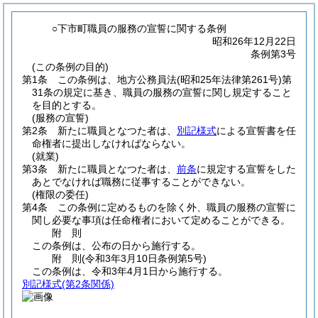
○下市町職員の服務の宣誓に関する条例
昭和26年12月22日
条例第3号
(この条例の目的)
第1条
この条例は、地方公務員法
(昭和25年法律第261号)
第
31条の規定に基き、職員の服務の宣誓に関し規定すること
を目的とする。
(服務の宣誓)
第2条
新たに職員となつた者は、
別記様式
による宣誓書を任
命権者に提出しなければならない。
(就業)
第3条
新たに職員となつた者は、
前条
に規定する宣誓をした
あとでなければ職務に従事することができない。
(権限の委任)
第4条
この条例に定めるものを除く外、職員の服務の宣誓に
関し必要な事項は任命権者において定めることができる。
附
則
この条例は、公布の日から施行する。
附
則
(令和3年3月10日
条例第5号)
この条例は、令和3年4月1日から施行する。
別記様式
(第2条関係)