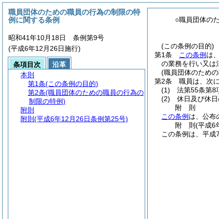
職員団体のための職員の行為の制限の特
例に関する条例
○職員団体の
昭和41年10月18日 条例第9号
(この条例の目的)
(平成6年12月26日施行)
第1条
この条例
は
の業務を行い又は
条項目次
沿革
(職員団体のため
本則
第2条
職員は、次
第1条
(この条例の目的)
(1)
法第55条第
第2条
(職員団体のための職員の行為の
(2)
休日及び休日
制限の特例)
附
則
附則
この条例
は、公布
附則
(平成6年12月26日条例第25号)
附
則
(平成6
この条例は、平成