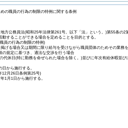
ための職員の行為の制限の特例に関する条例
、地方公務員法
(昭和25年法律第261号。以下「法」という。)
第55条の
活動することができる場合を定めることを目的とする。
の職員の行為の制限の特例)
に掲げる場合又は期間に限り給与を受けながら職員団体のためその業務
8項の規定に基づき、適法な交渉を行う場合
の代休日
(特に勤務を命ぜられた場合を除く。)
並びに年次有給休暇並び
の日から施行する。
年12月26日
条例第25号)
7年1月1日から施行する。