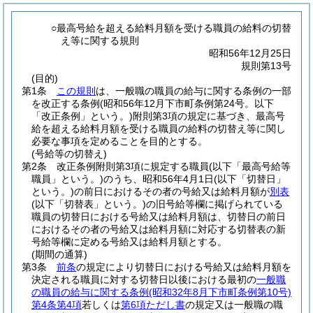
○最高号給を超える給料月額を受ける職員の給料の切替
え等に関する規則
昭和56年12月25日
規則第13号
(目的)
第1条
この規則
は、一般職の職員の給与に関する条例の一部
を改正する条例
(昭和56年12月下市町条例第24号。以下
「改正条例」という。)
附則第3項の規定に基づき、最高号
給を超える給料月額を受ける職員の給料の切替え等に関し
必要な事項を定めることを目的とする。
(号給等の切替え)
第2条
改正条例附則第3項に規定する職員
(以下「最高号給等
職員」という。)
のうち、昭和56年4月1日
(以下「切替日」
という。)
の前日におけるその者の号給又は給料月額が
別表
(以下「切替表」という。)
の旧号給等欄に掲げられている
職員の切替日における号給又は給料月額は、切替日の前日
におけるその者の号給又は給料月額に対応する切替表の新
号給等欄に定める号給又は給料月額とする。
(期間の通算)
第3条
前条
の規定により切替日における号給又は給料月額を
決定される職員に対する切替日以後における最初の
一般職
の職員の給与に関する条例
(昭和32年8月下市町条例第10号)
第4条第4項
若しくは
第6項ただし書
の規定又は一般職の職