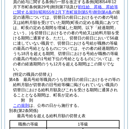
員の給与に関する条例の一部を改正する条例
(昭和54年12
月下市町条例第29号)
附則第7項及び
初任給、昇格、昇給等
に関する規則
(昭和55年2月下市町規則第5号)
附則第4条
の規
定の適用については、切替日の前日におけるその者の号給
又は給料月額を受けていた期間
(町長の定める職員にあつて
は、町長の定める期間を増減した期間。以下「経過期間」
という。)
を切替日におけるその者の号給又は給料月額を受
ける期間に通算する。
ただし、切替日の前日において56歳
に達していない職員で、切替日における号給が職務の等級
の最高の号給となるものについては、その者の経過期間の
うち18月を超える期間、切替日における号給が職務の等級
の最高の号給の1号給下位の号給となるものについては、そ
の者の経過期間のうち12月を超える期間はこの限りでな
い。
(特定の職員の切替え)
第4条
最高号給等職員のうち切替日の前日におけるその等の
給料月額が切替表の旧号給等欄に掲げられていない職員の
切替日における給料月額及びこれを受ける期間に通算され
ることとなる期間は、町長が定める。
附
則
この規則
は、公布の日から施行する。
別表
(第2条関係)
最高号給を超える給料月額の切替え表
職務の等級
1等級