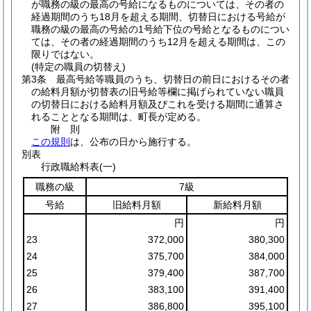
が職務の級の最高の号給になるものについては、その者の
経過期間のうち18月を超える期間、切替日における号給が
職務の級の最高の号給の1号給下位の号給となるものについ
ては、その者の経過期間のうち12月を超える期間は、この
限りではない。
(特定の職員の切替え)
第3条
最高号給等職員のうち、切替日の前日におけるその者
の給料月額が切替表の旧号給等欄に掲げられていない職員
の切替日における給料月額及びこれを受ける期間に通算さ
れることとなる期間は、町長が定める。
附
則
この規則
は、公布の日から施行する。
別表
行政職給料表(一)
職務の級
7級
号給
旧給料月額
新給料月額
円
円
23
372,000
380,300
24
375,700
384,000
25
379,400
387,700
26
383,100
391,400
27
386,800
395,100