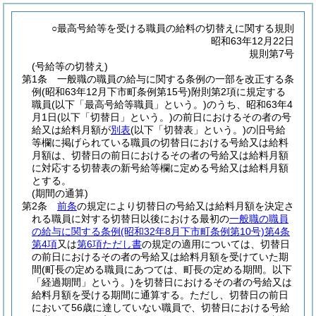
○最高号給等を受ける職員の給料の切替えに関する規則
昭和63年12月22日
規則第7号
(号給等の切替え)
第1条
一般職の職員の給与に関する条例の一部を改正する条
例
(昭和63年12月下市町条例第15号)
附則第2項に規定する
職員
(以下「最高号給等職員」という。)
のうち、昭和63年4
月1日
(以下「切替日」という。)
の前日におけるその者の号
給又は給料月額が
別表
(以下「切替表」という。)
の旧号給
等欄に掲げられている職員の切替日における号給又は給料
月額は、切替日の前日におけるその者の号給又は給料月額
に対応する切替表の新号給等欄に定める号給又は給料月額
とする。
(期間の通算)
第2条
前条
の規定により切替日の号給又は給料月額を決定さ
れる職員に対する切替日以後における最初の
一般職の職員
の給与に関する条例
(昭和32年8月下市町条例第10号)
第4条
第4項
又は
第6項ただし書
の規定の適用については、切替日
の前日におけるその者の号給又は給料月額を受けていた期
間
(町長の定める職員にあつては、町長の定める期間。以下
「経過期間」という。)
を切替日におけるその者の号給又は
給料月額を受ける期間に通算する。
ただし、切替日の前日
において56歳に達していない職員で、切替日における号給