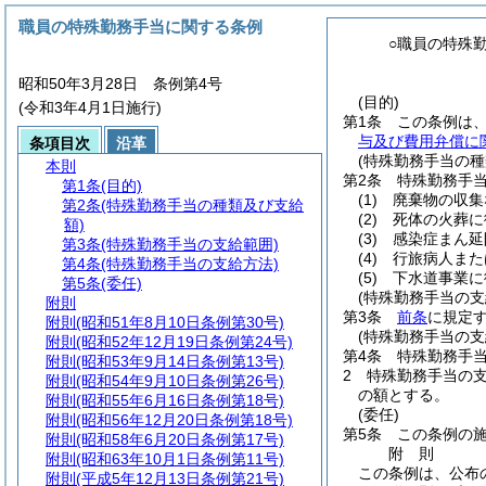
職員の特殊勤務手当に関する条例
○職員の特殊
昭和50年3月28日 条例第4号
(目的)
(令和3年4月1日施行)
第1条
この条例は
与及び費用弁償に
条項目次
沿革
(特殊勤務手当の種
本則
第2条
特殊勤務手
第1条
(目的)
(1)
廃棄物の収集
第2条
(特殊勤務手当の種類及び支給
(2)
死体の火葬に
額)
(3)
感染症まん延
第3条
(特殊勤務手当の支給範囲)
(4)
行旅病人また
第4条
(特殊勤務手当の支給方法)
(5)
下水道事業に
第5条
(委任)
(特殊勤務手当の支
附則
第3条
前条
に規定
附則
(昭和51年8月10日条例第30号)
(特殊勤務手当の支
附則
(昭和52年12月19日条例第24号)
第4条
特殊勤務手
附則
(昭和53年9月14日条例第13号)
2
特殊勤務手当の支
附則
(昭和54年9月10日条例第26号)
の額とする。
附則
(昭和55年6月16日条例第18号)
(委任)
附則
(昭和56年12月20日条例第18号)
第5条
この条例の
附則
(昭和58年6月20日条例第17号)
附
則
附則
(昭和63年10月1日条例第11号)
この条例は、公布
附則
(平成5年12月13日条例第21号)