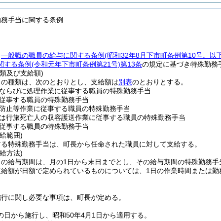
勤務手当に関する条例
、
一般職の職員の給与に関する条例
(昭和32年8月下市町条例第10号。
関する条例
(令和元年下市町条例第21号)
第13条
の規定に基づき特殊勤務
類及び支給額)
当の種類は、次のとおりとし、支給額は
別表
のとおりとする。
ならびに処理作業に従事する職員の特殊勤務手当
従事する職員の特殊勤務手当
防止等作業に従事する職員の特殊勤務手当
は行旅死亡人の収容護送作業に従事する職員の特殊勤務手当
従事する職員の特殊勤務手当
給範囲)
する特殊勤務手当は、町長から任命された職員に対して支給する。
給方法)
当の給与期間は、月の1日から末日までとし、その給与期間の特殊勤務手
給額が日額で定められているものについては、1日の作業時間または勤務
施行に関し必要な事項は、町長が定める。
の日から施行し、昭和50年4月1日から適用する。