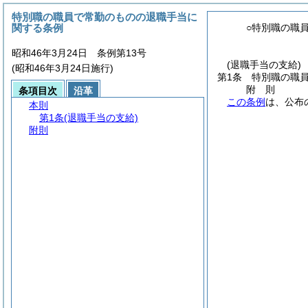
特別職の職員で常勤のものの退職手当に
関する条例
○特別職の職
昭和46年3月24日 条例第13号
(退職手当の支給)
(昭和46年3月24日施行)
第1条
特別職の職
附
則
条項目次
沿革
この条例
は、公布
本則
第1条
(退職手当の支給)
附則