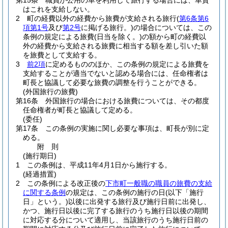
第15条
職員が公用の車を利用して旅行する場合には、車賃
はこれを支給しない。
2
町の経費以外の経費から旅費が支給される旅行
(
第6条第6
項第1号
及び
第2号
に掲げる旅行。)
の場合については、この
条例の規定による旅費
(日当を除く。)
の額から町の経費以
外の経費から支給される旅費に相当する額を差し引いた額
を旅費として支給する。
3
前2項
に定めるもののほか、この条例の規定による旅費を
支給することが適当でないと認める場合には、任命権者は
町長と協議して必要な旅費の調整を行うことができる。
(外国旅行の旅費)
第16条
外国旅行の場合における旅費については、その都度
任命権者が町長と協議して定める。
(委任)
第17条
この条例の実施に関し必要な事項は、町長が別に定
める。
附
則
(施行期日)
1
この条例は、平成11年4月1日から施行する。
(経過措置)
2
この条例による改正後の
下市町一般職の職員の旅費の支給
に関する条例
の規定は、この条例の施行の日
(以下「施行
日」という。)
以後に出発する旅行及び施行日前に出発し、
かつ、施行日以後に完了する旅行のうち施行日以後の期間
に対応する分について適用し、当該旅行のうち施行日前の