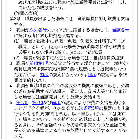
及び兄弟姉妹並びに職員の死亡当時職員と生計を一にし
ていた他の親族をいう。
(旅費の支給)
第3条
職員が出張した場合には、当該職員に対し旅費を支給
する。
2
職員が
次の各号
のいずれかに該当する場合には、
当該各号
に掲げる者に対し旅費を支給する。
(1)
職員が出張中に退職、免職、失職又は休職
(以下「退
職等」という。)
となつた場合
(当該退職等に伴う旅費を
必要としない場合は除く。)
には、当該職員
(2)
職員が出張中に死亡した場合には、当該職員の遺族
3
職員が
前項第1号
の規定に該当する場合において、地方公
務員法第28条第4項又は第29条の規定により退職等となつ
た場合には、
前項
の規定にかかわらず
同項
の規定による旅
費は支給しない。
4
職員が当該職員の任命権者以外の機関の依頼に応じ、公務
の遂行を補助するため証人、鑑定人、参考人等として旅行
した場合には当該職員に対し旅費を支給する。
5
第1項
、
第2項
及び
前項
の規定により旅費の支給を受ける
ことができる者が、その出発前に
次条第3項
の規定により旅
行命令等を変更
(取消を含む。以下同じ。)
され、又は死亡
した場合において、その旅行のため既に支出した金額があ
るときは、その金額のうちその者の損失となつた金額で町
長が定める基準によるものを旅費として支給することがで
きる。