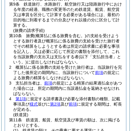
第9条
鉄道旅行、水路旅行、航空旅行又は陸路旅行中におけ
る年度の経過、職務の変更等のため鉄道賃、船賃、航空賃
又は車賃を区分して計算する必要がある場合には、最初の
目的地に到着するまでの分及びそれ以後の分に区分して計
算する。
(旅費の請求手続)
第10条
旅費
(概算払に係る旅費を含む。)
の支給を受けよう
とする旅行者及び概算払に係る旅費の支給を受けた旅行者
でその精算をしようとする者は所定の請求書に必要な事項
を記入し、又は必要に応じて所定の書類を添付して、これ
を当該旅費の支出又は支払をする者
(以下「支払担当者」と
いう。)
に提出しなければならない。
2
概算払に係る旅費の支給を受けた旅行者は、当該旅行を完
了した後所定の期間内に、当該旅行について
前項
の規定に
よる旅費の精算をしなければならない。
3
支払担当者は、
前項
の規定による精算の結果過払金があつ
た場合には、所定の期間内に当該過払金を返納させなけれ
ばならない。
4
第1項
に規定する請求書及び必要な添付書類の種類、記載
事項及び
様式
並びに
第2項
及び
前項
に規定する期間は、町長
が定める。
(鉄道賃)
第11条
鉄道賃、船賃、航空賃及び車賃の額は、次に掲げる
とおりとする。
(1)
鉄道賃の額は、その乗車に要する運賃による。