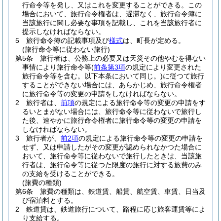
行命令等を発し、又はこれを変更することができる。
この
場合において、旅行命令権者は、遅滞なく、旅行命令簿に
当該旅行に関し必要な事項を記載し、これを当該旅行者に
提示しなければならない。
5
旅行命令簿の記載事項及び
様式
は、町長が定める。
(旅行命令等に従わない旅行)
第5条
旅行者は、公務上の必要又は天災その他やむを得ない
事情により旅行命令等
(
前条第3項
の規定により変更された
旅行命令等を含む。以下本条において同じ。)
に従つて旅行
することができない場合には、あらかじめ、旅行命令権者
に旅行命令等の変更の申請をしなければならない。
2
旅行者は、
前項
の規定による旅行命令等の変更の申請をす
るいとまがない場合には、旅行命令等に従わないで旅行し
た後、速やかに旅行命令権者に旅行命令等の変更の申請を
しなければならない。
3
旅行者が、
前2項
の規定による旅行命令等の変更の申請を
せず、又は申請したがその変更が認められなかつた場合に
おいて、旅行命令等に従わないで旅行したときは、当該旅
行者は、旅行命令等に従つた限度の旅行に対する旅費のみ
の支給を受けることができる。
(旅費の種類)
第6条
旅費の種類は、鉄道賃、船賃、航空賃、車賃、日当及
び宿泊料とする。
2
鉄道賃は、鉄道旅行について、路程に応じ旅客運賃等によ
り支給する。