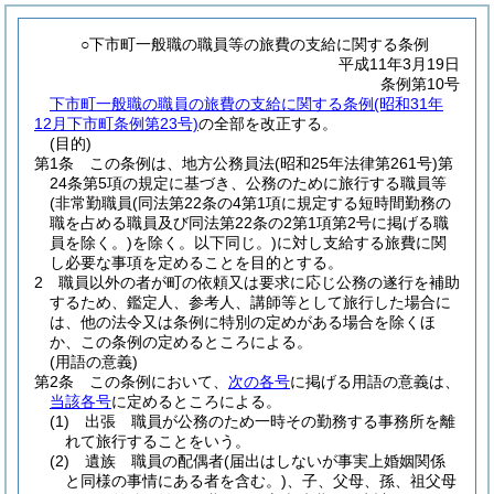
○下市町一般職の職員等の旅費の支給に関する条例
平成11年3月19日
条例第10号
下市町一般職の職員の旅費の支給に関する条例(昭和31年
12月下市町条例第23号)
の全部を改正する。
(目的)
第1条
この条例は、地方公務員法
(昭和25年法律第261号)
第
24条第5項の規定に基づき、公務のために旅行する職員等
(非常勤職員
(同法第22条の4第1項に規定する短時間勤務の
職を占める職員及び同法第22条の2第1項第2号に掲げる職
員を除く。)
を除く。以下同じ。)
に対し支給する旅費に関
し必要な事項を定めることを目的とする。
2
職員以外の者が町の依頼又は要求に応じ公務の遂行を補助
するため、鑑定人、参考人、講師等として旅行した場合に
は、他の法令又は条例に特別の定めがある場合を除くほ
か、この条例の定めるところによる。
(用語の意義)
第2条
この条例において、
次の各号
に掲げる用語の意義は、
当該各号
に定めるところによる。
(1)
出張 職員が公務のため一時その勤務する事務所を離
れて旅行することをいう。
(2)
遺族 職員の配偶者
(届出はしないが事実上婚姻関係
と同様の事情にある者を含む。)
、子、父母、孫、祖父母