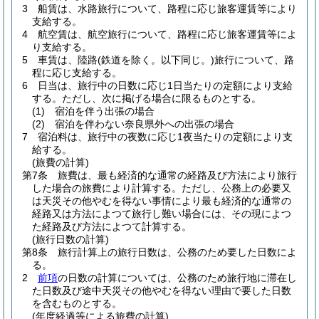
3
船賃は、水路旅行について、路程に応じ旅客運賃等により
支給する。
4
航空賃は、航空旅行について、路程に応じ旅客運賃等によ
り支給する。
5
車賃は、陸路
(鉄道を除く。以下同じ。)
旅行について、路
程に応じ支給する。
6
日当は、旅行中の日数に応じ1日当たりの定額により支給
する。
ただし、次に掲げる場合に限るものとする。
(1)
宿泊を伴う出張の場合
(2)
宿泊を伴わない奈良県外への出張の場合
7
宿泊料は、旅行中の夜数に応じ1夜当たりの定額により支
給する。
(旅費の計算)
第7条
旅費は、最も経済的な通常の経路及び方法により旅行
した場合の旅費により計算する。
ただし、公務上の必要又
は天災その他やむを得ない事情により最も経済的な通常の
経路又は方法によつて旅行し難い場合には、その現によつ
た経路及び方法によつて計算する。
(旅行日数の計算)
第8条
旅行計算上の旅行日数は、公務のため要した日数によ
る。
2
前項
の日数の計算については、公務のため旅行地に滞在し
た日数及び途中天災その他やむを得ない理由で要した日数
を含むものとする。
(年度経過等による旅費の計算)