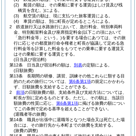
(2)
船賃の額は、その乗船に要する運賃
(はしけ賃及び桟
橋賃を含む。)
による。
(3)
航空賃の額は、現に支払つた旅客運賃による。
(4)
車賃の額は、別に町長が定めるところによる。
2
鉄道旅行又は水路旅行において、急行料金、特別車両料
金、特別船室料金及び座席指定料金
(以下この項において
「急行料金等」という。)
を要する場合にあつては、その旅
行に応じその都度旅行命令権者と町長が協議して定める急
行料金等を計算した料金をもつてその乗車に要する運賃又
はその乗船に要する運賃とする。
(日当及び宿泊料)
第12条
日当及び宿泊料の額は、
別表
の定額による。
(日額旅費)
第13条
長期間の研修、講習、訓練その他これらに類する目
的のための旅行については、
第6条第1項
の規定にかかわら
ず、日額旅費を支給することができる。
2
前項
の日額旅費の額、支給条件及び支給方法については、
町長が別に定めるものとする。
ただし、その額は、当該日
額旅費の性質に応じ、
第6条第1項
に掲げる旅費の額につい
てこの条例で定める基準を超えることができない。
(退職者等の旅費)
第14条
職員が出張中に退職等となつた場合又は死亡した場
合には、その旅行先から本町までの旅費を支給する。
(旅費の調整)