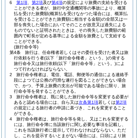
6
第1項
、
第2項
及び
第4項
の規定により旅費の支給を受ける
ことができる者が、旅行中交通機関等の事故により、概算
払を受けた旅費額
(概算払を受けなかつた場合には、概算払
を受けることができた旅費額に相当する金額)
の全部又は一
部を喪失した場合においてそのことが故意又は過失による
ものでないと証明されたときは、その喪失した旅費額の範
囲内で町長が定める基準による金額を旅費として支給する
ことができる。
(旅行命令等)
第4条
旅行は、任命権者若しくはその委任を受けた者又は旅
行依頼を行う者
(以下「旅行命令権者」という。)
の発する
旅行命令又は旅行依頼
(以下「旅行命令等」という。)
によ
つて行わなければならない。
2
旅行命令権者は、電信、電話、郵便等の通信による連絡手
段によつては公務の円滑な遂行を図ることができない場合
で、かつ、予算上旅費の支出が可能である場合に限り、旅
行命令等を発することができる。
3
旅行命令権者は、既に発した旅行命令等を変更する必要が
あると認める場合には、自ら又は
次条第1項
若しくは
第2項
の規定による旅行者の申請に基づき、これを変更すること
ができる。
4
旅行命令権者は、旅行命令等を発し、又はこれを変更する
には、旅行命令簿に当該旅行に関し必要な事項を記載し、
これを当該旅行者に提示して行わなければならない。
ただ
し、これを提示するいとまがない場合には、口頭により旅