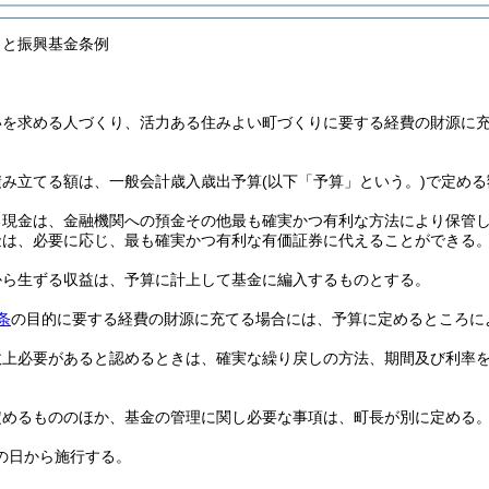
さと振興基金条例
いを求める人づくり、活力ある住みよい町づくりに要する経費の財源に
積み立てる額は、一般会計歳入歳出予算
(以下「予算」という。)
で定める
る現金は、金融機関への預金その他最も確実かつ有利な方法により保管
金は、必要に応じ、最も確実かつ有利な有価証券に代えることができる
から生ずる収益は、予算に計上して基金に編入するものとする。
条
の目的に要する経費の財源に充てる場合には、予算に定めるところに
政上必要があると認めるときは、確実な繰り戻しの方法、期間及び利率
定めるもののほか、基金の管理に関し必要な事項は、町長が別に定める
の日から施行する。