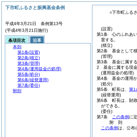
下市町ふるさと振興基金条例
○下市町ふる
平成4年3月21日 条例第13号
(設置)
(平成4年3月21日施行)
第1条
心のふれあ
置する。
条項目次
沿革
(積立)
本則
第2条
基金として
第1条
(設置)
(管理)
第2条
(積立)
第3条
基金に属す
第3条
(管理)
2
基金に属する現
第4条
(運用益金の処理)
(運用益金の処理)
第5条
(処分)
第4条
基金の運用
第6条
(繰替運用)
(処分)
第7条
(委任)
第5条
町長は、
第1
附則
(繰替運用)
第6条
町長は、財
ができる。
(委任)
第7条
この条例
に
附
則
この条例
は、公布