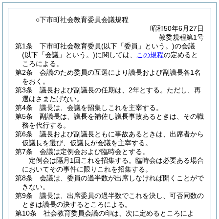
○下市町社会教育委員会議規程
昭和50年6月27日
教委規程第1号
第1条
下市町社会教育委員
(以下「委員」という。)
の会議
(以下「会議」という。)
に関しては、
この規程
の定めると
ころによる。
第2条
会議のため委員の互選により議長および副議長各1名
をおく。
第3条
議長および副議長の任期は、2年とする。
ただし、再
選はさまたげない。
第4条
議長は、会議を招集しこれを主宰する。
第5条
副議長は、議長を補佐し議長事故あるときは、その職
務を代行する。
第6条
議長および副議長ともに事故あるときは、出席者から
仮議長を選び、仮議長が会議を主宰する。
第7条
会議は定例会および臨時会とする。
定例会は隔月1回これを招集する。臨時会は必要ある場合
においてその事件に限りこれを招集する。
第8条
会議は、委員の過半数が出席しなければ開くことがで
きない。
第9条
議長は、出席委員の過半数でこれを決し、可否同数の
ときは議長の決するところによる。
第10条
社会教育委員会議の印は、次に定めるところによ