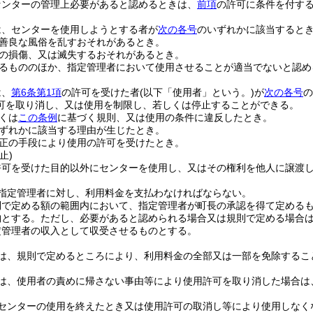
センターの管理上必要があると認めるときは、
前項
の許可に条件を付す
は、センターを使用しようとする者が
次の各号
のいずれかに該当すると
善良な風俗を乱すおそれがあるとき。
の損傷、又は滅失するおそれがあるとき。
るもののほか、指定管理者において使用させることが適当でないと認め
は、
第6条第1項
の許可を受けた者
(以下「使用者」という。)
が
次の各号
の
可を取り消し、又は使用を制限し、若しくは停止することができる。
くは
この条例
に基づく規則、又は使用の条件に違反したとき。
ずれかに該当する理由が生じたとき。
正の手段により使用の許可を受けたとき。
止)
許可を受けた目的以外にセンターを使用し、又はその権利を他人に譲渡
指定管理者に対し、利用料金を支払わなければならない。
則で定める額の範囲内において、指定管理者が町長の承認を得て定める
納とする。
ただし、必要があると認められる場合又は規則で定める場合
定管理者の収入として収受させるものとする。
は、規則で定めるところにより、利用料金の全部又は一部を免除するこ
は、使用者の責めに帰さない事由等により使用許可を取り消した場合は
センターの使用を終えたとき又は使用許可の取消し等により使用しなく