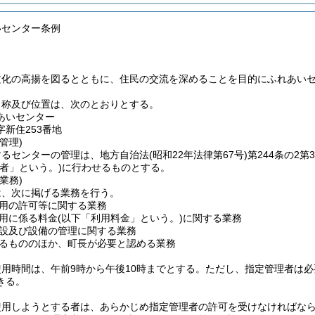
いセンター条例
文化の高揚を図るとともに、住民の交流を深めることを目的にふれあい
名称及び位置は、次のとおりとする。
あいセンター
新住253番地
管理)
するセンターの管理は、地方自治法
(昭和22年法律第67号)
第244条の2
者」という。)
に行わせるものとする。
業務)
は、次に掲げる業務を行う。
用の許可等に関する業務
用に係る料金
(以下「利用料金」という。)
に関する業務
設及び設備の管理に関する業務
るもののほか、町長が必要と認める業務
用時間は、午前9時から午後10時までとする。
ただし、指定管理者は必
きる。
使用しようとする者は、あらかじめ指定管理者の許可を受けなければな