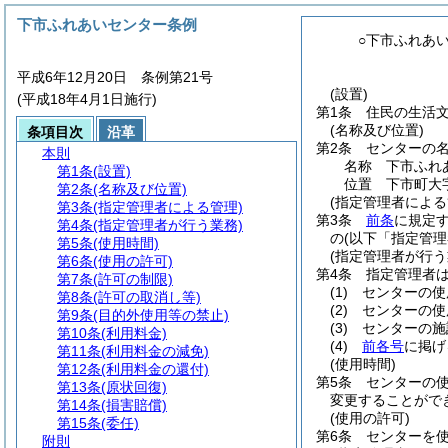
下市ふれあいセンター条例
○下市ふれあ
平成6年12月20日 条例第21号
(設置)
(平成18年4月1日施行)
第1条
住民の生活
(名称及び位置)
条項目次
沿革
第2条
センターの
本則
名称 下市ふれ
第1条
(設置)
位置 下市町大字
第2条
(名称及び位置)
(指定管理者による
第3条
(指定管理者による管理)
第3条
前条
に規定
第4条
(指定管理者が行う業務)
の
(以下「指定管理
第5条
(使用時間)
(指定管理者が行う
第6条
(使用の許可)
第4条
指定管理者
第7条
(許可の制限)
(1)
センターの使
第8条
(許可の取消し等)
(2)
センターの使
第9条
(目的外使用等の禁止)
(3)
センターの施
第10条
(利用料金)
(4)
前各号
に掲げ
第11条
(利用料金の減免)
(使用時間)
第12条
(利用料金の還付)
第5条
センターの使
第13条
(原状回復)
変更することがで
第14条
(損害賠償)
(使用の許可)
第15条
(委任)
第6条
センターを
附則