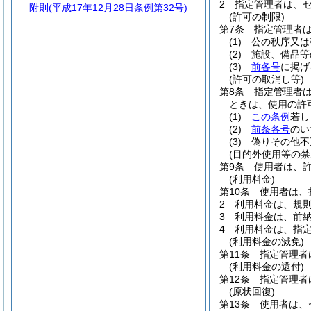
2
指定管理者は、
附則
(平成17年12月28日条例第32号)
(許可の制限)
第7条
指定管理者
(1)
公の秩序又は
(2)
施設、備品等
(3)
前各号
に掲げ
(許可の取消し等)
第8条
指定管理者
ときは、使用の許
(1)
この条例
若し
(2)
前条各号
のい
(3)
偽りその他不
(目的外使用等の禁
第9条
使用者は、
(利用料金)
第10条
使用者は、
2
利用料金は、規
3
利用料金は、前
4
利用料金は、指
(利用料金の減免)
第11条
指定管理者
(利用料金の還付)
第12条
指定管理者
(原状回復)
第13条
使用者は、