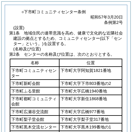
○下市町コミュニティセンター条例
昭和57年3月20日
条例第2号
(設置)
第1条
地域住民の連帯意識を高め、健康で文化的な近隣社会
建設の拠点とするため、コミュニティセンター
(以下「セン
ター」という。)
を設置する。
(名称及び位置)
第2条
センターの名称及び位置は、次のとおりとする。
名称
位置
下市町コミュニティセン
下市町大字阿知賀1821番地
ター
下市町新町会館
下市町大字下市803番地の2
下市町ふる里館
下市町大字広橋1940番地
下市町都町コミュニティ
下市町大字新住1868番地
会館
下市町広瀬谷交流館
下市町大字広橋977番地
下市町梨子堂会館
下市町大字梨子堂317番地
下市町黒木交流センター
下市町大字黒木199番地の1