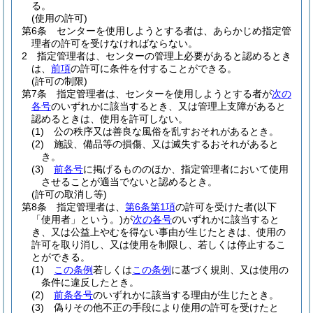
る。
(使用の許可)
第6条
センターを使用しようとする者は、あらかじめ指定管
理者の許可を受けなければならない。
2
指定管理者は、センターの管理上必要があると認めるとき
は、
前項
の許可に条件を付することができる。
(許可の制限)
第7条
指定管理者は、センターを使用しようとする者が
次の
各号
のいずれかに該当するとき、又は管理上支障があると
認めるときは、使用を許可しない。
(1)
公の秩序又は善良な風俗を乱すおそれがあるとき。
(2)
施設、備品等の損傷、又は滅失するおそれがあると
き。
(3)
前各号
に掲げるもののほか、指定管理者において使用
させることが適当でないと認めるとき。
(許可の取消し等)
第8条
指定管理者は、
第6条第1項
の許可を受けた者
(以下
「使用者」という。)
が
次の各号
のいずれかに該当すると
き、又は公益上やむを得ない事由が生じたときは、使用の
許可を取り消し、又は使用を制限し、若しくは停止するこ
とができる。
(1)
この条例
若しくは
この条例
に基づく規則、又は使用の
条件に違反したとき。
(2)
前条各号
のいずれかに該当する理由が生じたとき。
(3)
偽りその他不正の手段により使用の許可を受けたと