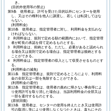
き。
(目的外使用等の禁止)
第9条
使用者は、許可を受けた目的以外にセンターを使用
し、又はその権利を他人に譲渡し、若しくは転貸してはな
らない。
(利用料金)
第10条
使用者は、指定管理者に対し、利用料金を支払わな
ければならない。
2
利用料金は、規則で定める額の範囲内において、指定管理
者が町長の承認を得て定めるものとする。
3
利用料金は、前納とする。
ただし、必要があると認められ
る場合又は規則で定める場合は、指定管理者は後納とする
ことができる。
4
利用料金は、指定管理者の収入として収受させるものとす
る。
(利用料金の減免)
第11条
指定管理者は、規則で定めるところにより、利用料
金の全部又は一部を免除することができる。
(利用料金の還付)
第12条
指定管理者は、使用者の責めに帰さない事由等によ
り使用許可を取り消した場合は、当該利用料金の全部又は
一部を還付するものとする。
(原状回復)
第13条
使用者は、センターの使用を終えたとき又は使用許
可の取消し等により使用しなくなつたときは、直ちにその