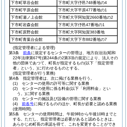
下市町草谷会館
下市町大字伃邑748番地の4
下市町平原会館
下市町大字平原477番地の1
下市町瀬ノ上会館
下市町大字阿知賀2660番地の2
下市町岩森会館
下市町大字伃邑47番地の1
下市町原野会館
下市町大字阿知賀383番地
下市町青葉台会館
下市町大字下市882番地の7
(指定管理者による管理)
第3条
前条
に規定するセンターの管理は、地方自治法
(昭和
22年法律第67号)
第244条の2第3項の規定により、法人その
他の団体であつて、町長が指定するもの
(以下「指定管理
者」という。)
に行わせるものとする。
(指定管理者が行う業務)
第4条
指定管理者は、次に掲げる業務を行う。
(1)
センターの使用の許可等に関する業務
(2)
センターの使用に係る料金
(以下「利用料金」とい
う。)
に関する業務
(3)
センターの施設及び設備の管理に関する業務
(4)
前各号
に掲げるもののほか、町長が必要と認める業務
(使用時間)
第5条
センターの使用時間は、午前9時から午後10時までと
する。
ただし、指定管理者は必要があると認めるときは、
あらかじめ町長の承認を得て、これを変更することができ