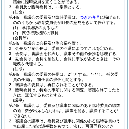
議会に臨時委員を置くことができる。
3
委員及び臨時委員は、非常勤とする。
(任命)
第4条
審議会の委員及び臨時委員は、
つぎの各号
に掲げるも
ののうちから教育委員会が町長の意見をきいて任命する。
(1)
学識経験のあるもの
(2)
関係行政機関の職員
(会長等)
第5条
審議会に会長及び副会長を置く。
2
会長及び副会長は、委員の互選によつてこれを定める。
3
会長は、審議会を代表し、議事その他の会務を総理する。
4
副会長は、会長を補佐し、会長に事故があるときは、その
職務を代理する。
(任期)
第6条
審議会の委員の任期は、2年とする。
ただし、補欠委
員の任期は、前任者の残任期間とする。
2
審議会の委員は、再任されることができる。
3
臨時委員は、特別の事項に関する調査、審議を終了したと
きは、退任するものとする。
(議事)
第7条
審議会は、委員及び議事に関係のある臨時委員の総数
の過半数が出席しなければ、議事を開き、議決することが
できない。
2
審議会の議事は、委員及び議事に関係のある臨時委員のう
ち出席した者の過半数をもつて、決し、可否同数のとき