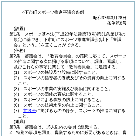
○下市町スポーツ推進審議会条例
昭和37年3月28日
条例第8号
(設置)
第1条
スポーツ基本法
(平成23年法律第78号)
第31条第1項の
規定に基づき、下市町にスポーツ推進審議会
(以下「審議
会」という。)
を置くことができる。
(任務)
第2条
審議会は、「教育委員会」の諮問に応じて、スポーツ
の推進に関する次に掲げる事項について、調査、審議し、
及びこれらの事項に関して「教育委員会」に建議する。
(1)
スポーツの施設及び設備に関すること。
(2)
スポーツの指導者の養成及びその資質の向上に関する
こと。
(3)
スポーツの事業の実施及び奨励に関すること。
(4)
スポーツの団体の育成に関すること。
(5)
スポーツによる事故の防止に関すること。
(6)
スポーツの技術水準の向上に関すること。
(7)
前各号
に掲げるもののほか、スポーツの推進に関する
こと。
(組織)
第3条
審議会は、15人以内の委員で組織する。
2
特別の事項を調査、審議するために必要があるときは、審