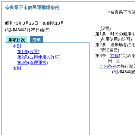
奈良県下市健民運動場条例
○奈良県下市
昭和43年3月25日 条例第13号
(設置)
(昭和43年3月25日施行)
第1条
町民の健康
(占用使用の許可)
条項目次
沿革
第2条
運動場を占
本則
(管理運営)
第1条
(設置)
第3条
前条
に定め
第2条
(占用使用の許可)
附
則
第3条
(管理運営)
この条例
の施行期
附則
(昭和43年