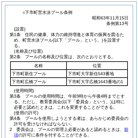
○下市町営水泳プール条例
昭和63年11月15日
条例第13号
(設置)
第1条
住民の健康、体力の維持増進と体育の振興を図るた
め、町営水泳プール
(以下「プール」という。)
を設置す
る。
(名称及び位置)
第2条
プールの名称及び位置は、次のとおりとする。
名称
位置
下市町新住プール
下市町大字新住543番地
下市町広橋プール
下市町大字広橋1643番地の1
(使用時間)
第3条
プールの使用時間は、午前9時から午後4時までとす
る。
ただし、教育委員会
(以下「委員会」という。)
は特に
必要と認めたときは、これを変更することができる。
(使用の許可)
第4条
プールを使用しようとする者は、あらかじめ委員会の
許可を受けなければならない。
2
委員会は、プールの管理上必要があると認めるときは、
前
項
の許可に条件を付することができる。