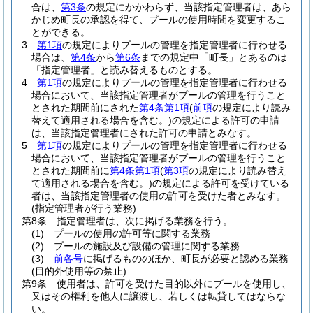
合は、
第3条
の規定にかかわらず、当該指定管理者は、あら
かじめ町長の承認を得て、プールの使用時間を変更するこ
とができる。
3
第1項
の規定によりプールの管理を指定管理者に行わせる
場合は、
第4条
から
第6条
までの規定中「町長」とあるのは
「指定管理者」と読み替えるものとする。
4
第1項
の規定によりプールの管理を指定管理者に行わせる
場合において、当該指定管理者がプールの管理を行うこと
とされた期間前にされた
第4条第1項
(
前項
の規定により読み
替えて適用される場合を含む。)
の規定による許可の申請
は、当該指定管理者にされた許可の申請とみなす。
5
第1項
の規定によりプールの管理を指定管理者に行わせる
場合において、当該指定管理者がプールの管理を行うこと
とされた期間前に
第4条第1項
(
第3項
の規定により読み替え
て適用される場合を含む。)
の規定による許可を受けている
者は、当該指定管理者の使用の許可を受けた者とみなす。
(指定管理者が行う業務)
第8条
指定管理者は、次に掲げる業務を行う。
(1)
プールの使用の許可等に関する業務
(2)
プールの施設及び設備の管理に関する業務
(3)
前各号
に掲げるもののほか、町長が必要と認める業務
(目的外使用等の禁止)
第9条
使用者は、許可を受けた目的以外にプールを使用し、
又はその権利を他人に譲渡し、若しくは転貸してはならな
い。