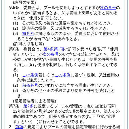
(許可の制限)
第5条
委員会は、プールを使用しようとする者が
次の各号
の
いずれかに該当するとき、又は管理上支障があると認める
ときは、使用を許可しない。
(1)
公の秩序又は善良な風俗を乱すおそれがあるとき。
(2)
設備等の損傷、又は滅失するおそれがあるとき。
(3)
前各号
に掲げるもののほか、委員会において使用させ
ることが適当でないと認めるとき。
(許可の取消し等)
第6条
委員会は、
第4条第1項
の許可を受けた者
(以下「使用
者」という。)
が
次の各号
のいずれかに該当するとき、又は
公益上やむを得ない事由が生じたときは、使用の許可を取
り消し、又は使用を制限し、若しくは停止することができ
る。
(1)
この条例
若しくは
この条例
に基づく規則、又は使用の
条件に違反したとき。
(2)
前条各号
のいずれかに該当する理由が生じたとき。
(3)
偽りその他不正の手段により使用の許可を受けたと
き。
(指定管理者による管理)
第7条
第2条
に規定するプールの管理は、地方自治法
(昭和
22年法律第67号)
第244条の2第3項の規定により、法人その
他の団体であつて、町長が指定するもの
(以下「指定管理
者」という。)
に行わせることができる。
2
前項
の規定によりプールの管理を指定管理者に行わせる場