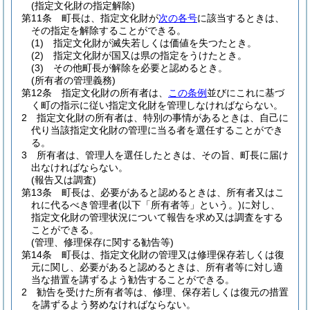
(指定文化財の指定解除)
第11条
町長は、指定文化財が
次の各号
に該当するときは、
その指定を解除することができる。
(1)
指定文化財が滅失若しくは価値を失つたとき。
(2)
指定文化財が国又は県の指定をうけたとき。
(3)
その他町長が解除を必要と認めるとき。
(所有者の管理義務)
第12条
指定文化財の所有者は、
この条例
並びにこれに基づ
く町の指示に従い指定文化財を管理しなければならない。
2
指定文化財の所有者は、特別の事情があるときは、自己に
代り当該指定文化財の管理に当る者を選任することができ
る。
3
所有者は、管理人を選任したときは、その旨、町長に届け
出なければならない。
(報告又は調査)
第13条
町長は、必要があると認めるときは、所有者又はこ
れに代るべき管理者
(以下「所有者等」という。)
に対し、
指定文化財の管理状況について報告を求め又は調査をする
ことができる。
(管理、修理保存に関する勧告等)
第14条
町長は、指定文化財の管理又は修理保存若しくは復
元に関し、必要があると認めるときは、所有者等に対し適
当な措置を講ずるよう勧告することができる。
2
勧告を受けた所有者等は、修理、保存若しくは復元の措置
を講ずるよう努めなければならない。