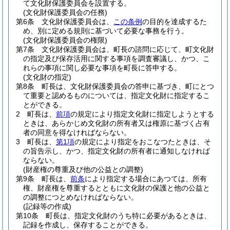
て文化財保護委員会を設置する。
(文化財保護委員会の任務)
第6条
文化財保護委員会は、
この条例
の目的を達成するた
め、別に定める規則に基づいて必要な事務を行う。
(文化財保護委員会の権限)
第7条
文化財保護委員会は、町長の諮問に応じて、町文化財
の指定及び保存活用に関する事項を調査審議し、かつ、こ
れらの事項に関し必要な事項を町長に答申する。
(文化財の指定)
第8条
町長は、文化財保護委員会の答申に基づき、町にとつ
て重要と認めるものについては、指定文化財に指定するこ
とができる。
2
町長は、
前項
の規定により指定文化財に指定しようとする
ときは、あらかじめ文化財の所有者又は権原に基づく占有
者の同意を得なければならない。
3
町長は、
第1項
の規定により指定をおこなつたときは、そ
の旨告示し、かつ、指定文化財の所有者に通知しなければ
ならない。
(財産権の尊重及び他の公益との調整)
第9条
町長は、
前条
により指定する場合にあつては、所有
権、財産権を尊重するとともに文化財の保護と他の公益と
の調整につとめなければならない。
(記録等の作成)
第10条
町長は、指定文化財のうち特に必要があるときは、
記録を作成し、保存することができる。