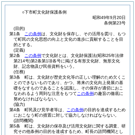
○下市町文化財保護条例
昭和49年9月20日
条例第23号
(目的)
第1条
この条例
は、文化財を保存し、その活用を図り、もつ
て町民の文化思想の向上と文化の進歩に貢献することを目
的とする。
(定義)
第2条
この条例
で文化財とは、文化財保護法
(昭和25年法律
第214号)
第2条第1項各号に掲げる有形文化財、無形文化
財、記念物及び民俗資料をいう。
(任務)
第3条
町は、文化財が歴史文化等の正しい理解のため欠くこ
とのできないものであり、かつ、将来の文化向上発展の基
礎をなすものであることを認識し、その保存が適切におこ
なわれるよう周到な注意をもつて
この条例
の趣旨の徹底に
努めなければならない。
(協力)
第4条
町民及び見学者等は、
この条例
の目的を達成するため
におこなう町の措置に対して協力しなければならない。
(諮問機関)
第5条
町は、文化財の保存及び活用文化財に関する調査、研
究その他条例の目的を達成するため、町長の諮問機関とし