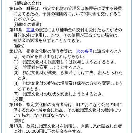
(補助金の交付)
第15条
町長は、指定文化財の管理又は修理等に要する経費
にあてるため、予算の範囲内において補助金を交付するこ
とができる。
(補助金の返還)
第16条
前条
の規定により補助金の交付を受けたものがその
目的以外に使用し、かつ、その使用が正当でない場合は、
補助金の返還を命ずることができる。
(届出)
第17条
指定文化財の所有者等は、
次の各号
に該当するとき
は、その旨を届け出なければならない。
(1)
指定文化財を譲渡若しくは譲与しようとするとき。
(2)
管理者を変更しようとするとき。
(3)
指定文化財が滅失、き損若しくは亡失、盗みとられた
とき。
(4)
指定文化財の所在の場所及び保存の方法を変更しよう
とするとき。
(5)
指定文化財の現状を変更しようとするとき。
(公開)
第18条
指定文化財の所有者等は、町のおこなう公開の用に
供するための展示会に出品、その他指定文化財の活用につ
いて協力しなければならない。
(罰則)
第19条
故意に指定文化財を損壊し、き棄し又は隠匿した者
に対し10,000円以下の罰金を科する。