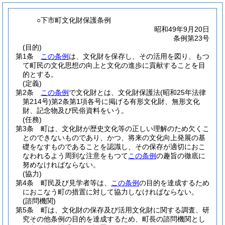
○下市町文化財保護条例
昭和49年9月20日
条例第23号
(目的)
第1条
この条例
は、文化財を保存し、その活用を図り、もつ
て町民の文化思想の向上と文化の進歩に貢献することを目
的とする。
(定義)
第2条
この条例
で文化財とは、文化財保護法
(昭和25年法律
第214号)
第2条第1項各号に掲げる有形文化財、無形文化
財、記念物及び民俗資料をいう。
(任務)
第3条
町は、文化財が歴史文化等の正しい理解のため欠くこ
とのできないものであり、かつ、将来の文化向上発展の基
礎をなすものであることを認識し、その保存が適切におこ
なわれるよう周到な注意をもつて
この条例
の趣旨の徹底に
努めなければならない。
(協力)
第4条
町民及び見学者等は、
この条例
の目的を達成するため
におこなう町の措置に対して協力しなければならない。
(諮問機関)
第5条
町は、文化財の保存及び活用文化財に関する調査、研
究その他条例の目的を達成するため、町長の諮問機関とし