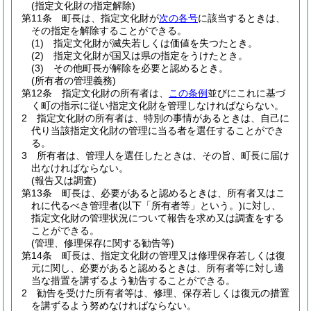
(指定文化財の指定解除)
第11条
町長は、指定文化財が
次の各号
に該当するときは、
その指定を解除することができる。
(1)
指定文化財が滅失若しくは価値を失つたとき。
(2)
指定文化財が国又は県の指定をうけたとき。
(3)
その他町長が解除を必要と認めるとき。
(所有者の管理義務)
第12条
指定文化財の所有者は、
この条例
並びにこれに基づ
く町の指示に従い指定文化財を管理しなければならない。
2
指定文化財の所有者は、特別の事情があるときは、自己に
代り当該指定文化財の管理に当る者を選任することができ
る。
3
所有者は、管理人を選任したときは、その旨、町長に届け
出なければならない。
(報告又は調査)
第13条
町長は、必要があると認めるときは、所有者又はこ
れに代るべき管理者
(以下「所有者等」という。)
に対し、
指定文化財の管理状況について報告を求め又は調査をする
ことができる。
(管理、修理保存に関する勧告等)
第14条
町長は、指定文化財の管理又は修理保存若しくは復
元に関し、必要があると認めるときは、所有者等に対し適
当な措置を講ずるよう勧告することができる。
2
勧告を受けた所有者等は、修理、保存若しくは復元の措置
を講ずるよう努めなければならない。