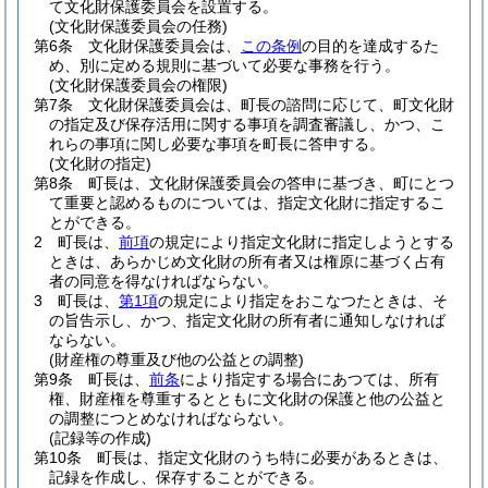
て文化財保護委員会を設置する。
(文化財保護委員会の任務)
第6条
文化財保護委員会は、
この条例
の目的を達成するた
め、別に定める規則に基づいて必要な事務を行う。
(文化財保護委員会の権限)
第7条
文化財保護委員会は、町長の諮問に応じて、町文化財
の指定及び保存活用に関する事項を調査審議し、かつ、こ
れらの事項に関し必要な事項を町長に答申する。
(文化財の指定)
第8条
町長は、文化財保護委員会の答申に基づき、町にとつ
て重要と認めるものについては、指定文化財に指定するこ
とができる。
2
町長は、
前項
の規定により指定文化財に指定しようとする
ときは、あらかじめ文化財の所有者又は権原に基づく占有
者の同意を得なければならない。
3
町長は、
第1項
の規定により指定をおこなつたときは、そ
の旨告示し、かつ、指定文化財の所有者に通知しなければ
ならない。
(財産権の尊重及び他の公益との調整)
第9条
町長は、
前条
により指定する場合にあつては、所有
権、財産権を尊重するとともに文化財の保護と他の公益と
の調整につとめなければならない。
(記録等の作成)
第10条
町長は、指定文化財のうち特に必要があるときは、
記録を作成し、保存することができる。