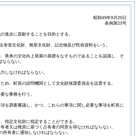
昭和49年9月20日
条例第23号
化の進歩に貢献することを目的とする。
げる有形文化財、無形文化財、記念物及び民俗資料をいう。
つ、将来の文化向上発展の基礎をなすものであることを認識し、そ
ばならない。
協力しなければならない。
るため、町長の諮問機関として文化財保護委員会を設置する。
必要な事務を行う。
事項を調査審議し、かつ、これらの事項に関し必要な事項を町長に
は、指定文化財に指定することができる。
所有者又は権原に基づく占有者の同意を得なければならない。
の所有者に通知しなければならない。