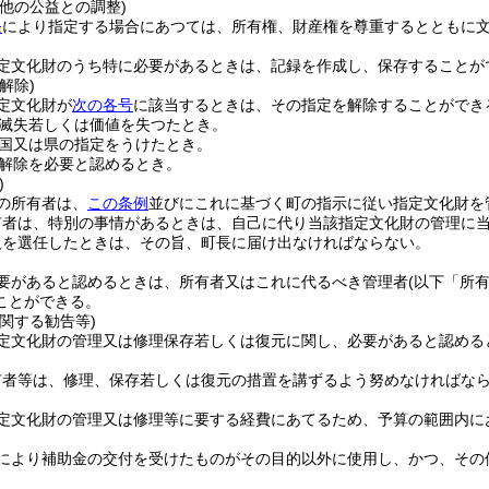
他の公益との調整)
条
により指定する場合にあつては、所有権、財産権を尊重するとともに
定文化財のうち特に必要があるときは、記録を作成し、保存することが
解除)
定文化財が
次の各号
に該当するときは、その指定を解除することができ
滅失若しくは価値を失つたとき。
国又は県の指定をうけたとき。
解除を必要と認めるとき。
)
の所有者は、
この条例
並びにこれに基づく町の指示に従い指定文化財を
有者は、特別の事情があるときは、自己に代り当該指定文化財の管理に
人を選任したときは、その旨、町長に届け出なければならない。
要があると認めるときは、所有者又はこれに代るべき管理者
(以下「所
ことができる。
関する勧告等)
定文化財の管理又は修理保存若しくは復元に関し、必要があると認める
有者等は、修理、保存若しくは復元の措置を講ずるよう努めなければな
定文化財の管理又は修理等に要する経費にあてるため、予算の範囲内に
により補助金の交付を受けたものがその目的以外に使用し、かつ、その