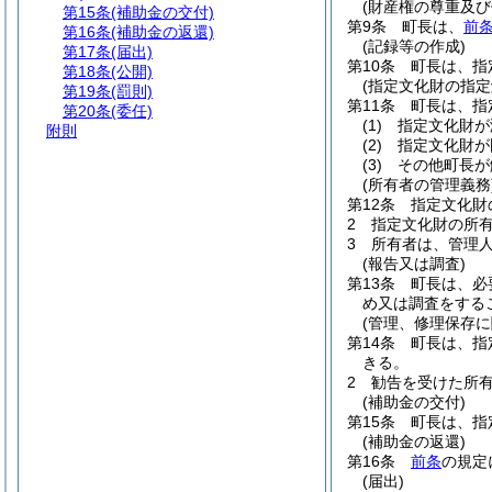
(財産権の尊重及び
第15条
(補助金の交付)
第9条
町長は、
前
第16条
(補助金の返還)
(記録等の作成)
第17条
(届出)
第10条
町長は、指
第18条
(公開)
(指定文化財の指定
第19条
(罰則)
第11条
町長は、指
第20条
(委任)
(1)
指定文化財が
附則
(2)
指定文化財が
(3)
その他町長が
(所有者の管理義務
第12条
指定文化財
2
指定文化財の所
3
所有者は、管理
(報告又は調査)
第13条
町長は、必
め又は調査をする
(管理、修理保存に
第14条
町長は、指
きる。
2
勧告を受けた所
(補助金の交付)
第15条
町長は、指
(補助金の返還)
第16条
前条
の規定
(届出)