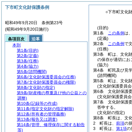
下市町文化財保護条例
○下市町文化
昭和49年9月20日 条例第23号
(目的)
(昭和49年9月20日施行)
第1条
この条例
は
(定義)
条項目次
沿革
第2条
この条例
で
本則
(任務)
第1条
(目的)
第3条
町は、文化
第2条
(定義)
の保存が適切にお
第3条
(任務)
(協力)
第4条
(協力)
第4条
町民及び見
第5条
(諮問機関)
(諮問機関)
第6条
(文化財保護委員会の任務)
第5条
町は、文化
第7条
(文化財保護委員会の権限)
(文化財保護委員会
第8条
(文化財の指定)
第6条
文化財保護
第9条
(財産権の尊重及び他の公益との
(文化財保護委員会
調整)
第7条
文化財保護
第10条
(記録等の作成)
答申する。
第11条
(指定文化財の指定解除)
(文化財の指定)
第12条
(所有者の管理義務)
第8条
町長は、文
第13条
(報告又は調査)
2
町長は、
前項
の
第14条
(管理、修理保存に関する勧告
3
町長は、
第1項
の
等)