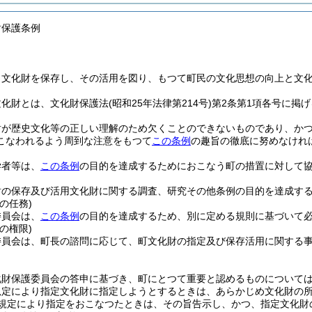
財保護条例
、文化財を保存し、その活用を図り、もつて町民の文化思想の向上と文
文化財とは、文化財保護法
(昭和25年法律第214号)
第2条第1項各号に掲
財が歴史文化等の正しい理解のため欠くことのできないものであり、か
こなわれるよう周到な注意をもつて
この条例
の趣旨の徹底に努めなけれ
学者等は、
この条例
の目的を達成するためにおこなう町の措置に対して
財の保存及び活用文化財に関する調査、研究その他条例の目的を達成す
の任務)
委員会は、
この条例
の目的を達成するため、別に定める規則に基づいて
の権限)
委員会は、町長の諮問に応じて、町文化財の指定及び保存活用に関する
化財保護委員会の答申に基づき、町にとつて重要と認めるものについて
規定により指定文化財に指定しようとするときは、あらかじめ文化財の
規定により指定をおこなつたときは、その旨告示し、かつ、指定文化財