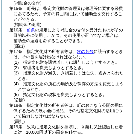
(補助金の交付)
第15条
町長は、指定文化財の管理又は修理等に要する経費
にあてるため、予算の範囲内において補助金を交付するこ
とができる。
(補助金の返還)
第16条
前条
の規定により補助金の交付を受けたものがその
目的以外に使用し、かつ、その使用が正当でない場合は、
補助金の返還を命ずることができる。
(届出)
第17条
指定文化財の所有者等は、
次の各号
に該当するとき
は、その旨を届け出なければならない。
(1)
指定文化財を譲渡若しくは譲与しようとするとき。
(2)
管理者を変更しようとするとき。
(3)
指定文化財が滅失、き損若しくは亡失、盗みとられた
とき。
(4)
指定文化財の所在の場所及び保存の方法を変更しよう
とするとき。
(5)
指定文化財の現状を変更しようとするとき。
(公開)
第18条
指定文化財の所有者等は、町のおこなう公開の用に
供するための展示会に出品、その他指定文化財の活用につ
いて協力しなければならない。
(罰則)
第19条
故意に指定文化財を損壊し、き棄し又は隠匿した者
に対し10,000円以下の罰金を科する。