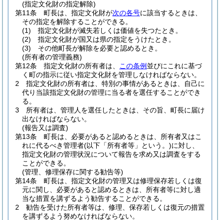
(指定文化財の指定解除)
第11条
町長は、指定文化財が
次の各号
に該当するときは、
その指定を解除することができる。
(1)
指定文化財が滅失若しくは価値を失つたとき。
(2)
指定文化財が国又は県の指定をうけたとき。
(3)
その他町長が解除を必要と認めるとき。
(所有者の管理義務)
第12条
指定文化財の所有者は、
この条例
並びにこれに基づ
く町の指示に従い指定文化財を管理しなければならない。
2
指定文化財の所有者は、特別の事情があるときは、自己に
代り当該指定文化財の管理に当る者を選任することができ
る。
3
所有者は、管理人を選任したときは、その旨、町長に届け
出なければならない。
(報告又は調査)
第13条
町長は、必要があると認めるときは、所有者又はこ
れに代るべき管理者
(以下「所有者等」という。)
に対し、
指定文化財の管理状況について報告を求め又は調査をする
ことができる。
(管理、修理保存に関する勧告等)
第14条
町長は、指定文化財の管理又は修理保存若しくは復
元に関し、必要があると認めるときは、所有者等に対し適
当な措置を講ずるよう勧告することができる。
2
勧告を受けた所有者等は、修理、保存若しくは復元の措置
を講ずるよう努めなければならない。