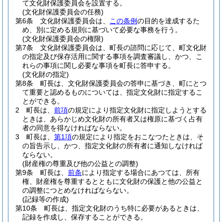
て文化財保護委員会を設置する。
(文化財保護委員会の任務)
第6条
文化財保護委員会は、
この条例
の目的を達成するた
め、別に定める規則に基づいて必要な事務を行う。
(文化財保護委員会の権限)
第7条
文化財保護委員会は、町長の諮問に応じて、町文化財
の指定及び保存活用に関する事項を調査審議し、かつ、こ
れらの事項に関し必要な事項を町長に答申する。
(文化財の指定)
第8条
町長は、文化財保護委員会の答申に基づき、町にとつ
て重要と認めるものについては、指定文化財に指定するこ
とができる。
2
町長は、
前項
の規定により指定文化財に指定しようとする
ときは、あらかじめ文化財の所有者又は権原に基づく占有
者の同意を得なければならない。
3
町長は、
第1項
の規定により指定をおこなつたときは、そ
の旨告示し、かつ、指定文化財の所有者に通知しなければ
ならない。
(財産権の尊重及び他の公益との調整)
第9条
町長は、
前条
により指定する場合にあつては、所有
権、財産権を尊重するとともに文化財の保護と他の公益と
の調整につとめなければならない。
(記録等の作成)
第10条
町長は、指定文化財のうち特に必要があるときは、
記録を作成し、保存することができる。