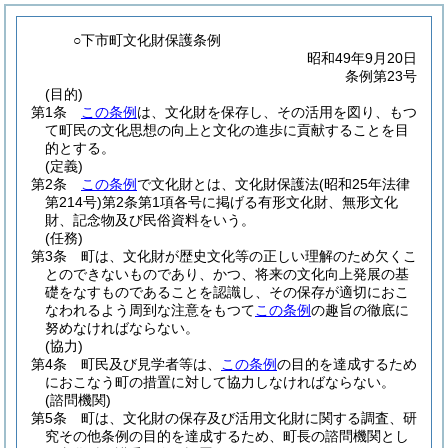
○下市町文化財保護条例
昭和49年9月20日
条例第23号
(目的)
第1条
この条例
は、文化財を保存し、その活用を図り、もつ
て町民の文化思想の向上と文化の進歩に貢献することを目
的とする。
(定義)
第2条
この条例
で文化財とは、文化財保護法
(昭和25年法律
第214号)
第2条第1項各号に掲げる有形文化財、無形文化
財、記念物及び民俗資料をいう。
(任務)
第3条
町は、文化財が歴史文化等の正しい理解のため欠くこ
とのできないものであり、かつ、将来の文化向上発展の基
礎をなすものであることを認識し、その保存が適切におこ
なわれるよう周到な注意をもつて
この条例
の趣旨の徹底に
努めなければならない。
(協力)
第4条
町民及び見学者等は、
この条例
の目的を達成するため
におこなう町の措置に対して協力しなければならない。
(諮問機関)
第5条
町は、文化財の保存及び活用文化財に関する調査、研
究その他条例の目的を達成するため、町長の諮問機関とし