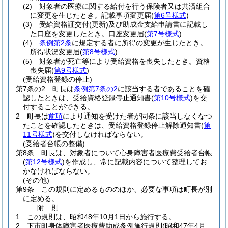
(2)
対象者の医療に関する給付を行う保険者又は共済組合
に変更を生じたとき。記載事項変更届
(
第6号様式
)
(3)
受給資格証交付
(更新)
及び助成金支給申請書に記載し
た口座を変更したとき。口座変更届
(
第7号様式
)
(4)
条例第2条
に規定する者に所得の変更が生じたとき。
所得状況変更届
(
第8号様式
)
(5)
対象者が死亡等により受給資格を喪失したとき。資格
喪失届
(
第9号様式
)
(受給資格登録の停止)
第7条の2
町長は
条例第7条の2
に該当する者であることを確
認したときは、受給資格登録停止通知書
(
第10号様式
)
を交
付することができる。
2
町長は
前項
により通知を受けた者が同条に該当しなくなつ
たことを確認したときは、受給資格登録停止解除通知書
(
第
11号様式
)
を交付しなければならない。
(受給者台帳の整備)
第8条
町長は、対象者について心身障害者医療費受給者台帳
(
第12号様式
)
を作成し、常に記載内容について整理してお
かなければならない。
(その他)
第9条
この規則に定めるもののほか、必要な事項は町長が別
に定める。
附
則
1
この規則は、昭和48年10月1日から施行する。
2
下市町身体障害者医療費助成条例施行規則
(昭和47年4月