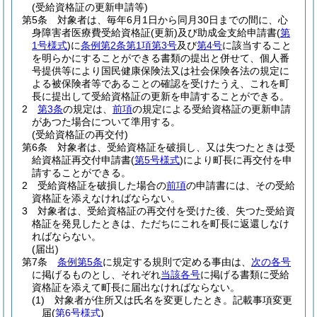
(受給資格証の更新申請等)
第5条
対象者は、毎年6月1日から同月30日までの間に、心
身障害者医療費受給資格証
(更新)
及び助成金支給申請書
(
第
1号様式
)
に
条例第2条第1項第3号
及び
第4号
に該当すること
を明らかにすることができる書類の提出と併せて、個人番
号提供等により国民健康保険法又は社会保険各法の規定に
よる被保険者等であることの確認を受けたうえ、これを町
長に提出して受給資格証の更新を申請することができる。
2
第3条
の規定は、
前項
の規定による受給資格証の更新申請
があつた場合について準用する。
(受給資格証の再交付)
第6条
対象者は、受給資格証を破損し、又は失つたときは受
給資格証再交付申請書
(
第5号様式
)
により町長に再交付を申
請することができる。
2
受給資格証を破損した場合の
前項
の申請書には、その受給
資格証を添えなければならない。
3
対象者は、受給資格証の再交付を受けた後、失つた受給資
格証を発見したときは、ただちにこれを町長に返還しなけ
ればならない。
(届出)
第7条
条例第5条
に規定する規則で定める事由は、
次の各号
に掲げるものとし、それぞれ
当該各号
に掲げる書類に受給
資格証を添えて町長に届出なければならない。
(1)
対象者が住所又は氏名を変更したとき。記載事項変更
届
(
第6号様式
)