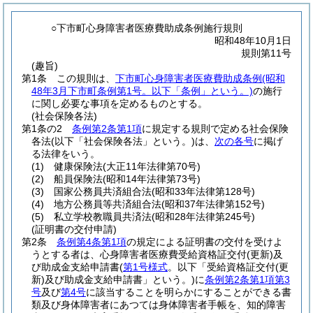
○下市町心身障害者医療費助成条例施行規則
昭和48年10月1日
規則第11号
(趣旨)
第1条
この規則は、
下市町心身障害者医療費助成条例
(昭和
48年3月下市町条例第1号。以下「条例」という。)
の施行
に関し必要な事項を定めるものとする。
(社会保険各法)
第1条の2
条例第2条第1項
に規定する規則で定める社会保険
各法
(以下「社会保険各法」という。)
は、
次の各号
に掲げ
る法律をいう。
(1)
健康保険法
(大正11年法律第70号)
(2)
船員保険法
(昭和14年法律第73号)
(3)
国家公務員共済組合法
(昭和33年法律第128号)
(4)
地方公務員等共済組合法
(昭和37年法律第152号)
(5)
私立学校教職員共済法
(昭和28年法律第245号)
(証明書の交付申請)
第2条
条例第4条第1項
の規定による証明書の交付を受けよ
うとする者は、心身障害者医療費受給資格証交付
(更新)
及
び助成金支給申請書
(
第1号様式
。以下「受給資格証交付
(更
新)
及び助成金支給申請書」という。)
に
条例第2条第1項第3
号
及び
第4号
に該当することを明らかにすることができる書
類及び身体障害者にあつては身体障害者手帳を、知的障害