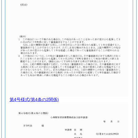
第4号様式
(第4条の2関係)