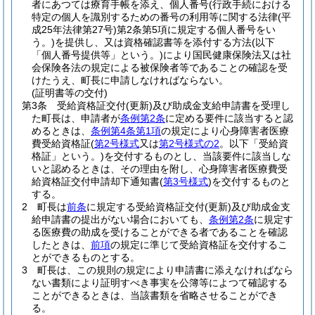
者にあつては療育手帳を添え、個人番号
(行政手続における
特定の個人を識別するための番号の利用等に関する法律
(平
成25年法律第27号)
第2条第5項に規定する個人番号をい
う。)
を提供し、又は資格確認書等を添付する方法
(以下
「個人番号提供等」という。)
により国民健康保険法又は社
会保険各法の規定による被保険者等であることの確認を受
けたうえ、町長に申請しなければならない。
(証明書等の交付)
第3条
受給資格証交付
(更新)
及び助成金支給申請書を受理し
た町長は、申請者が
条例第2条
に定める要件に該当すると認
めるときは、
条例第4条第1項
の規定により心身障害者医療
費受給資格証
(
第2号様式
又は
第2号様式の2
。以下「受給資
格証」という。)
を交付するものとし、当該要件に該当しな
いと認めるときは、その理由を附し、心身障害者医療費受
給資格証交付申請却下通知書
(
第3号様式
)
を交付するものと
する。
2
町長は
前条
に規定する受給資格証交付
(更新)
及び助成金支
給申請書の提出がない場合においても、
条例第2条
に規定す
る医療費の助成を受けることができる者であることを確認
したときは、
前項
の規定に準じて受給資格証を交付するこ
とができるものとする。
3
町長は、この規則の規定により申請書に添えなければなら
ない書類により証明すべき事実を公簿等によつて確認する
ことができるときは、当該書類を省略させることができ
る。