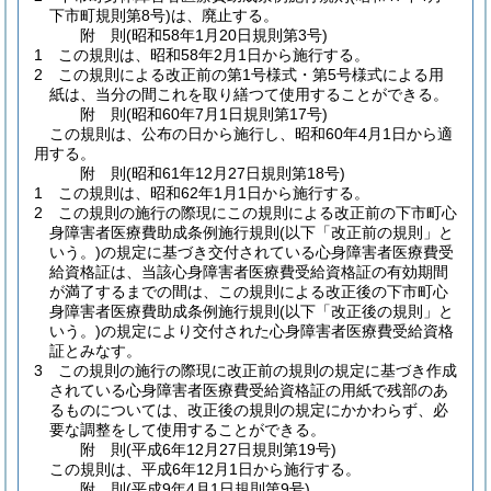
下市町規則第8号)
は、廃止する。
附
則
(昭和58年1月20日
規則第3号)
1
この規則は、昭和58年2月1日から施行する。
2
この規則による改正前の第1号様式・第5号様式による用
紙は、当分の間これを取り繕つて使用することができる。
附
則
(昭和60年7月1日
規則第17号)
この規則は、公布の日から施行し、昭和60年4月1日から適
用する。
附
則
(昭和61年12月27日
規則第18号)
1
この規則は、昭和62年1月1日から施行する。
2
この規則の施行の際現にこの規則による改正前の下市町心
身障害者医療費助成条例施行規則
(以下「改正前の規則」と
いう。)
の規定に基づき交付されている心身障害者医療費受
給資格証は、当該心身障害者医療費受給資格証の有効期間
が満了するまでの間は、この規則による改正後の下市町心
身障害者医療費助成条例施行規則
(以下「改正後の規則」と
いう。)
の規定により交付された心身障害者医療費受給資格
証とみなす。
3
この規則の施行の際現に改正前の規則の規定に基づき作成
されている心身障害者医療費受給資格証の用紙で残部のあ
るものについては、改正後の規則の規定にかかわらず、必
要な調整をして使用することができる。
附
則
(平成6年12月27日
規則第19号)
この規則は、平成6年12月1日から施行する。
附
則
(平成9年4月1日
規則第9号)