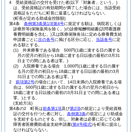
4
受給資格証の交付を受けた者
(以下「対象者」という。)
は、受給資格証の有効期間が満了した場合には、当該受給
資格証をただちに町長に返還しなければならない。
(町長が定める助成金控除額)
第4条
条例第3条第1項第4号
に規定する額は、病院若しくは
診療所等
(保険薬局を除く。)
の診療報酬明細書
(訪問看護療
養費明細書を含む。)
又は医療保険各法に定める療養費支給
申請書ごとに
次の各号
に掲げる区分に応じ、
当該各号
に定
める額とする。
(1)
外来療養である場合 500円
(1歳に達する日の属する
月の翌月の初日から18歳に達する日以後の最初の3月31
日までの間にある者は零。)
(2)
入院療養である場合 1,000円
(1歳に達する日の属す
る月の翌月の初日から18歳に達する日以後の最初の3月
31日までの間にある者は零。)
2
前項第2号
の場合において、14日未満の入院療養である場
合は、500円
(1歳に達する日の属する月の翌月の初日から
18歳に達する日以後の最初の3月31日までの間にある者は
零。)
とする。
(支給方法)
第4条の2
町長は
前条第1項
及び
第2項
の規定により受給資格
証の交付を行つた者に対し、
条例第3条
の規定により助成金
を支給するものとする。
但し、対象者は必要に応じて心身
障害者医療費助成金支給申請書
(
第4号様式
)
を町長に提出し
なければならない。