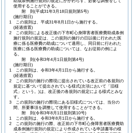
助成条例施行規則の規定にかかわらず、必要な調整をして
使用することができる。
附
則
(平成31年3月18日
規則第5号)
(施行期日)
1
この規則は、平成31年8月1日から施行する。
(経過措置)
2
この規則による改正後の下市町心身障害者医療費助成条例
施行規則の規定は、この規則の施行の日以後に行われた医
療に係る医療費の助成について適用し、同日前に行われた
医療に係る医療費の助成については、なお従前の例によ
る。
附
則
(令和3年4月1日
規則第4号)
(施行期日)
1
この規則は、令和3年4月1日から施行する。
(経過措置)
2
この規則の施行の際現に提出されている改正前の各規則の
規定に基づいて提出されている様式
(次項において「旧様
式」という。)
は、改正後の各規則の規定による様式とみな
す。
3
この規則の施行の際現にある旧様式については、当分の
間、所要事項を調整して使用することができる。
附
則
(令和3年8月1日
規則第10号)
1
この規則は、令和3年8月1日から施行する。
2
この規則の施行の際、改正前の下市町心身障害者医療費助
成条例施行規則の規定により作成されている申請書等の様