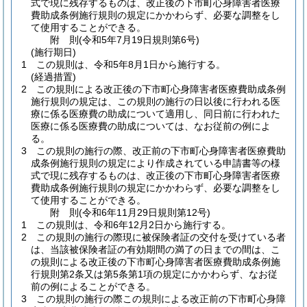
式で現に残存するものは、改正後の下市町心身障害者医療
費助成条例施行規則の規定にかかわらず、必要な調整をし
て使用することができる。
附
則
(令和5年7月19日
規則第6号)
(施行期日)
1
この規則は、令和5年8月1日から施行する。
(経過措置)
2
この規則による改正後の下市町心身障害者医療費助成条例
施行規則の規定は、この規則の施行の日以後に行われる医
療に係る医療費の助成について適用し、同日前に行われた
医療に係る医療費の助成については、なお従前の例によ
る。
3
この規則の施行の際、改正前の下市町心身障害者医療費助
成条例施行規則の規定により作成されている申請書等の様
式で現に残存するものは、改正後の下市町心身障害者医療
費助成条例施行規則の規定にかかわらず、必要な調整をし
て使用することができる。
附
則
(令和6年11月29日
規則第12号)
1
この規則は、令和6年12月2日から施行する。
2
この規則の施行の際現に被保険者証の交付を受けている者
は、当該被保険者証の有効期間の満了の日までの間は、こ
の規則による改正後の下市町心身障害者医療費助成条例施
行規則第2条又は第5条第1項の規定にかかわらず、なお従
前の例によることができる。
3
この規則の施行の際この規則による改正前の下市町心身障