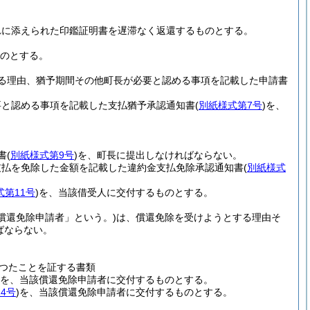
れに添えられた印鑑証明書を遅滞なく返還するものとする。
のとする。
る理由、猶予期間その他町長が必要と認める事項を記載した申請書
要と認める事項を記載した支払猶予承認通知書
(
別紙様式第7号
)
を、
。
書
(
別紙様式第9号
)
を、町長に提出しなければならない。
支払を免除した金額を記載した違約金支払免除承認通知書
(
別紙様式
式第11号
)
を、当該借受人に交付するものとする。
償還免除申請者」という。)
は、償還免除を受けようとする理由そ
ばならない。
つたことを証する書類
を、当該償還免除申請者に交付するものとする。
4号
)
を、当該償還免除申請者に交付するものとする。