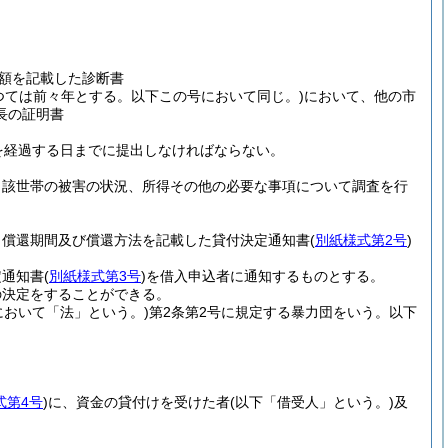
額を記載した診断書
つては前々年とする。以下この号において同じ。)
において、他の市
長の証明書
を経過する日までに提出しなければならない。
当該世帯の被害の状況、所得その他の必要な事項について調査を行
、償還期間及び償還方法を記載した貸付決定通知書
(
別紙様式第2号
)
定通知書
(
別紙様式第3号
)
を借入申込者に通知するものとする。
の決定をすることができる。
において「法」という。)
第2条第2号に規定する暴力団をいう。以下
式第4号
)
に、資金の貸付けを受けた者
(以下「借受人」という。)
及