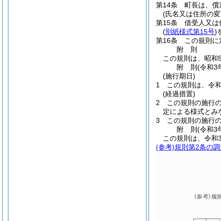
第14条
町長は、償
(氏名又は住所の変
第15条
借受人又は
(
別紙様式第15号
)
第16条
この規則に
附
則
この規則は、昭和5
附
則
(令和3
(施行期日)
1
この規則は、令和
(経過措置)
2
この規則の施行
定による様式とみ
3
この規則の施行
附
則
(令和3
この規則は、令和
(参考)
規則第2条の調