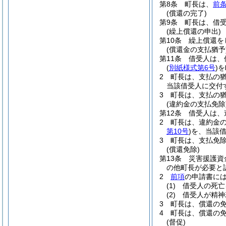
第8条
町長は、
前
(償還の完了)
第9条
町長は、借
(繰上償還の申出)
第10条
繰上償還を
(償還金の支払猶予
第11条
借受人は、
(
別紙様式第6号
)
を
2
町長は、支払の
当該借受人に交付
3
町長は、支払の
(違約金の支払免除
第12条
借受人は、
2
町長は、違約金
第10号
)
を、当該
3
町長は、支払免
(償還免除)
第13条
災害援護資
の他町長が必要と
2
前項
の申請書に
(1)
借受人の死亡
(2)
借受人が精神
3
町長は、償還の
4
町長は、償還の
(督促)