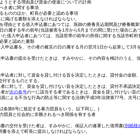
ようとする理由及び資金の使途についての計画
べき者に関する事項
るもののほか、町長が必要と認める事項
次に掲げる書類を添えなければならない。
を理由とする借入申込書にあつては、医師の療養見込期間及び療養概算
日の属する年の前年
(当該被害を1月から5月までの間に受けた場合にあ
いた借入申込者にあつては、当該世帯の前年の所得に関する当該市町村
必要と認めた書類
借入申込書を、その者の被災の日の属する月の翌月1日から起算して3月
入申込書の提出を受けたときは、すみやかに、その内容を検討のうえ、
入申込者に対して資金を貸し付ける旨を決定したときは、貸付金の金額
交付するものとする。
込者に対して、資金を貸し付けない旨を決定したときは、貸付不承認決
込者が
次の各号
の一に該当する者であるときは、資金を貸し付けない旨
団員による不当な行為の防止等に関する法律
(平成3年法律第77号。次号
第2条第6号に規定する暴力団員をいう。以下同じ。)
力団員と社会的に非難されるべき関係を有する者
知書の交付を受けた者は、すみやかに、保証人の連署した借用書
(
別紙様
明書を添えて町長に提出しなければならない。