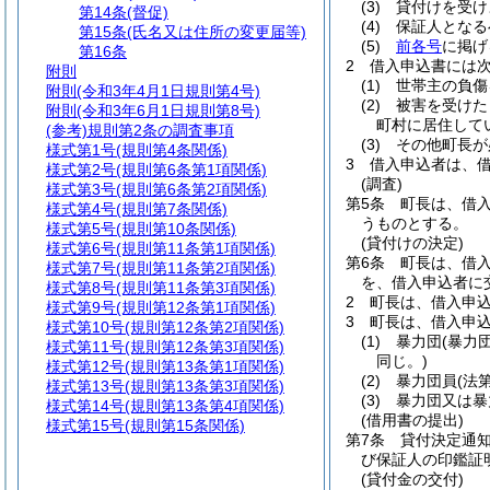
(3)
貸付けを受け
第14条
(督促)
(4)
保証人となる
第15条
(氏名又は住所の変更届等)
(5)
前各号
に掲げ
第16条
2
借入申込書には
附則
(1)
世帯主の負傷
附則
(令和3年4月1日規則第4号)
(2)
被害を受けた
附則
(令和3年6月1日規則第8号)
町村に居住して
(参考)
規則第2条の調査事項
(3)
その他町長が
様式第1号
(規則第4条関係)
3
借入申込者は、
様式第2号
(規則第6条第1項関係)
(調査)
様式第3号
(規則第6条第2項関係)
第5条
町長は、借
様式第4号
(規則第7条関係)
うものとする。
様式第5号
(規則第10条関係)
(貸付けの決定)
様式第6号
(規則第11条第1項関係)
第6条
町長は、借
様式第7号
(規則第11条第2項関係)
を、借入申込者に
様式第8号
(規則第11条第3項関係)
2
町長は、借入申
様式第9号
(規則第12条第1項関係)
3
町長は、借入申
様式第10号
(規則第12条第2項関係)
(1)
暴力団
(暴力
様式第11号
(規則第12条第3項関係)
同じ。)
様式第12号
(規則第13条第1項関係)
(2)
暴力団員
(法
様式第13号
(規則第13条第3項関係)
(3)
暴力団又は暴
様式第14号
(規則第13条第4項関係)
(借用書の提出)
様式第15号
(規則第15条関係)
第7条
貸付決定通
び保証人の印鑑証
(貸付金の交付)