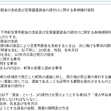
弔慰金の支給及び災害援護資金の貸付けに関する条例施行規則
、下市町災害弔慰金の支給及び災害援護資金の貸付けに関する条例
(昭和
ものとする。
弔慰金の支給
例第3条の規定により災害弔慰金を支給するときは、次に掲げる事項の調
不明者を含む。以下同じ。)
の氏名、性別、生年月日
明を含む。)
の年月日及び死亡の状況
に関する事項
関する事項
るもののほか、町長が必要と認める事項
の町の区域外で死亡した町民の遺族に対し、死亡地の官公署の発行する
ない遺族に対しては、遺族であることを証明する書類を提出させるもの
援護資金の貸付け
金
(以下「資金」という。)
の貸付けを受けようとする者
(以下「借入申込
提出しなければならない。
住所、氏名及び生年月日
ようとする資金の金額、償還の期間及び方法