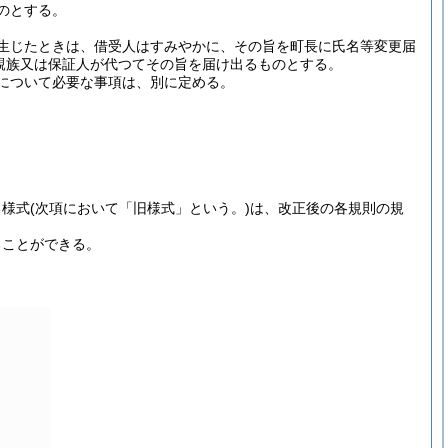
のとする。
生じたときは、借受人はすみやかに、その旨を町長に氏名等変更届
親族又は保証人が代つてその旨を届け出るものとする。
について必要な事項は、別に定める。
る様式
(次項において「旧様式」という。)
は、改正後の各規則の規
ることができる。