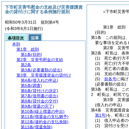
下市町災害弔慰金の支給及び災害援護資
金の貸付けに関する条例施行規則
○下市町災害
昭和50年3月31日 規則第4号
第1章
総則
(令和3年6月1日施行)
(目的)
第1条
この規則は
条項目次
沿革
要な事項を定める
本則
第2章
災害
第1章
総則
第2条
町長は、条
第1条
(目的)
(1)
死亡者
(行方
第2章
災害弔慰金の支給
(2)
死亡
(行方不
第2条
(3)
死亡者の遺族
第3条
(必要書類の提出)
(4)
支給の制限に
第3章
災害援護資金の貸付け
(5)
前各号
に掲げ
第4条
(借入れの申込)
(必要書類の提出)
第5条
(調査)
第3条
町長は、こ
第6条
(貸付けの決定)
2
町長は、町民で
第7条
(借用書の提出)
第3章
災害
第8条
(貸付金の交付)
(借入れの申込)
第9条
(償還の完了)
第4条
災害援護資
第10条
(繰上償還の申出)
第1号
)
を、町長に
第11条
(償還金の支払猶予)
(1)
借入申込者の
第12条
(違約金の支払免除)
(2)
貸付けを受け
第13条
(償還免除)