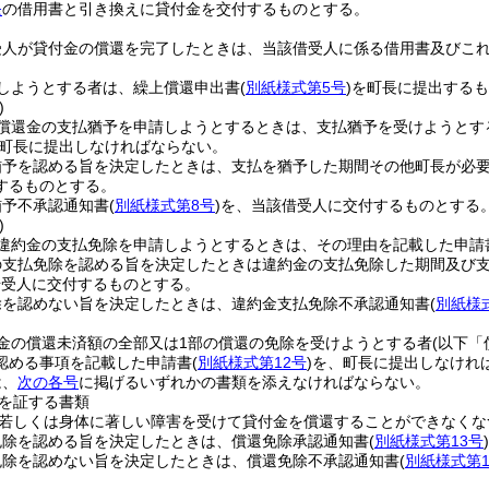
条
の借用書と引き換えに貸付金を交付するものとする。
受人が貸付金の償還を完了したときは、当該借受人に係る借用書及びこ
しようとする者は、繰上償還申出書
(
別紙様式第5号
)
を町長に提出するも
)
償還金の支払猶予を申請しようとするときは、支払猶予を受けようとす
町長に提出しなければならない。
猶予を認める旨を決定したときは、支払を猶予した期間その他町長が必
するものとする。
猶予不承認通知書
(
別紙様式第8号
)
を、当該借受人に交付するものとする
)
違約金の支払免除を申請しようとするときは、その理由を記載した申請
の支払免除を認める旨を決定したときは違約金の支払免除した期間及び
借受人に交付するものとする。
除を認めない旨を決定したときは、違約金支払免除不承認通知書
(
別紙様
金の償還未済額の全部又は1部の償還の免除を受けようとする者
(以下「
認める事項を記載した申請書
(
別紙様式第12号
)
を、町長に提出しなけれ
は、
次の各号
に掲げるいずれかの書類を添えなければならない。
を証する書類
若しくは身体に著しい障害を受けて貸付金を償還することができなくな
免除を認める旨を決定したときは、償還免除承認通知書
(
別紙様式第13号
)
免除を認めない旨を決定したときは、償還免除不承認通知書
(
別紙様式第1