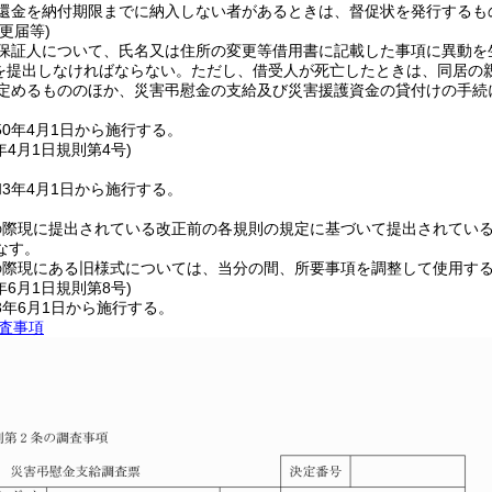
還金を納付期限までに納入しない者があるときは、督促状を発行するも
更届等)
保証人について、氏名又は住所の変更等借用書に記載した事項に異動を
を提出しなければならない。
ただし、借受人が死亡したときは、同居の
定めるもののほか、災害弔慰金の支給及び災害援護資金の貸付けの手続
0年4月1日から施行する。
年4月1日
規則第4号)
3年4月1日から施行する。
の際現に提出されている改正前の各規則の規定に基づいて提出されてい
なす。
の際現にある旧様式については、当分の間、所要事項を調整して使用す
年6月1日
規則第8号)
3年6月1日から施行する。
査事項