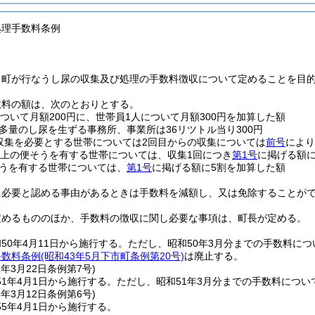
処理手数料条例
、町が行なうし尿の収集及び処理の手数料徴収について定めることを目
数料の額は、次のとおりとする。
について月額200円に、世帯員1人について月額300円を加算した額
多量のし尿を生ずる事務所、事業所は36リツトル当り300円
収集を必要とする世帯については2回目からの収集については
前号
により
以上の便そうを有する世帯については、収集1回につき
第1号
に掲げる額に
うを有する世帯については、
第1号
に掲げる額に5割を加算した額
に必要と認める事由があるときは手数料を減額し、又は免除することが
定めるもののほか、手数料の徴収に関し必要な事項は、町長が定める。
50年4月11日から施行する。
ただし、昭和50年3月分までの手数料に
手数料条例
(昭和43年5月下市町条例第20号)
は廃止する。
1年3月22日
条例第7号)
1年4月1日から施行する。
ただし、昭和51年3月分までの手数料につ
5年3月12日
条例第6号)
5年4月1日から施行する。