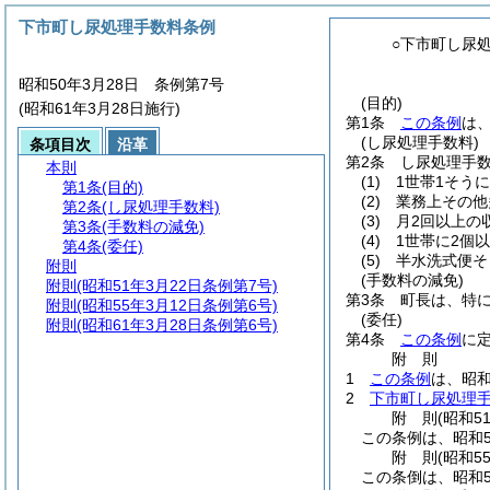
下市町し尿処理手数料条例
○下市町し尿
昭和50年3月28日 条例第7号
(目的)
(昭和61年3月28日施行)
第1条
この条例
は
(し尿処理手数料)
条項目次
沿革
第2条
し尿処理手
本則
(1)
1世帯1そう
第1条
(目的)
(2)
業務上その他
第2条
(し尿処理手数料)
(3)
月2回以上の
第3条
(手数料の減免)
(4)
1世帯に2個
第4条
(委任)
(5)
半水洗式便そ
附則
(手数料の減免)
附則
(昭和51年3月22日条例第7号)
第3条
町長は、特
附則
(昭和55年3月12日条例第6号)
(委任)
附則
(昭和61年3月28日条例第6号)
第4条
この条例
に
附
則
1
この条例
は、昭和
2
下市町し尿処理
附
則
(昭和5
この条例は、昭和5
附
則
(昭和5
この条倒は、昭和5