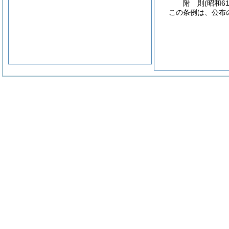
附
則
(昭和6
この条例は、公布