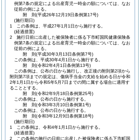
例第7条の規定による出産育児一時金の額については、なお
従前の例による。
附
則
(平成26年12月19日
条例第17号)
(施行期日)
1
この条例は、平成27年1月1日から施行する。
(経過措置)
2
施行日前に出産した被保険者に係る下市町国民健康保険条
例第7条の規定による出産育児一時金の額については、なお
従前の例による。
附
則
(平成30年3月13日
条例第7号)
この条例は、平成30年4月1日から施行する。
附
則
(令和2年4月1日
条例第13号)
この条例は、公布の日から施行し、改正後の附則第2項から
附則第7項までの規定は、傷病手当金の支給を始める日が令和
2年1月1日から令和5年5月7日までの間に属する場合に適用す
ることとする。
附
則
(令和2年9月18日
条例第25号)
この条例は、公布の日から施行する。
附
則
(令和3年3月10日
条例第1号)
この条例は、公布の日から施行する。
附
則
(令和3年12月9日
条例第18号)
(施行期日)
1
この条例は、令和4年1月1日から施行する。
(経過措置)
2
この条例の施行の日前に出産した被保険者に係る下市町国