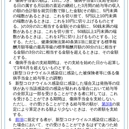
3
傷病手当金の額は、1日につき、傷病手当金の支給を始め
る日の属する月以前の直近の継続した3月間の給与等の収入
の額の合計額を就労日数で除した金額
(その額に、5円未満
の端数があるときは、これを切り捨て、5円以上10円未満
の端数があるときは、これを10円に切り上げるものとす
る。)
の3分の2に相当する金額
(その金額に、50銭未満の端
数があるときは、これを切り捨て、50銭以上1円未満の端
数があるときは、これを1円に切り上げるものとする。)
と
する。
ただし、健康保険法第40条第1項に規定する標準報
酬月額等級の最高等級の標準報酬月額の30分の1に相当す
る金額の3分の2に相当する金額を超えるときは、その金額
とする。
4
傷病手当金の支給期間は、その支給を始めた日から起算し
て1年6月を超えないものとする。
(新型コロナウイルス感染症に感染した被保険者等に係る傷
病手当金と給与等との調整)
5
新型コロナウイルス感染症に感染した場合又は発熱等の症
状があり当該感染症の感染が疑われる場合において給与等
の全部又は一部を受けることができる者に対しては、これ
を受けることができる期間は、傷病手当金を支給しない。
ただし、その受けることができる給与等の額が、
第3項
の規
定により算定される額より少ないときは、その差額を支給
する。
6
前項
に規定する者が、新型コロナウイルス感染症に感染し
た場合において、その受けることができるはずであつた給