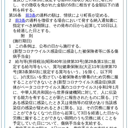
し、その徴収を免がれた金額の5倍に相当する金額以下の過
料を科する。
第16条
前3条
の過料の額は、情状により町長が定める。
2
前3条
の過料を徴収する場合において発する納入通知書に
指定すべき納期限は、その発布の日から起算して10日以上
を経過した日とする。
附
則
(施行期日)
1
この条例は、公布の日から施行する。
(新型コロナウイルス感染症に感染した被保険者等に係る傷
病手当金)
2
給与等
(所得税法
(昭和40年法律第33号)
第28条第1項に規
定する給与等をいい、賞与
(健康保険法
(大正11年法律第70
号)
第3条第6項に規定する賞与をいう。)
を除く。以下同
じ。)
の支払いを受けている被保険者が療養のため労務に服
することができないとき(新型コロナウイルス感染症
(病原
体がベータコロナウイルス属のコロナウイルス
(令和2年1月
に、中華人民共和国から世界保健機関に対して、人に伝染
する能力を有することが新たに報告されたものに限る。)
で
ある感染症に感染したとき又は発熱等の症状があり当該感
染症の感染が疑われるときに限る。)
は、その労務に服する
ことができなくなつた日から起算して3日を経過した日から
労務に服することができない期間のうち労務に就くことを
予定していた日について、傷病手当金を支給する。