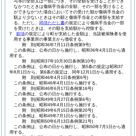
与等の全部又は一部につき、その全額を受けることができ
なかつたときは傷病手当金の全額、その一部を受けること
ができなかつた場合においてその受けた額が傷病手当金の
額より少ないときはその額と傷病手当金との差額を支給す
る。
ただし、
同項ただし書
の規定により傷病手当金の一部
を受けたときは、その額を支給額から控除する。
7
前項
の規定により町が支給した金額は、当該被保険者を使
用する事業所の事業主から徴収する。
附
則
(昭和36年7月11日
条例第9号)
この条例は、公布の日から施行し、昭和36年4月1日から適
用する。
附
則
(昭和37年10月30日
条例第10号)
この条例は、公布の日から施行し、第5条の規定は昭和37
年8月1日から、第6条の規定は、同年12月1日から適用する。
附
則
(昭和46年4月1日
条例第6号)
この条例は、昭和46年4月1日から施行する。
附
則
(昭和46年6月17日
条例第16号)
この条例は、公布の日から施行する。
附
則
(昭和49年3月27日
条例第6号)
この条例は、昭和49年4月1日から施行する。
附
則
(昭和49年6月15日
条例第20号)
この条例は、昭和49年7月1日から施行する。
附
則
(昭和50年6月13日
条例第21号)
この条例は、公布の日から施行し、昭和50年7月1日から適
用する。