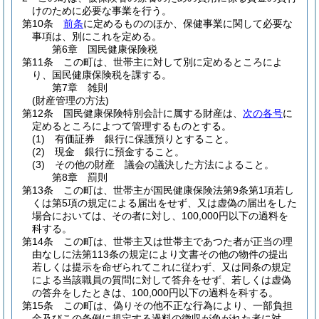
けのために必要な事業を行う。
第10条
前条
に定めるもののほか、保健事業に関して必要な
事項は、別にこれを定める。
第6章
国民健康保険税
第11条
この町は、世帯主に対して別に定めるところによ
り、国民健康保険税を課する。
第7章
雑則
(財産管理の方法)
第12条
国民健康保険特別会計に属する財産は、
次の各号
に
定めるところによつて管理するものとする。
(1)
有価証券 銀行に保護預りとすること。
(2)
現金 銀行に預金すること。
(3)
その他の財産 議会の議決した方法によること。
第8章
罰則
第13条
この町は、世帯主が国民健康保険法第9条第1項若し
くは第5項の規定による届出をせず、又は虚偽の届出をした
場合においては、その者に対し、100,000円以下の過料を
科する。
第14条
この町は、世帯主又は世帯主であつた者が正当の理
由なしに法第113条の規定により文書その他の物件の提出
若しくは提示を命ぜられてこれに従わず、又は同条の規定
による当該職員の質問に対して答弁をせず、若しくは虚偽
の答弁をしたときは、100,000円以下の過料を科する。
第15条
この町は、偽りその他不正な行為により、一部負担
金及びこの条例に規定する過料の徴収が免がれた者に対