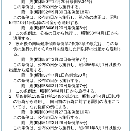
附
則
(昭和50年12月20日
条例第34号)
この条例は、公布の日から施行する。
附
則
(昭和52年9月30日
条例第18号)
この条例は、公布の日から施行し、第7条の改正は、昭和
52年10月1日以降の出産から適用する。
附
則
(昭和53年6月20日
条例第8号)
1
この条例は、公布の日から施行し、昭和53年4月1日から
適用する。
2
改正後の国民健康保険条例第7条第2項の規定は、この条
例の施行の日から6カ月を経過した日以降の出産から適用す
る。
附
則
(昭和56年3月20日
条例第7号)
この条例は、公布の日から施行し、昭和56年4月1日以後の
出産から適用する。
附
則
(昭和57年7月1日
条例第20号)
この条例は、公布の日から施行する。
附
則
(昭和58年3月20日
条例第7号)
1
この条例は、昭和58年4月1日から施行する。
2
新条例第13条及び第14条の規定は、昭和58年4月1日以後
の行為から適用し、同日前の行為に対する罰則の適用につ
いては、なお従前の例による。
附
則
(昭和60年3月27日
条例第10号)
この条例は、公布の日から施行する。
附
則
(昭和61年3月28日
条例第5号)
この条例は、公布の日から施行し、昭和61年3月1日以後の