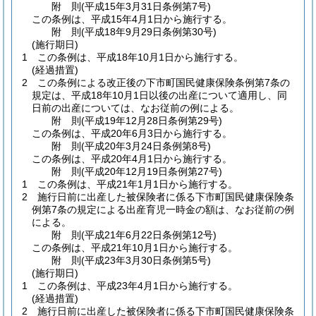
附
則
(平成15年3月31日
条例第7号)
この条例は、平成15年4月1日から施行する。
附
則
(平成18年9月29日
条例第30号)
(施行期日)
1
この条例は、平成18年10月1日から施行する。
(経過措置)
2
この条例による改正後の下市町国民健康保険条例第7条の
規定は、平成18年10月1日以後の出産について適用し、同
日前の出産については、なお従前の例による。
附
則
(平成19年12月28日
条例第29号)
この条例は、平成20年6月3日から施行する。
附
則
(平成20年3月24日
条例第8号)
この条例は、平成20年4月1日から施行する。
附
則
(平成20年12月19日
条例第27号)
1
この条例は、平成21年1月1日から施行する。
2
施行日前に出産した被保険者に係る下市町国民健康保険条
例第7条の規定による出産育児一時金の額は、なお従前の例
による。
附
則
(平成21年6月22日
条例第12号)
この条例は、平成21年10月1日から施行する。
附
則
(平成23年3月30日
条例第5号)
(施行期日)
1
この条例は、平成23年4月1日から施行する。
(経過措置)
2
施行日前に出産した被保険者に係る下市町国民健康保険条