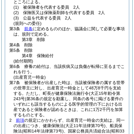
ところによる。
(1)
被保険者を代表する委員 2人
(2)
保険医又は保険薬剤師を代表する委員 2人
(3)
公益を代表する委員 2人
(規則への委任)
第3条
前条
に定めるもののほか、協議会に関して必要な事項
は、規則で定める。
第3章
削除
第4条
削除
第5条
削除
第4章
保険給付
(給付期間)
第6条
療養の給付は、当該疾病又は負傷が転帰に至るまでこ
れを行う。
(出産育児一時金)
第7条
被保険者が出産した時は、当該被保険者の属する世帯
の世帯主に対し、出産育児一時金として48万8千円を支給
する。
ただし、町長が健康保険法施行令
(大正15年勅令第
243号)
第36条の規定を勘案し、同条の各号に掲げる要件の
いずれにも該当するものによる医学的管理の下における出
産であると保険者が認めるときは、これに1万2千円を加算
するものとする。
2
前項
の規定にかかわらず、出産育児一時金の支給は、同一
の出産につき、健康保険法
(大正11年法律第70号)
、船員保
険法
(昭和14年法律第73号)
、国家公務員共済組合法
(昭和33