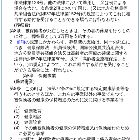
年法律第128号。他の法律において準用し、又は例による
場合を含む。次条第2項において同じ。)
又は地方公務員等
共済組合法
(昭和37年法律第152号)
の規定によつてこれに相
当する給付を受けることができる場合には行なわない。
(葬祭費)
第8条
被保険者が死亡したときは、その者の葬祭を行うもの
に対し、葬祭費として3万円を支給する。
2
前項
の規定にかかわらず、葬祭費の支給は、同一の死亡に
つき、健康保険法、船員保険法、国家公務員共済組合法、
地方公務員等共済組合法又は高齢者の医療の確保に関する
法律
(昭和57年法律第80号。以下「高齢者医療確保法」と
いう。)
の規定によつて、これに相当する給付を受けること
ができる場合には、行わない。
第5章
保健事業
(保健事業)
❜❜❜
第9条
は、法第72条の5に規定する特定健康診査等を
この町
行うものとするほか、これらの事業以外の事業であつて、
被保険者の健康の保持増進のために次に掲げる事業を行
う。
(1)
健康教育
(2)
健康相談
(3)
健康診査
(4)
その他被保険者の健康の保持増進又は保険給付のため
に必要な事業
2
この町は、被保険者の療養のための費用に係る資金の貸付