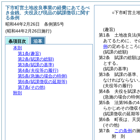
下市町営土地改良事業の経費にあてるべ
き金銭、夫役及び現品の賦課徴収に関す
○下市町営土
る条例
昭和44年2月26日 条例第5号
(趣旨)
(昭和44年2月26日施行)
第1条
土地改良法
(
あてるために、そ
条項目次
沿革
例
の定めるところ
本則
(賦課の総額)
第1条
(趣旨)
第2条
賦課の総額
第2条
(賦課の総額)
とする。
第3条
(賦課の基準)
(賦課の基準)
第4条
(夫役等の履行)
第3条
賦課の基準
第5条
(急施の場合の特例)
なければならない
第6条
(賦課徴収の延期等)
(夫役等の履行)
第7条
(その他)
第4条
夫役を賦課
附則
(急施の場合の特例
第5条
法第96条の
らかじめその徴収
(賦課徴収の延期等
第6条
町長は、天
(その他)
第7条
この条例
の
附
則