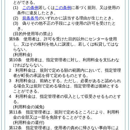
とができる。
(1)
この条例
若しくは
この条例
に基づく規則、又は使用の
条件に違反したとき。
(2)
前条各号
のいずれかに該当する理由が生じたとき。
(3)
偽りその他不正の手段により使用の許可を受けたと
き。
(目的外使用等の禁止)
第9条
使用者は、許可を受けた目的以外にセンターを使用
し、又はその権利を他人に譲渡し、若しくは転貸してはな
らない。
(利用料金)
第10条
使用者は、指定管理者に対し、利用料金を支払わな
ければならない。
2
利用料金は、規則で定める額の範囲内において、指定管理
者が町長の承認を得て定めるものとする。
3
利用料金は、前納とする。
ただし、必要があると認められ
る場合又は規則で定める場合は、指定管理者は後納とする
ことができる。
4
利用料金は、指定管理者の収入として収受させるものとす
る。
(利用料金の減免)
第11条
指定管理者は、規則で定めるところにより、利用料
金の全部又は一部を免除することができる。
(利用料金の還付)
第12条
指定管理者は、使用者の責めに帰さない事由等によ