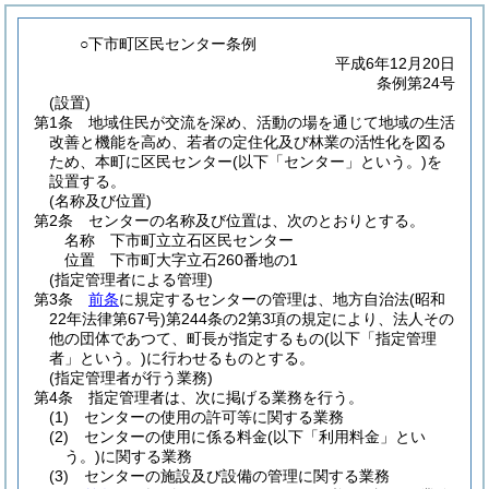
○下市町区民センター条例
平成6年12月20日
条例第24号
(設置)
第1条
地域住民が交流を深め、活動の場を通じて地域の生活
改善と機能を高め、若者の定住化及び林業の活性化を図る
ため、本町に区民センター
(以下「センター」という。)
を
設置する。
(名称及び位置)
第2条
センターの名称及び位置は、次のとおりとする。
名称 下市町立立石区民センター
位置 下市町大字立石260番地の1
(指定管理者による管理)
第3条
前条
に規定するセンターの管理は、地方自治法
(昭和
22年法律第67号)
第244条の2第3項の規定により、法人その
他の団体であつて、町長が指定するもの
(以下「指定管理
者」という。)
に行わせるものとする。
(指定管理者が行う業務)
第4条
指定管理者は、次に掲げる業務を行う。
(1)
センターの使用の許可等に関する業務
(2)
センターの使用に係る料金
(以下「利用料金」とい
う。)
に関する業務
(3)
センターの施設及び設備の管理に関する業務