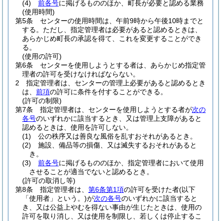
(4)
前各号
に掲げるもののほか、町長が必要と認める業務
(使用時間)
第5条
センターの使用時間は、午前9時から午後10時までと
する。
ただし、指定管理者は必要があると認めるときは、
あらかじめ町長の承認を得て、これを変更することができ
る。
(使用の許可)
第6条
センターを使用しようとする者は、あらかじめ指定管
理者の許可を受けなければならない。
2
指定管理者は、センターの管理上必要があると認めるとき
は、
前項
の許可に条件を付することができる。
(許可の制限)
第7条
指定管理者は、センターを使用しようとする者が
次の
各号
のいずれかに該当するとき、又は管理上支障があると
認めるときは、使用を許可しない。
(1)
公の秩序又は善良な風俗を乱すおそれがあるとき。
(2)
施設、備品等の損傷、又は滅失するおそれがあると
き。
(3)
前各号
に掲げるもののほか、指定管理者において使用
させることが適当でないと認めるとき。
(許可の取消し等)
第8条
指定管理者は、
第6条第1項
の許可を受けた者
(以下
「使用者」という。)
が
次の各号
のいずれかに該当すると
き、又は公益上やむを得ない事由が生じたときは、使用の
許可を取り消し、又は使用を制限し、若しくは停止するこ