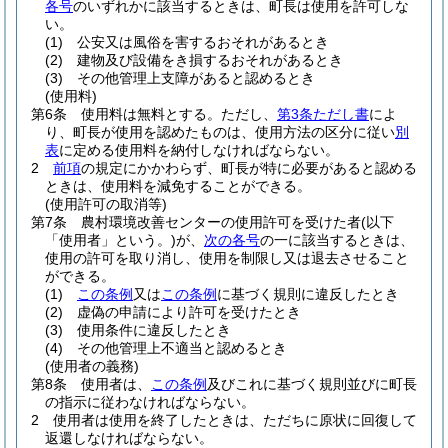
各号
のいずれかに該当するときは、町長は使用を許可しな
い。
(1)
公安又は風俗を害するおそれがあるとき
(2)
建物及び設備をき損するおそれがあるとき
(3)
その他管理上支障があると認めるとき
(使用料)
第6条
使用料は無料とする。
ただし、
第3条ただし書
によ
り、町長が使用を認めたものは、使用方法の区分に従い
別
表
に定める使用料を納付しなければならない。
2
前項
の規定にかかわらず、町長が特に必要があると認める
ときは、使用料を減免することができる。
(使用許可の取消等)
第7条
農村環境改善センターの使用許可を受けた者
(以下
「使用者」という。)
が、
次の各号
の一に該当するときは、
使用の許可を取り消し、使用を制限し又は退去させること
ができる。
(1)
この条例
又は
この条例
に基づく規則に違反したとき
(2)
虚偽の申請により許可を受けたとき
(3)
使用条件に違反したとき
(4)
その他管理上不適当と認めるとき
(使用者の義務)
第8条
使用者は、
この条例
及びこれに基づく規則並びに町長
の指示に従わなければならない。
2
使用者は使用を終了したときは、ただちに原状に回復して
返還しなければならない。