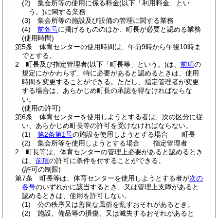
(2)
集会所等の使用に係る料金
(以下「利用料金」とい
う。)
に関する業務
(3)
集会所等の施設及び設備の管理に関する業務
(4)
前各号
に掲げるもののほか、町長が必要と認める業務
(使用時間)
第5条
体育センターの使用時間は、午前9時から午後10時ま
でとする。
2
町長及び指定管理者
(以下「町長等」という。)
は、
前項
の
規定にかかわらず、特に必要があると認めるときは、使用
時間を変更することができる。
ただし、指定管理者が変更
する場合は、あらかじめ町長の承認を得なければならな
い。
(使用の許可)
第6条
体育センターを使用しようとする者は、次の区分に従
い、あらかじめ町長等の許可を受けなければならない。
(1)
第2条第1号
の施設を使用しようとする場合 町長
(2)
集会所等を使用しようとする場合 指定管理者
2
町長等は、体育センターの管理上必要があると認めるとき
は、
前項
の許可に条件を付することができる。
(許可の制限)
第7条
町長等は、体育センターを使用しようとする者が
次の
各号
のいずれかに該当するとき、又は管理上支障があると
認めるときは、使用を許可しない。
(1)
公の秩序又は善良な風俗を乱すおそれがあるとき。
(2)
施設、備品等の損傷、又は滅失するおそれがあると