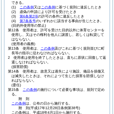
できる。
(1)
この条例
又は
この条例
に基づく規則に違反したとき
(2)
虚偽の申請により許可を受けたとき
(3)
第6条第2項
の許可の条件に違反したとき
(4)
第7条各号
のいずれかに該当する事由が生じたとき。
(目的外使用等の禁止)
第12条
使用者は、許可を受けた目的以外に体育センターを
使用し、又はその権利を他人に譲渡し、若しくは転貸して
はならない。
(使用者の義務)
第13条
使用者は、
この条例
及びこれに基づく規則並びに町
長等の指示に従わなければならない。
2
使用者は使用を終了したときは、直ちに原状に回復して返
還しなければならない。
(損害賠償)
第14条
使用者は、故意又は過失により施設、備品を損傷又
は滅失したときは、それによつて生じた損害を賠償しなけ
ればならない。
(委任)
第15条
この条例
の施行について必要な事項は、規則で定め
る。
附
則
この条例
は、公布の日から施行する。
附
則
(平成17年12月28日
条例第38号)
この条例は、平成18年4月1日から施行する。