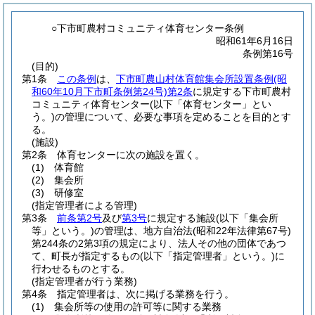
○下市町農村コミュニティ体育センター条例
昭和61年6月16日
条例第16号
(目的)
第1条
この条例
は、
下市町農山村体育館集会所設置条例
(昭
和60年10月下市町条例第24号)
第2条
に規定する下市町農村
コミュニティ体育センター
(以下「体育センター」とい
う。)
の管理について、必要な事項を定めることを目的とす
る。
(施設)
第2条
体育センターに次の施設を置く。
(1)
体育館
(2)
集会所
(3)
研修室
(指定管理者による管理)
第3条
前条第2号
及び
第3号
に規定する施設
(以下「集会所
等」という。)
の管理は、地方自治法
(昭和22年法律第67号)
第244条の2第3項の規定により、法人その他の団体であつ
て、町長が指定するもの
(以下「指定管理者」という。)
に
行わせるものとする。
(指定管理者が行う業務)
第4条
指定管理者は、次に掲げる業務を行う。
(1)
集会所等の使用の許可等に関する業務