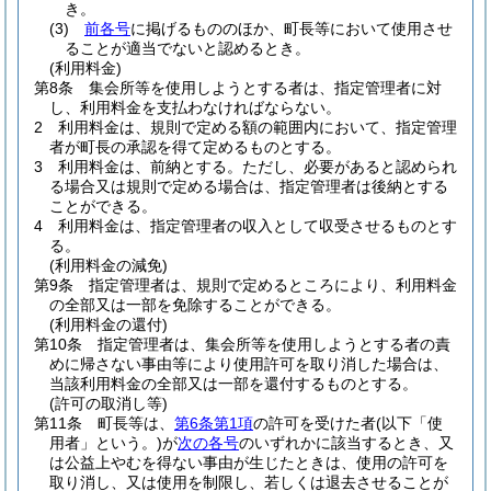
き。
(3)
前各号
に掲げるもののほか、町長等において使用させ
ることが適当でないと認めるとき。
(利用料金)
第8条
集会所等を使用しようとする者は、指定管理者に対
し、利用料金を支払わなければならない。
2
利用料金は、規則で定める額の範囲内において、指定管理
者が町長の承認を得て定めるものとする。
3
利用料金は、前納とする。
ただし、必要があると認められ
る場合又は規則で定める場合は、指定管理者は後納とする
ことができる。
4
利用料金は、指定管理者の収入として収受させるものとす
る。
(利用料金の減免)
第9条
指定管理者は、規則で定めるところにより、利用料金
の全部又は一部を免除することができる。
(利用料金の還付)
第10条
指定管理者は、集会所等を使用しようとする者の責
めに帰さない事由等により使用許可を取り消した場合は、
当該利用料金の全部又は一部を還付するものとする。
(許可の取消し等)
第11条
町長等は、
第6条第1項
の許可を受けた者
(以下「使
用者」という。)
が
次の各号
のいずれかに該当するとき、又
は公益上やむを得ない事由が生じたときは、使用の許可を
取り消し、又は使用を制限し、若しくは退去させることが