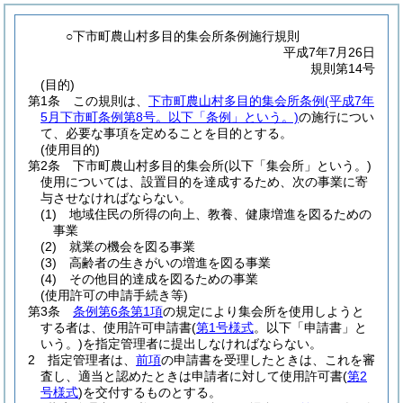
○下市町農山村多目的集会所条例施行規則
平成7年7月26日
規則第14号
(目的)
第1条
この規則は、
下市町農山村多目的集会所条例
(平成7年
5月下市町条例第8号。以下「条例」という。)
の施行につい
て、必要な事項を定めることを目的とする。
(使用目的)
第2条
下市町農山村多目的集会所
(以下「集会所」という。)
使用については、設置目的を達成するため、次の事業に寄
与させなければならない。
(1)
地域住民の所得の向上、教養、健康増進を図るための
事業
(2)
就業の機会を図る事業
(3)
高齢者の生きがいの増進を図る事業
(4)
その他目的達成を図るための事業
(使用許可の申請手続き等)
第3条
条例第6条第1項
の規定により集会所を使用しようと
する者は、使用許可申請書
(
第1号様式
。以下「申請書」と
いう。)
を指定管理者に提出しなければならない。
2
指定管理者は、
前項
の申請書を受理したときは、これを審
査し、適当と認めたときは申請者に対して使用許可書
(
第2
号様式
)
を交付するものとする。