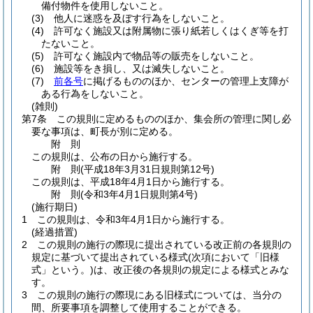
備付物件を使用しないこと。
(3)
他人に迷惑を及ぼす行為をしないこと。
(4)
許可なく施設又は附属物に張り紙若しくはくぎ等を打
たないこと。
(5)
許可なく施設内で物品等の販売をしないこと。
(6)
施設等をき損し、又は滅失しないこと。
(7)
前各号
に掲げるもののほか、センターの管理上支障が
ある行為をしないこと。
(雑則)
第7条
この規則に定めるもののほか、集会所の管理に関し必
要な事項は、町長が別に定める。
附
則
この規則は、公布の日から施行する。
附
則
(平成18年3月31日
規則第12号)
この規則は、平成18年4月1日から施行する。
附
則
(令和3年4月1日
規則第4号)
(施行期日)
1
この規則は、令和3年4月1日から施行する。
(経過措置)
2
この規則の施行の際現に提出されている改正前の各規則の
規定に基づいて提出されている様式
(次項において「旧様
式」という。)
は、改正後の各規則の規定による様式とみな
す。
3
この規則の施行の際現にある旧様式については、当分の
間、所要事項を調整して使用することができる。