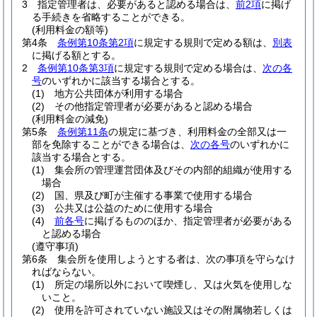
3
指定管理者は、必要があると認める場合は、
前2項
に掲げ
る手続きを省略することができる。
(利用料金の額等)
第4条
条例第10条第2項
に規定する規則で定める額は、
別表
に掲げる額とする。
2
条例第10条第3項
に規定する規則で定める場合は、
次の各
号
のいずれかに該当する場合とする。
(1)
地方公共団体が利用する場合
(2)
その他指定管理者が必要があると認める場合
(利用料金の減免)
第5条
条例第11条
の規定に基づき、利用料金の全部又は一
部を免除することができる場合は、
次の各号
のいずれかに
該当する場合とする。
(1)
集会所の管理運営団体及びその内部的組織が使用する
場合
(2)
国、県及び町が主催する事業で使用する場合
(3)
公共又は公益のために使用する場合
(4)
前各号
に掲げるもののほか、指定管理者が必要がある
と認める場合
(遵守事項)
第6条
集会所を使用しようとする者は、次の事項を守らなけ
ればならない。
(1)
所定の場所以外において喫煙し、又は火気を使用しな
いこと。
(2)
使用を許可されていない施設又はその附属物若しくは