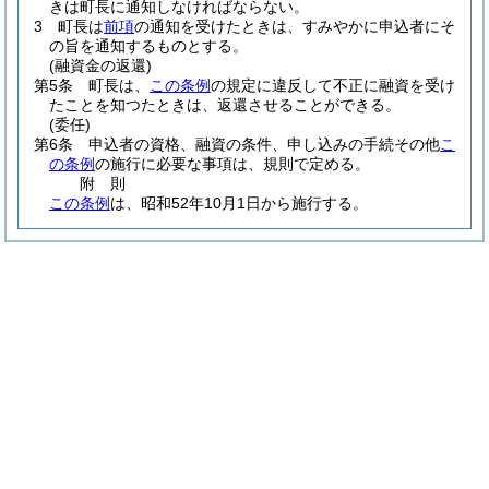
きは町長に通知しなければならない。
3
町長は
前項
の通知を受けたときは、すみやかに申込者にそ
の旨を通知するものとする。
(融資金の返還)
第5条
町長は、
この条例
の規定に違反して不正に融資を受け
たことを知つたときは、返還させることができる。
(委任)
第6条
申込者の資格、融資の条件、申し込みの手続その他
こ
の条例
の施行に必要な事項は、規則で定める。
附
則
この条例
は、昭和52年10月1日から施行する。