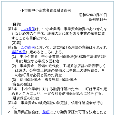
○下市町中小企業者資金融資条例
昭和52年9月30日
条例第15号
(目的)
第1条
この条例
は、中小企業者に事業資金融資のあつせんを
行ない経営の合理化、設備の近代化を図り事業の振興に資
することを目的とする。
(定義)
第2条
この条例
において、次に掲げる用語の意義はそれぞれ
当該各号
に定めるところによる。
(1)
中小企業者 中小企業信用保険法
(昭和25年法律第264
号)
に規定する事業を営む者
(2)
事業資金 設備の近代化、工場又は店舗の新設若しく
は改造、公害防止施設の整備又は事業上の運転資金、そ
の他町長が必要と認めた資金
(3)
信用保証協会 奈良県信用保証協会
(資金の預託)
第3条
中小企業者に対する融資保証のために、町は予算の定
めるところにより、一定金額を信用保証協会に預託する。
(融資保証の決定)
第4条
事業資金の融資保証の決定は、信用保証協会が行な
う。
2
信用保証協会は、
前項
により融資保証の可否を決定したと