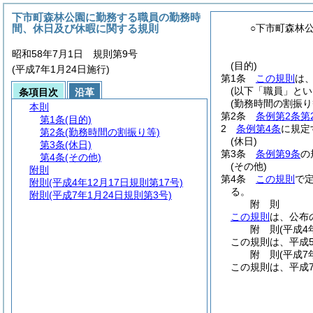
下市町森林公園に勤務する職員の勤務時
間、休日及び休暇に関する規則
○下市町森林
昭和58年7月1日 規則第9号
(目的)
(平成7年1月24日施行)
第1条
この規則
は
(以下「職員」とい
条項目次
沿革
(勤務時間の割振り
本則
第2条
条例第2条第
第1条
(目的)
2
条例第4条
に規定
第2条
(勤務時間の割振り等)
(休日)
第3条
(休日)
第3条
条例第9条
の
第4条
(その他)
(その他)
附則
第4条
この規則
で
附則
(平成4年12月17日規則第17号)
る。
附則
(平成7年1月24日規則第3号)
附
則
この規則
は、公布
附
則
(平成4
この規則は、平成
附
則
(平成7
この規則は、平成