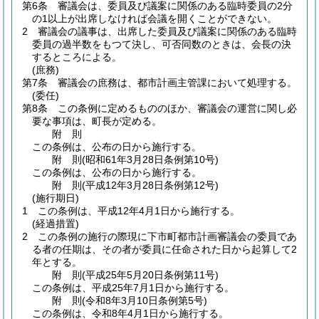
第6条
審議会は、委員及び議案に関係のある臨時委員の2分
の1以上が出席しなければ会議を開くことができない。
2
審議会の議事は、出席した委員及び議案に関係のある臨時
委員の過半数をもつて決し、可否同数のときは、会長の決
するところによる。
(庶務)
第7条
審議会の庶務は、都市計画主管課において処理する。
(委任)
第8条
この条例に定めるもののほか、審議会の運営に関し必
要な事項は、町長が定める。
附
則
この条例は、公布の日から施行する。
附
則
(昭和61年3月28日
条例第10号)
この条例は、公布の日から施行する。
附
則
(平成12年3月28日
条例第12号)
(施行期日)
1
この条例は、平成12年4月1日から施行する。
(経過措置)
2
この条例の施行の際現に下市町都市計画審議会の委員であ
る者の任期は、その者が委員に任命された日から起算して2
年とする。
附
則
(平成25年5月20日
条例第11号)
この条例は、平成25年7月1日から施行する。
附
則
(令和8年3月10日
条例第5号)
この条例は、令和8年4月1日から施行する。