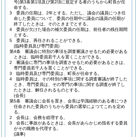
号)
第3条第1項及び第2項に規定する者のうちから町長が任
命する。
3
委員の任期は、2年とする。
ただし、議会の議員につき任
命した委員について、委員の任期中に議会の議員の任期が
終了したときは、そのときまでとする。
4
委員が欠けた場合の補欠委員の任期は、前任者の残任期間
とする。
5
委員は、再任されることができる。
(臨時委員及び専門委員)
第4条
審議会に特別の事項を調査審議させるため必要がある
ときは、臨時委員若干人を置くことができる。
2
審議会に専門の事項を調査させるため必要があるときは、
専門委員若干人を置くことができる。
3
臨時委員及び専門委員は、町長が任命する。
4
臨時委員は、その特別の事項に関する調査審議が終了した
とき、専門委員は、その専門の事項に関する調査が終了し
たときは、解任されるものとする。
(会長)
第5条
審議会に会長を置き、会長は学識経験のある者につき
任命された委員のうちから委員の選挙によつてこれを定め
る。
2
会長は、会務を総理する。
3
会長に事故があるときは、会長があらかじめ指名する委員
がその職務を代理する。
(議事)