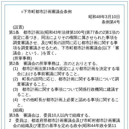
○下市町都市計画審議会条例
昭和48年3月10日
条例第4号
(設置)
第1条
都市計画法
(昭和43年法律第100号)
第77条の2第1項の
規定に基づき、同法によりその権限に属させられた事項を
調査審議させ、及び町長の諮問に応じ都市計画に関する事
項を調査審議させるため、下市町都市計画審議会
(以下「審
議会」という。)
を置く。
(所掌事務)
第2条
審議会の所掌事務は、次のとおりとする。
(1)
都市計画法第19条の規定により都市計画を決定する場
合における事前審議に関すること。
(2)
町長の諮問に応じ、都市計画に関する事項について調
査審議すること。
(3)
都市計画に関する事項について関係行政機関に建議す
ること。
(4)
その他町長が都市計画上必要と認める事項に関するこ
と。
(組織)
第3条
審議会は、委員10人以内で組織する。
2
委員は、都道府県都市計画審議会及び市町村都市計画審議
会の組織及び運営の基準を定める政令
(昭和44年政令第11