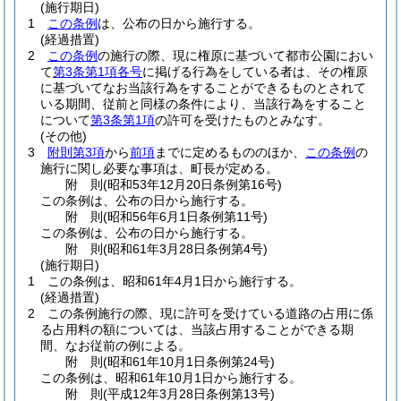
(施行期日)
1
この条例
は、公布の日から施行する。
(経過措置)
2
この条例
の施行の際、現に権原に基づいて都市公園におい
て
第3条第1項各号
に掲げる行為をしている者は、その権原
に基づいてなお当該行為をすることができるものとされて
いる期間、従前と同様の条件により、当該行為をすること
について
第3条第1項
の許可を受けたものとみなす。
(その他)
3
附則第3項
から
前項
までに定めるもののほか、
この条例
の
施行に関し必要な事項は、町長が定める。
附
則
(昭和53年12月20日
条例第16号)
この条例は、公布の日から施行する。
附
則
(昭和56年6月1日
条例第11号)
この条例は、公布の日から施行する。
附
則
(昭和61年3月28日
条例第4号)
(施行期日)
1
この条例は、昭和61年4月1日から施行する。
(経過措置)
2
この条例施行の際、現に許可を受けている道路の占用に係
る占用料の額については、当該占用することができる期
間、なお従前の例による。
附
則
(昭和61年10月1日
条例第24号)
この条例は、昭和61年10月1日から施行する。
附
則
(平成12年3月28日
条例第13号)