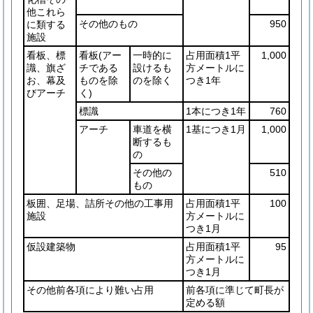
他これら
その他のもの
950
に類する
施設
看板、標
看板
(アー
一時的に
占用面積1平
1,000
識、旗ざ
チである
設けるも
方メートルに
お、幕及
ものを除
のを除く
つき1年
びアーチ
く)
標識
1本につき1年
760
アーチ
車道を横
1基につき1月
1,000
断するも
の
その他の
510
もの
板囲、足場、詰所その他の工事用
占用面積1平
100
施設
方メートルに
つき1月
仮設建築物
占用面積1平
95
方メートルに
つき1月
その他前各項により難い占用
前各項に準じて町長が
定める額