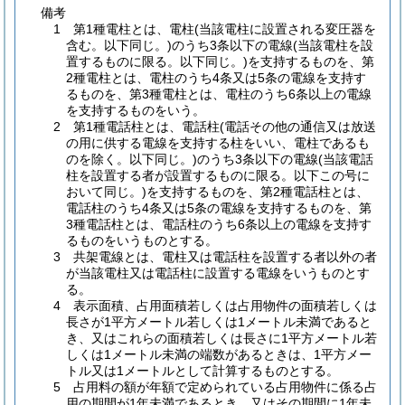
備考
1 第1種電柱とは、電柱(当該電柱に設置される変圧器を
含む。以下同じ。)のうち3条以下の電線(当該電柱を設
置するものに限る。以下同じ。)を支持するものを、第
2種電柱とは、電柱のうち4条又は5条の電線を支持す
るものを、第3種電柱とは、電柱のうち6条以上の電線
を支持するものをいう。
2 第1種電話柱とは、電話柱(電話その他の通信又は放送
の用に供する電線を支持する柱をいい、電柱であるも
のを除く。以下同じ。)のうち3条以下の電線(当該電話
柱を設置する者が設置するものに限る。以下この号に
おいて同じ。)を支持するものを、第2種電話柱とは、
電話柱のうち4条又は5条の電線を支持するものを、第
3種電話柱とは、電話柱のうち6条以上の電線を支持す
るものをいうものとする。
3 共架電線とは、電柱又は電話柱を設置する者以外の者
が当該電柱又は電話柱に設置する電線をいうものとす
る。
4 表示面積、占用面積若しくは占用物件の面積若しくは
長さが1平方メートル若しくは1メートル未満であると
き、又はこれらの面積若しくは長さに1平方メートル若
しくは1メートル未満の端数があるときは、1平方メー
トル又は1メートルとして計算するものとする。
5 占用料の額が年額で定められている占用物件に係る占
用の期間が1年未満であるとき、又はその期間に1年未