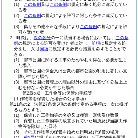
(1)
この条例
又は
この条例
の規定に基く処分に違反してい
る者
(2)
この条例
の規定による許可に附した条件に違反してい
る者
(3)
偽りその他不正な手段により
この条例
の規定による許
可を受けた者
2
町長は、
次の各号
の一に該当する場合においては、
この条
例
の規定による許可を受けた者に対し、
前項
に規定する処
分をし、又は
同項
に規定する必要な措置を命ずることがで
きる。
(1)
都市公園に関する工事のためやむを得ない必要が生じ
た場合
(2)
都市公園の保全又は公衆の都市公園の利用に著しい支
障が生じた場合
(3)
都市公園の管理上の理由以外の理由に基づく公益上止
むを得ない必要が生じた場合
第2章の2
工作物等の保管の手続等
(工作物等を保管した場合の公示事項)
第11条の2
法第27条第5項の条例で定める事項は、次に掲げ
るものとする。
(1)
保管した工作物等の名称又は種類、形状及び数量
(2)
保管した工作物等の放置されていた場所及び当該工作
物等を除却した日時
(3)
その工作物等の保管を始めた日時及び保管の場所
(4)
前3号
に掲げるもののほか、保管した工作物等を返還