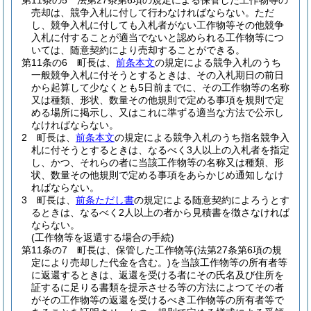
第11条の5
法第27条第6項の規定による保管した工作物等の
売却は、競争入札に付して行わなければならない。
ただ
し、競争入札に付しても入札者がない工作物等その他競争
入札に付することが適当でないと認められる工作物等につ
いては、随意契約により売却することができる。
第11条の6
町長は、
前条本文
の規定による競争入札のうち
一般競争入札に付そうとするときは、その入札期日の前日
から起算して少なくとも5日前までに、その工作物等の名称
又は種類、形状、数量その他規則で定める事項を規則で定
める場所に掲示し、又はこれに準ずる適当な方法で公示し
なければならない。
2
町長は、
前条本文
の規定による競争入札のうち指名競争入
札に付そうとするときは、なるべく3人以上の入札者を指定
し、かつ、それらの者に当該工作物等の名称又は種類、形
状、数量その他規則で定める事項をあらかじめ通知しなけ
ればならない。
3
町長は、
前条ただし書
の規定による随意契約によろうとす
るときは、なるべく2人以上の者から見積書を徴さなければ
ならない。
(工作物等を返還する場合の手続)
第11条の7
町長は、保管した工作物等
(法第27条第6項の規
定により売却した代金を含む。)
を当該工作物等の所有者等
に返還するときは、返還を受ける者にその氏名及び住所を
証するに足りる書類を提示させる等の方法によつてその者
がその工作物等の返還を受けるべき工作物等の所有者等で