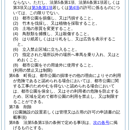
ならない。
ただし、法第5条第1項、法第6条第1項若しくは
第3項又は
第3条第1項
若しくは
第4項
の許可に係るものにつ
いては、この限りでない。
(1)
都市公園を損傷し、又は汚損すること。
(2)
竹木を伐採し、又は植物を採取すること。
(3)
土地の形質を変更すること。
(4)
鳥獣類を捕獲し、又は殺傷すること。
(5)
はり紙若しくははり札をし、又は広告を表示するこ
と。
(6)
立入禁止区域に立ち入ること。
(7)
指定された場所以外の場所へ車馬を乗り入れ、又はと
めおくこと。
(8)
都市公園をその用途外に使用すること。
(利用の禁止又は制限)
第6条
町長は、都市公園の損壊その他の理由によりその利用
が危険であると認められる場合においては、都市公園に関
する工事のためやむを得ないと認められる場合において
は、都市公園を保全し、又はその利用者の危険を防止する
ため、区域を定めて都市公園の利用を禁止し、又は制限す
ることができる。
第7条
削除
(公園施設の設置若しくは管理又は占用の許可の申請書の記
載事項)
第8条
法第5条第1項の条例で定める事項は、
次の各号
に掲
げるものとする。