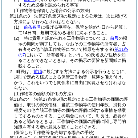
するため必要と認められる事項
(工作物等を保管した場合の公示の方法)
第11条の3
法第27条第5項の規定による公示は、次に掲げる
方法により行わなければならない。
(1)
前条各号
に掲げる事項を、保管を始めた日から起算し
て14日間、規則で定める場所に掲示すること。
(2)
特に貴重と認められる工作物等については、
前号
の掲
示の期間が満了しても、なおその工作物等の所有者、占
有者その他当該工作物等について権原を有する者
(
第11条
の7
において「所有者等」という。)
の氏名及び住所を知
ることができないときは、その掲示の要旨を新聞紙に掲
載すること。
2
町長は、
前項
に規定する方法による公示を行うとともに、
規則で定める様式による保管工作物等一覧簿を備え付け、
かつ、これをいつでも関係者に自由に閲覧させなければな
らない。
(工作物等の価額の評価の方法)
第11条の4
法第27条第6項の規定による工作物等の価額の評
価は、取引の実例価格、当該工作物等の使用年数、損耗の
程度その他当該工作物等の価格の評価に関する事情を勘案
してするものとする。
この場合において、町長は、必要が
あると認めるときは、工作物等の価額の評価に関し専門的
知識を有する者の意見を聴くことができる。
(保管した工作物等を売却する場合の手続)