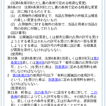
(法第6条第3項ただし書の条例で定める軽易な変更)
第8条の2
法第6条第3項ただし書の条例で定める軽易な変更
は、次に掲げるものとする。
(1)
占用物件の模様替えで、当該占用物件の外観又は構造
の著しい変更を伴わないもの
(2)
占用物件に対する物件の添加で、当該占用者が当該占
用の目的に付随して行うもの
(設計書等)
第9条
公園施設の設置若しくは都市公園の占用の許可を受け
ようとする者又はそれらの許可を受けた事項の一部を変更
しようとする者は、当該許可の申請書に設計書、仕様書及
び図面を添付しなければならない。
(使用料)
第10条
法第5条第1項、法第6条第1項若しくは第3項又は
第3
条第1項
若しくは
第4項
の許可
(以下「都市公園の占用等の許
可」という。)
を受けた者は、
別表第3
に定める使用料を納
付しなければならない。
2
第3条第2項
の使用許可
(以下「有料公園施設の使用許可」
という。)
を受けた者は、
別表第4
に定める使用料を納付し
なければならない。
(監督処分)
第11条
町長は、
次の各号
の一に該当する者に対して、
この
条例
の規定によつてした許可を取り消し、その効力を停止
し、若しくはその条件を変更し又は行為の中止、原状回復
若しくは都市公園よりの退去を命ずることができる。