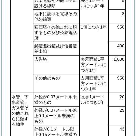
共架電線その他上空に
長さ1メート
5
設ける線類
ルにつき1年
地下に設ける電線その
3
他の線類
変圧塔その他これに類
1個につき1年
950
するもの及び公衆電話
所
郵便差出箱及び信書便
400
差出箱
広告塔
表示面積1平
1,000
方メートルに
つき1年
その他のもの
占用面積1平
950
方メートルに
つき1年
水管、下
外径が0.07メートル未
長さ1メート
20
水道管、
満のもの
ルにつき1年
ガス管そ
外径が0.07メートル以
29
の他これ
上0.1メートル未満の
らに類す
もの
る物件
外径が0.1メートル以
43
上0.15メートル未満の