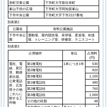
幸町児童公園
下市町大字新住幸町
峯山子供の広場
下市町大字阿知賀峯山
下市中央公園
下市町大字下市2227番地
別表第2
公園名
有料公園施設
下市中央公
運動場、屋内競技場、卓球場、柔道場、剣道
園
場、トレーニング室、研修室、テニスコート
別表第3
占用物件
単位
占用料
(円)
電柱、電
第1種電柱
1本につき1年
530
線、変圧
第2種電柱
820
塔、郵便
第3種電柱
1,100
差出箱、
公衆電話
第1種電話柱
480
所、広告
第2種電話柱
760
塔その他
これらに
第3種電話柱
1,000
類する工
その他の柱類
48
作物