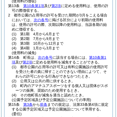
(使用料の徴収)
第13条
第10条第1項
及び
第2項
に定める使用料は、使用の許
可の際徴収する。
2
都市公園の占用等の許可を受けた期間が3月をこえる場合
においては、
次の各号
に掲げる区分により初期の使用料
は、使用の許可の際、次期以降の使用料は、当該各期の始
めに徴収する。
(1)
第1期 4月から6月まで
(2)
第2期 7月から9月まで
(3)
第3期 10月から12月まで
(4)
第4期 1月から3月まで
(使用料の減免)
第14条
町長は、
次の各号
に該当する場合には、
第10条第1
項
及び
第2項
に定める使用料を減免することができる。
(1)
都市公園の占用等の許可又は有料公園施設の使用許可
を受けた者の責に帰すことのできない理由によつて、そ
れらの許可にかかる行為ができなかつたとき。
(2)
公用又は公共の用に供するとき。
(3)
町内のアマチユアスポーツをする個人又は団体がスポ
ーツの振興、奨励のため使用するとき。
(4)
その他町長が減免を適当と認めたとき。
(公園予定区域及び予定公園施設についての準用)
第15条
第3条
から
前条
までの規定は、法第33条第4項に規定
する公園予定区域又は予定公園施設について準用する。
(委任)