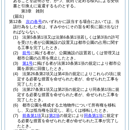
あることを証明させ、かつ、規則で定める様式による受領
書と引換えに返還するものとする。
第3章
雑則
(届出)
第12条
次の各号
のいずれかに該当する場合においては、当
該行為をした者は、すみやかにその旨を町長に届け出なけ
ればならない。
(1)
法第5条第1項又は法第6条第1項若しくは第3項の許可
を受けた者が公園施設の設置又は都市公園の占用に関す
る工事を完了したとき。
(2)
前号
に掲げる者が、公園施設の設置若しくは管理又は
都市公園の占用を廃止したとき。
(3)
第1号
に掲げる者が法第10条第1項の規定により都市公
園を原状に回復したとき。
(4)
法第26条第2項又は第4項の規定によりこれらの項に規
定する必要な措置を命ぜられた者が、命ぜられた工事を
完了したとき。
(5)
法第27条第1項又は第2項の規定により同条第1項に規
定する必要な措置を命ぜられた者が、命ぜられた工事を
完了したとき。
(6)
都市公園を構成する土地物件について所有権を移転
し、又は抵当権を設定し、若しくは移転したとき。
(7)
前条第1項
又は
第2項
の規定により
同条第1項
に規定す
る必要な措置を命ぜられた者が命ぜられた工事が完了し
たとき。