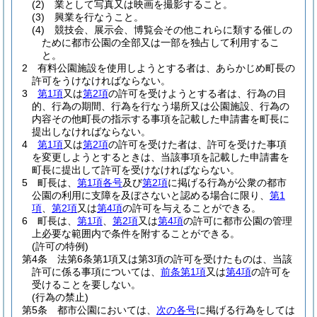
(2)
業として写真又は映画を撮影すること。
(3)
興業を行なうこと。
(4)
競技会、展示会、博覧会その他これらに類する催しの
ために都市公園の全部又は一部を独占して利用するこ
と。
2
有料公園施設を使用しようとする者は、あらかじめ町長の
許可をうけなければならない。
3
第1項
又は
第2項
の許可を受けようとする者は、行為の目
的、行為の期間、行為を行なう場所又は公園施設、行為の
内容その他町長の指示する事項を記載した申請書を町長に
提出しなければならない。
4
第1項
又は
第2項
の許可を受けた者は、許可を受けた事項
を変更しようとするときは、当該事項を記載した申請書を
町長に提出して許可を受けなければならない。
5
町長は、
第1項各号
及び
第2項
に掲げる行為が公衆の都市
公園の利用に支障を及ぼさないと認める場合に限り、
第1
項
、
第2項
又は
第4項
の許可を与えることができる。
6
町長は、
第1項
、
第2項
又は
第4項
の許可に都市公園の管理
上必要な範囲内で条件を附することができる。
(許可の特例)
第4条
法第6条第1項又は第3項の許可を受けたものは、当該
許可に係る事項については、
前条第1項
又は
第4項
の許可を
受けることを要しない。
(行為の禁止)
第5条
都市公園においては、
次の各号
に掲げる行為をしては