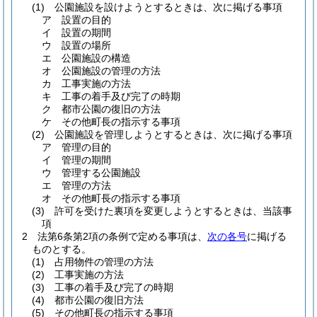
(1)
公園施設を設けようとするときは、次に掲げる事項
ア
設置の目的
イ
設置の期間
ウ
設置の場所
エ
公園施設の構造
オ
公園施設の管理の方法
カ
工事実施の方法
キ
工事の着手及び完了の時期
ク
都市公園の復旧の方法
ケ
その他町長の指示する事項
(2)
公園施設を管理しようとするときは、次に掲げる事項
ア
管理の目的
イ
管理の期間
ウ
管理する公園施設
エ
管理の方法
オ
その他町長の指示する事項
(3)
許可を受けた裏項を変更しようとするときは、当該事
項
2
法第6条第2項の条例で定める事項は、
次の各号
に掲げる
ものとする。
(1)
占用物件の管理の方法
(2)
工事実施の方法
(3)
工事の着手及び完了の時期
(4)
都市公園の復旧方法
(5)
その他町長の指示する事項