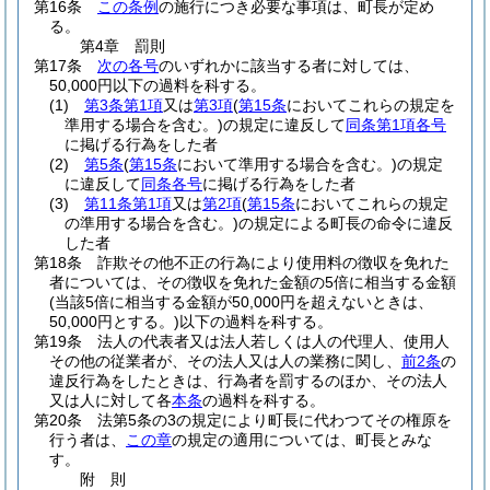
第16条
この条例
の施行につき必要な事項は、町長が定め
る。
第4章
罰則
第17条
次の各号
のいずれかに該当する者に対しては、
50,000円以下の過料を科する。
(1)
第3条第1項
又は
第3項
(
第15条
においてこれらの規定を
準用する場合を含む。)
の規定に違反して
同条第1項各号
に掲げる行為をした者
(2)
第5条
(
第15条
において準用する場合を含む。)
の規定
に違反して
同条各号
に掲げる行為をした者
(3)
第11条第1項
又は
第2項
(
第15条
においてこれらの規定
の準用する場合を含む。)
の規定による町長の命令に違反
した者
第18条
詐欺その他不正の行為により使用料の徴収を免れた
者については、その徴収を免れた金額の5倍に相当する金額
(当該5倍に相当する金額が50,000円を超えないときは、
50,000円とする。)
以下の過料を科する。
第19条
法人の代表者又は法人若しくは人の代理人、使用人
その他の従業者が、その法人又は人の業務に関し、
前2条
の
違反行為をしたときは、行為者を罰するのほか、その法人
又は人に対して各
本条
の過料を科する。
第20条
法第5条の3の規定により町長に代わつてその権原を
行う者は、
この章
の規定の適用については、町長とみな
す。
附
則