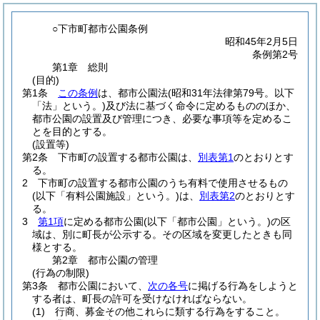
○下市町都市公園条例
昭和45年2月5日
条例第2号
第1章
総則
(目的)
第1条
この条例
は、都市公園法
(昭和31年法律第79号。以下
「法」という。)
及び法に基づく命令に定めるもののほか、
都市公園の設置及び管理につき、必要な事項等を定めるこ
とを目的とする。
(設置等)
第2条
下市町の設置する都市公園は、
別表第1
のとおりとす
る。
2
下市町の設置する都市公園のうち有料で使用させるもの
(以下「有料公園施設」という。)
は、
別表第2
のとおりとす
る。
3
第1項
に定める都市公園
(以下「都市公園」という。)
の区
域は、別に町長が公示する。
その区域を変更したときも同
様とする。
第2章
都市公園の管理
(行為の制限)
第3条
都市公園において、
次の各号
に掲げる行為をしようと
する者は、町長の許可を受けなければならない。
(1)
行商、募金その他これらに類する行為をすること。