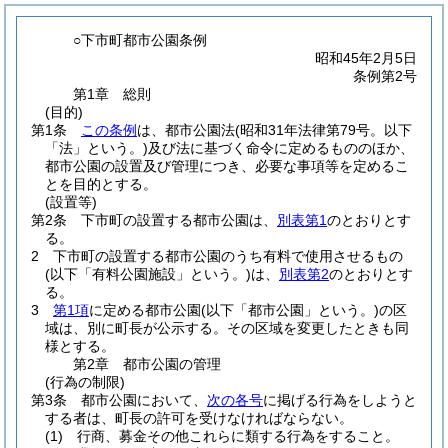
○下市町都市公園条例
昭和45年2月5日
条例第2号
第1章
総則
(目的)
第1条
この条例
は、都市公園法
(昭和31年法律第79号。以下
「法」という。)
及び法に基づく命令に定めるもののほか、
都市公園の設置及び管理につき、必要な事項等を定めるこ
とを目的とする。
(設置等)
第2条
下市町の設置する都市公園は、
別表第1
のとおりとす
る。
2
下市町の設置する都市公園のうち有料で使用させるもの
(以下「有料公園施設」という。)
は、
別表第2
のとおりとす
る。
3
第1項
に定める都市公園
(以下「都市公園」という。)
の区
域は、別に町長が公示する。
その区域を変更したときも同
様とする。
第2章
都市公園の管理
(行為の制限)
第3条
都市公園において、
次の各号
に掲げる行為をしようと
する者は、町長の許可を受けなければならない。
(1)
行商、募金その他これらに類する行為をすること。