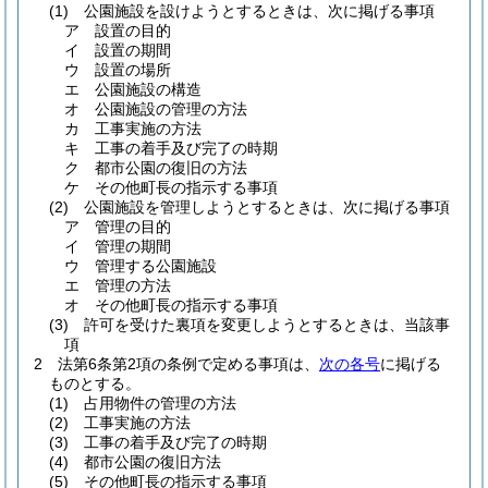
(1)
公園施設を設けようとするときは、次に掲げる事項
ア
設置の目的
イ
設置の期間
ウ
設置の場所
エ
公園施設の構造
オ
公園施設の管理の方法
カ
工事実施の方法
キ
工事の着手及び完了の時期
ク
都市公園の復旧の方法
ケ
その他町長の指示する事項
(2)
公園施設を管理しようとするときは、次に掲げる事項
ア
管理の目的
イ
管理の期間
ウ
管理する公園施設
エ
管理の方法
オ
その他町長の指示する事項
(3)
許可を受けた裏項を変更しようとするときは、当該事
項
2
法第6条第2項の条例で定める事項は、
次の各号
に掲げる
ものとする。
(1)
占用物件の管理の方法
(2)
工事実施の方法
(3)
工事の着手及び完了の時期
(4)
都市公園の復旧方法
(5)
その他町長の指示する事項