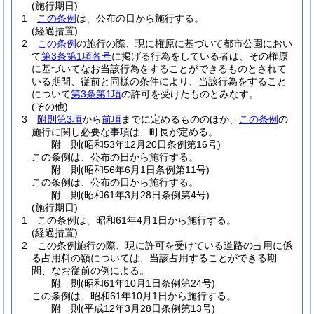
(施行期日)
1
この条例
は、公布の日から施行する。
(経過措置)
2
この条例
の施行の際、現に権原に基づいて都市公園におい
て
第3条第1項各号
に掲げる行為をしている者は、その権原
に基づいてなお当該行為をすることができるものとされて
いる期間、従前と同様の条件により、当該行為をすること
について
第3条第1項
の許可を受けたものとみなす。
(その他)
3
附則第3項
から
前項
までに定めるもののほか、
この条例
の
施行に関し必要な事項は、町長が定める。
附
則
(昭和53年12月20日
条例第16号)
この条例は、公布の日から施行する。
附
則
(昭和56年6月1日
条例第11号)
この条例は、公布の日から施行する。
附
則
(昭和61年3月28日
条例第4号)
(施行期日)
1
この条例は、昭和61年4月1日から施行する。
(経過措置)
2
この条例施行の際、現に許可を受けている道路の占用に係
る占用料の額については、当該占用することができる期
間、なお従前の例による。
附
則
(昭和61年10月1日
条例第24号)
この条例は、昭和61年10月1日から施行する。
附
則
(平成12年3月28日
条例第13号)