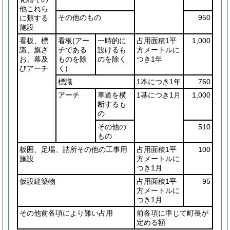
他これら
その他のもの
950
に類する
施設
看板、標
看板
(アー
一時的に
占用面積1平
1,000
識、旗ざ
チである
設けるも
方メートルに
お、幕及
ものを除
のを除く
つき1年
びアーチ
く)
標識
1本につき1年
760
アーチ
車道を横
1基につき1月
1,000
断するも
の
その他の
510
もの
板囲、足場、詰所その他の工事用
占用面積1平
100
施設
方メートルに
つき1月
仮設建築物
占用面積1平
95
方メートルに
つき1月
その他前各項により難い占用
前各項に準じて町長が
定める額