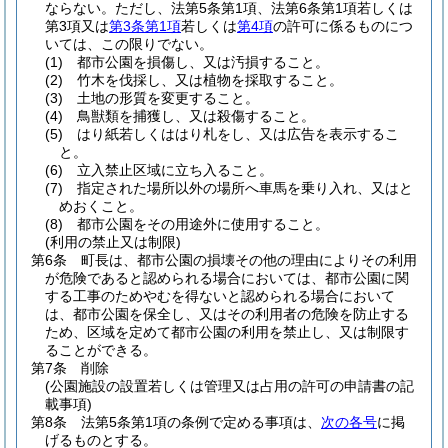
ならない。
ただし、法第5条第1項、法第6条第1項若しくは
第3項又は
第3条第1項
若しくは
第4項
の許可に係るものにつ
いては、この限りでない。
(1)
都市公園を損傷し、又は汚損すること。
(2)
竹木を伐採し、又は植物を採取すること。
(3)
土地の形質を変更すること。
(4)
鳥獣類を捕獲し、又は殺傷すること。
(5)
はり紙若しくははり札をし、又は広告を表示するこ
と。
(6)
立入禁止区域に立ち入ること。
(7)
指定された場所以外の場所へ車馬を乗り入れ、又はと
めおくこと。
(8)
都市公園をその用途外に使用すること。
(利用の禁止又は制限)
第6条
町長は、都市公園の損壊その他の理由によりその利用
が危険であると認められる場合においては、都市公園に関
する工事のためやむを得ないと認められる場合において
は、都市公園を保全し、又はその利用者の危険を防止する
ため、区域を定めて都市公園の利用を禁止し、又は制限す
ることができる。
第7条
削除
(公園施設の設置若しくは管理又は占用の許可の申請書の記
載事項)
第8条
法第5条第1項の条例で定める事項は、
次の各号
に掲
げるものとする。