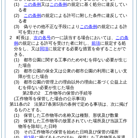
(1)
この条例
又は
この条例
の規定に基く処分に違反してい
る者
(2)
この条例
の規定による許可に附した条件に違反してい
る者
(3)
偽りその他不正な手段により
この条例
の規定による許
可を受けた者
2
町長は、
次の各号
の一に該当する場合においては、
この条
例
の規定による許可を受けた者に対し、
前項
に規定する処
分をし、又は
同項
に規定する必要な措置を命ずることがで
きる。
(1)
都市公園に関する工事のためやむを得ない必要が生じ
た場合
(2)
都市公園の保全又は公衆の都市公園の利用に著しい支
障が生じた場合
(3)
都市公園の管理上の理由以外の理由に基づく公益上止
むを得ない必要が生じた場合
第2章の2
工作物等の保管の手続等
(工作物等を保管した場合の公示事項)
第11条の2
法第27条第5項の条例で定める事項は、次に掲げ
るものとする。
(1)
保管した工作物等の名称又は種類、形状及び数量
(2)
保管した工作物等の放置されていた場所及び当該工作
物等を除却した日時
(3)
その工作物等の保管を始めた日時及び保管の場所
(4)
前3号
に掲げるもののほか、保管した工作物等を返還