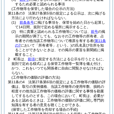
するため必要と認められる事項
(工作物等を保管した場合の公示の方法)
第11条の3
法第27条第5項の規定による公示は、次に掲げる
方法により行わなければならない。
(1)
前条各号
に掲げる事項を、保管を始めた日から起算し
て14日間、規則で定める場所に掲示すること。
(2)
特に貴重と認められる工作物等については、
前号
の掲
示の期間が満了しても、なおその工作物等の所有者、占
有者その他当該工作物等について権原を有する者
(
第11条
の7
において「所有者等」という。)
の氏名及び住所を知
ることができないときは、その掲示の要旨を新聞紙に掲
載すること。
2
町長は、
前項
に規定する方法による公示を行うとともに、
規則で定める様式による保管工作物等一覧簿を備え付け、
かつ、これをいつでも関係者に自由に閲覧させなければな
らない。
(工作物等の価額の評価の方法)
第11条の4
法第27条第6項の規定による工作物等の価額の評
価は、取引の実例価格、当該工作物等の使用年数、損耗の
程度その他当該工作物等の価格の評価に関する事情を勘案
してするものとする。
この場合において、町長は、必要が
あると認めるときは、工作物等の価額の評価に関し専門的
知識を有する者の意見を聴くことができる。
(保管した工作物等を売却する場合の手続)