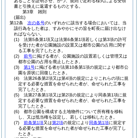
あることを証明させ、かつ、規則で定める様式による受領
書と引換えに返還するものとする。
第3章
雑則
(届出)
第12条
次の各号
のいずれかに該当する場合においては、当
該行為をした者は、すみやかにその旨を町長に届け出なけ
ればならない。
(1)
法第5条第1項又は法第6条第1項若しくは第3項の許可
を受けた者が公園施設の設置又は都市公園の占用に関す
る工事を完了したとき。
(2)
前号
に掲げる者が、公園施設の設置若しくは管理又は
都市公園の占用を廃止したとき。
(3)
第1号
に掲げる者が法第10条第1項の規定により都市公
園を原状に回復したとき。
(4)
法第26条第2項又は第4項の規定によりこれらの項に規
定する必要な措置を命ぜられた者が、命ぜられた工事を
完了したとき。
(5)
法第27条第1項又は第2項の規定により同条第1項に規
定する必要な措置を命ぜられた者が、命ぜられた工事を
完了したとき。
(6)
都市公園を構成する土地物件について所有権を移転
し、又は抵当権を設定し、若しくは移転したとき。
(7)
前条第1項
又は
第2項
の規定により
同条第1項
に規定す
る必要な措置を命ぜられた者が命ぜられた工事が完了し
たとき。