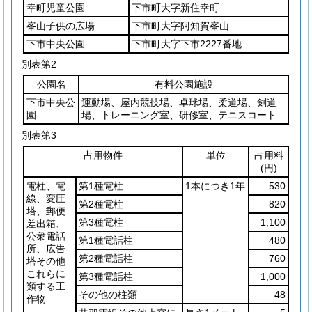
幸町児童公園
下市町大字新住幸町
峯山子供の広場
下市町大字阿知賀峯山
下市中央公園
下市町大字下市2227番地
別表第2
公園名
有料公園施設
下市中央公
運動場、屋内競技場、卓球場、柔道場、剣道
園
場、トレーニング室、研修室、テニスコート
別表第3
占用物件
単位
占用料
(円)
電柱、電
第1種電柱
1本につき1年
530
線、変圧
第2種電柱
820
塔、郵便
第3種電柱
1,100
差出箱、
公衆電話
第1種電話柱
480
所、広告
第2種電話柱
760
塔その他
これらに
第3種電話柱
1,000
類する工
その他の柱類
48
作物