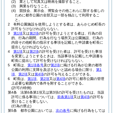
(2)
業として写真又は映画を撮影すること。
(3)
興業を行なうこと。
(4)
競技会、展示会、博覧会その他これらに類する催しの
ために都市公園の全部又は一部を独占して利用するこ
と。
2
有料公園施設を使用しようとする者は、あらかじめ町長の
許可をうけなければならない。
3
第1項
又は
第2項
の許可を受けようとする者は、行為の目
的、行為の期間、行為を行なう場所又は公園施設、行為の
内容その他町長の指示する事項を記載した申請書を町長に
提出しなければならない。
4
第1項
又は
第2項
の許可を受けた者は、許可を受けた事項
を変更しようとするときは、当該事項を記載した申請書を
町長に提出して許可を受けなければならない。
5
町長は、
第1項各号
及び
第2項
に掲げる行為が公衆の都市
公園の利用に支障を及ぼさないと認める場合に限り、
第1
項
、
第2項
又は
第4項
の許可を与えることができる。
6
町長は、
第1項
、
第2項
又は
第4項
の許可に都市公園の管理
上必要な範囲内で条件を附することができる。
(許可の特例)
第4条
法第6条第1項又は第3項の許可を受けたものは、当該
許可に係る事項については、
前条第1項
又は
第4項
の許可を
受けることを要しない。
(行為の禁止)
第5条
都市公園においては、
次の各号
に掲げる行為をしては