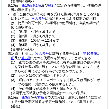
(使用料の徴収)
第13条
第10条第1項
及び
第2項
に定める使用料は、使用の許
可の際徴収する。
2
都市公園の占用等の許可を受けた期間が3月をこえる場合
においては、
次の各号
に掲げる区分により初期の使用料
は、使用の許可の際、次期以降の使用料は、当該各期の始
めに徴収する。
(1)
第1期 4月から6月まで
(2)
第2期 7月から9月まで
(3)
第3期 10月から12月まで
(4)
第4期 1月から3月まで
(使用料の減免)
第14条
町長は、
次の各号
に該当する場合には、
第10条第1
項
及び
第2項
に定める使用料を減免することができる。
(1)
都市公園の占用等の許可又は有料公園施設の使用許可
を受けた者の責に帰すことのできない理由によつて、そ
れらの許可にかかる行為ができなかつたとき。
(2)
公用又は公共の用に供するとき。
(3)
町内のアマチユアスポーツをする個人又は団体がスポ
ーツの振興、奨励のため使用するとき。
(4)
その他町長が減免を適当と認めたとき。
(公園予定区域及び予定公園施設についての準用)
第15条
第3条
から
前条
までの規定は、法第33条第4項に規定
する公園予定区域又は予定公園施設について準用する。
(委任)