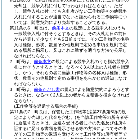
第11条の5
法第27条第6項の規定による保管した工作物等の
売却は、競争入札に付して行わなければならない。
ただ
し、競争入札に付しても入札者がない工作物等その他競争
入札に付することが適当でないと認められる工作物等につ
いては、随意契約により売却することができる。
第11条の6
町長は、
前条本文
の規定による競争入札のうち
一般競争入札に付そうとするときは、その入札期日の前日
から起算して少なくとも5日前までに、その工作物等の名称
又は種類、形状、数量その他規則で定める事項を規則で定
める場所に掲示し、又はこれに準ずる適当な方法で公示し
なければならない。
2
町長は、
前条本文
の規定による競争入札のうち指名競争入
札に付そうとするときは、なるべく3人以上の入札者を指定
し、かつ、それらの者に当該工作物等の名称又は種類、形
状、数量その他規則で定める事項をあらかじめ通知しなけ
ればならない。
3
町長は、
前条ただし書
の規定による随意契約によろうとす
るときは、なるべく2人以上の者から見積書を徴さなければ
ならない。
(工作物等を返還する場合の手続)
第11条の7
町長は、保管した工作物等
(法第27条第6項の規
定により売却した代金を含む。)
を当該工作物等の所有者等
に返還するときは、返還を受ける者にその氏名及び住所を
証するに足りる書類を提示させる等の方法によつてその者
がその工作物等の返還を受けるべき工作物等の所有者等で