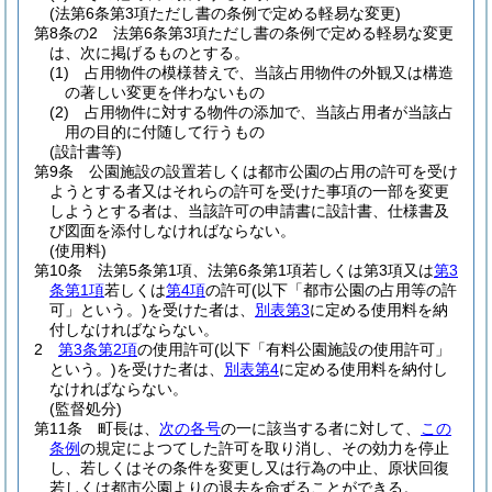
(法第6条第3項ただし書の条例で定める軽易な変更)
第8条の2
法第6条第3項ただし書の条例で定める軽易な変更
は、次に掲げるものとする。
(1)
占用物件の模様替えで、当該占用物件の外観又は構造
の著しい変更を伴わないもの
(2)
占用物件に対する物件の添加で、当該占用者が当該占
用の目的に付随して行うもの
(設計書等)
第9条
公園施設の設置若しくは都市公園の占用の許可を受け
ようとする者又はそれらの許可を受けた事項の一部を変更
しようとする者は、当該許可の申請書に設計書、仕様書及
び図面を添付しなければならない。
(使用料)
第10条
法第5条第1項、法第6条第1項若しくは第3項又は
第3
条第1項
若しくは
第4項
の許可
(以下「都市公園の占用等の許
可」という。)
を受けた者は、
別表第3
に定める使用料を納
付しなければならない。
2
第3条第2項
の使用許可
(以下「有料公園施設の使用許可」
という。)
を受けた者は、
別表第4
に定める使用料を納付し
なければならない。
(監督処分)
第11条
町長は、
次の各号
の一に該当する者に対して、
この
条例
の規定によつてした許可を取り消し、その効力を停止
し、若しくはその条件を変更し又は行為の中止、原状回復
若しくは都市公園よりの退去を命ずることができる。