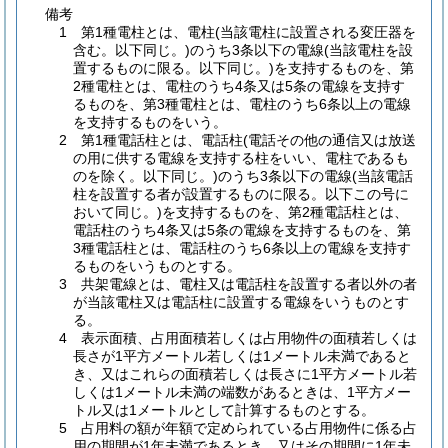
備考
1 第1種電柱とは、電柱(当該電柱に設置される変圧器を
含む。以下同じ。)のうち3条以下の電線(当該電柱を設
置するものに限る。以下同じ。)を支持するものを、第
2種電柱とは、電柱のうち4条又は5条の電線を支持す
るものを、第3種電柱とは、電柱のうち6条以上の電線
を支持するものをいう。
2 第1種電話柱とは、電話柱(電話その他の通信又は放送
の用に供する電線を支持する柱をいい、電柱であるも
のを除く。以下同じ。)のうち3条以下の電線(当該電話
柱を設置する者が設置するものに限る。以下この号に
おいて同じ。)を支持するものを、第2種電話柱とは、
電話柱のうち4条又は5条の電線を支持するものを、第
3種電話柱とは、電話柱のうち6条以上の電線を支持す
るものをいうものとする。
3 共架電線とは、電柱又は電話柱を設置する者以外の者
が当該電柱又は電話柱に設置する電線をいうものとす
る。
4 表示面積、占用面積若しくは占用物件の面積若しくは
長さが1平方メートル若しくは1メートル未満であると
き、又はこれらの面積若しくは長さに1平方メートル若
しくは1メートル未満の端数があるときは、1平方メー
トル又は1メートルとして計算するものとする。
5 占用料の額が年額で定められている占用物件に係る占
用の期間が1年未満であるとき、又はその期間に1年未