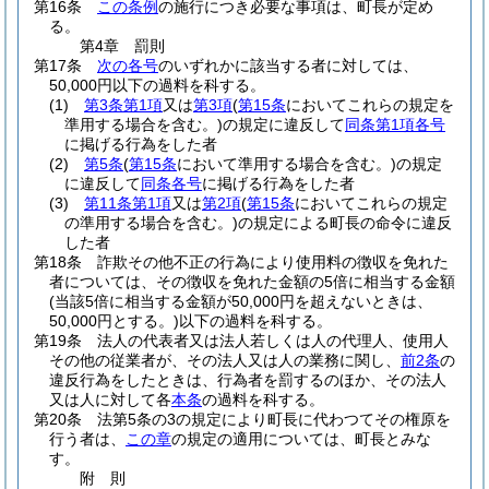
第16条
この条例
の施行につき必要な事項は、町長が定め
る。
第4章
罰則
第17条
次の各号
のいずれかに該当する者に対しては、
50,000円以下の過料を科する。
(1)
第3条第1項
又は
第3項
(
第15条
においてこれらの規定を
準用する場合を含む。)
の規定に違反して
同条第1項各号
に掲げる行為をした者
(2)
第5条
(
第15条
において準用する場合を含む。)
の規定
に違反して
同条各号
に掲げる行為をした者
(3)
第11条第1項
又は
第2項
(
第15条
においてこれらの規定
の準用する場合を含む。)
の規定による町長の命令に違反
した者
第18条
詐欺その他不正の行為により使用料の徴収を免れた
者については、その徴収を免れた金額の5倍に相当する金額
(当該5倍に相当する金額が50,000円を超えないときは、
50,000円とする。)
以下の過料を科する。
第19条
法人の代表者又は法人若しくは人の代理人、使用人
その他の従業者が、その法人又は人の業務に関し、
前2条
の
違反行為をしたときは、行為者を罰するのほか、その法人
又は人に対して各
本条
の過料を科する。
第20条
法第5条の3の規定により町長に代わつてその権原を
行う者は、
この章
の規定の適用については、町長とみな
す。
附
則