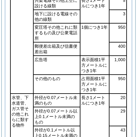
共架電線その他上空に
長さ1メート
5
設ける線類
ルにつき1年
地下に設ける電線その
3
他の線類
変圧塔その他これに類
1個につき1年
950
するもの及び公衆電話
所
郵便差出箱及び信書便
400
差出箱
広告塔
表示面積1平
1,000
方メートルに
つき1年
その他のもの
占用面積1平
950
方メートルに
つき1年
水管、下
外径が0.07メートル未
長さ1メート
20
水道管、
満のもの
ルにつき1年
ガス管そ
外径が0.07メートル以
29
の他これ
上0.1メートル未満の
らに類す
もの
る物件
外径が0.1メートル以
43
上0.15メートル未満の