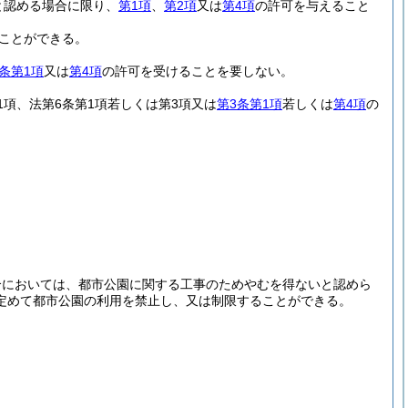
と認める場合に限り、
第1項
、
第2項
又は
第4項
の許可を与えること
ことができる。
条第1項
又は
第4項
の許可を受けることを要しない。
1項、法第6条第1項若しくは第3項又は
第3条第1項
若しくは
第4項
の
合においては、都市公園に関する工事のためやむを得ないと認めら
定めて都市公園の利用を禁止し、又は制限することができる。