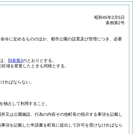
昭和45年2月5日
条例第2号
く命令に定めるもののほか、都市公園の設置及び管理につき、必要
は、
別表第2
のとおりとする。
の区域を変更したときも同様とする。
なければならない。
を独占して利用すること。
。
場所又は公園施設、行為の内容その他町長の指示する事項を記載し
該事項を記載した申請書を町長に提出して許可を受けなければなら