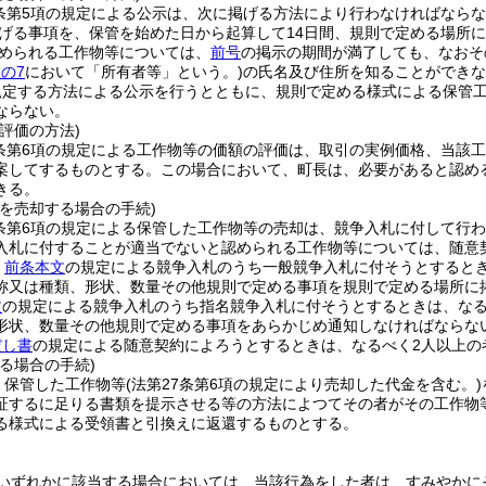
7条第5項の規定による公示は、次に掲げる方法により行わなければなら
げる事項を、保管を始めた日から起算して14日間、規則で定める場所
められる工作物等については、
前号
の掲示の期間が満了しても、なおそ
条の7
において「所有者等」という。)
の氏名及び住所を知ることができな
規定する方法による公示を行うとともに、規則で定める様式による保管
ならない。
評価の方法)
7条第6項の規定による工作物等の価額の評価は、取引の実例価格、当該
案してするものとする。
この場合において、町長は、必要があると認め
きる。
を売却する場合の手続)
7条第6項の規定による保管した工作物等の売却は、競争入札に付して行
入札に付することが適当でないと認められる工作物等については、随意
、
前条本文
の規定による競争入札のうち一般競争入札に付そうとすると
称又は種類、形状、数量その他規則で定める事項を規則で定める場所に
文
の規定による競争入札のうち指名競争入札に付そうとするときは、なる
形状、数量その他規則で定める事項をあらかじめ通知しなければならな
だし書
の規定による随意契約によろうとするときは、なるべく2人以上の
る場合の手続)
、保管した工作物等
(法第27条第6項の規定により売却した代金を含む。)
証するに足りる書類を提示させる等の方法によつてその者がその工作物
る様式による受領書と引換えに返還するものとする。
いずれかに該当する場合においては、当該行為をした者は、すみやかに