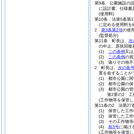
第9条
公園施設の
に設計書、仕様書
(使用料)
第10条
法第5条第
に定める使用料を
2
第3条第2項
の使
(監督処分)
第11条
町長は、
次
の中止、原状回復
(1)
この条例
又は
(2)
この条例
の規
(3)
偽りその他不
2
町長は、
次の各
置を命ずることが
(1)
都市公園に関
(2)
都市公園の保
(3)
都市公園の管
第2章の2
工
(工作物等を保管し
第11条の2
法第2
(1)
保管した工作
(2)
保管した工作
(3)
その工作物等
(4)
前3号
に掲げ
(工作物等を保管し