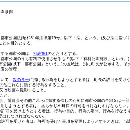
公園条例
、都市公園法
(昭和31年法律第79号。以下「法」という。)
及び法に基づ
ことを目的とする。
置する都市公園は、
別表第1
のとおりとする。
る都市公園のうち有料で使用させるもの
(以下「有料公園施設」という。)
市公園
(以下「都市公園」という。)
の区域は、別に町長が公示する。
そ
公園の管理
おいて、
次の各号
に掲げる行為をしようとする者は、町長の許可を受け
の他これらに類する行為をすること。
又は映画を撮影すること。
こと。
会、博覧会その他これらに類する催しのために都市公園の全部又は一部
使用しようとする者は、あらかじめ町長の許可をうけなければならない
の許可を受けようとする者は、行為の目的、行為の期間、行為を行なう
提出しなければならない。
の許可を受けた者は、許可を受けた事項を変更しようとするときは、当