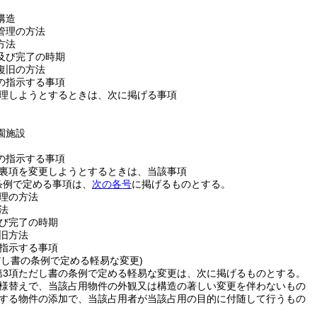
構造
管理の方法
方法
及び完了の時期
復旧の方法
の指示する事項
理しようとするときは、次に掲げる事項
園施設
の指示する事項
裏項を変更しようとするときは、当該事項
条例で定める事項は、
次の各号
に掲げるものとする。
理の方法
法
び完了の時期
旧方法
指示する事項
だし書の条例で定める軽易な変更)
第3項ただし書の条例で定める軽易な変更は、次に掲げるものとする。
様替えで、当該占用物件の外観又は構造の著しい変更を伴わないもの
する物件の添加で、当該占用者が当該占用の目的に付随して行うもの