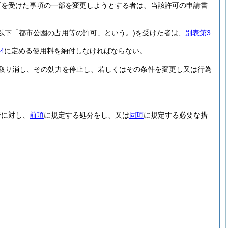
可を受けた事項の一部を変更しようとする者は、当該許可の申請書
(以下「都市公園の占用等の許可」という。)
を受けた者は、
別表第3
4
に定める使用料を納付しなければならない。
取り消し、その効力を停止し、若しくはその条件を変更し又は行為
者に対し、
前項
に規定する処分をし、又は
同項
に規定する必要な措