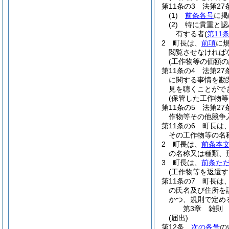
第11条の3
法第2
(1)
前条各号
に掲
(2)
特に貴重と認
有する者
(
第11
2
町長は、
前項
に
閲覧させなければ
(工作物等の価額の
第11条の4
法第2
に関する事情を勘
見を聴くことがで
(保管した工作物等
第11条の5
法第2
作物等その他競争
第11条の6
町長は
その工作物等の名
2
町長は、
前条本
の名称又は種類、
3
町長は、
前条た
(工作物等を返還す
第11条の7
町長は
の氏名及び住所を
かつ、規則で定め
第3章
雑則
(届出)
第12条
次の各号
の