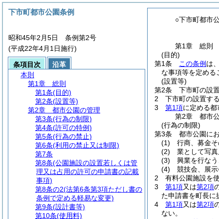
下市町都市公園条例
○下市町都市
昭和45年2月5日 条例第2号
第1章
総則
(平成22年4月1日施行)
(目的)
第1条
この条例
は
条項目次
沿革
な事項等を定める
本則
(設置等)
第1章
総則
第2条
下市町の設
第1条
(目的)
2
下市町の設置す
第2条
(設置等)
3
第1項
に定める都
第2章
都市公園の管理
第2章
都市
第3条
(行為の制限)
(行為の制限)
第4条
(許可の特例)
第3条
都市公園に
第5条
(行為の禁止)
(1)
行商、募金そ
第6条
(利用の禁止又は制限)
(2)
業として写真
第7条
(3)
興業を行なう
第8条
(公園施設の設置若しくは管
(4)
競技会、展示
理又は占用の許可の申請書の記載
2
有料公園施設を
事項)
3
第1項
又は
第2項
第8条の2
(法第6条第3項ただし書の
た申請書を町長に
条例で定める軽易な変更)
4
第1項
又は
第2項
第9条
(設計書等)
ない。
第10条
(使用料)