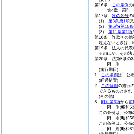
第16条
この条例
の
第4章
罰則
第17条
次の各号
の
(1)
第3条第1項
又
(2)
第5条
(
第15条
(3)
第11条第1項
第18条
詐欺その他
超えないときは、50
第19条
法人の代表
るのほか、その法
第20条
法第5条の
附
則
(施行期日)
1
この条例
は、公
(経過措置)
2
この条例
の施行
できるものとされ
(その他)
3
附則第3項
から
前
附
則
(昭和5
この条例は、公布
附
則
(昭和5
この条例は、公布
附
則
(昭和6