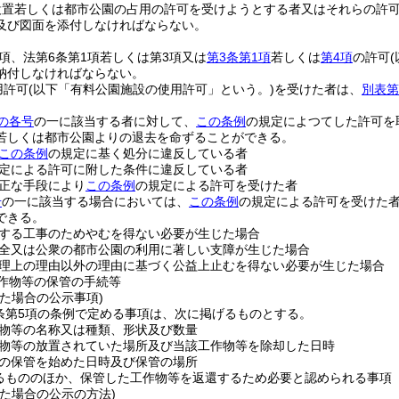
設置若しくは都市公園の占用の許可を受けようとする者又はそれらの許
及び図面を添付しなければならない。
1項、法第6条第1項若しくは第3項又は
第3条第1項
若しくは
第4項
の許可
納付しなければならない。
用許可
(以下「有料公園施設の使用許可」という。)
を受けた者は、
別表第
の各号
の一に該当する者に対して、
この条例
の規定によつてした許可を
若しくは都市公園よりの退去を命ずることができる。
この条例
の規定に基く処分に違反している者
定による許可に附した条件に違反している者
正な手段により
この条例
の規定による許可を受けた者
号
の一に該当する場合においては、
この条例
の規定による許可を受けた
できる。
する工事のためやむを得ない必要が生じた場合
全又は公衆の都市公園の利用に著しい支障が生じた場合
理上の理由以外の理由に基づく公益上止むを得ない必要が生じた場合
作物等の保管の手続等
た場合の公示事項)
7条第5項の条例で定める事項は、次に掲げるものとする。
物等の名称又は種類、形状及び数量
物等の放置されていた場所及び当該工作物等を除却した日時
の保管を始めた日時及び保管の場所
るもののほか、保管した工作物等を返還するため必要と認められる事項
た場合の公示の方法)