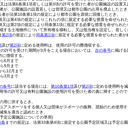
項又は法第6条第1項若しくは第3項の許可を受けた者が公園施設の設置
者が、公園施設の設置若しくは管理又は都市公園の占用を廃止したとき
る者が法第10条第1項の規定により都市公園を原状に回復したとき。
2項又は第4項の規定によりこれらの項に規定する必要な措置を命ぜられ
1項又は第2項の規定により同条第1項に規定する必要な措置を命ぜられ
成する土地物件について所有権を移転し、又は抵当権を設定し、若しく
は
第2項
の規定により
同条第1項
に規定する必要な措置を命ぜられた者が
項
及び
第2項
に定める使用料は、使用の許可の際徴収する。
等の許可を受けた期間が3月をこえる場合においては、
次の各号
に掲げる
めに徴収する。
から6月まで
から9月まで
から12月まで
から3月まで
の各号
に該当する場合には、
第10条第1項
及び
第2項
に定める使用料を減
用等の許可又は有料公園施設の使用許可を受けた者の責に帰すことので
の用に供するとき。
ユアスポーツをする個人又は団体がスポーツの振興、奨励のため使用す
減免を適当と認めたとき。
び予定公園施設についての準用)
前条
までの規定は、法第33条第4項に規定する公園予定区域又は予定公