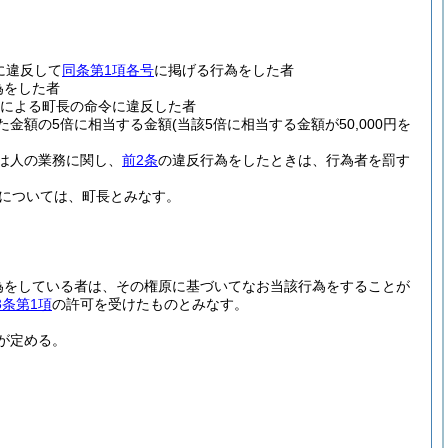
に違反して
同条第1項各号
に掲げる行為をした者
為をした者
による町長の命令に違反した者
た金額の5倍に相当する金額
(当該5倍に相当する金額が50,000円を
は人の業務に関し、
前2条
の違反行為をしたときは、行為者を罰す
については、町長とみなす。
為をしている者は、その権原に基づいてなお当該行為をすることが
3条第1項
の許可を受けたものとみなす。
が定める。