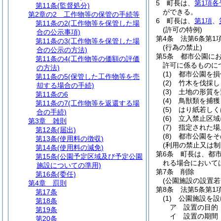
5
町長は、
第1項各
第11条
(監督処分)
ができる。
第2章の2
工作物等の保管の手続等
6
町長は、
第1項
、
第11条の2
(工作物等を保管した場
(許可の特例)
合の公示事項)
第4条
法第6条第1
第11条の3
(工作物等を保管した場
(行為の禁止)
合の公示の方法)
第5条
都市公園に
第11条の4
(工作物等の価額の評価
許可に係るものに
の方法)
(1)
都市公園を損
第11条の5
(保管した工作物等を売
(2)
竹木を伐採し
却する場合の手続)
(3)
土地の形質を
第11条の6
(4)
鳥獣類を捕獲
第11条の7
(工作物等を返還する場
(5)
はり紙若しく
合の手続)
(6)
立入禁止区域
第3章
雑則
(7)
指定された場
第12条
(届出)
(8)
都市公園をそ
第13条
(使用料の徴収)
(利用の禁止又は制
第14条
(使用料の減免)
第6条
町長は、都
第15条
(公園予定区域及び予定公園
れる場合において
施設についての準用)
第7条
削除
第16条
(委任)
(公園施設の設置
第4章
罰則
第8条
法第5条第1
第17条
(1)
公園施設を設
第18条
ア
設置の目的
第19条
イ
設置の期間
第20条