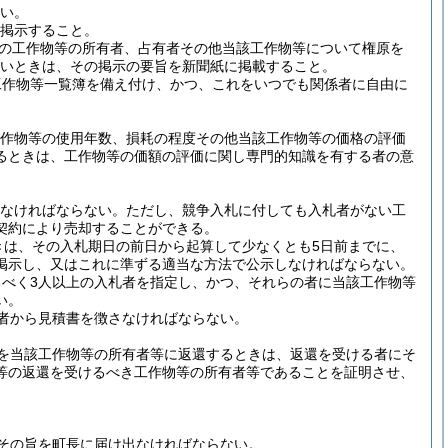
ない。
に掲示すること。
の工作物等の所有者、占有者その他当該工作物等について権原を
いときは、その掲示の要旨を新聞紙に掲載すること。
工作物等一覧簿を備え付け、かつ、これをいつでも関係者に自由に
工作物等の使用年数、損耗の程度その他当該工作物等の価格の評価
るときは、工作物等の価額の評価に関し専門的知識を有する者の意
わなければならない。
ただし、競争入札に付しても入札者がない工
契約により売却することができる。
きは、その入札期日の前日から起算して少なくとも5日前までに、
掲示し、又はこれに準ずる適当な方法で公示しなければならない。
べく3人以上の入札者を指定し、かつ、それらの者に当該工作物等
い。
者から見積書を徴さなければならない。
を当該工作物等の所有者等に返還するときは、返還を受ける者にそ
等の返還を受けるべき工作物等の所有者等であることを証明させ、
その旨を町長に届け出なければならない。