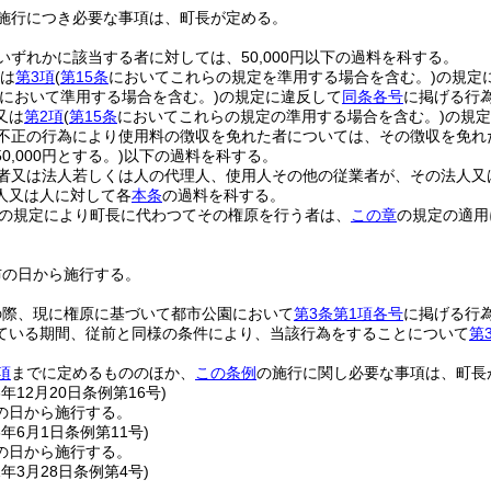
施行につき必要な事項は、町長が定める。
いずれかに該当する者に対しては、50,000円以下の過料を科する。
は
第3項
(
第15条
においてこれらの規定を準用する場合を含む。)
の規定
において準用する場合を含む。)
の規定に違反して
同条各号
に掲げる行
又は
第2項
(
第15条
においてこれらの規定の準用する場合を含む。)
の規定
不正の行為により使用料の徴収を免れた者については、その徴収を免れ
,000円とする。)
以下の過料を科する。
者又は法人若しくは人の代理人、使用人その他の従業者が、その法人又
人又は人に対して各
本条
の過料を科する。
3の規定により町長に代わつてその権原を行う者は、
この章
の規定の適用
布の日から施行する。
の際、現に権原に基づいて都市公園において
第3条第1項各号
に掲げる行
ている期間、従前と同様の条件により、当該行為をすることについて
第
項
までに定めるもののほか、
この条例
の施行に関し必要な事項は、町長
3年12月20日
条例第16号)
の日から施行する。
6年6月1日
条例第11号)
の日から施行する。
1年3月28日
条例第4号)