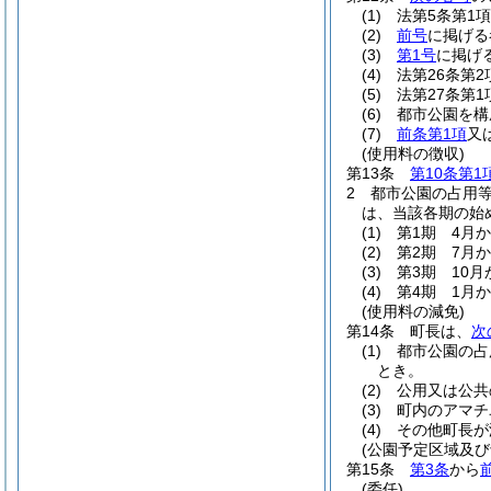
(1)
法第5条第1
(2)
前号
に掲げる
(3)
第1号
に掲げ
(4)
法第26条第
(5)
法第27条第
(6)
都市公園を構
(7)
前条第1項
又
(使用料の徴収)
第13条
第10条第1
2
都市公園の占用
は、当該各期の始
(1)
第1期 4月
(2)
第2期 7月
(3)
第3期 10月
(4)
第4期 1月
(使用料の減免)
第14条
町長は、
次
(1)
都市公園の占
とき。
(2)
公用又は公共
(3)
町内のアマチ
(4)
その他町長が
(公園予定区域及
第15条
第3条
から
(委任)