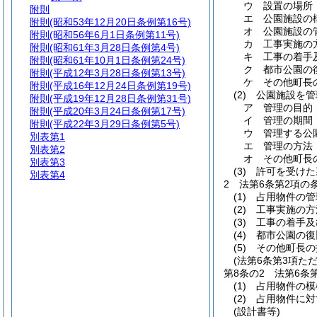
ウ
設置の場所
附則
エ
公園施設の
附則
(昭和53年12月20日条例第16号)
オ
公園施設の
附則
(昭和56年6月1日条例第11号)
カ
工事実施の
附則
(昭和61年3月28日条例第4号)
キ
工事の着手
附則
(昭和61年10月1日条例第24号)
ク
都市公園の
附則
(平成12年3月28日条例第13号)
ケ
その他町長
附則
(平成16年12月24日条例第19号)
(2)
公園施設を管
附則
(平成19年12月28日条例第31号)
ア
管理の目的
附則
(平成20年3月24日条例第17号)
イ
管理の期間
附則
(平成22年3月29日条例第5号)
ウ
管理する公
別表第1
エ
管理の方法
別表第2
オ
その他町長
別表第3
(3)
許可を受けた
別表第4
2
法第6条第2項の
(1)
占用物件の管
(2)
工事実施の方
(3)
工事の着手及
(4)
都市公園の復
(5)
その他町長の
(法第6条第3項た
第8条の2
法第6条
(1)
占用物件の模
(2)
占用物件に対
(設計書等)