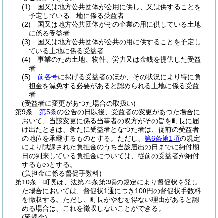
(1)
国又は地方公共団体が公用に供し、又は供することを
予定している土地に係る受益者
(2)
国又は地方公共団体がその企業の用に供している土地
に係る受益者
(3)
国又は地方公共団体が公共の用に供することを予定し
ている土地に係る受益者
(4)
事業のため土地、物件、労力又は金銭を提供した受益
者
(5)
前各号
に掲げる受益者のほか、その状況により特に負
担金を減免する必要があると認められる土地に係る受益
者
(受益者に変更があつた場合の取扱い)
第9条
第5条
の公告の日以後、受益者の変更があつた場合に
おいて、当該変更に係る当事者の双方がその旨を町長に届
け出たときは、新たに受益者となつた者は、従前の受益者
の地位を承継するものとする。
ただし、
第6条第1項
の規定
により賦課された負担金のうち当該届出の日までに納付期
日の到来している負担金については、従前の受益者が納付
するものとする。
(負担金に係る督促手数料)
第10条
町長は、法第75条第3項の規定により督促状を発し
た場合においては、督促状1通につき100円の督促状手数料
を徴収する。
ただし、町長がやむを得ない理由があると認
める場合は、これを徴収しないことができる。
(延滞金)