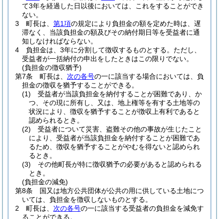
て3年を経過した日以後においては、これをすることができ
ない。
3
町長は、
第1項
の規定により負担金の額を定めた時は、遅
滞なく、当該負担金の額及びその納付期日等を受益者に通
知しなければならない。
4
負担金は、3年に分割して徴収するものとする。
ただし、
受益者が一括納付の申出をしたときはこの限りでない。
(負担金の徴収猶予)
第7条
町長は、
次の各号
の一に該当する場合においては、負
担金の徴収を猶予することができる。
(1)
受益者が当該負担金を納付することが困難であり、か
つ、その現に所有し、又は、地上権等を有する土地等の
状況により、徴収を猶予することが徴収上有利であると
認められるとき。
(2)
受益者について災害、盗難その他の事故が生じたこと
により、受益者が当該負担金を納付することが困難であ
るため、徴収を猶予することがやむを得ないと認められ
るとき。
(3)
その他町長が特に徴収猶予の必要があると認められる
とき。
(負担金の減免)
第8条
国又は地方公共団体が公共の用に供している土地につ
いては、負担金を徴収しないものとする。
2
町長は、
次の各号
の一に該当する受益者の負担金を減免す
ることができる。