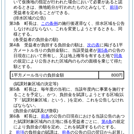
いて仮換地の指定が行われた場合において必要があると認
めるときは、換地処分が行われたものとみなして、
前項
の
受益者を定めることができる。
(排水区域の公告)
第3条
町長は、
この条例
の施行後遅滞なく、排水区域を公告
しなければならない。
これを変更しようとするときも、同
様とする。
(各受益者の負担金の額)
第4条
受益者が負担する負担金の額は、
次の表
に掲げる1平
方メートル当りの負担金額に、当該受益者が
第5条
の公告の
日現在において所有し、又は地上権等を有する土地で
同条
の規定により公告された区域内のものの面積を乗じて得た
額とする。
1平方メール当りの負担金額
800円
(賦課対象区域の決定等)
第5条
町長は、毎年度の当初に、当該年度内に事業を施行す
ることを予定し、かつ、負担金を賦課しようとする区域
(以
下「賦課対象区域」という。)
を定め、これを公告しなけれ
ばならない。
(負担金の賦課及び徴収)
第6条
町長は、
前条
の公告の日現在における当該公告のあつ
た賦課対象区域内の土地に係る受益者ごとに、
第4条
の規定
により負担金の額を定め、これを賦課するものとする。
2
前項
の負担金の賦課は、
前条
の公告の日の翌日から起算し