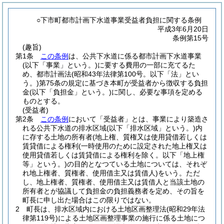
○下市町都市計画下水道事業受益者負担に関する条例
平成3年6月20日
条例第15号
(趣旨)
第1条
この条例
は、公共下水道に係る都市計画下水道事業
(以下「事業」という。)
に要する費用の一部に充てるた
め、都市計画法
(昭和43年法律第100号。以下「法」とい
う。)
第75条の規定に基づき本町が受益者から徴収する負担
金
(以下「負担金」という。)
に関し、必要な事項を定める
ものとする。
(受益者)
第2条
この条例
において「受益者」とは、事業により築造さ
れる公共下水道の排水区域
(以下「排水区域」という。)
内
に存する土地の所有者
(地上権、質権又は使用貸借若しくは
賃貸借による権利
(一時使用のために設定された地上権又は
使用貸借若しくは賃貸借による権利を除く。以下「地上権
等」という。)
の目的となつている土地については、それぞ
れ地上権者、質権者、使用借主又は賃借人)
をいう。
ただ
し、地上権者、質権者、使用借主又は賃借人と当該土地の
所有者とが協議して負担金の負担義務者を定め、その旨を
町長に申し出た場合はこの限りではない。
2
町長は、排水区域内における土地区画整理法
(昭和29年法
律第119号)
による土地区画整理事業の施行に係る土地につ