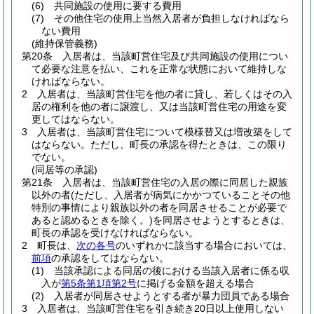
(6)
共同施設の使用に要する費用
(7)
その他住宅の使用上当然入居者が負担しなければなら
ない費用
(維持保管義務)
第20条
入居者は、当該町営住宅及び共同施設の使用につい
て必要な注意を払い、これを正常な状態において維持しな
ければならない。
2
入居者は、当該町営住宅を他の者に貸し、若しくはその入
居の権利を他の者に譲渡し、又は当該町営住宅の用途を変
更してはならない。
3
入居者は、当該町営住宅について模様替又は増改築をして
はならない。
ただし、町長の承認を得たときは、この限り
でない。
(同居等の承認)
第21条
入居者は、当該町営住宅の入居の際に同居した親族
以外の者
(ただし、入居者が病気にかかつていることその他
特別の事情により親族以外の者を同居させることが必要で
あると認めるときを除く。)
を同居させようとするときは、
町長の承認を受けなければならない。
2
町長は、
次の各号
のいずれかに該当する場合においては、
前項
の承認をしてはならない。
(1)
当該承認による同居の後における当該入居者に係る収
入が
第5条第1項第2号
に掲げる金額を超える場合
(2)
入居者が同居させようとする者が暴力団員である場合
3
入居者は、当該町営住宅を引き続き20日以上使用しない