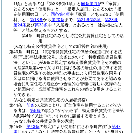
1項」とあるのは「第33条第1項」と
同条第2項
中「家賃」
とあるのは「使用料」と、「指定入居日」とあるのは「指
定使用開始日」と、
同条第4項
中「家賃」とあるのは「使用
料」と、
第18条
から
第20条
まで、
第21条第2項
、
第23条
、
第24条
及び
第33条
中「入居者」とあるのは「社会福祉法人
等」と読み替えるものとする。
第4章
町営住宅のみなし特定公共賃貸住宅としての活
用
(みなし特定公共賃貸住宅としての町営住宅の使用)
第43条
町長は、特定優良賃貸住宅の供給の促進に関する法
律
(平成5年法律第52号。次条において「特定優良賃貸住宅
法」という。)
第6条に規定する特定優良賃貸住宅その他の
同法第3条第4号イ又はロに掲げる者の居住の用に供する賃
貸住宅の不足その他の特別の事由により町営住宅を同号イ
又はロに掲げる者に使用させることが必要であると認める
場合に町営住宅の適正かつ合理的な管理に著しい支障のな
い範囲内で、当該町営住宅をこれらの者に使用させること
ができる。
(みなし特定公共賃貸住宅の入居者資格)
第44条
前条
の規定により、町営住宅を使用することができ
る者は、
第5条
の規定にかかわらず、特定優良賃貸住宅法第
3条第4号イ又はロのいずれかに該当する者とする。
(みなし特定公共賃貸住宅の家賃)
第45条
第43条
の規定により使用に供される町営住宅
(
第47
条
において「みなし特定公共賃貸住宅」という。)
の毎月の