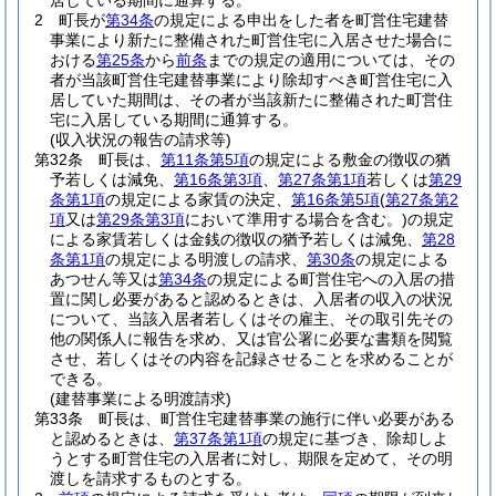
居している期間に通算する。
2
町長が
第34条
の規定による申出をした者を町営住宅建替
事業により新たに整備された町営住宅に入居させた場合に
おける
第25条
から
前条
までの規定の適用については、その
者が当該町営住宅建替事業により除却すべき町営住宅に入
居していた期間は、その者が当該新たに整備された町営住
宅に入居している期間に通算する。
(収入状況の報告の請求等)
第32条
町長は、
第11条第5項
の規定による敷金の徴収の猶
予若しくは減免、
第16条第3項
、
第27条第1項
若しくは
第29
条第1項
の規定による家賃の決定、
第16条第5項
(
第27条第2
項
又は
第29条第3項
において準用する場合を含む。)
の規定
による家賃若しくは金銭の徴収の猶予若しくは減免、
第28
条第1項
の規定による明渡しの請求、
第30条
の規定による
あつせん等又は
第34条
の規定による町営住宅への入居の措
置に関し必要があると認めるときは、入居者の収入の状況
について、当該入居者若しくはその雇主、その取引先その
他の関係人に報告を求め、又は官公署に必要な書類を閲覧
させ、若しくはその内容を記録させることを求めることが
できる。
(建替事業による明渡請求)
第33条
町長は、町営住宅建替事業の施行に伴い必要がある
と認めるときは、
第37条第1項
の規定に基づき、除却しよ
うとする町営住宅の入居者に対し、期限を定めて、その明
渡しを請求するものとする。