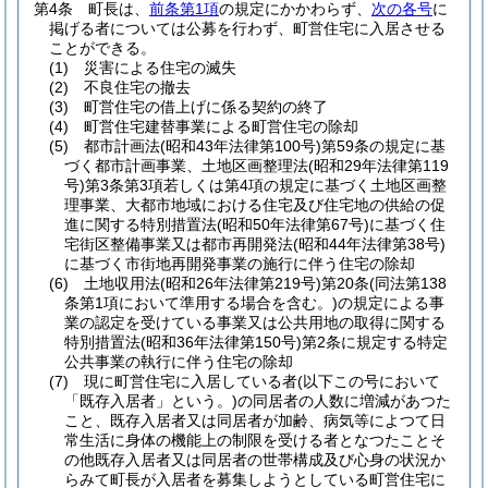
第4条
町長は、
前条第1項
の規定にかかわらず、
次の各号
に
掲げる者については公募を行わず、町営住宅に入居させる
ことができる。
(1)
災害による住宅の滅失
(2)
不良住宅の撤去
(3)
町営住宅の借上げに係る契約の終了
(4)
町営住宅建替事業による町営住宅の除却
(5)
都市計画法
(昭和43年法律第100号)
第59条の規定に基
づく都市計画事業、土地区画整理法
(昭和29年法律第119
号)
第3条第3項若しくは第4項の規定に基づく土地区画整
理事業、大都市地域における住宅及び住宅地の供給の促
進に関する特別措置法
(昭和50年法律第67号)
に基づく住
宅街区整備事業又は都市再開発法
(昭和44年法律第38号)
に基づく市街地再開発事業の施行に伴う住宅の除却
(6)
土地収用法
(昭和26年法律第219号)
第20条
(同法第138
条第1項において準用する場合を含む。)
の規定による事
業の認定を受けている事業又は公共用地の取得に関する
特別措置法
(昭和36年法律第150号)
第2条に規定する特定
公共事業の執行に伴う住宅の除却
(7)
現に町営住宅に入居している者
(以下この号において
「既存入居者」という。)
の同居者の人数に増減があつた
こと、既存入居者又は同居者が加齢、病気等によつて日
常生活に身体の機能上の制限を受ける者となつたことそ
の他既存入居者又は同居者の世帯構成及び心身の状況か
らみて町長が入居者を募集しようとしている町営住宅に