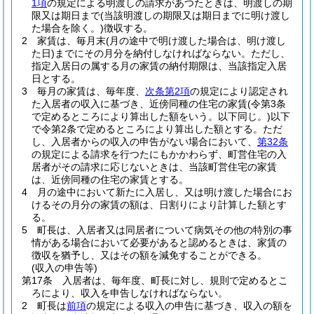
1項
の規定による明渡しの請求があつたときは、明渡しの期
限又は期日まで
(当該明渡しの期限又は期日までに明け渡し
た場合を除く。)
徴収する。
2
家賃は、毎月末
(月の途中で明け渡した場合は、明け渡し
た日)
までにその月分を納付しなければならない。
ただし、
指定入居日の属する月の家賃の納付期限は、当該指定入居
日とする。
3
毎月の家賃は、毎年度、
次条第2項
の規定により認定され
た入居者の収入に基づき、近傍同種の住宅の家賃
(令第3条
で定めるところにより算出した額をいう。以下同じ。)
以下
で令第2条で定めるところにより算出した額とする。
ただ
し、入居者からの収入の申告がない場合において、
第32条
の規定による請求を行つたにもかかわらず、町営住宅の入
居者がその請求に応じないときは、当該町営住宅の家賃
は、近傍同種の住宅の家賃とする。
4
月の途中において新たに入居し、又は明け渡した場合にお
けるその月分の家賃の額は、日割りにより計算した額とす
る。
5
町長は、入居者又は同居者について病気その他の特別の事
情がある場合において必要があると認めるときは、家賃の
徴収を猶予し、又はその額を減免することができる。
(収入の申告等)
第17条
入居者は、毎年度、町長に対し、規則で定めるとこ
ろにより、収入を申告しなければならない。
2
町長は
前項
の規定による収入の申告に基づき、収入の額を