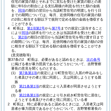
住宅の家賃の額とそれまでに支払を受けた家賃の額との差
額に年5分の割合による支払期後の利息を付けた額の金銭
を、
同項
の期日の翌日から当該町営住宅の明渡しを行う日
までの期間については、毎月、近傍同種の住宅の家賃の額
の2倍に相当する額以下で規則で定める額の金銭を徴収する
ことができる。
4
町長は、
第1項第2号
から
第7号
までの規定に該当すること
により
同項
の請求を行つたときは当該請求を受けた者に対
し、
第2項
の期日の翌日から当該町営住宅を明け渡す日まで
の期間については、毎月、近傍同種の住宅の家賃の額の2倍
に相当する額以下で定める額の金銭を徴収することができ
る。
(意見聴取等)
第37条の2
町長は、必要があると認めるときは、
次の各号
に掲げる者が暴力団員であるかどうかについて、吉野警察
署長の意見を聞くものとする。
(1)
第7条第1項
の規定により町営住宅に入居の申込みをし
た者及びその者と現に同居し、又は同居しようとする親
族
(2)
第21条第1項
の規定により入居者が同居させようとす
る者
(3)
第22条第1項
の規定により引き続き町営住宅に居住し
ようとする者及びその者と現に同居している者
2
町長は、特に必要があると認めるときには、入居者又は同
居者が暴力団員であるかどうかについて、吉野警察署長の