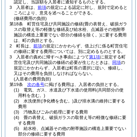
認定し、当該額を入居者に通知するものとする。
3
入居者は、
前項
の規定による認定に対し、規則で定めると
ころにより、意見を述べることができる。
(修繕費用の負担)
第18条
町営住宅及び共同施設の修繕
(畳の表替え、破損ガラ
スの取替え等の軽微な修繕及び給水栓、点滅器その他附帯
施設の構造上重要でない部分の修繕を除く。)
に要する費用
は、町の負担とする。
2
町長は、
前項
の規定にかかわらず、借上げに係る町営住宅
の修繕に要する費用については、別に定めるものとする。
3
入居者の責めに帰すべき事由によつて
第1項
に規定する町
営住宅及び共同施設の修繕の必要が生じたときは、
同項
の
規定にかかわらず、入居者は町長の選択に従い、修繕し、
又はその費用を負担しなければならない。
(入居者の費用負担)
第19条
次の各号
に掲げる費用は、入居者の負担とする。
(1)
電気、ガス、水道及び下水道の使用料
(共同部分の使
用料を含む。)
(2)
水洗便所
(浄化槽を含む。)
及び排水溝の維持に要する
費用
(3)
汚物及びごみの処理に要する費用
(4)
畳の表替え、破損ガラスの取替え等の軽微な修繕に要
する費用
(5)
給水栓、点滅器その他の附帯施設の構造上重要でない
部分の修繕に要する費用