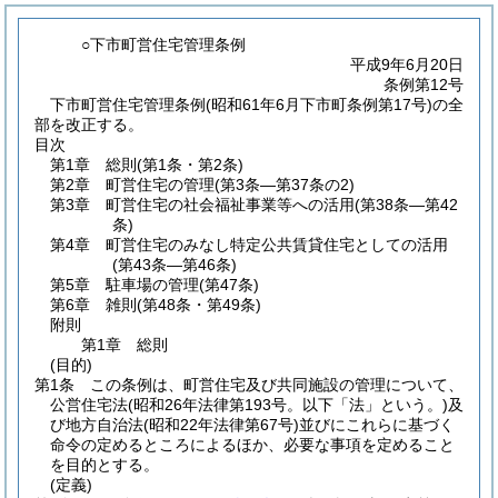
○下市町営住宅管理条例
平成9年6月20日
条例第12号
下市町営住宅管理条例(昭和61年6月下市町条例第17号)の全
部を改正する。
目次
第1章
総則
(第1条・第2条)
第2章
町営住宅の管理
(第3条―第37条の2)
第3章
町営住宅の社会福祉事業等への活用
(第38条―第42
条)
第4章
町営住宅のみなし特定公共賃貸住宅としての活用
(第43条―第46条)
第5章
駐車場の管理
(第47条)
第6章
雑則
(第48条・第49条)
附則
第1章
総則
(目的)
第1条
この条例は、町営住宅及び共同施設の管理について、
公営住宅法
(昭和26年法律第193号。以下「法」という。)
及
び地方自治法
(昭和22年法律第67号)
並びにこれらに基づく
命令の定めるところによるほか、必要な事項を定めること
を目的とする。
(定義)