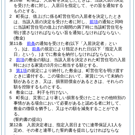
第10条
町長は、入居者を決定したときは、当該入居の決定
を受けた者に対し、入居日を指定して、その旨を通知する
ものとする。
2
町長は、借上げに係る町営住宅の入居者を決定したとき
は、当該入居の決定を受けた者に対し、
前項
の通知と同時
に当該町営住宅の借上げの期間の満了時に当該町営住宅を
明け渡さなければならない旨を通知しなければならない。
(敷金)
第11条
前条
の通知を受けた者
(以下「入居決定者」とい
う。)
は、
前条
の規定により指定された日
(以下「指定入居
日」という。)
までに敷金を納付しなければならない。
2
前項
の敷金の額は、当該入居を決定された町営住宅の入居
時における家賃の3月分に相当する額とする。
3
第1項
の規定により納付した敷金は、町営住宅を明け渡す
ときに還付する。
この場合において、家賃について未納の
額があるとき、又は、損害賠償金があるときは、それらの
額を控除するものとする。
4
敷金には、利子を付けない。
5
町長は、災害により著しい損害を受けたことその他特別の
事情がある場合において必要があると認める者に対して、
敷金の徴収を猶予し、又はその額を減免することができ
る。
(誓約書の提出)
第12条
入居決定者は、指定入居日までに連帯保証人1人を
定め、その者と連帯した誓約書を提出しなければならな