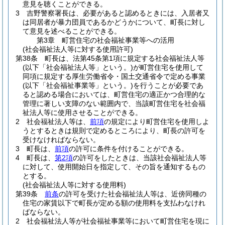
意見を聴くことができる。
3
吉野警察署長は、必要があると認めるときには、入居者又
は同居者が暴力団員であるかどうかについて、町長に対し
て意見を述べることができる。
第3章
町営住宅の社会福祉事業等への活用
(社会福祉法人等に対する使用許可)
第38条
町長は、法第45条第1項に規定する社会福祉法人等
(以下「社会福祉法人等」という。)
が町営住宅を使用して
同項に規定する厚生労働省令・国土交通省令で定める事業
(以下「社会福祉事業等」という。)
を行うことが必要であ
ると認める場合においては、町営住宅の適正かつ合理的な
管理に著しい支障のない範囲内で、当該町営住宅を社会福
祉法人等に使用させることができる。
2
社会福祉法人等は、
前項
の規定により町営住宅を使用しよ
うとするときは規則で定めるところにより、町長の許可を
受けなければならない。
3
町長は、
前項
の許可に条件を付けることができる。
4
町長は、
第2項
の許可をしたときは、当該社会福祉法人等
に対して、使用開始日を指定して、その旨を通知するもの
とする。
(社会福祉法人等に対する使用料)
第39条
前条
の許可を受けた社会福祉法人等は、近傍同種の
住宅の家賃以下で町長が定める額の使用料を支払わなけれ
ばならない。
2
社会福祉法人等が社会福祉事業等において町営住宅を現に