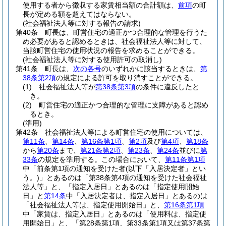
使用する者から徴収する家賃相当額の合計額は、
前項
の町
長が定める額を超えてはならない。
(社会福祉法人等に対する報告の請求)
第40条
町長は、町営住宅の適正かつ合理的な管理を行うた
め必要があると認めるときは、社会福祉法人等に対して、
当該町営住宅の使用状況の報告を求めることができる。
(社会福祉法人等に対する使用許可の取消し)
第41条
町長は、
次の各号
のいずれかに該当するときは、
第
38条第2項
の規定による許可を取り消すことができる。
(1)
社会福祉法人等が
第38条第3項
の条件に違反したと
き。
(2)
町営住宅の適正かつ合理的な管理に支障があると認め
るとき。
(準用)
第42条
社会福祉法人等による町営住宅の使用については、
第11条
、
第14条
、
第16条第1項
、
第2項
及び
第4項
、
第18条
から
第20条
まで、
第21条第2項
、
第23条
、
第24条
並びに
第
33条
の規定を準用する。
この場合において、
第11条第1項
中「前条第1項の通知を受けた者
(以下「入居決定者」とい
う。)
」とあるのは「第38条第4項の通知を受けた社会福祉
法人等」と、「指定入居日」とあるのは「指定使用開始
日」と
第14条
中「入居決定者は、指定入居日」とあるのは
「社会福祉法人等は、指定使用開始日」と、
第16条第1項
中「家賃は、指定入居日」とあるのは「使用料は、指定使
用開始日」と、「第28条第1項、第33条第1項又は第37条第