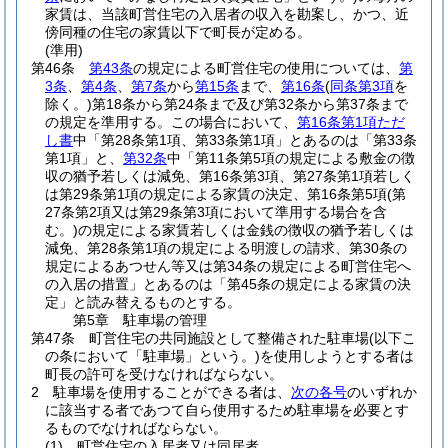
家賃は、当該町営住宅の入居者の収入を勘案し、かつ、近
傍同種の住宅の家賃以下で町長が定める。
(準用)
第46条
第43条
の規定による町営住宅の使用については、
第
3条
、
第4条
、
第7条
から
第15条
まで、
第16条
(
同条第3項
を
除く。)
第18条から第24条まで及び第32条から第37条まで
の規定を準用する。
この場合において、
第16条第1項ただ
し書
中「第28条第1項、第33条第1項」とあるのは「第33条
第1項」と、
第32条
中「第11条第5項の規定による敷金の徴
収の猶予若しくは減免、第16条第3項、第27条第1項若しく
は第29条第1項の規定による家賃の決定、第16条第5項
(第
27条第2項又は第29条第3項において準用する場合を含
む。)
の規定による家賃若しくは金銭の徴収の猶予若しくは
減免、第28条第1項の規定による明渡しの請求、第30条の
規定によるあつせん等又は第34条の規定による町営住宅へ
の入居の措置」とあるのは「第45条の規定による家賃の決
定」と読み替えるものとする。
第5章
駐車場の管理
第47条
町営住宅の共同施設として整備された駐車場
(以下こ
の条において「駐車場」という。)
を使用しようとする者は
町長の許可を受けなければならない。
2
駐車場を使用することができる者は、
次の各号
のいずれか
に該当する者であつて自ら使用するため駐車場を必要とす
るものでなければならない。
(1)
町営住宅の入居者又は同居者