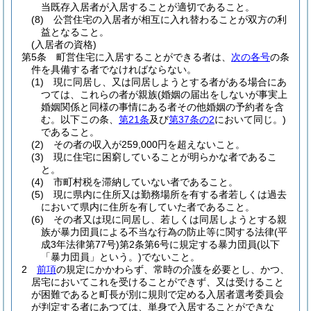
当既存入居者が入居することが適切であること。
(8)
公営住宅の入居者が相互に入れ替わることが双方の利
益となること。
(入居者の資格)
第5条
町営住宅に入居することができる者は、
次の各号
の条
件を具備する者でなければならない。
(1)
現に同居し、又は同居しようとする者がある場合にあ
つては、これらの者が親族
(婚姻の届出をしないが事実上
婚姻関係と同様の事情にある者その他婚姻の予約者を含
む。以下この条、
第21条
及び
第37条の2
において同じ。)
であること。
(2)
その者の収入が259,000円を超えないこと。
(3)
現に住宅に困窮していることが明らかな者であるこ
と。
(4)
市町村税を滞納していない者であること。
(5)
現に県内に住所又は勤務場所を有する者若しくは過去
において県内に住所を有していた者であること。
(6)
その者又は現に同居し、若しくは同居しようとする親
族が暴力団員による不当な行為の防止等に関する法律
(平
成3年法律第77号)
第2条第6号に規定する暴力団員
(以下
「暴力団員」という。)
でないこと。
2
前項
の規定にかかわらず、常時の介護を必要とし、かつ、
居宅においてこれを受けることができず、又は受けること
が困難であると町長が別に規則で定める入居者選考委員会
が判定する者にあつては、単身で入居することができな