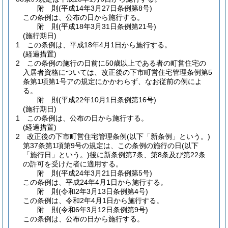
附
則
(平成14年3月27日
条例第8号)
この条例は、公布の日から施行する。
附
則
(平成18年3月31日
条例第21号)
(施行期日)
1
この条例は、平成18年4月1日から施行する。
(経過措置)
2
この条例の施行の日前に50歳以上である者の町営住宅の
入居者資格については、改正後の下市町営住宅管理条例第5
条第1項第1号アの規定にかかわらず、なお従前の例によ
る。
附
則
(平成22年10月1日
条例第16号)
(施行期日)
1
この条例は、公布の日から施行する。
(経過措置)
2
改正後の下市町営住宅管理条例
(以下「新条例」という。)
第37条第1項第9号の規定は、この条例の施行の日
(以下
「施行日」という。)
後に新条例第7条、第8条及び第22条
の許可を受けた者に適用する。
附
則
(平成24年3月21日
条例第5号)
この条例は、平成24年4月1日から施行する。
附
則
(令和2年3月13日
条例第4号)
この条例は、令和2年4月1日から施行する。
附
則
(令和6年3月12日
条例第9号)
この条例は、公布の日から施行する。