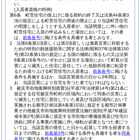
い。
(入居者資格の特例)
第6条
町営住宅の借上げに係る契約の終了又は法第44条第3
項の規定による町営住宅の用途の廃止により当該町営住宅
の明渡しをしようとする入居者が、当該明渡しに伴い他の
町営住宅に入居の申込みをした場合においては、その者
は、
前条各号
に掲げる条件を具備する者とみなす。
2
法第8条第1項若しくは第3項若しくは激甚災害に対処する
ための特別の財政援助等に関する法律
(昭和37年法律第150
号)
第22条第1項の規定による国の補助に係るもの又は法第
8条第1項各号のいずれかに該当する場合において町長が災
害により滅失した住宅に居住していた低額所得者に転貸す
るため借り上げる町営住宅の入居者は、
前条各号
に掲げる
条件を具備するほか、当該災害発生の日から3年間は、な
お、当該災害により住宅を失つた者でなければならない。
3
被災市街地復興特別措置法
(平成7年法律第14号)
第21条に
規定する住宅被災市町村の区域内において同条の災害によ
り滅失した住宅に居住していた者及び当該区域内において
実施される都市計画法第4条第15項に規定する都市計画事
業その他被災市街地復興特別措置法施行規則
(平成7年建設
省令第2号)
第15条に規定する市街地の整備改善及び住宅の
供給に関する事業の実施に伴い移転が必要となつた者につ
いては、当該災害の発生した日から起算して3年を経過する
日までの間は、
前条第3号
に掲げる条件を具備する者を
同条
各号
に掲げる条件を具備する者とみなす。