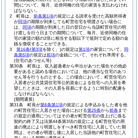
間)
について、毎月、近傍同種の住宅の家賃を支払わなけれ
ばならない。
2
町長は、
前条第1項
の規定による請求を受けた高額所得者
が
同項
の期限が到来しても町営住宅を明渡さない場合に
は、
同項
の期限が到来した日の翌日から当該町営住宅の明
け渡しを行う日までの期間について、毎月、近傍同種の住
宅の家賃の額の2倍に相当する額以下で規則で定める額の金
銭を徴収することができる。
3
第16条
(
第3項
を除く。)
の規定は
第1項
の家賃について、
同
条第5項
の規定は
前項
の金銭について、それぞれ準用する。
(住宅のあつせん等)
第30条
町長は、収入超過者から申出があつた場合その他必
要があると認める場合においては、他の適当な住宅のあつ
せん等を行うものとする。
この場合において、町営住宅の
入居者が公共賃貸住宅等公的資金による住宅への入居を希
望したときは、その入居を容易にするように特別の配慮を
しなければならない。
(期間通算)
第31条
町長が
第6条第1項
の規定による申込みをした者を他
の町営住宅に入居させた場合における
第25条
から
前条
まで
の規定の適用についてはその者が町営住宅の借上げに係る
契約の終了又は法第44条第3項の規定による町営住宅の用
途の廃止により明渡しをすべき町営住宅に入居していた期
間は、その者が明渡し後に入居した当該他の町営住宅に入