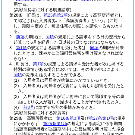
用する。
(高額所得者に対する明渡請求)
第28条
町長は、
第25条第2項
の規定により高額所得者とし
て認定された入居者
(以下「高額所得者」という。)
に対
し、期限を定めて、町営住宅の明渡しを請求するものとす
る。
2
前項
の期限は、
同項
の規定による請求をする日の翌日から
起算して6月を経過した日以後の日でなければならない。
3
第1項
の規定による請求を受けた者は、
同項
の期限が到来
したときは、速やかに当該町営住宅を明け渡さなければな
らない。
4
町長は、
第1項
の規定による請求を受けた者が次に掲げる
特別の事情がある場合においては、その者の申出により、
同項
の期限を延長することができる。
(1)
入居者又は同居者が病気にかかつているとき。
(2)
入居者又は同居者が災害により著しい損害を受けたと
き。
(3)
入居者又は同居者が近い将来において退職する等の事
由により収入が著しく減少することが予想されるとき。
(4)
前3号
に準ずる特別の事情があるとき。
(高額所得者に対する家賃等)
第29条
高額所得者は、
第16条第3項
及び
第27条第1項
の規定
にかかわらず、
第25条第1項
の規定による認定に係る期間
(当該高額所得者が当該期間中に公営住宅を明け渡した場合
は当該認定の効力が生じる日から当該明け渡した日までの