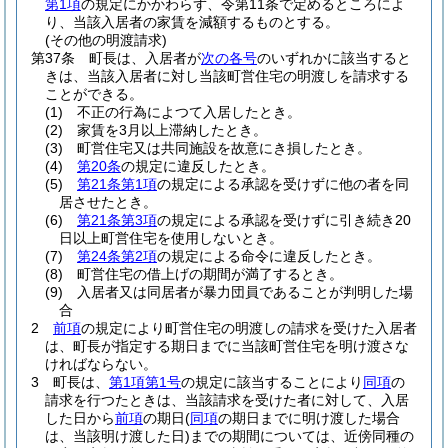
第1項
の規定にかかわらず、令第11条で定めるところによ
り、当該入居者の家賃を減額するものとする。
(その他の明渡請求)
第37条
町長は、入居者が
次の各号
のいずれかに該当すると
きは、当該入居者に対し当該町営住宅の明渡しを請求する
ことができる。
(1)
不正の行為によつて入居したとき。
(2)
家賃を3月以上滞納したとき。
(3)
町営住宅又は共同施設を故意にき損したとき。
(4)
第20条
の規定に違反したとき。
(5)
第21条第1項
の規定による承認を受けずに他の者を同
居させたとき。
(6)
第21条第3項
の規定による承認を受けずに引き続き20
日以上町営住宅を使用しないとき。
(7)
第24条第2項
の規定による命令に違反したとき。
(8)
町営住宅の借上げの期間が満了するとき。
(9)
入居者又は同居者が暴力団員であることが判明した場
合
2
前項
の規定により町営住宅の明渡しの請求を受けた入居者
は、町長が指定する期日までに当該町営住宅を明け渡さな
ければならない。
3
町長は、
第1項第1号
の規定に該当することにより
同項
の
請求を行つたときは、当該請求を受けた者に対して、入居
した日から
前項
の期日
(
同項
の期日までに明け渡した場合
は、当該明け渡した日)
までの期間については、近傍同種の