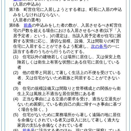
(入居の申込み)
第7条
町営住宅に入居しようとする者は、町長に入居の申込
みをしなければならない。
(入居者の選考)
第8条
前条
の申込みをした者の数が、入居させるべき町営住
宅の戸数を超える場合における入居させるべき者
(以下「入
居予定者」という。)
の選定は、当該入居予定者が住宅に困
窮する実情に応じ、適切な規模、設備、又は間取りの町営
住宅に入居することができるよう配慮し、
次の各号
の一に
該当する者のうちから行うものとする。
(1)
住宅以外の建物若しくは場所に居住し、又は保安上危
険若しくは衛生上有害な状態にある住宅に居住している
者
(2)
他の世帯と同居して著しく生活上の不便を受けている
者、又は住宅がないため親族と同居することができない
者
(3)
住宅の規模設備又は間取りと世帯構成との関係から衛
生上又は風致上不適当な居住状態にある者
(4)
正当な事由による立退の要求を受け、適当な立退先が
ないため困窮している者
(自己の責に帰すべき事由に基づ
く場合を除く。)
(5)
住宅がないために業務場所から著しく遠隔の地に居住
を余儀なくされている者又は収入に比して著しく過大な
家賃の支払を余儀なくされている者
(6)
前各号
に該当する者のほか、現に住宅に困窮している