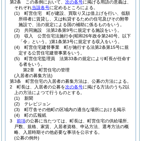
第2条
この条例において、
次の各号
に掲げる用語の意義は、
それぞれ
当該各号
に定めるところによる。
(1)
町営住宅 町が建設、買取り又は借上げを行い、低額
所得者に賃貸し、又は転貸するための住宅及びその附帯
施設で、法の規定による国の補助に係るものをいう。
(2)
共同施設 法第2条第9号に規定する施設をいう。
(3)
収入 公営住宅法施行令
(昭和26年政令第240号。以下
「令」という。)
第1条第3号に規定する収入をいう。
(4)
町営住宅建替事業 町が施行する法第2条第15号に規
定する公営住宅建替事業をいう。
(5)
町営住宅監理員 法第33条の規定により町長が任命す
る者をいう。
第2章
町営住宅の管理
(入居者の募集方法)
第3条
町営住宅の入居者の募集方法は、公募の方法による。
2
町長は、入居者の公募を
次の各号
に掲げる方法のうち2以
上の方法によつて行うものとする。
(1)
新聞
(2)
テレビジョン
(3)
町庁舎その他町の区域内の適当な場所における掲示
(4)
町の広報紙
3
前項
の公募に当たつては、町長は、町営住宅の供給場所、
戸数、規格、家賃、入居者資格、申込方法、選考方法の概
略、入居時期その他必要な事項を公示する。
(公募の例外)