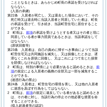
こととなるときは、あらかじめ町長の承認を受けなければ
ならない。
(入居の承継)
第22条
入居者が死亡し、又は退去した場合において、その
死亡時又は退去時に当該入居者と同居していた者は、町長
の承認を受けて、引き続き、当該町営住宅に居住すること
ができる。
2
町長は、
前項
の承認を受けようとする者又はその者と現に
同居している者が暴力団員であるときは、当該承認をして
はならない。
(原状回復等)
第23条
入居者は、自己の責めに帰すべき事由によつて当該
町営住宅又は共同施設を滅失し、又は損傷したときは、遅
滞なくこれを原状に回復し、又はこれによつて生じた損害
を賠償しなければならない。
2
町長は、特別の事情により必要があると認めるときは、
前
項
の規定による入居者の義務の全部又は一部を減免するこ
とができる。
(迷惑行為の禁止)
第24条
入居者は、町営住宅の環境を害し、又は他の入居者
に迷惑を及ぼす行為をしてはならない。
2
町長は、
前項
の規定に違反している者があると認めるとき
は、その者に対し、当該行為の停止その他必要な措置を命
ずることができる。
(収入超過者等の認定)