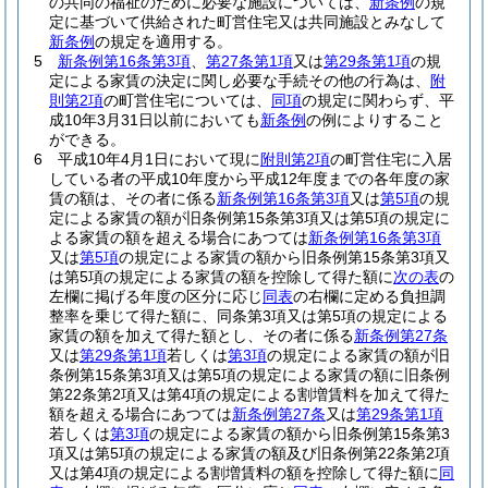
の共同の福祉のために必要な施設については、
新条例
の規
定に基づいて供給された町営住宅又は共同施設とみなして
新条例
の規定を適用する。
5
新条例第16条第3項
、
第27条第1項
又は
第29条第1項
の規
定による家賃の決定に関し必要な手続その他の行為は、
附
則第2項
の町営住宅については、
同項
の規定に関わらず、平
成10年3月31日以前においても
新条例
の例によりすること
ができる。
6
平成10年4月1日において現に
附則第2項
の町営住宅に入居
している者の平成10年度から平成12年度までの各年度の家
賃の額は、その者に係る
新条例第16条第3項
又は
第5項
の規
定による家賃の額が旧条例第15条第3項又は第5項の規定に
よる家賃の額を超える場合にあつては
新条例第16条第3項
又は
第5項
の規定による家賃の額から旧条例第15条第3項又
は第5項の規定による家賃の額を控除して得た額に
次の表
の
左欄に掲げる年度の区分に応じ
同表
の右欄に定める負担調
整率を乗じて得た額に、同条第3項又は第5項の規定による
家賃の額を加えて得た額とし、その者に係る
新条例第27条
又は
第29条第1項
若しくは
第3項
の規定による家賃の額が旧
条例第15条第3項又は第5項の規定による家賃の額に旧条例
第22条第2項又は第4項の規定による割増賃料を加えて得た
額を超える場合にあつては
新条例第27条
又は
第29条第1項
若しくは
第3項
の規定による家賃の額から旧条例第15条第3
項又は第5項の規定による家賃の額及び旧条例第22条第2項
又は第4項の規定による割増賃料の額を控除して得た額に
同