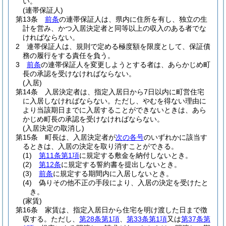
い。
(連帯保証人)
第13条
前条
の連帯保証人は、県内に住所を有し、独立の生
計を営み、かつ入居決定者と同等以上の収入のある者でな
ければならない。
2
連帯保証人は、規則で定める極度額を限度として、保証債
務の履行をする責任を負う。
3
前条
の連帯保証人を変更しようとする者は、あらかじめ町
長の承認を受けなければならない。
(入居)
第14条
入居決定者は、指定入居日から7日以内に町営住宅
に入居しなければならない。
ただし、やむを得ない理由に
より当該期日までに入居することができないときは、あら
かじめ町長の承認を受けなければならない。
(入居決定の取消し)
第15条
町長は、入居決定者が
次の各号
のいずれかに該当す
るときは、入居の決定を取り消すことができる。
(1)
第11条第1項
に規定する敷金を納付しないとき。
(2)
第12条
に規定する誓約書を提出しないとき。
(3)
前条
に規定する期間内に入居しないとき。
(4)
偽りその他不正の手段により、入居の決定を受けたと
き。
(家賃)
第16条
家賃は、指定入居日から住宅を明け渡した日まで徴
収する。
ただし、
第28条第1項
、
第33条第1項
又は
第37条第