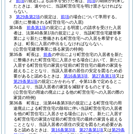
2
前項
の規定による請求を受けた者は、
同項
の期限が到来し
たときは、速やかに、当該町営住宅を明け渡さなければな
らない。
3
第29条第2項
の規定は、
前項
の場合について準用する。
(新たに整備される町営住宅への入居)
第34条
前条第1項
の規定による明渡しの請求を受けた入居
者は、法第40条第1項の規定により、当該町営住宅建替事
業により新たに整備される町営住宅への入居を希望すると
きは、町長に入居の申出をしなければならない。
(公営住宅建替事業に係る家賃の特例)
第35条
町長は、
前条
の申出により町営住宅の入居者を新た
に整備された町営住宅に入居させる場合において、新たに
入居する町営住宅の家賃が従前の町営住宅の最終の家賃を
超えることとなり、当該入居者の居住の安定を図るため必
要があると認めるときは、
第16条第3項
、
第27条第1項
又は
第29条第1項
の規定にかかわらず、令第11条で定めるとこ
ろにより、当該入居者の家賃を減額するものとする。
(公営住宅の用途の廃止による他の町営住宅への入居の際の
家賃の特例)
第36条
町長は、法第44条第3項の規定による町営住宅の用
途廃止による町営住宅の除却に伴い当該町営住宅の入居者
を他の町営住宅に入居させる場合において、新たに入居す
る町営住宅の家賃が従前の町営住宅の最終の家賃を超える
こととなり、当該入居者の居住の安定を図るため必要があ
ると認めるときは、
第16条第3項
、
第27条第1項
又は
第29条