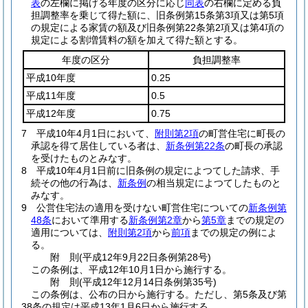
表
の左欄に掲げる年度の区分に応じ
同表
の右欄に定める負
担調整率を乗じて得た額に、旧条例第15条第3項又は第5項
の規定による家賃の額及び旧条例第22条第2項又は第4項の
規定による割増賃料の額を加えて得た額とする。
年度の区分
負担調整率
平成10年度
0.25
平成11年度
0.5
平成12年度
0.75
7
平成10年4月1日において、
附則第2項
の町営住宅に町長の
承認を得て居住している者は、
新条例第22条
の町長の承認
を受けたものとみなす。
8
平成10年4月1日前に旧条例の規定によつてした請求、手
続その他の行為は、
新条例
の相当規定によつてしたものと
みなす。
9
公営住宅法の適用を受けない町営住宅についての
新条例第
48条
において準用する
新条例第2章
から
第5章
までの規定の
適用については、
附則第2項
から
前項
までの規定の例によ
る。
附
則
(平成12年9月22日
条例第28号)
この条例は、平成12年10月1日から施行する。
附
則
(平成12年12月14日
条例第35号)
この条例は、公布の日から施行する。
ただし、第5条及び第
38条の規定は平成13年1月6日から施行する。