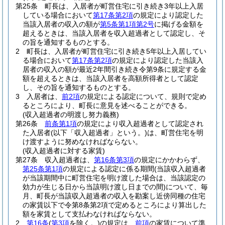
第25条
町長は、入居者が町営住宅に引き続き3年以上入居
している場合において
第17条第2項
の規定により認定した
当該入居者の収入の額が
第5条第1項第2号
に掲げる金額を
超えるときは、当該入居者を収入超過者として認定し、そ
の旨を通知するものとする。
2
町長は、入居者が町営住宅に引き続き5年以上入居してい
る場合において
第17条第2項
の規定により認定した当該入
居者の収入の額が最近2年間引き続き令第9条に規定する金
額を超えるときは、当該入居者を高額所得者として認定
し、その旨を通知するものとする。
3
入居者は、
前2項
の規定による認定について、規則で定め
るところにより、町長に意見を述べることができる。
(収入超過者の明渡し努力義務)
第26条
前条第1項
の規定により収入超過者として認定され
た入居者
(以下「収入超過者」という。)
は、町営住宅を明
け渡すように努めなければならない。
(収入超過者に対する家賃)
第27条
収入超過者は、
第16条第3項
の規定にかかわらず、
第25条第1項
の規定による認定に係る期間
(当該収入超過者
が当該期間中に町営住宅を明け渡した場合は、当該認定の
効力が生じる日から当該明け渡し日までの間)
について、毎
月、町長が当該収入超過者の収入を勘案し近傍同種の住宅
の家賃以下で令第8条第2項で定めるところにより算出した
額を家賃として支払わなければならない。
2
第16条
(
第3項
を除く。)
の規定は、
前項
の家賃について準