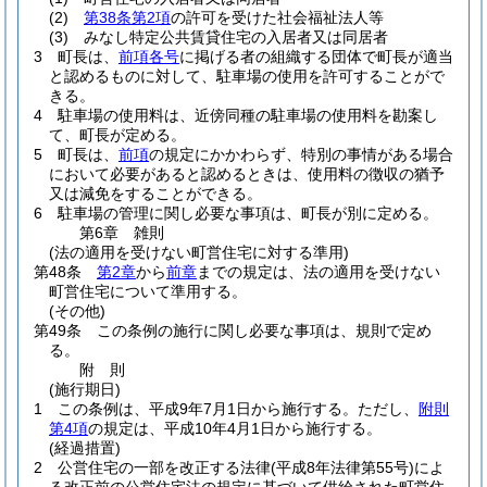
(2)
第38条第2項
の許可を受けた社会福祉法人等
(3)
みなし特定公共賃貸住宅の入居者又は同居者
3
町長は、
前項各号
に掲げる者の組織する団体で町長が適当
と認めるものに対して、駐車場の使用を許可することがで
きる。
4
駐車場の使用料は、近傍同種の駐車場の使用料を勘案し
て、町長が定める。
5
町長は、
前項
の規定にかかわらず、特別の事情がある場合
において必要があると認めるときは、使用料の徴収の猶予
又は減免をすることができる。
6
駐車場の管理に関し必要な事項は、町長が別に定める。
第6章
雑則
(法の適用を受けない町営住宅に対する準用)
第48条
第2章
から
前章
までの規定は、法の適用を受けない
町営住宅について準用する。
(その他)
第49条
この条例の施行に関し必要な事項は、規則で定め
る。
附
則
(施行期日)
1
この条例は、平成9年7月1日から施行する。
ただし、
附則
第4項
の規定は、平成10年4月1日から施行する。
(経過措置)
2
公営住宅の一部を改正する法律
(平成8年法律第55号)
によ