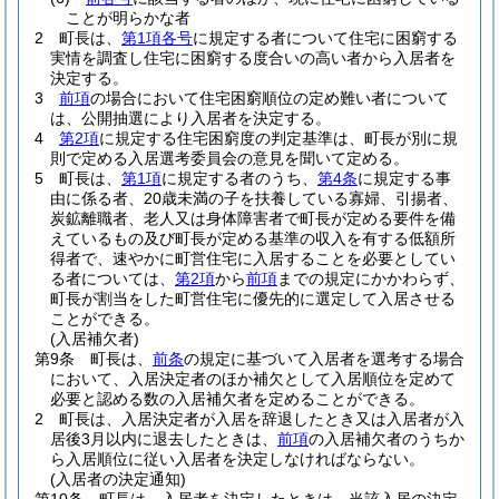
ことが明らかな者
2
町長は、
第1項各号
に規定する者について住宅に困窮する
実情を調査し住宅に困窮する度合いの高い者から入居者を
決定する。
3
前項
の場合において住宅困窮順位の定め難い者について
は、公開抽選により入居者を決定する。
4
第2項
に規定する住宅困窮度の判定基準は、町長が別に規
則で定める入居選考委員会の意見を聞いて定める。
5
町長は、
第1項
に規定する者のうち、
第4条
に規定する事
由に係る者、20歳未満の子を扶養している寡婦、引揚者、
炭鉱離職者、老人又は身体障害者で町長が定める要件を備
えているもの及び町長が定める基準の収入を有する低額所
得者で、速やかに町営住宅に入居することを必要としてい
る者については、
第2項
から
前項
までの規定にかかわらず、
町長が割当をした町営住宅に優先的に選定して入居させる
ことができる。
(入居補欠者)
第9条
町長は、
前条
の規定に基づいて入居者を選考する場合
において、入居決定者のほか補欠として入居順位を定めて
必要と認める数の入居補欠者を定めることができる。
2
町長は、入居決定者が入居を辞退したとき又は入居者が入
居後3月以内に退去したときは、
前項
の入居補欠者のうちか
ら入居順位に従い入居者を決定しなければならない。
(入居者の決定通知)