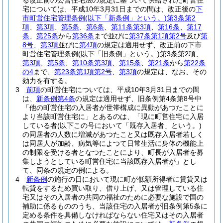
る改正前の公営住宅法の規定に基づいて供給された町営住
宅については、平成10年3月31日までの間は、改正後の
下
市町営住宅管理条例
(以下「新条例」という。)
第3条第2
項
、
第3項
、
第5条
、
第6条
、
第11条第3項
、
第16条
、
第17
条
、
第25条
から
第36条
まで並びに
第37条第1項第2号
及び
第
8号
、
第3項
並びに
第4項
の規定は適用せず、改正前の下市
町営住宅管理条例
(以下「旧条例」という。)
第3条第2項、
第3項
、
第5条
、
第10条第3項
、
第15条
、
第21条
から
第22条
の4
まで、
第23条第1項第2号
、
第3項
の規定は、なお、その
効力を有する。
3
前項
の町営住宅については、平成10年3月31日までの間
は、
新条例第4条
の規定は適用せず、旧条例第4条第8号中
「他の町営住宅の入居者が世帯構成に異動があつたことに
より当該町営住宅に」とあるのは、「現に町営住宅に入居
している者
(以下この号において「既存入居者」という。)
の同居者の人数に増減があつたこと又は既存入居者若しく
は同居人が加齢、病気等によつて日常生活に身体の機能上
の制限を受ける者となつたことにより、町長が入居者を募
集しようとしている町営住宅に当該既存入居者が」とし
て、同条の規定の例による。
4
新条例
の施行の日において現に町が低額所得者に賃貸又は
転貸をするため買い取り、借り上げ、又は管理している住
宅又はその入居者の共同の福祉のために必要な施設で国の
補助に係るもののうち、当該住宅の入居者が旧条例第5条に
定める条件を具備しなければならない住宅又はその入居者