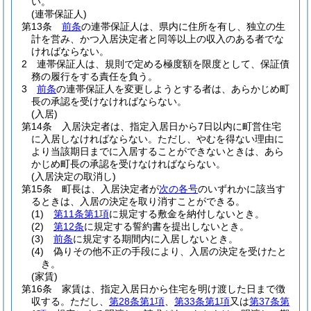
い。
(連帯保証人)
第13条
前条
の連帯保証人は、県内に住所を有し、独立の生
計を営み、かつ入居決定者と同等以上の収入のある者でな
ければならない。
2
連帯保証人は、規則で定める極度額を限度として、保証債
務の履行をする責任を負う。
3
前条
の連帯保証人を変更しようとする者は、あらかじめ町
長の承認を受けなければならない。
(入居)
第14条
入居決定者は、指定入居日から7日以内に町営住宅
に入居しなければならない。
ただし、やむを得ない理由に
より当該期日までに入居することができないときは、あら
かじめ町長の承認を受けなければならない。
(入居決定の取消し)
第15条
町長は、入居決定者が
次の各号
のいずれかに該当す
るときは、入居の決定を取り消すことができる。
(1)
第11条第1項
に規定する敷金を納付しないとき。
(2)
第12条
に規定する誓約書を提出しないとき。
(3)
前条
に規定する期間内に入居しないとき。
(4)
偽りその他不正の手段により、入居の決定を受けたと
き。
(家賃)
第16条
家賃は、指定入居日から住宅を明け渡した日まで徴
収する。
ただし、
第28条第1項
、
第33条第1項
又は
第37条第