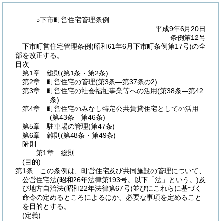
○下市町営住宅管理条例
平成9年6月20日
条例第12号
下市町営住宅管理条例(昭和61年6月下市町条例第17号)の全
部を改正する。
目次
第1章
総則
(第1条・第2条)
第2章
町営住宅の管理
(第3条―第37条の2)
第3章
町営住宅の社会福祉事業等への活用
(第38条―第42
条)
第4章
町営住宅のみなし特定公共賃貸住宅としての活用
(第43条―第46条)
第5章
駐車場の管理
(第47条)
第6章
雑則
(第48条・第49条)
附則
第1章
総則
(目的)
第1条
この条例は、町営住宅及び共同施設の管理について、
公営住宅法
(昭和26年法律第193号。以下「法」という。)
及
び地方自治法
(昭和22年法律第67号)
並びにこれらに基づく
命令の定めるところによるほか、必要な事項を定めること
を目的とする。
(定義)