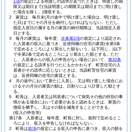
1項
の規定による明渡しの請求があつたときは、明渡しの期
限又は期日まで
(当該明渡しの期限又は期日までに明け渡し
た場合を除く。)
徴収する。
2
家賃は、毎月末
(月の途中で明け渡した場合は、明け渡し
た日)
までにその月分を納付しなければならない。
ただし、
指定入居日の属する月の家賃の納付期限は、当該指定入居
日とする。
3
毎月の家賃は、毎年度、
次条第2項
の規定により認定され
た入居者の収入に基づき、近傍同種の住宅の家賃
(令第3条
で定めるところにより算出した額をいう。以下同じ。)
以下
で令第2条で定めるところにより算出した額とする。
ただ
し、入居者からの収入の申告がない場合において、
第32条
の規定による請求を行つたにもかかわらず、町営住宅の入
居者がその請求に応じないときは、当該町営住宅の家賃
は、近傍同種の住宅の家賃とする。
4
月の途中において新たに入居し、又は明け渡した場合にお
けるその月分の家賃の額は、日割りにより計算した額とす
る。
5
町長は、入居者又は同居者について病気その他の特別の事
情がある場合において必要があると認めるときは、家賃の
徴収を猶予し、又はその額を減免することができる。
(収入の申告等)
第17条
入居者は、毎年度、町長に対し、規則で定めるとこ
ろにより、収入を申告しなければならない。
2
町長は
前項
の規定による収入の申告に基づき、収入の額を