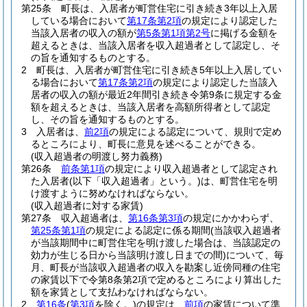
第25条
町長は、入居者が町営住宅に引き続き3年以上入居
している場合において
第17条第2項
の規定により認定した
当該入居者の収入の額が
第5条第1項第2号
に掲げる金額を
超えるときは、当該入居者を収入超過者として認定し、そ
の旨を通知するものとする。
2
町長は、入居者が町営住宅に引き続き5年以上入居してい
る場合において
第17条第2項
の規定により認定した当該入
居者の収入の額が最近2年間引き続き令第9条に規定する金
額を超えるときは、当該入居者を高額所得者として認定
し、その旨を通知するものとする。
3
入居者は、
前2項
の規定による認定について、規則で定め
るところにより、町長に意見を述べることができる。
(収入超過者の明渡し努力義務)
第26条
前条第1項
の規定により収入超過者として認定され
た入居者
(以下「収入超過者」という。)
は、町営住宅を明
け渡すように努めなければならない。
(収入超過者に対する家賃)
第27条
収入超過者は、
第16条第3項
の規定にかかわらず、
第25条第1項
の規定による認定に係る期間
(当該収入超過者
が当該期間中に町営住宅を明け渡した場合は、当該認定の
効力が生じる日から当該明け渡し日までの間)
について、毎
月、町長が当該収入超過者の収入を勘案し近傍同種の住宅
の家賃以下で令第8条第2項で定めるところにより算出した
額を家賃として支払わなければならない。
2
第16条
(
第3項
を除く。)
の規定は、
前項
の家賃について準