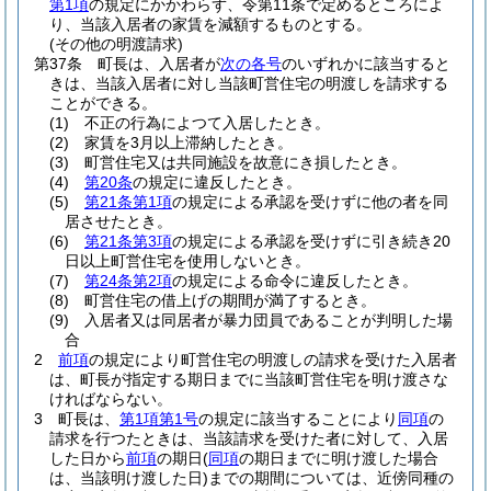
第1項
の規定にかかわらず、令第11条で定めるところによ
り、当該入居者の家賃を減額するものとする。
(その他の明渡請求)
第37条
町長は、入居者が
次の各号
のいずれかに該当すると
きは、当該入居者に対し当該町営住宅の明渡しを請求する
ことができる。
(1)
不正の行為によつて入居したとき。
(2)
家賃を3月以上滞納したとき。
(3)
町営住宅又は共同施設を故意にき損したとき。
(4)
第20条
の規定に違反したとき。
(5)
第21条第1項
の規定による承認を受けずに他の者を同
居させたとき。
(6)
第21条第3項
の規定による承認を受けずに引き続き20
日以上町営住宅を使用しないとき。
(7)
第24条第2項
の規定による命令に違反したとき。
(8)
町営住宅の借上げの期間が満了するとき。
(9)
入居者又は同居者が暴力団員であることが判明した場
合
2
前項
の規定により町営住宅の明渡しの請求を受けた入居者
は、町長が指定する期日までに当該町営住宅を明け渡さな
ければならない。
3
町長は、
第1項第1号
の規定に該当することにより
同項
の
請求を行つたときは、当該請求を受けた者に対して、入居
した日から
前項
の期日
(
同項
の期日までに明け渡した場合
は、当該明け渡した日)
までの期間については、近傍同種の