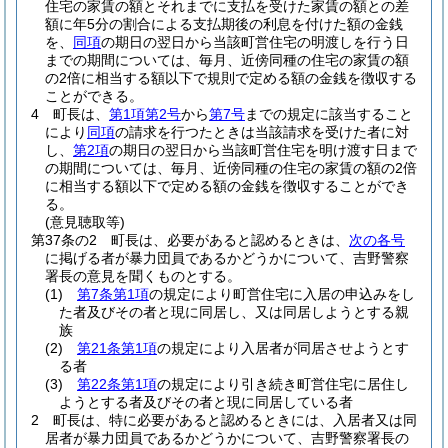
住宅の家賃の額とそれまでに支払を受けた家賃の額との差
額に年5分の割合による支払期後の利息を付けた額の金銭
を、
同項
の期日の翌日から当該町営住宅の明渡しを行う日
までの期間については、毎月、近傍同種の住宅の家賃の額
の2倍に相当する額以下で規則で定める額の金銭を徴収する
ことができる。
4
町長は、
第1項第2号
から
第7号
までの規定に該当すること
により
同項
の請求を行つたときは当該請求を受けた者に対
し、
第2項
の期日の翌日から当該町営住宅を明け渡す日まで
の期間については、毎月、近傍同種の住宅の家賃の額の2倍
に相当する額以下で定める額の金銭を徴収することができ
る。
(意見聴取等)
第37条の2
町長は、必要があると認めるときは、
次の各号
に掲げる者が暴力団員であるかどうかについて、吉野警察
署長の意見を聞くものとする。
(1)
第7条第1項
の規定により町営住宅に入居の申込みをし
た者及びその者と現に同居し、又は同居しようとする親
族
(2)
第21条第1項
の規定により入居者が同居させようとす
る者
(3)
第22条第1項
の規定により引き続き町営住宅に居住し
ようとする者及びその者と現に同居している者
2
町長は、特に必要があると認めるときには、入居者又は同
居者が暴力団員であるかどうかについて、吉野警察署長の