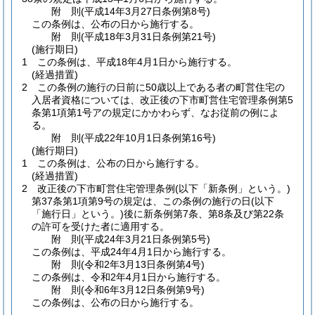
附
則
(平成14年3月27日
条例第8号)
この条例は、公布の日から施行する。
附
則
(平成18年3月31日
条例第21号)
(施行期日)
1
この条例は、平成18年4月1日から施行する。
(経過措置)
2
この条例の施行の日前に50歳以上である者の町営住宅の
入居者資格については、改正後の下市町営住宅管理条例第5
条第1項第1号アの規定にかかわらず、なお従前の例によ
る。
附
則
(平成22年10月1日
条例第16号)
(施行期日)
1
この条例は、公布の日から施行する。
(経過措置)
2
改正後の下市町営住宅管理条例
(以下「新条例」という。)
第37条第1項第9号の規定は、この条例の施行の日
(以下
「施行日」という。)
後に新条例第7条、第8条及び第22条
の許可を受けた者に適用する。
附
則
(平成24年3月21日
条例第5号)
この条例は、平成24年4月1日から施行する。
附
則
(令和2年3月13日
条例第4号)
この条例は、令和2年4月1日から施行する。
附
則
(令和6年3月12日
条例第9号)
この条例は、公布の日から施行する。