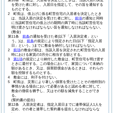
第10条
町長は、入居者を決定したときは、当該入居の決定
を受けた者に対し、入居日を指定して、その旨を通知する
ものとする。
2
町長は、借上げに係る町営住宅の入居者を決定したとき
は、当該入居の決定を受けた者に対し、
前項
の通知と同時
に当該町営住宅の借上げの期間の満了時に当該町営住宅を
明け渡さなければならない旨を通知しなければならない。
(敷金)
第11条
前条
の通知を受けた者
(以下「入居決定者」とい
う。)
は、
前条
の規定により指定された日
(以下「指定入居
日」という。)
までに敷金を納付しなければならない。
2
前項
の敷金の額は、当該入居を決定された町営住宅の入居
時における家賃の3月分に相当する額とする。
3
第1項
の規定により納付した敷金は、町営住宅を明け渡す
ときに還付する。
この場合において、家賃について未納の
額があるとき、又は、損害賠償金があるときは、それらの
額を控除するものとする。
4
敷金には、利子を付けない。
5
町長は、災害により著しい損害を受けたことその他特別の
事情がある場合において必要があると認める者に対して、
敷金の徴収を猶予し、又はその額を減免することができ
る。
(誓約書の提出)
第12条
入居決定者は、指定入居日までに連帯保証人1人を
定め、その者と連帯した誓約書を提出しなければならな