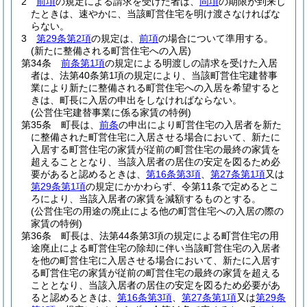
2
前項
の規定による請求を受けた者は、
同項
の期限が到来し
たときは、速やかに、当該町営住宅を明け渡さなければな
らない。
3
第29条第2項
の規定は、
前項
の場合について準用する。
(新たに整備される町営住宅への入居)
第34条
前条第1項
の規定による明渡しの請求を受けた入居
者は、法第40条第1項の規定により、当該町営住宅建替事
業により新たに整備される町営住宅への入居を希望すると
きは、町長に入居の申出をしなければならない。
(公営住宅建替事業に係る家賃の特例)
第35条
町長は、
前条
の申出により町営住宅の入居者を新た
に整備された町営住宅に入居させる場合において、新たに
入居する町営住宅の家賃が従前の町営住宅の最終の家賃を
超えることとなり、当該入居者の居住の安定を図るため必
要があると認めるときは、
第16条第3項
、
第27条第1項
又は
第29条第1項
の規定にかかわらず、令第11条で定めるとこ
ろにより、当該入居者の家賃を減額するものとする。
(公営住宅の用途の廃止による他の町営住宅への入居の際の
家賃の特例)
第36条
町長は、法第44条第3項の規定による町営住宅の用
途廃止による町営住宅の除却に伴い当該町営住宅の入居者
を他の町営住宅に入居させる場合において、新たに入居す
る町営住宅の家賃が従前の町営住宅の最終の家賃を超える
こととなり、当該入居者の居住の安定を図るため必要があ
ると認めるときは、
第16条第3項
、
第27条第1項
又は
第29条