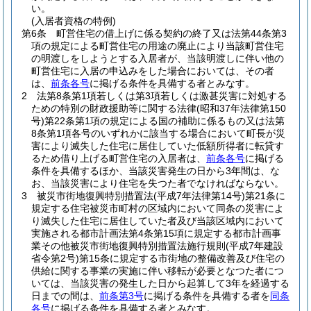
い。
(入居者資格の特例)
第6条
町営住宅の借上げに係る契約の終了又は法第44条第3
項の規定による町営住宅の用途の廃止により当該町営住宅
の明渡しをしようとする入居者が、当該明渡しに伴い他の
町営住宅に入居の申込みをした場合においては、その者
は、
前条各号
に掲げる条件を具備する者とみなす。
2
法第8条第1項若しくは第3項若しくは激甚災害に対処する
ための特別の財政援助等に関する法律
(昭和37年法律第150
号)
第22条第1項の規定による国の補助に係るもの又は法第
8条第1項各号のいずれかに該当する場合において町長が災
害により滅失した住宅に居住していた低額所得者に転貸す
るため借り上げる町営住宅の入居者は、
前条各号
に掲げる
条件を具備するほか、当該災害発生の日から3年間は、な
お、当該災害により住宅を失つた者でなければならない。
3
被災市街地復興特別措置法
(平成7年法律第14号)
第21条に
規定する住宅被災市町村の区域内において同条の災害によ
り滅失した住宅に居住していた者及び当該区域内において
実施される都市計画法第4条第15項に規定する都市計画事
業その他被災市街地復興特別措置法施行規則
(平成7年建設
省令第2号)
第15条に規定する市街地の整備改善及び住宅の
供給に関する事業の実施に伴い移転が必要となつた者につ
いては、当該災害の発生した日から起算して3年を経過する
日までの間は、
前条第3号
に掲げる条件を具備する者を
同条
各号
に掲げる条件を具備する者とみなす。