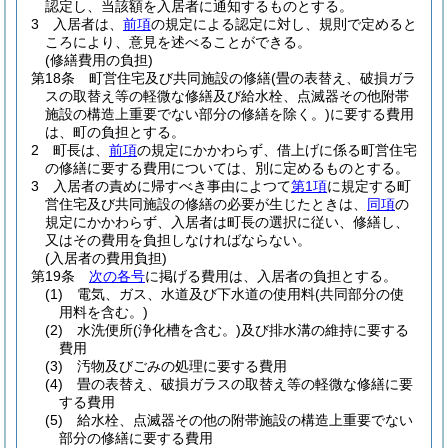
認定し、当該額を入居者に通知するものとする。
3
入居者は、
前項
の規定による認定に対し、規則で定めると
ころにより、意見を述べることができる。
(修繕費用の負担)
第18条
町営住宅及び共同施設の修繕
(畳の表替え、破損ガラ
スの取替え等の軽微な修繕及び給水栓、点滅器その他附帯
施設の構造上重要でない部分の修繕を除く。)
に要する費用
は、町の負担とする。
2
町長は、
前項
の規定にかかわらず、借上げに係る町営住宅
の修繕に要する費用については、別に定めるものとする。
3
入居者の責めに帰すべき事由によつて
第1項
に規定する町
営住宅及び共同施設の修繕の必要が生じたときは、
同項
の
規定にかかわらず、入居者は町長の選択に従い、修繕し、
又はその費用を負担しなければならない。
(入居者の費用負担)
第19条
次の各号
に掲げる費用は、入居者の負担とする。
(1)
電気、ガス、水道及び下水道の使用料
(共同部分の使
用料を含む。)
(2)
水洗便所
(浄化槽を含む。)
及び排水溝の維持に要する
費用
(3)
汚物及びごみの処理に要する費用
(4)
畳の表替え、破損ガラスの取替え等の軽微な修繕に要
する費用
(5)
給水栓、点滅器その他の附帯施設の構造上重要でない
部分の修繕に要する費用