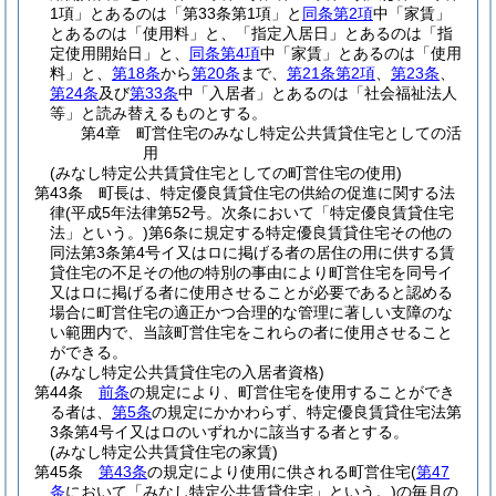
1項」とあるのは「第33条第1項」と
同条第2項
中「家賃」
とあるのは「使用料」と、「指定入居日」とあるのは「指
定使用開始日」と、
同条第4項
中「家賃」とあるのは「使用
料」と、
第18条
から
第20条
まで、
第21条第2項
、
第23条
、
第24条
及び
第33条
中「入居者」とあるのは「社会福祉法人
等」と読み替えるものとする。
第4章
町営住宅のみなし特定公共賃貸住宅としての活
用
(みなし特定公共賃貸住宅としての町営住宅の使用)
第43条
町長は、特定優良賃貸住宅の供給の促進に関する法
律
(平成5年法律第52号。次条において「特定優良賃貸住宅
法」という。)
第6条に規定する特定優良賃貸住宅その他の
同法第3条第4号イ又はロに掲げる者の居住の用に供する賃
貸住宅の不足その他の特別の事由により町営住宅を同号イ
又はロに掲げる者に使用させることが必要であると認める
場合に町営住宅の適正かつ合理的な管理に著しい支障のな
い範囲内で、当該町営住宅をこれらの者に使用させること
ができる。
(みなし特定公共賃貸住宅の入居者資格)
第44条
前条
の規定により、町営住宅を使用することができ
る者は、
第5条
の規定にかかわらず、特定優良賃貸住宅法第
3条第4号イ又はロのいずれかに該当する者とする。
(みなし特定公共賃貸住宅の家賃)
第45条
第43条
の規定により使用に供される町営住宅
(
第47
条
において「みなし特定公共賃貸住宅」という。)
の毎月の