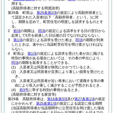
用する。
(高額所得者に対する明渡請求)
第28条
町長は、
第25条第2項
の規定により高額所得者とし
て認定された入居者
(以下「高額所得者」という。)
に対
し、期限を定めて、町営住宅の明渡しを請求するものとす
る。
2
前項
の期限は、
同項
の規定による請求をする日の翌日から
起算して6月を経過した日以後の日でなければならない。
3
第1項
の規定による請求を受けた者は、
同項
の期限が到来
したときは、速やかに当該町営住宅を明け渡さなければな
らない。
4
町長は、
第1項
の規定による請求を受けた者が次に掲げる
特別の事情がある場合においては、その者の申出により、
同項
の期限を延長することができる。
(1)
入居者又は同居者が病気にかかつているとき。
(2)
入居者又は同居者が災害により著しい損害を受けたと
き。
(3)
入居者又は同居者が近い将来において退職する等の事
由により収入が著しく減少することが予想されるとき。
(4)
前3号
に準ずる特別の事情があるとき。
(高額所得者に対する家賃等)
第29条
高額所得者は、
第16条第3項
及び
第27条第1項
の規定
にかかわらず、
第25条第1項
の規定による認定に係る期間
(当該高額所得者が当該期間中に公営住宅を明け渡した場合
は当該認定の効力が生じる日から当該明け渡した日までの