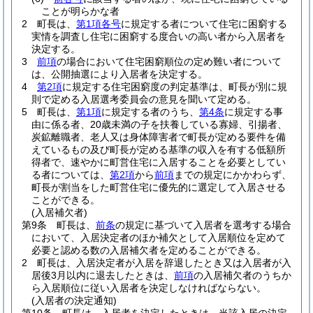
ことが明らかな者
2
町長は、
第1項各号
に規定する者について住宅に困窮する
実情を調査し住宅に困窮する度合いの高い者から入居者を
決定する。
3
前項
の場合において住宅困窮順位の定め難い者について
は、公開抽選により入居者を決定する。
4
第2項
に規定する住宅困窮度の判定基準は、町長が別に規
則で定める入居選考委員会の意見を聞いて定める。
5
町長は、
第1項
に規定する者のうち、
第4条
に規定する事
由に係る者、20歳未満の子を扶養している寡婦、引揚者、
炭鉱離職者、老人又は身体障害者で町長が定める要件を備
えているもの及び町長が定める基準の収入を有する低額所
得者で、速やかに町営住宅に入居することを必要としてい
る者については、
第2項
から
前項
までの規定にかかわらず、
町長が割当をした町営住宅に優先的に選定して入居させる
ことができる。
(入居補欠者)
第9条
町長は、
前条
の規定に基づいて入居者を選考する場合
において、入居決定者のほか補欠として入居順位を定めて
必要と認める数の入居補欠者を定めることができる。
2
町長は、入居決定者が入居を辞退したとき又は入居者が入
居後3月以内に退去したときは、
前項
の入居補欠者のうちか
ら入居順位に従い入居者を決定しなければならない。
(入居者の決定通知)