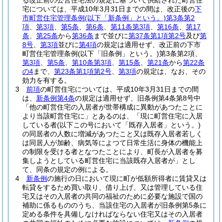
る改正前の公営住宅法の規定に基づいて供給された町営住
宅については、平成10年3月31日までの間は、改正後の
下
市町営住宅管理条例
(以下「新条例」という。)
第3条第2
項
、
第3項
、
第5条
、
第6条
、
第11条第3項
、
第16条
、
第17
条
、
第25条
から
第36条
まで並びに
第37条第1項第2号
及び
第
8号
、
第3項
並びに
第4項
の規定は適用せず、改正前の下市
町営住宅管理条例
(以下「旧条例」という。)
第3条第2項、
第3項
、
第5条
、
第10条第3項
、
第15条
、
第21条
から
第22条
の4
まで、
第23条第1項第2号
、
第3項
の規定は、なお、その
効力を有する。
3
前項
の町営住宅については、平成10年3月31日までの間
は、
新条例第4条
の規定は適用せず、旧条例第4条第8号中
「他の町営住宅の入居者が世帯構成に異動があつたことに
より当該町営住宅に」とあるのは、「現に町営住宅に入居
している者
(以下この号において「既存入居者」という。)
の同居者の人数に増減があつたこと又は既存入居者若しく
は同居人が加齢、病気等によつて日常生活に身体の機能上
の制限を受ける者となつたことにより、町長が入居者を募
集しようとしている町営住宅に当該既存入居者が」とし
て、同条の規定の例による。
4
新条例
の施行の日において現に町が低額所得者に賃貸又は
転貸をするため買い取り、借り上げ、又は管理している住
宅又はその入居者の共同の福祉のために必要な施設で国の
補助に係るもののうち、当該住宅の入居者が旧条例第5条に
定める条件を具備しなければならない住宅又はその入居者