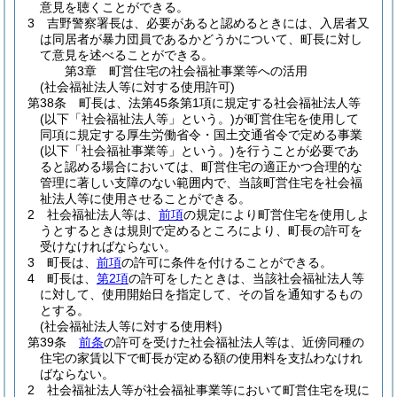
意見を聴くことができる。
3
吉野警察署長は、必要があると認めるときには、入居者又
は同居者が暴力団員であるかどうかについて、町長に対し
て意見を述べることができる。
第3章
町営住宅の社会福祉事業等への活用
(社会福祉法人等に対する使用許可)
第38条
町長は、法第45条第1項に規定する社会福祉法人等
(以下「社会福祉法人等」という。)
が町営住宅を使用して
同項に規定する厚生労働省令・国土交通省令で定める事業
(以下「社会福祉事業等」という。)
を行うことが必要であ
ると認める場合においては、町営住宅の適正かつ合理的な
管理に著しい支障のない範囲内で、当該町営住宅を社会福
祉法人等に使用させることができる。
2
社会福祉法人等は、
前項
の規定により町営住宅を使用しよ
うとするときは規則で定めるところにより、町長の許可を
受けなければならない。
3
町長は、
前項
の許可に条件を付けることができる。
4
町長は、
第2項
の許可をしたときは、当該社会福祉法人等
に対して、使用開始日を指定して、その旨を通知するもの
とする。
(社会福祉法人等に対する使用料)
第39条
前条
の許可を受けた社会福祉法人等は、近傍同種の
住宅の家賃以下で町長が定める額の使用料を支払わなけれ
ばならない。
2
社会福祉法人等が社会福祉事業等において町営住宅を現に