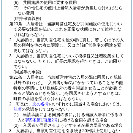
(6)
共同施設の使用に要する費用
(7)
その他住宅の使用上当然入居者が負担しなければなら
ない費用
(維持保管義務)
第20条
入居者は、当該町営住宅及び共同施設の使用につい
て必要な注意を払い、これを正常な状態において維持しな
ければならない。
2
入居者は、当該町営住宅を他の者に貸し、若しくはその入
居の権利を他の者に譲渡し、又は当該町営住宅の用途を変
更してはならない。
3
入居者は、当該町営住宅について模様替又は増改築をして
はならない。
ただし、町長の承認を得たときは、この限り
でない。
(同居等の承認)
第21条
入居者は、当該町営住宅の入居の際に同居した親族
以外の者
(ただし、入居者が病気にかかつていることその他
特別の事情により親族以外の者を同居させることが必要で
あると認めるときを除く。)
を同居させようとするときは、
町長の承認を受けなければならない。
2
町長は、
次の各号
のいずれかに該当する場合においては、
前項
の承認をしてはならない。
(1)
当該承認による同居の後における当該入居者に係る収
入が
第5条第1項第2号
に掲げる金額を超える場合
(2)
入居者が同居させようとする者が暴力団員である場合
3
入居者は、当該町営住宅を引き続き20日以上使用しない