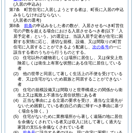
(入居の申込み)
第7条
町営住宅に入居しようとする者は、町長に入居の申込
みをしなければならない。
(入居者の選考)
第8条
前条
の申込みをした者の数が、入居させるべき町営住
宅の戸数を超える場合における入居させるべき者
(以下「入
居予定者」という。)
の選定は、当該入居予定者が住宅に困
窮する実情に応じ、適切な規模、設備、又は間取りの町営
住宅に入居することができるよう配慮し、
次の各号
の一に
該当する者のうちから行うものとする。
(1)
住宅以外の建物若しくは場所に居住し、又は保安上危
険若しくは衛生上有害な状態にある住宅に居住している
者
(2)
他の世帯と同居して著しく生活上の不便を受けている
者、又は住宅がないため親族と同居することができない
者
(3)
住宅の規模設備又は間取りと世帯構成との関係から衛
生上又は風致上不適当な居住状態にある者
(4)
正当な事由による立退の要求を受け、適当な立退先が
ないため困窮している者
(自己の責に帰すべき事由に基づ
く場合を除く。)
(5)
住宅がないために業務場所から著しく遠隔の地に居住
を余儀なくされている者又は収入に比して著しく過大な
家賃の支払を余儀なくされている者
(6)
前各号
に該当する者のほか、現に住宅に困窮している