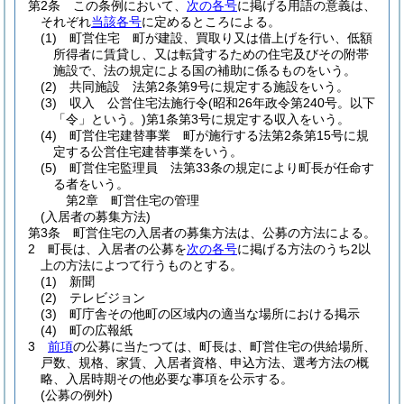
第2条
この条例において、
次の各号
に掲げる用語の意義は、
それぞれ
当該各号
に定めるところによる。
(1)
町営住宅 町が建設、買取り又は借上げを行い、低額
所得者に賃貸し、又は転貸するための住宅及びその附帯
施設で、法の規定による国の補助に係るものをいう。
(2)
共同施設 法第2条第9号に規定する施設をいう。
(3)
収入 公営住宅法施行令
(昭和26年政令第240号。以下
「令」という。)
第1条第3号に規定する収入をいう。
(4)
町営住宅建替事業 町が施行する法第2条第15号に規
定する公営住宅建替事業をいう。
(5)
町営住宅監理員 法第33条の規定により町長が任命す
る者をいう。
第2章
町営住宅の管理
(入居者の募集方法)
第3条
町営住宅の入居者の募集方法は、公募の方法による。
2
町長は、入居者の公募を
次の各号
に掲げる方法のうち2以
上の方法によつて行うものとする。
(1)
新聞
(2)
テレビジョン
(3)
町庁舎その他町の区域内の適当な場所における掲示
(4)
町の広報紙
3
前項
の公募に当たつては、町長は、町営住宅の供給場所、
戸数、規格、家賃、入居者資格、申込方法、選考方法の概
略、入居時期その他必要な事項を公示する。
(公募の例外)