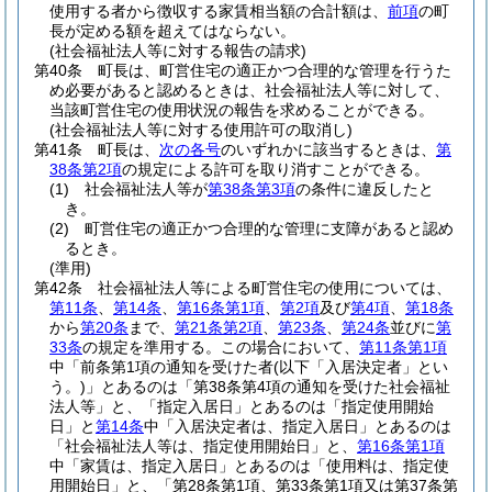
使用する者から徴収する家賃相当額の合計額は、
前項
の町
長が定める額を超えてはならない。
(社会福祉法人等に対する報告の請求)
第40条
町長は、町営住宅の適正かつ合理的な管理を行うた
め必要があると認めるときは、社会福祉法人等に対して、
当該町営住宅の使用状況の報告を求めることができる。
(社会福祉法人等に対する使用許可の取消し)
第41条
町長は、
次の各号
のいずれかに該当するときは、
第
38条第2項
の規定による許可を取り消すことができる。
(1)
社会福祉法人等が
第38条第3項
の条件に違反したと
き。
(2)
町営住宅の適正かつ合理的な管理に支障があると認め
るとき。
(準用)
第42条
社会福祉法人等による町営住宅の使用については、
第11条
、
第14条
、
第16条第1項
、
第2項
及び
第4項
、
第18条
から
第20条
まで、
第21条第2項
、
第23条
、
第24条
並びに
第
33条
の規定を準用する。
この場合において、
第11条第1項
中「前条第1項の通知を受けた者
(以下「入居決定者」とい
う。)
」とあるのは「第38条第4項の通知を受けた社会福祉
法人等」と、「指定入居日」とあるのは「指定使用開始
日」と
第14条
中「入居決定者は、指定入居日」とあるのは
「社会福祉法人等は、指定使用開始日」と、
第16条第1項
中「家賃は、指定入居日」とあるのは「使用料は、指定使
用開始日」と、「第28条第1項、第33条第1項又は第37条第