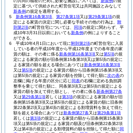
の共同の福祉のために必要な施設については、
新条例
の規
定に基づいて供給された町営住宅又は共同施設とみなして
新条例
の規定を適用する。
5
新条例第16条第3項
、
第27条第1項
又は
第29条第1項
の規
定による家賃の決定に関し必要な手続その他の行為は、
附
則第2項
の町営住宅については、
同項
の規定に関わらず、平
成10年3月31日以前においても
新条例
の例によりすること
ができる。
6
平成10年4月1日において現に
附則第2項
の町営住宅に入居
している者の平成10年度から平成12年度までの各年度の家
賃の額は、その者に係る
新条例第16条第3項
又は
第5項
の規
定による家賃の額が旧条例第15条第3項又は第5項の規定に
よる家賃の額を超える場合にあつては
新条例第16条第3項
又は
第5項
の規定による家賃の額から旧条例第15条第3項又
は第5項の規定による家賃の額を控除して得た額に
次の表
の
左欄に掲げる年度の区分に応じ
同表
の右欄に定める負担調
整率を乗じて得た額に、同条第3項又は第5項の規定による
家賃の額を加えて得た額とし、その者に係る
新条例第27条
又は
第29条第1項
若しくは
第3項
の規定による家賃の額が旧
条例第15条第3項又は第5項の規定による家賃の額に旧条例
第22条第2項又は第4項の規定による割増賃料を加えて得た
額を超える場合にあつては
新条例第27条
又は
第29条第1項
若しくは
第3項
の規定による家賃の額から旧条例第15条第3
項又は第5項の規定による家賃の額及び旧条例第22条第2項
又は第4項の規定による割増賃料の額を控除して得た額に
同