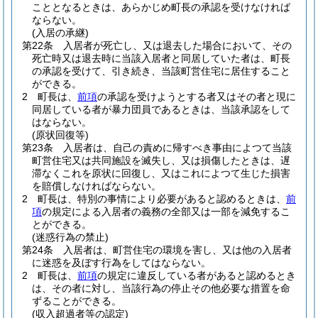
こととなるときは、あらかじめ町長の承認を受けなければ
ならない。
(入居の承継)
第22条
入居者が死亡し、又は退去した場合において、その
死亡時又は退去時に当該入居者と同居していた者は、町長
の承認を受けて、引き続き、当該町営住宅に居住すること
ができる。
2
町長は、
前項
の承認を受けようとする者又はその者と現に
同居している者が暴力団員であるときは、当該承認をして
はならない。
(原状回復等)
第23条
入居者は、自己の責めに帰すべき事由によつて当該
町営住宅又は共同施設を滅失し、又は損傷したときは、遅
滞なくこれを原状に回復し、又はこれによつて生じた損害
を賠償しなければならない。
2
町長は、特別の事情により必要があると認めるときは、
前
項
の規定による入居者の義務の全部又は一部を減免するこ
とができる。
(迷惑行為の禁止)
第24条
入居者は、町営住宅の環境を害し、又は他の入居者
に迷惑を及ぼす行為をしてはならない。
2
町長は、
前項
の規定に違反している者があると認めるとき
は、その者に対し、当該行為の停止その他必要な措置を命
ずることができる。
(収入超過者等の認定)