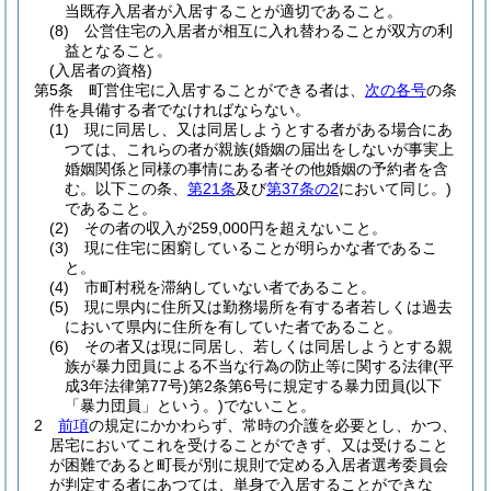
当既存入居者が入居することが適切であること。
(8)
公営住宅の入居者が相互に入れ替わることが双方の利
益となること。
(入居者の資格)
第5条
町営住宅に入居することができる者は、
次の各号
の条
件を具備する者でなければならない。
(1)
現に同居し、又は同居しようとする者がある場合にあ
つては、これらの者が親族
(婚姻の届出をしないが事実上
婚姻関係と同様の事情にある者その他婚姻の予約者を含
む。以下この条、
第21条
及び
第37条の2
において同じ。)
であること。
(2)
その者の収入が259,000円を超えないこと。
(3)
現に住宅に困窮していることが明らかな者であるこ
と。
(4)
市町村税を滞納していない者であること。
(5)
現に県内に住所又は勤務場所を有する者若しくは過去
において県内に住所を有していた者であること。
(6)
その者又は現に同居し、若しくは同居しようとする親
族が暴力団員による不当な行為の防止等に関する法律
(平
成3年法律第77号)
第2条第6号に規定する暴力団員
(以下
「暴力団員」という。)
でないこと。
2
前項
の規定にかかわらず、常時の介護を必要とし、かつ、
居宅においてこれを受けることができず、又は受けること
が困難であると町長が別に規則で定める入居者選考委員会
が判定する者にあつては、単身で入居することができな