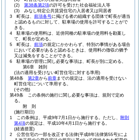
(2)
第38条第2項
の許可を受けた社会福祉法人等
(3)
みなし特定公共賃貸住宅の入居者又は同居者
3
町長は、
前項各号
に掲げる者の組織する団体で町長が適当
と認めるものに対して、駐車場の使用を許可することがで
きる。
4
駐車場の使用料は、近傍同種の駐車場の使用料を勘案し
て、町長が定める。
5
町長は、
前項
の規定にかかわらず、特別の事情がある場合
において必要があると認めるときは、使用料の徴収の猶予
又は減免をすることができる。
6
駐車場の管理に関し必要な事項は、町長が別に定める。
第6章
雑則
(法の適用を受けない町営住宅に対する準用)
第48条
第2章
から
前章
までの規定は、法の適用を受けない
町営住宅について準用する。
(その他)
第49条
この条例の施行に関し必要な事項は、規則で定め
る。
附
則
(施行期日)
1
この条例は、平成9年7月1日から施行する。
ただし、
附則
第4項
の規定は、平成10年4月1日から施行する。
(経過措置)
2
公営住宅の一部を改正する法律
(平成8年法律第55号)
によ