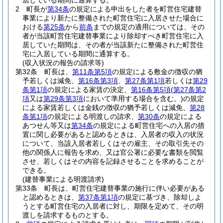
居している期間に通算する。
2
町長が
第34条
の規定による申出をした者を町営住宅建替
事業により新たに整備された町営住宅に入居させた場合に
おける
第25条
から
前条
までの規定の適用については、その
者が当該町営住宅建替事業により除却すべき町営住宅に入
居していた期間は、その者が当該新たに整備された町営住
宅に入居している期間に通算する。
(収入状況の報告の請求等)
第32条
町長は、
第11条第5項
の規定による敷金の徴収の猶
予若しくは減免、
第16条第3項
、
第27条第1項
若しくは
第29
条第1項
の規定による家賃の決定、
第16条第5項
(
第27条第2
項
又は
第29条第3項
において準用する場合を含む。)
の規定
による家賃若しくは金銭の徴収の猶予若しくは減免、
第28
条第1項
の規定による明渡しの請求、
第30条
の規定による
あつせん等又は
第34条
の規定による町営住宅への入居の措
置に関し必要があると認めるときは、入居者の収入の状況
について、当該入居者若しくはその雇主、その取引先その
他の関係人に報告を求め、又は官公署に必要な書類を閲覧
させ、若しくはその内容を記録させることを求めることが
できる。
(建替事業による明渡請求)
第33条
町長は、町営住宅建替事業の施行に伴い必要がある
と認めるときは、
第37条第1項
の規定に基づき、除却しよ
うとする町営住宅の入居者に対し、期限を定めて、その明
渡しを請求するものとする。