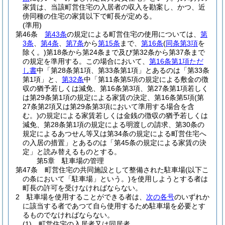
家賃は、当該町営住宅の入居者の収入を勘案し、かつ、近
傍同種の住宅の家賃以下で町長が定める。
(準用)
第46条
第43条
の規定による町営住宅の使用については、
第
3条
、
第4条
、
第7条
から
第15条
まで、
第16条
(
同条第3項
を
除く。)
第18条から第24条まで及び第32条から第37条まで
の規定を準用する。
この場合において、
第16条第1項ただ
し書
中「第28条第1項、第33条第1項」とあるのは「第33条
第1項」と、
第32条
中「第11条第5項の規定による敷金の徴
収の猶予若しくは減免、第16条第3項、第27条第1項若しく
は第29条第1項の規定による家賃の決定、第16条第5項
(第
27条第2項又は第29条第3項において準用する場合を含
む。)
の規定による家賃若しくは金銭の徴収の猶予若しくは
減免、第28条第1項の規定による明渡しの請求、第30条の
規定によるあつせん等又は第34条の規定による町営住宅へ
の入居の措置」とあるのは「第45条の規定による家賃の決
定」と読み替えるものとする。
第5章
駐車場の管理
第47条
町営住宅の共同施設として整備された駐車場
(以下こ
の条において「駐車場」という。)
を使用しようとする者は
町長の許可を受けなければならない。
2
駐車場を使用することができる者は、
次の各号
のいずれか
に該当する者であつて自ら使用するため駐車場を必要とす
るものでなければならない。
(1)
町営住宅の入居者又は同居者