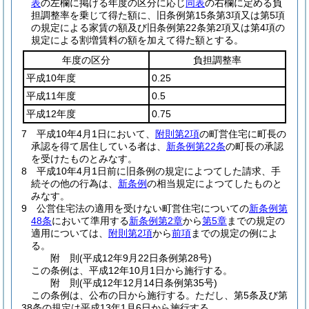
表
の左欄に掲げる年度の区分に応じ
同表
の右欄に定める負
担調整率を乗じて得た額に、旧条例第15条第3項又は第5項
の規定による家賃の額及び旧条例第22条第2項又は第4項の
規定による割増賃料の額を加えて得た額とする。
年度の区分
負担調整率
平成10年度
0.25
平成11年度
0.5
平成12年度
0.75
7
平成10年4月1日において、
附則第2項
の町営住宅に町長の
承認を得て居住している者は、
新条例第22条
の町長の承認
を受けたものとみなす。
8
平成10年4月1日前に旧条例の規定によつてした請求、手
続その他の行為は、
新条例
の相当規定によつてしたものと
みなす。
9
公営住宅法の適用を受けない町営住宅についての
新条例第
48条
において準用する
新条例第2章
から
第5章
までの規定の
適用については、
附則第2項
から
前項
までの規定の例によ
る。
附
則
(平成12年9月22日
条例第28号)
この条例は、平成12年10月1日から施行する。
附
則
(平成12年12月14日
条例第35号)
この条例は、公布の日から施行する。
ただし、第5条及び第
38条の規定は平成13年1月6日から施行する。