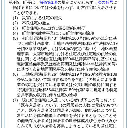
第4条
町長は、
前条第1項
の規定にかかわらず、
次の各号
に
掲げる者については公募を行わず、町営住宅に入居させる
ことができる。
(1)
災害による住宅の滅失
(2)
不良住宅の撤去
(3)
町営住宅の借上げに係る契約の終了
(4)
町営住宅建替事業による町営住宅の除却
(5)
都市計画法
(昭和43年法律第100号)
第59条の規定に基
づく都市計画事業、土地区画整理法
(昭和29年法律第119
号)
第3条第3項若しくは第4項の規定に基づく土地区画整
理事業、大都市地域における住宅及び住宅地の供給の促
進に関する特別措置法
(昭和50年法律第67号)
に基づく住
宅街区整備事業又は都市再開発法
(昭和44年法律第38号)
に基づく市街地再開発事業の施行に伴う住宅の除却
(6)
土地収用法
(昭和26年法律第219号)
第20条
(同法第138
条第1項において準用する場合を含む。)
の規定による事
業の認定を受けている事業又は公共用地の取得に関する
特別措置法
(昭和36年法律第150号)
第2条に規定する特定
公共事業の執行に伴う住宅の除却
(7)
現に町営住宅に入居している者
(以下この号において
「既存入居者」という。)
の同居者の人数に増減があつた
こと、既存入居者又は同居者が加齢、病気等によつて日
常生活に身体の機能上の制限を受ける者となつたことそ
の他既存入居者又は同居者の世帯構成及び心身の状況か
らみて町長が入居者を募集しようとしている町営住宅に