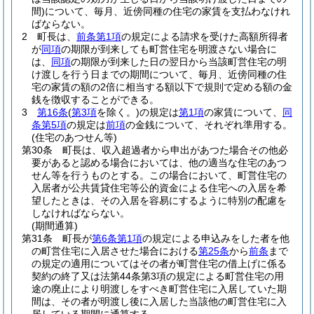
間)
について、毎月、近傍同種の住宅の家賃を支払わなけれ
ばならない。
2
町長は、
前条第1項
の規定による請求を受けた高額所得者
が
同項
の期限が到来しても町営住宅を明渡さない場合に
は、
同項
の期限が到来した日の翌日から当該町営住宅の明
け渡しを行う日までの期間について、毎月、近傍同種の住
宅の家賃の額の2倍に相当する額以下で規則で定める額の金
銭を徴収することができる。
3
第16条
(
第3項
を除く。)
の規定は
第1項
の家賃について、
同
条第5項
の規定は
前項
の金銭について、それぞれ準用する。
(住宅のあつせん等)
第30条
町長は、収入超過者から申出があつた場合その他必
要があると認める場合においては、他の適当な住宅のあつ
せん等を行うものとする。
この場合において、町営住宅の
入居者が公共賃貸住宅等公的資金による住宅への入居を希
望したときは、その入居を容易にするように特別の配慮を
しなければならない。
(期間通算)
第31条
町長が
第6条第1項
の規定による申込みをした者を他
の町営住宅に入居させた場合における
第25条
から
前条
まで
の規定の適用についてはその者が町営住宅の借上げに係る
契約の終了又は法第44条第3項の規定による町営住宅の用
途の廃止により明渡しをすべき町営住宅に入居していた期
間は、その者が明渡し後に入居した当該他の町営住宅に入