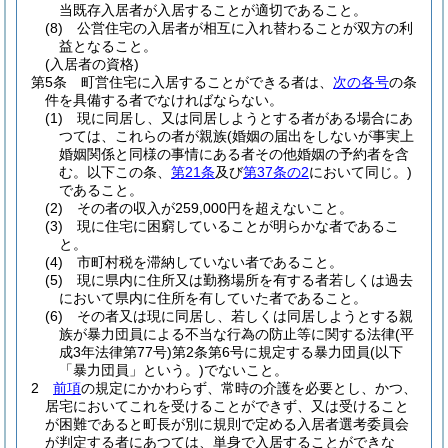
当既存入居者が入居することが適切であること。
(8)
公営住宅の入居者が相互に入れ替わることが双方の利
益となること。
(入居者の資格)
第5条
町営住宅に入居することができる者は、
次の各号
の条
件を具備する者でなければならない。
(1)
現に同居し、又は同居しようとする者がある場合にあ
つては、これらの者が親族
(婚姻の届出をしないが事実上
婚姻関係と同様の事情にある者その他婚姻の予約者を含
む。以下この条、
第21条
及び
第37条の2
において同じ。)
であること。
(2)
その者の収入が259,000円を超えないこと。
(3)
現に住宅に困窮していることが明らかな者であるこ
と。
(4)
市町村税を滞納していない者であること。
(5)
現に県内に住所又は勤務場所を有する者若しくは過去
において県内に住所を有していた者であること。
(6)
その者又は現に同居し、若しくは同居しようとする親
族が暴力団員による不当な行為の防止等に関する法律
(平
成3年法律第77号)
第2条第6号に規定する暴力団員
(以下
「暴力団員」という。)
でないこと。
2
前項
の規定にかかわらず、常時の介護を必要とし、かつ、
居宅においてこれを受けることができず、又は受けること
が困難であると町長が別に規則で定める入居者選考委員会
が判定する者にあつては、単身で入居することができな