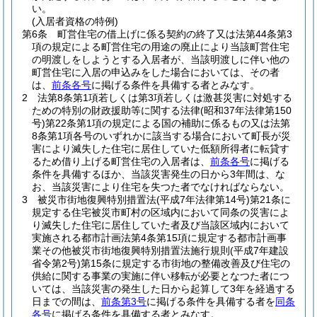
い。
(入居者資格の特例)
第6条
町営住宅の借上げに係る契約の終了又は法第44条第3
項の規定による町営住宅の用途の廃止により当該町営住宅
の明渡しをしようとする入居者が、当該明渡しに伴い他の
町営住宅に入居の申込みをした場合においては、その者
は、
前条各号
に掲げる条件を具備する者とみなす。
2
法第8条第1項若しくは第3項若しくは激甚災害に対処する
ための特別の財政援助等に関する法律
(昭和37年法律第150
号)
第22条第1項の規定による国の補助に係るもの又は法第
8条第1項各号のいずれかに該当する場合において町長が災
害により滅失した住宅に居住していた低額所得者に転貸す
るため借り上げる町営住宅の入居者は、
前条各号
に掲げる
条件を具備するほか、当該災害発生の日から3年間は、な
お、当該災害により住宅を失つた者でなければならない。
3
被災市街地復興特別措置法
(平成7年法律第14号)
第21条に
規定する住宅被災市町村の区域内において同条の災害によ
り滅失した住宅に居住していた者及び当該区域内において
実施される都市計画法第4条第15項に規定する都市計画事
業その他被災市街地復興特別措置法施行規則
(平成7年建設
省令第2号)
第15条に規定する市街地の整備改善及び住宅の
供給に関する事業の実施に伴い移転が必要となつた者につ
いては、当該災害の発生した日から起算して3年を経過する
日までの間は、
前条第3号
に掲げる条件を具備する者を
同条
各号
に掲げる条件を具備する者とみなす。