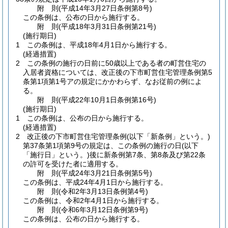
附
則
(平成14年3月27日
条例第8号)
この条例は、公布の日から施行する。
附
則
(平成18年3月31日
条例第21号)
(施行期日)
1
この条例は、平成18年4月1日から施行する。
(経過措置)
2
この条例の施行の日前に50歳以上である者の町営住宅の
入居者資格については、改正後の下市町営住宅管理条例第5
条第1項第1号アの規定にかかわらず、なお従前の例によ
る。
附
則
(平成22年10月1日
条例第16号)
(施行期日)
1
この条例は、公布の日から施行する。
(経過措置)
2
改正後の下市町営住宅管理条例
(以下「新条例」という。)
第37条第1項第9号の規定は、この条例の施行の日
(以下
「施行日」という。)
後に新条例第7条、第8条及び第22条
の許可を受けた者に適用する。
附
則
(平成24年3月21日
条例第5号)
この条例は、平成24年4月1日から施行する。
附
則
(令和2年3月13日
条例第4号)
この条例は、令和2年4月1日から施行する。
附
則
(令和6年3月12日
条例第9号)
この条例は、公布の日から施行する。