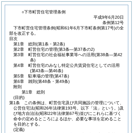
○下市町営住宅管理条例
平成9年6月20日
条例第12号
下市町営住宅管理条例(昭和61年6月下市町条例第17号)の全
部を改正する。
目次
第1章
総則
(第1条・第2条)
第2章
町営住宅の管理
(第3条―第37条の2)
第3章
町営住宅の社会福祉事業等への活用
(第38条―第42
条)
第4章
町営住宅のみなし特定公共賃貸住宅としての活用
(第43条―第46条)
第5章
駐車場の管理
(第47条)
第6章
雑則
(第48条・第49条)
附則
第1章
総則
(目的)
第1条
この条例は、町営住宅及び共同施設の管理について、
公営住宅法
(昭和26年法律第193号。以下「法」という。)
及
び地方自治法
(昭和22年法律第67号)
並びにこれらに基づく
命令の定めるところによるほか、必要な事項を定めること
を目的とする。
(定義)