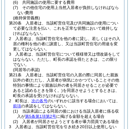
(6)
共同施設の使用に要する費用
(7)
その他住宅の使用上当然入居者が負担しなければなら
ない費用
(維持保管義務)
第20条
入居者は、当該町営住宅及び共同施設の使用につい
て必要な注意を払い、これを正常な状態において維持しな
ければならない。
2
入居者は、当該町営住宅を他の者に貸し、若しくはその入
居の権利を他の者に譲渡し、又は当該町営住宅の用途を変
更してはならない。
3
入居者は、当該町営住宅について模様替又は増改築をして
はならない。
ただし、町長の承認を得たときは、この限り
でない。
(同居等の承認)
第21条
入居者は、当該町営住宅の入居の際に同居した親族
以外の者
(ただし、入居者が病気にかかつていることその他
特別の事情により親族以外の者を同居させることが必要で
あると認めるときを除く。)
を同居させようとするときは、
町長の承認を受けなければならない。
2
町長は、
次の各号
のいずれかに該当する場合においては、
前項
の承認をしてはならない。
(1)
当該承認による同居の後における当該入居者に係る収
入が
第5条第1項第2号
に掲げる金額を超える場合
(2)
入居者が同居させようとする者が暴力団員である場合
3
入居者は、当該町営住宅を引き続き20日以上使用しない