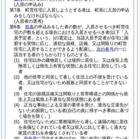
(入居の申込み)
第7条
町営住宅に入居しようとする者は、町長に入居の申込
みをしなければならない。
(入居者の選考)
第8条
前条
の申込みをした者の数が、入居させるべき町営住
宅の戸数を超える場合における入居させるべき者
(以下「入
居予定者」という。)
の選定は、当該入居予定者が住宅に困
窮する実情に応じ、適切な規模、設備、又は間取りの町営
住宅に入居することができるよう配慮し、
次の各号
の一に
該当する者のうちから行うものとする。
(1)
住宅以外の建物若しくは場所に居住し、又は保安上危
険若しくは衛生上有害な状態にある住宅に居住している
者
(2)
他の世帯と同居して著しく生活上の不便を受けている
者、又は住宅がないため親族と同居することができない
者
(3)
住宅の規模設備又は間取りと世帯構成との関係から衛
生上又は風致上不適当な居住状態にある者
(4)
正当な事由による立退の要求を受け、適当な立退先が
ないため困窮している者
(自己の責に帰すべき事由に基づ
く場合を除く。)
(5)
住宅がないために業務場所から著しく遠隔の地に居住
を余儀なくされている者又は収入に比して著しく過大な
家賃の支払を余儀なくされている者
(6)
前各号
に該当する者のほか、現に住宅に困窮している