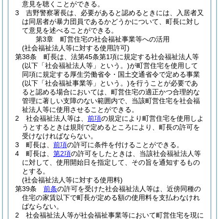
意見を聴くことができる。
3
吉野警察署長は、必要があると認めるときには、入居者又
は同居者が暴力団員であるかどうかについて、町長に対し
て意見を述べることができる。
第3章
町営住宅の社会福祉事業等への活用
(社会福祉法人等に対する使用許可)
第38条
町長は、法第45条第1項に規定する社会福祉法人等
(以下「社会福祉法人等」という。)
が町営住宅を使用して
同項に規定する厚生労働省令・国土交通省令で定める事業
(以下「社会福祉事業等」という。)
を行うことが必要であ
ると認める場合においては、町営住宅の適正かつ合理的な
管理に著しい支障のない範囲内で、当該町営住宅を社会福
祉法人等に使用させることができる。
2
社会福祉法人等は、
前項
の規定により町営住宅を使用しよ
うとするときは規則で定めるところにより、町長の許可を
受けなければならない。
3
町長は、
前項
の許可に条件を付けることができる。
4
町長は、
第2項
の許可をしたときは、当該社会福祉法人等
に対して、使用開始日を指定して、その旨を通知するもの
とする。
(社会福祉法人等に対する使用料)
第39条
前条
の許可を受けた社会福祉法人等は、近傍同種の
住宅の家賃以下で町長が定める額の使用料を支払わなけれ
ばならない。
2
社会福祉法人等が社会福祉事業等において町営住宅を現に