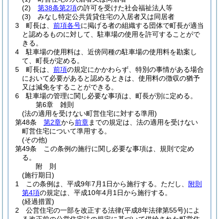
(2)
第38条第2項
の許可を受けた社会福祉法人等
(3)
みなし特定公共賃貸住宅の入居者又は同居者
3
町長は、
前項各号
に掲げる者の組織する団体で町長が適当
と認めるものに対して、駐車場の使用を許可することがで
きる。
4
駐車場の使用料は、近傍同種の駐車場の使用料を勘案し
て、町長が定める。
5
町長は、
前項
の規定にかかわらず、特別の事情がある場合
において必要があると認めるときは、使用料の徴収の猶予
又は減免をすることができる。
6
駐車場の管理に関し必要な事項は、町長が別に定める。
第6章
雑則
(法の適用を受けない町営住宅に対する準用)
第48条
第2章
から
前章
までの規定は、法の適用を受けない
町営住宅について準用する。
(その他)
第49条
この条例の施行に関し必要な事項は、規則で定め
る。
附
則
(施行期日)
1
この条例は、平成9年7月1日から施行する。
ただし、
附則
第4項
の規定は、平成10年4月1日から施行する。
(経過措置)
2
公営住宅の一部を改正する法律
(平成8年法律第55号)
によ