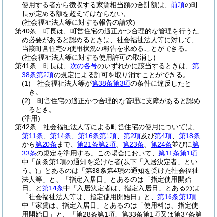
使用する者から徴収する家賃相当額の合計額は、
前項
の町
長が定める額を超えてはならない。
(社会福祉法人等に対する報告の請求)
第40条
町長は、町営住宅の適正かつ合理的な管理を行うた
め必要があると認めるときは、社会福祉法人等に対して、
当該町営住宅の使用状況の報告を求めることができる。
(社会福祉法人等に対する使用許可の取消し)
第41条
町長は、
次の各号
のいずれかに該当するときは、
第
38条第2項
の規定による許可を取り消すことができる。
(1)
社会福祉法人等が
第38条第3項
の条件に違反したと
き。
(2)
町営住宅の適正かつ合理的な管理に支障があると認め
るとき。
(準用)
第42条
社会福祉法人等による町営住宅の使用については、
第11条
、
第14条
、
第16条第1項
、
第2項
及び
第4項
、
第18条
から
第20条
まで、
第21条第2項
、
第23条
、
第24条
並びに
第
33条
の規定を準用する。
この場合において、
第11条第1項
中「前条第1項の通知を受けた者
(以下「入居決定者」とい
う。)
」とあるのは「第38条第4項の通知を受けた社会福祉
法人等」と、「指定入居日」とあるのは「指定使用開始
日」と
第14条
中「入居決定者は、指定入居日」とあるのは
「社会福祉法人等は、指定使用開始日」と、
第16条第1項
中「家賃は、指定入居日」とあるのは「使用料は、指定使
用開始日」と、「第28条第1項、第33条第1項又は第37条第