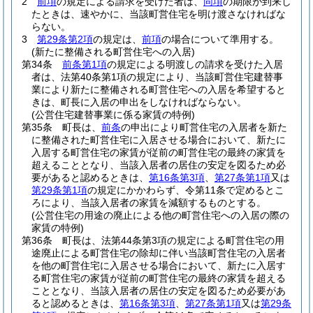
2
前項
の規定による請求を受けた者は、
同項
の期限が到来し
たときは、速やかに、当該町営住宅を明け渡さなければな
らない。
3
第29条第2項
の規定は、
前項
の場合について準用する。
(新たに整備される町営住宅への入居)
第34条
前条第1項
の規定による明渡しの請求を受けた入居
者は、法第40条第1項の規定により、当該町営住宅建替事
業により新たに整備される町営住宅への入居を希望すると
きは、町長に入居の申出をしなければならない。
(公営住宅建替事業に係る家賃の特例)
第35条
町長は、
前条
の申出により町営住宅の入居者を新た
に整備された町営住宅に入居させる場合において、新たに
入居する町営住宅の家賃が従前の町営住宅の最終の家賃を
超えることとなり、当該入居者の居住の安定を図るため必
要があると認めるときは、
第16条第3項
、
第27条第1項
又は
第29条第1項
の規定にかかわらず、令第11条で定めるとこ
ろにより、当該入居者の家賃を減額するものとする。
(公営住宅の用途の廃止による他の町営住宅への入居の際の
家賃の特例)
第36条
町長は、法第44条第3項の規定による町営住宅の用
途廃止による町営住宅の除却に伴い当該町営住宅の入居者
を他の町営住宅に入居させる場合において、新たに入居す
る町営住宅の家賃が従前の町営住宅の最終の家賃を超える
こととなり、当該入居者の居住の安定を図るため必要があ
ると認めるときは、
第16条第3項
、
第27条第1項
又は
第29条