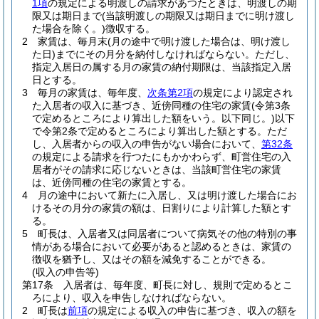
1項
の規定による明渡しの請求があつたときは、明渡しの期
限又は期日まで
(当該明渡しの期限又は期日までに明け渡し
た場合を除く。)
徴収する。
2
家賃は、毎月末
(月の途中で明け渡した場合は、明け渡し
た日)
までにその月分を納付しなければならない。
ただし、
指定入居日の属する月の家賃の納付期限は、当該指定入居
日とする。
3
毎月の家賃は、毎年度、
次条第2項
の規定により認定され
た入居者の収入に基づき、近傍同種の住宅の家賃
(令第3条
で定めるところにより算出した額をいう。以下同じ。)
以下
で令第2条で定めるところにより算出した額とする。
ただ
し、入居者からの収入の申告がない場合において、
第32条
の規定による請求を行つたにもかかわらず、町営住宅の入
居者がその請求に応じないときは、当該町営住宅の家賃
は、近傍同種の住宅の家賃とする。
4
月の途中において新たに入居し、又は明け渡した場合にお
けるその月分の家賃の額は、日割りにより計算した額とす
る。
5
町長は、入居者又は同居者について病気その他の特別の事
情がある場合において必要があると認めるときは、家賃の
徴収を猶予し、又はその額を減免することができる。
(収入の申告等)
第17条
入居者は、毎年度、町長に対し、規則で定めるとこ
ろにより、収入を申告しなければならない。
2
町長は
前項
の規定による収入の申告に基づき、収入の額を