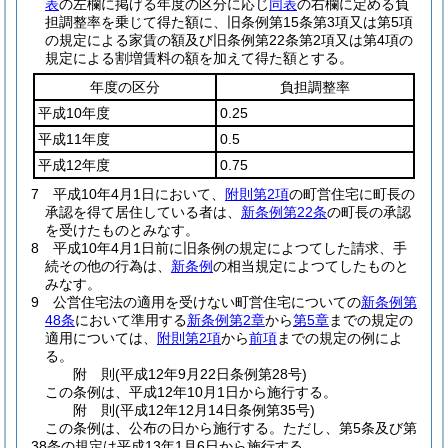
表
の左欄に掲げる年度の区分に応じ
同表
の右欄に定める負
担調整率を乗じて得た額に、旧条例第15条第3項又は第5項
の規定による家賃の額及び旧条例第22条第2項又は第4項の
規定による割増賃料の額を加えて得た額とする。
年度の区分
負担調整率
平成10年度
0.25
平成11年度
0.5
平成12年度
0.75
7
平成10年4月1日において、
附則第2項
の町営住宅に町長の
承認を得て居住している者は、
新条例第22条
の町長の承認
を受けたものとみなす。
8
平成10年4月1日前に旧条例の規定によつてした請求、手
続その他の行為は、
新条例
の相当規定によつてしたものと
みなす。
9
公営住宅法の適用を受けない町営住宅についての
新条例第
48条
において準用する
新条例第2章
から
第5章
までの規定の
適用については、
附則第2項
から
前項
までの規定の例によ
る。
附
則
(平成12年9月22日
条例第28号)
この条例は、平成12年10月1日から施行する。
附
則
(平成12年12月14日
条例第35号)
この条例は、公布の日から施行する。
ただし、第5条及び第
38条の規定は平成13年1月6日から施行する。