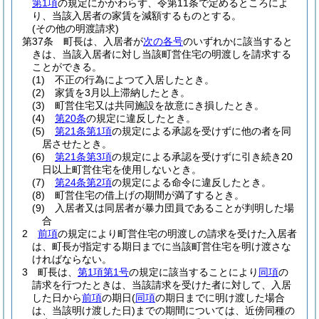
第1項
の規定にかかわらず、令第11条で定めるところによ
り、当該入居者の家賃を減額するものとする。
(その他の明渡請求)
第37条
町長は、入居者が
次の各号
のいずれかに該当すると
きは、当該入居者に対し当該町営住宅の明渡しを請求する
ことができる。
(1)
不正の行為によつて入居したとき。
(2)
家賃を3月以上滞納したとき。
(3)
町営住宅又は共同施設を故意にき損したとき。
(4)
第20条
の規定に違反したとき。
(5)
第21条第1項
の規定による承認を受けずに他の者を同
居させたとき。
(6)
第21条第3項
の規定による承認を受けずに引き続き20
日以上町営住宅を使用しないとき。
(7)
第24条第2項
の規定による命令に違反したとき。
(8)
町営住宅の借上げの期間が満了するとき。
(9)
入居者又は同居者が暴力団員であることが判明した場
合
2
前項
の規定により町営住宅の明渡しの請求を受けた入居者
は、町長が指定する期日までに当該町営住宅を明け渡さな
ければならない。
3
町長は、
第1項第1号
の規定に該当することにより
同項
の
請求を行つたときは、当該請求を受けた者に対して、入居
した日から
前項
の期日
(
同項
の期日までに明け渡した場合
は、当該明け渡した日)
までの期間については、近傍同種の