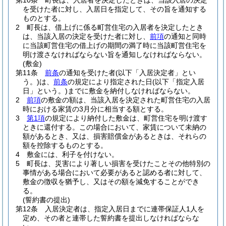
第10条
町長は、入居者を決定したときは、当該入居の決定
を受けた者に対し、入居日を指定して、その旨を通知する
ものとする。
2
町長は、借上げに係る町営住宅の入居者を決定したとき
は、当該入居の決定を受けた者に対し、
前項
の通知と同時
に当該町営住宅の借上げの期間の満了時に当該町営住宅を
明け渡さなければならない旨を通知しなければならない。
(敷金)
第11条
前条
の通知を受けた者
(以下「入居決定者」とい
う。)
は、
前条
の規定により指定された日
(以下「指定入居
日」という。)
までに敷金を納付しなければならない。
2
前項
の敷金の額は、当該入居を決定された町営住宅の入居
時における家賃の3月分に相当する額とする。
3
第1項
の規定により納付した敷金は、町営住宅を明け渡す
ときに還付する。
この場合において、家賃について未納の
額があるとき、又は、損害賠償金があるときは、それらの
額を控除するものとする。
4
敷金には、利子を付けない。
5
町長は、災害により著しい損害を受けたことその他特別の
事情がある場合において必要があると認める者に対して、
敷金の徴収を猶予し、又はその額を減免することができ
る。
(誓約書の提出)
第12条
入居決定者は、指定入居日までに連帯保証人1人を
定め、その者と連帯した誓約書を提出しなければならな