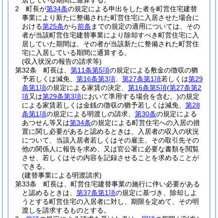
居している期間に通算する。
2
町長が
第34条
の規定による申出をした者を町営住宅建替
事業により新たに整備された町営住宅に入居させた場合に
おける
第25条
から
前条
までの規定の適用については、その
者が当該町営住宅建替事業により除却すべき町営住宅に入
居していた期間は、その者が当該新たに整備された町営住
宅に入居している期間に通算する。
(収入状況の報告の請求等)
第32条
町長は、
第11条第5項
の規定による敷金の徴収の猶
予若しくは減免、
第16条第3項
、
第27条第1項
若しくは
第29
条第1項
の規定による家賃の決定、
第16条第5項
(
第27条第2
項
又は
第29条第3項
において準用する場合を含む。)
の規定
による家賃若しくは金銭の徴収の猶予若しくは減免、
第28
条第1項
の規定による明渡しの請求、
第30条
の規定による
あつせん等又は
第34条
の規定による町営住宅への入居の措
置に関し必要があると認めるときは、入居者の収入の状況
について、当該入居者若しくはその雇主、その取引先その
他の関係人に報告を求め、又は官公署に必要な書類を閲覧
させ、若しくはその内容を記録させることを求めることが
できる。
(建替事業による明渡請求)
第33条
町長は、町営住宅建替事業の施行に伴い必要がある
と認めるときは、
第37条第1項
の規定に基づき、除却しよ
うとする町営住宅の入居者に対し、期限を定めて、その明
渡しを請求するものとする。