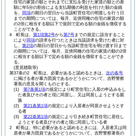
住宅の家賃の額とそれまでに支払を受けた家賃の額との差
額に年5分の割合による支払期後の利息を付けた額の金銭
を、
同項
の期日の翌日から当該町営住宅の明渡しを行う日
までの期間については、毎月、近傍同種の住宅の家賃の額
の2倍に相当する額以下で規則で定める額の金銭を徴収する
ことができる。
4
町長は、
第1項第2号
から
第7号
までの規定に該当すること
により
同項
の請求を行つたときは当該請求を受けた者に対
し、
第2項
の期日の翌日から当該町営住宅を明け渡す日まで
の期間については、毎月、近傍同種の住宅の家賃の額の2倍
に相当する額以下で定める額の金銭を徴収することができ
る。
(意見聴取等)
第37条の2
町長は、必要があると認めるときは、
次の各号
に掲げる者が暴力団員であるかどうかについて、吉野警察
署長の意見を聞くものとする。
(1)
第7条第1項
の規定により町営住宅に入居の申込みをし
た者及びその者と現に同居し、又は同居しようとする親
族
(2)
第21条第1項
の規定により入居者が同居させようとす
る者
(3)
第22条第1項
の規定により引き続き町営住宅に居住し
ようとする者及びその者と現に同居している者
2
町長は、特に必要があると認めるときには、入居者又は同
居者が暴力団員であるかどうかについて、吉野警察署長の