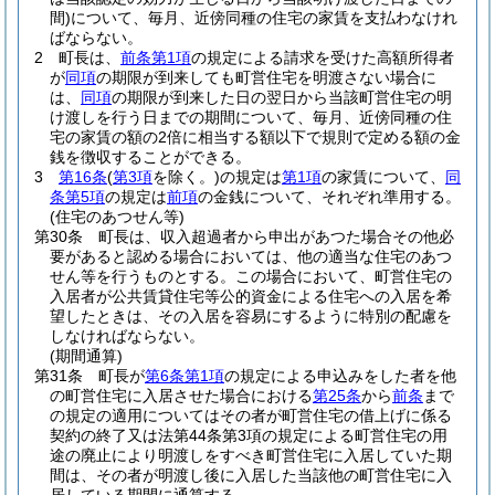
間)
について、毎月、近傍同種の住宅の家賃を支払わなけれ
ばならない。
2
町長は、
前条第1項
の規定による請求を受けた高額所得者
が
同項
の期限が到来しても町営住宅を明渡さない場合に
は、
同項
の期限が到来した日の翌日から当該町営住宅の明
け渡しを行う日までの期間について、毎月、近傍同種の住
宅の家賃の額の2倍に相当する額以下で規則で定める額の金
銭を徴収することができる。
3
第16条
(
第3項
を除く。)
の規定は
第1項
の家賃について、
同
条第5項
の規定は
前項
の金銭について、それぞれ準用する。
(住宅のあつせん等)
第30条
町長は、収入超過者から申出があつた場合その他必
要があると認める場合においては、他の適当な住宅のあつ
せん等を行うものとする。
この場合において、町営住宅の
入居者が公共賃貸住宅等公的資金による住宅への入居を希
望したときは、その入居を容易にするように特別の配慮を
しなければならない。
(期間通算)
第31条
町長が
第6条第1項
の規定による申込みをした者を他
の町営住宅に入居させた場合における
第25条
から
前条
まで
の規定の適用についてはその者が町営住宅の借上げに係る
契約の終了又は法第44条第3項の規定による町営住宅の用
途の廃止により明渡しをすべき町営住宅に入居していた期
間は、その者が明渡し後に入居した当該他の町営住宅に入