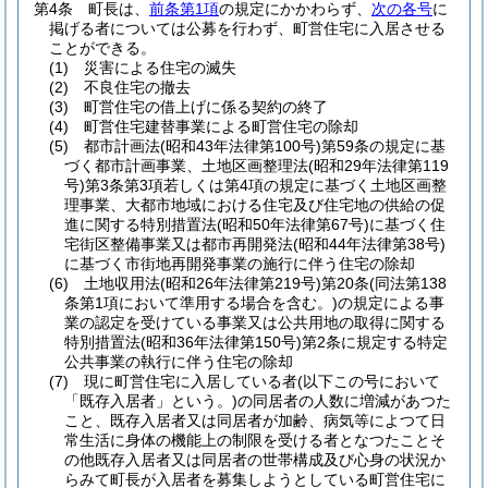
第4条
町長は、
前条第1項
の規定にかかわらず、
次の各号
に
掲げる者については公募を行わず、町営住宅に入居させる
ことができる。
(1)
災害による住宅の滅失
(2)
不良住宅の撤去
(3)
町営住宅の借上げに係る契約の終了
(4)
町営住宅建替事業による町営住宅の除却
(5)
都市計画法
(昭和43年法律第100号)
第59条の規定に基
づく都市計画事業、土地区画整理法
(昭和29年法律第119
号)
第3条第3項若しくは第4項の規定に基づく土地区画整
理事業、大都市地域における住宅及び住宅地の供給の促
進に関する特別措置法
(昭和50年法律第67号)
に基づく住
宅街区整備事業又は都市再開発法
(昭和44年法律第38号)
に基づく市街地再開発事業の施行に伴う住宅の除却
(6)
土地収用法
(昭和26年法律第219号)
第20条
(同法第138
条第1項において準用する場合を含む。)
の規定による事
業の認定を受けている事業又は公共用地の取得に関する
特別措置法
(昭和36年法律第150号)
第2条に規定する特定
公共事業の執行に伴う住宅の除却
(7)
現に町営住宅に入居している者
(以下この号において
「既存入居者」という。)
の同居者の人数に増減があつた
こと、既存入居者又は同居者が加齢、病気等によつて日
常生活に身体の機能上の制限を受ける者となつたことそ
の他既存入居者又は同居者の世帯構成及び心身の状況か
らみて町長が入居者を募集しようとしている町営住宅に