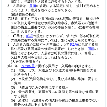
認定し、当該額を入居者に通知するものとする。
3
入居者は、
前項
の規定による認定に対し、規則で定めると
ころにより、意見を述べることができる。
(修繕費用の負担)
第18条
町営住宅及び共同施設の修繕
(畳の表替え、破損ガラ
スの取替え等の軽微な修繕及び給水栓、点滅器その他附帯
施設の構造上重要でない部分の修繕を除く。)
に要する費用
は、町の負担とする。
2
町長は、
前項
の規定にかかわらず、借上げに係る町営住宅
の修繕に要する費用については、別に定めるものとする。
3
入居者の責めに帰すべき事由によつて
第1項
に規定する町
営住宅及び共同施設の修繕の必要が生じたときは、
同項
の
規定にかかわらず、入居者は町長の選択に従い、修繕し、
又はその費用を負担しなければならない。
(入居者の費用負担)
第19条
次の各号
に掲げる費用は、入居者の負担とする。
(1)
電気、ガス、水道及び下水道の使用料
(共同部分の使
用料を含む。)
(2)
水洗便所
(浄化槽を含む。)
及び排水溝の維持に要する
費用
(3)
汚物及びごみの処理に要する費用
(4)
畳の表替え、破損ガラスの取替え等の軽微な修繕に要
する費用
(5)
給水栓、点滅器その他の附帯施設の構造上重要でない
部分の修繕に要する費用