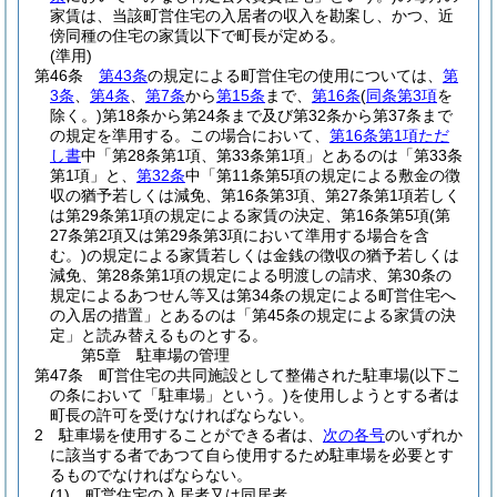
家賃は、当該町営住宅の入居者の収入を勘案し、かつ、近
傍同種の住宅の家賃以下で町長が定める。
(準用)
第46条
第43条
の規定による町営住宅の使用については、
第
3条
、
第4条
、
第7条
から
第15条
まで、
第16条
(
同条第3項
を
除く。)
第18条から第24条まで及び第32条から第37条まで
の規定を準用する。
この場合において、
第16条第1項ただ
し書
中「第28条第1項、第33条第1項」とあるのは「第33条
第1項」と、
第32条
中「第11条第5項の規定による敷金の徴
収の猶予若しくは減免、第16条第3項、第27条第1項若しく
は第29条第1項の規定による家賃の決定、第16条第5項
(第
27条第2項又は第29条第3項において準用する場合を含
む。)
の規定による家賃若しくは金銭の徴収の猶予若しくは
減免、第28条第1項の規定による明渡しの請求、第30条の
規定によるあつせん等又は第34条の規定による町営住宅へ
の入居の措置」とあるのは「第45条の規定による家賃の決
定」と読み替えるものとする。
第5章
駐車場の管理
第47条
町営住宅の共同施設として整備された駐車場
(以下こ
の条において「駐車場」という。)
を使用しようとする者は
町長の許可を受けなければならない。
2
駐車場を使用することができる者は、
次の各号
のいずれか
に該当する者であつて自ら使用するため駐車場を必要とす
るものでなければならない。
(1)
町営住宅の入居者又は同居者