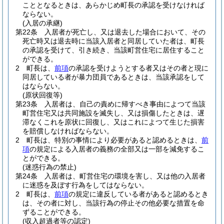
こととなるときは、あらかじめ町長の承認を受けなければ
ならない。
(入居の承継)
第22条
入居者が死亡し、又は退去した場合において、その
死亡時又は退去時に当該入居者と同居していた者は、町長
の承認を受けて、引き続き、当該町営住宅に居住すること
ができる。
2
町長は、
前項
の承認を受けようとする者又はその者と現に
同居している者が暴力団員であるときは、当該承認をして
はならない。
(原状回復等)
第23条
入居者は、自己の責めに帰すべき事由によつて当該
町営住宅又は共同施設を滅失し、又は損傷したときは、遅
滞なくこれを原状に回復し、又はこれによつて生じた損害
を賠償しなければならない。
2
町長は、特別の事情により必要があると認めるときは、
前
項
の規定による入居者の義務の全部又は一部を減免するこ
とができる。
(迷惑行為の禁止)
第24条
入居者は、町営住宅の環境を害し、又は他の入居者
に迷惑を及ぼす行為をしてはならない。
2
町長は、
前項
の規定に違反している者があると認めるとき
は、その者に対し、当該行為の停止その他必要な措置を命
ずることができる。
(収入超過者等の認定)