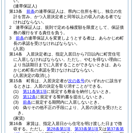
い。
(連帯保証人)
第13条
前条
の連帯保証人は、県内に住所を有し、独立の生
計を営み、かつ入居決定者と同等以上の収入のある者でな
ければならない。
2
連帯保証人は、規則で定める極度額を限度として、保証債
務の履行をする責任を負う。
3
前条
の連帯保証人を変更しようとする者は、あらかじめ町
長の承認を受けなければならない。
(入居)
第14条
入居決定者は、指定入居日から7日以内に町営住宅
に入居しなければならない。
ただし、やむを得ない理由に
より当該期日までに入居することができないときは、あら
かじめ町長の承認を受けなければならない。
(入居決定の取消し)
第15条
町長は、入居決定者が
次の各号
のいずれかに該当す
るときは、入居の決定を取り消すことができる。
(1)
第11条第1項
に規定する敷金を納付しないとき。
(2)
第12条
に規定する誓約書を提出しないとき。
(3)
前条
に規定する期間内に入居しないとき。
(4)
偽りその他不正の手段により、入居の決定を受けたと
き。
(家賃)
第16条
家賃は、指定入居日から住宅を明け渡した日まで徴
収する。
ただし、
第28条第1項
、
第33条第1項
又は
第37条第