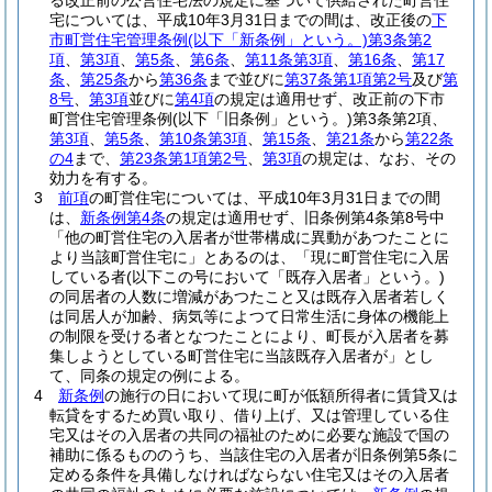
る改正前の公営住宅法の規定に基づいて供給された町営住
宅については、平成10年3月31日までの間は、改正後の
下
市町営住宅管理条例
(以下「新条例」という。)
第3条第2
項
、
第3項
、
第5条
、
第6条
、
第11条第3項
、
第16条
、
第17
条
、
第25条
から
第36条
まで並びに
第37条第1項第2号
及び
第
8号
、
第3項
並びに
第4項
の規定は適用せず、改正前の下市
町営住宅管理条例
(以下「旧条例」という。)
第3条第2項、
第3項
、
第5条
、
第10条第3項
、
第15条
、
第21条
から
第22条
の4
まで、
第23条第1項第2号
、
第3項
の規定は、なお、その
効力を有する。
3
前項
の町営住宅については、平成10年3月31日までの間
は、
新条例第4条
の規定は適用せず、旧条例第4条第8号中
「他の町営住宅の入居者が世帯構成に異動があつたことに
より当該町営住宅に」とあるのは、「現に町営住宅に入居
している者
(以下この号において「既存入居者」という。)
の同居者の人数に増減があつたこと又は既存入居者若しく
は同居人が加齢、病気等によつて日常生活に身体の機能上
の制限を受ける者となつたことにより、町長が入居者を募
集しようとしている町営住宅に当該既存入居者が」とし
て、同条の規定の例による。
4
新条例
の施行の日において現に町が低額所得者に賃貸又は
転貸をするため買い取り、借り上げ、又は管理している住
宅又はその入居者の共同の福祉のために必要な施設で国の
補助に係るもののうち、当該住宅の入居者が旧条例第5条に
定める条件を具備しなければならない住宅又はその入居者