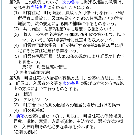
第2条
この条例において、
次の各号
に掲げる用語の意義は、
それぞれ
当該各号
に定めるところによる。
(1)
町営住宅 町が建設、買取り又は借上げを行い、低額
所得者に賃貸し、又は転貸するための住宅及びその附帯
施設で、法の規定による国の補助に係るものをいう。
(2)
共同施設 法第2条第9号に規定する施設をいう。
(3)
収入 公営住宅法施行令
(昭和26年政令第240号。以下
「令」という。)
第1条第3号に規定する収入をいう。
(4)
町営住宅建替事業 町が施行する法第2条第15号に規
定する公営住宅建替事業をいう。
(5)
町営住宅監理員 法第33条の規定により町長が任命す
る者をいう。
第2章
町営住宅の管理
(入居者の募集方法)
第3条
町営住宅の入居者の募集方法は、公募の方法による。
2
町長は、入居者の公募を
次の各号
に掲げる方法のうち2以
上の方法によつて行うものとする。
(1)
新聞
(2)
テレビジョン
(3)
町庁舎その他町の区域内の適当な場所における掲示
(4)
町の広報紙
3
前項
の公募に当たつては、町長は、町営住宅の供給場所、
戸数、規格、家賃、入居者資格、申込方法、選考方法の概
略、入居時期その他必要な事項を公示する。
(公募の例外)