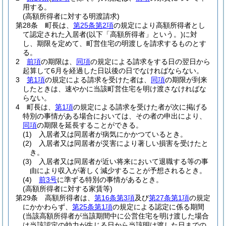
用する。
(高額所得者に対する明渡請求)
第28条
町長は、
第25条第2項
の規定により高額所得者とし
て認定された入居者
(以下「高額所得者」という。)
に対
し、期限を定めて、町営住宅の明渡しを請求するものとす
る。
2
前項
の期限は、
同項
の規定による請求をする日の翌日から
起算して6月を経過した日以後の日でなければならない。
3
第1項
の規定による請求を受けた者は、
同項
の期限が到来
したときは、速やかに当該町営住宅を明け渡さなければな
らない。
4
町長は、
第1項
の規定による請求を受けた者が次に掲げる
特別の事情がある場合においては、その者の申出により、
同項
の期限を延長することができる。
(1)
入居者又は同居者が病気にかかつているとき。
(2)
入居者又は同居者が災害により著しい損害を受けたと
き。
(3)
入居者又は同居者が近い将来において退職する等の事
由により収入が著しく減少することが予想されるとき。
(4)
前3号
に準ずる特別の事情があるとき。
(高額所得者に対する家賃等)
第29条
高額所得者は、
第16条第3項
及び
第27条第1項
の規定
にかかわらず、
第25条第1項
の規定による認定に係る期間
(当該高額所得者が当該期間中に公営住宅を明け渡した場合
は当該認定の効力が生じる日から当該明け渡した日までの