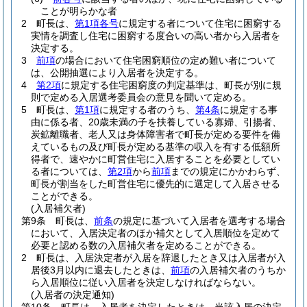
ことが明らかな者
2
町長は、
第1項各号
に規定する者について住宅に困窮する
実情を調査し住宅に困窮する度合いの高い者から入居者を
決定する。
3
前項
の場合において住宅困窮順位の定め難い者について
は、公開抽選により入居者を決定する。
4
第2項
に規定する住宅困窮度の判定基準は、町長が別に規
則で定める入居選考委員会の意見を聞いて定める。
5
町長は、
第1項
に規定する者のうち、
第4条
に規定する事
由に係る者、20歳未満の子を扶養している寡婦、引揚者、
炭鉱離職者、老人又は身体障害者で町長が定める要件を備
えているもの及び町長が定める基準の収入を有する低額所
得者で、速やかに町営住宅に入居することを必要としてい
る者については、
第2項
から
前項
までの規定にかかわらず、
町長が割当をした町営住宅に優先的に選定して入居させる
ことができる。
(入居補欠者)
第9条
町長は、
前条
の規定に基づいて入居者を選考する場合
において、入居決定者のほか補欠として入居順位を定めて
必要と認める数の入居補欠者を定めることができる。
2
町長は、入居決定者が入居を辞退したとき又は入居者が入
居後3月以内に退去したときは、
前項
の入居補欠者のうちか
ら入居順位に従い入居者を決定しなければならない。
(入居者の決定通知)