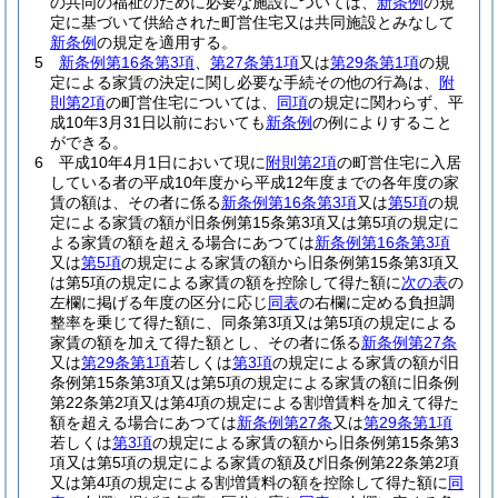
の共同の福祉のために必要な施設については、
新条例
の規
定に基づいて供給された町営住宅又は共同施設とみなして
新条例
の規定を適用する。
5
新条例第16条第3項
、
第27条第1項
又は
第29条第1項
の規
定による家賃の決定に関し必要な手続その他の行為は、
附
則第2項
の町営住宅については、
同項
の規定に関わらず、平
成10年3月31日以前においても
新条例
の例によりすること
ができる。
6
平成10年4月1日において現に
附則第2項
の町営住宅に入居
している者の平成10年度から平成12年度までの各年度の家
賃の額は、その者に係る
新条例第16条第3項
又は
第5項
の規
定による家賃の額が旧条例第15条第3項又は第5項の規定に
よる家賃の額を超える場合にあつては
新条例第16条第3項
又は
第5項
の規定による家賃の額から旧条例第15条第3項又
は第5項の規定による家賃の額を控除して得た額に
次の表
の
左欄に掲げる年度の区分に応じ
同表
の右欄に定める負担調
整率を乗じて得た額に、同条第3項又は第5項の規定による
家賃の額を加えて得た額とし、その者に係る
新条例第27条
又は
第29条第1項
若しくは
第3項
の規定による家賃の額が旧
条例第15条第3項又は第5項の規定による家賃の額に旧条例
第22条第2項又は第4項の規定による割増賃料を加えて得た
額を超える場合にあつては
新条例第27条
又は
第29条第1項
若しくは
第3項
の規定による家賃の額から旧条例第15条第3
項又は第5項の規定による家賃の額及び旧条例第22条第2項
又は第4項の規定による割増賃料の額を控除して得た額に
同