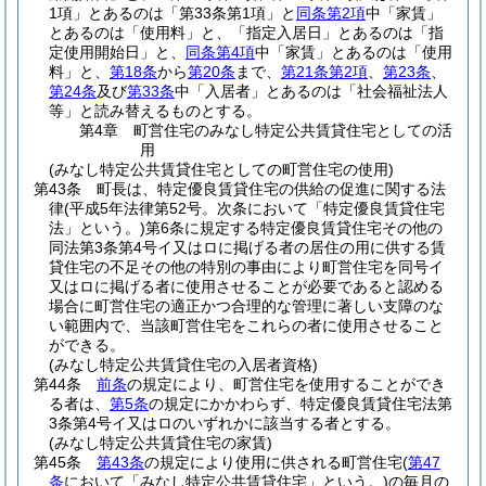
1項」とあるのは「第33条第1項」と
同条第2項
中「家賃」
とあるのは「使用料」と、「指定入居日」とあるのは「指
定使用開始日」と、
同条第4項
中「家賃」とあるのは「使用
料」と、
第18条
から
第20条
まで、
第21条第2項
、
第23条
、
第24条
及び
第33条
中「入居者」とあるのは「社会福祉法人
等」と読み替えるものとする。
第4章
町営住宅のみなし特定公共賃貸住宅としての活
用
(みなし特定公共賃貸住宅としての町営住宅の使用)
第43条
町長は、特定優良賃貸住宅の供給の促進に関する法
律
(平成5年法律第52号。次条において「特定優良賃貸住宅
法」という。)
第6条に規定する特定優良賃貸住宅その他の
同法第3条第4号イ又はロに掲げる者の居住の用に供する賃
貸住宅の不足その他の特別の事由により町営住宅を同号イ
又はロに掲げる者に使用させることが必要であると認める
場合に町営住宅の適正かつ合理的な管理に著しい支障のな
い範囲内で、当該町営住宅をこれらの者に使用させること
ができる。
(みなし特定公共賃貸住宅の入居者資格)
第44条
前条
の規定により、町営住宅を使用することができ
る者は、
第5条
の規定にかかわらず、特定優良賃貸住宅法第
3条第4号イ又はロのいずれかに該当する者とする。
(みなし特定公共賃貸住宅の家賃)
第45条
第43条
の規定により使用に供される町営住宅
(
第47
条
において「みなし特定公共賃貸住宅」という。)
の毎月の