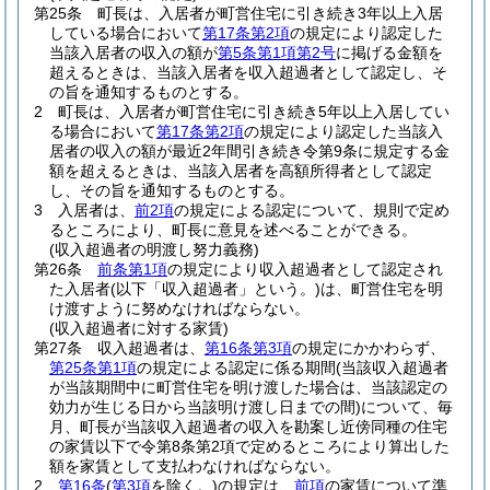
第25条
町長は、入居者が町営住宅に引き続き3年以上入居
している場合において
第17条第2項
の規定により認定した
当該入居者の収入の額が
第5条第1項第2号
に掲げる金額を
超えるときは、当該入居者を収入超過者として認定し、そ
の旨を通知するものとする。
2
町長は、入居者が町営住宅に引き続き5年以上入居してい
る場合において
第17条第2項
の規定により認定した当該入
居者の収入の額が最近2年間引き続き令第9条に規定する金
額を超えるときは、当該入居者を高額所得者として認定
し、その旨を通知するものとする。
3
入居者は、
前2項
の規定による認定について、規則で定め
るところにより、町長に意見を述べることができる。
(収入超過者の明渡し努力義務)
第26条
前条第1項
の規定により収入超過者として認定され
た入居者
(以下「収入超過者」という。)
は、町営住宅を明
け渡すように努めなければならない。
(収入超過者に対する家賃)
第27条
収入超過者は、
第16条第3項
の規定にかかわらず、
第25条第1項
の規定による認定に係る期間
(当該収入超過者
が当該期間中に町営住宅を明け渡した場合は、当該認定の
効力が生じる日から当該明け渡し日までの間)
について、毎
月、町長が当該収入超過者の収入を勘案し近傍同種の住宅
の家賃以下で令第8条第2項で定めるところにより算出した
額を家賃として支払わなければならない。
2
第16条
(
第3項
を除く。)
の規定は、
前項
の家賃について準