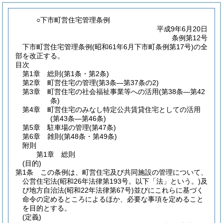
○下市町営住宅管理条例
平成9年6月20日
条例第12号
下市町営住宅管理条例(昭和61年6月下市町条例第17号)の全
部を改正する。
目次
第1章
総則
(第1条・第2条)
第2章
町営住宅の管理
(第3条―第37条の2)
第3章
町営住宅の社会福祉事業等への活用
(第38条―第42
条)
第4章
町営住宅のみなし特定公共賃貸住宅としての活用
(第43条―第46条)
第5章
駐車場の管理
(第47条)
第6章
雑則
(第48条・第49条)
附則
第1章
総則
(目的)
第1条
この条例は、町営住宅及び共同施設の管理について、
公営住宅法
(昭和26年法律第193号。以下「法」という。)
及
び地方自治法
(昭和22年法律第67号)
並びにこれらに基づく
命令の定めるところによるほか、必要な事項を定めること
を目的とする。
(定義)