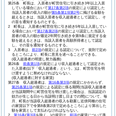
第25条
町長は、入居者が町営住宅に引き続き3年以上入居
している場合において
第17条第2項
の規定により認定した
当該入居者の収入の額が
第5条第1項第2号
に掲げる金額を
超えるときは、当該入居者を収入超過者として認定し、そ
の旨を通知するものとする。
2
町長は、入居者が町営住宅に引き続き5年以上入居してい
る場合において
第17条第2項
の規定により認定した当該入
居者の収入の額が最近2年間引き続き令第9条に規定する金
額を超えるときは、当該入居者を高額所得者として認定
し、その旨を通知するものとする。
3
入居者は、
前2項
の規定による認定について、規則で定め
るところにより、町長に意見を述べることができる。
(収入超過者の明渡し努力義務)
第26条
前条第1項
の規定により収入超過者として認定され
た入居者
(以下「収入超過者」という。)
は、町営住宅を明
け渡すように努めなければならない。
(収入超過者に対する家賃)
第27条
収入超過者は、
第16条第3項
の規定にかかわらず、
第25条第1項
の規定による認定に係る期間
(当該収入超過者
が当該期間中に町営住宅を明け渡した場合は、当該認定の
効力が生じる日から当該明け渡し日までの間)
について、毎
月、町長が当該収入超過者の収入を勘案し近傍同種の住宅
の家賃以下で令第8条第2項で定めるところにより算出した
額を家賃として支払わなければならない。
2
第16条
(
第3項
を除く。)
の規定は、
前項
の家賃について準