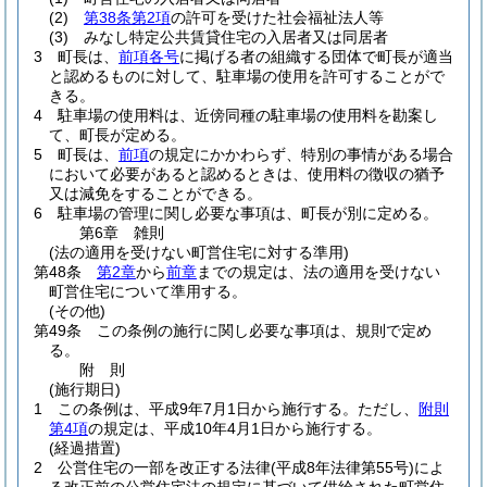
(2)
第38条第2項
の許可を受けた社会福祉法人等
(3)
みなし特定公共賃貸住宅の入居者又は同居者
3
町長は、
前項各号
に掲げる者の組織する団体で町長が適当
と認めるものに対して、駐車場の使用を許可することがで
きる。
4
駐車場の使用料は、近傍同種の駐車場の使用料を勘案し
て、町長が定める。
5
町長は、
前項
の規定にかかわらず、特別の事情がある場合
において必要があると認めるときは、使用料の徴収の猶予
又は減免をすることができる。
6
駐車場の管理に関し必要な事項は、町長が別に定める。
第6章
雑則
(法の適用を受けない町営住宅に対する準用)
第48条
第2章
から
前章
までの規定は、法の適用を受けない
町営住宅について準用する。
(その他)
第49条
この条例の施行に関し必要な事項は、規則で定め
る。
附
則
(施行期日)
1
この条例は、平成9年7月1日から施行する。
ただし、
附則
第4項
の規定は、平成10年4月1日から施行する。
(経過措置)
2
公営住宅の一部を改正する法律
(平成8年法律第55号)
によ