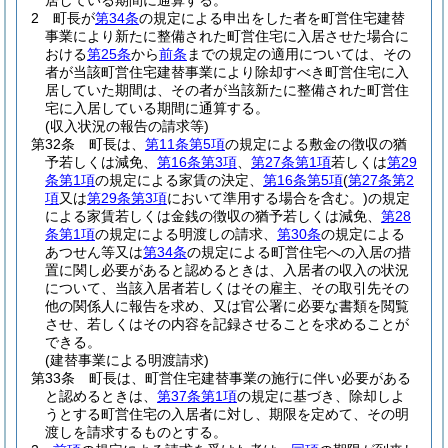
居している期間に通算する。
2
町長が
第34条
の規定による申出をした者を町営住宅建替
事業により新たに整備された町営住宅に入居させた場合に
おける
第25条
から
前条
までの規定の適用については、その
者が当該町営住宅建替事業により除却すべき町営住宅に入
居していた期間は、その者が当該新たに整備された町営住
宅に入居している期間に通算する。
(収入状況の報告の請求等)
第32条
町長は、
第11条第5項
の規定による敷金の徴収の猶
予若しくは減免、
第16条第3項
、
第27条第1項
若しくは
第29
条第1項
の規定による家賃の決定、
第16条第5項
(
第27条第2
項
又は
第29条第3項
において準用する場合を含む。)
の規定
による家賃若しくは金銭の徴収の猶予若しくは減免、
第28
条第1項
の規定による明渡しの請求、
第30条
の規定による
あつせん等又は
第34条
の規定による町営住宅への入居の措
置に関し必要があると認めるときは、入居者の収入の状況
について、当該入居者若しくはその雇主、その取引先その
他の関係人に報告を求め、又は官公署に必要な書類を閲覧
させ、若しくはその内容を記録させることを求めることが
できる。
(建替事業による明渡請求)
第33条
町長は、町営住宅建替事業の施行に伴い必要がある
と認めるときは、
第37条第1項
の規定に基づき、除却しよ
うとする町営住宅の入居者に対し、期限を定めて、その明
渡しを請求するものとする。