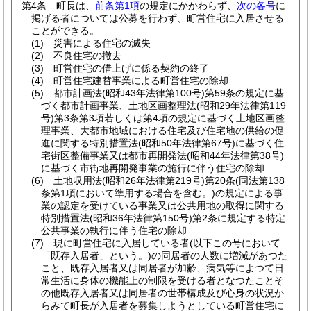
第4条
町長は、
前条第1項
の規定にかかわらず、
次の各号
に
掲げる者については公募を行わず、町営住宅に入居させる
ことができる。
(1)
災害による住宅の滅失
(2)
不良住宅の撤去
(3)
町営住宅の借上げに係る契約の終了
(4)
町営住宅建替事業による町営住宅の除却
(5)
都市計画法
(昭和43年法律第100号)
第59条の規定に基
づく都市計画事業、土地区画整理法
(昭和29年法律第119
号)
第3条第3項若しくは第4項の規定に基づく土地区画整
理事業、大都市地域における住宅及び住宅地の供給の促
進に関する特別措置法
(昭和50年法律第67号)
に基づく住
宅街区整備事業又は都市再開発法
(昭和44年法律第38号)
に基づく市街地再開発事業の施行に伴う住宅の除却
(6)
土地収用法
(昭和26年法律第219号)
第20条
(同法第138
条第1項において準用する場合を含む。)
の規定による事
業の認定を受けている事業又は公共用地の取得に関する
特別措置法
(昭和36年法律第150号)
第2条に規定する特定
公共事業の執行に伴う住宅の除却
(7)
現に町営住宅に入居している者
(以下この号において
「既存入居者」という。)
の同居者の人数に増減があつた
こと、既存入居者又は同居者が加齢、病気等によつて日
常生活に身体の機能上の制限を受ける者となつたことそ
の他既存入居者又は同居者の世帯構成及び心身の状況か
らみて町長が入居者を募集しようとしている町営住宅に