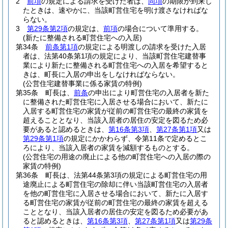
2
前項
の規定による請求を受けた者は、
同項
の期限が到来し
たときは、速やかに、当該町営住宅を明け渡さなければな
らない。
3
第29条第2項
の規定は、
前項
の場合について準用する。
(新たに整備される町営住宅への入居)
第34条
前条第1項
の規定による明渡しの請求を受けた入居
者は、法第40条第1項の規定により、当該町営住宅建替事
業により新たに整備される町営住宅への入居を希望すると
きは、町長に入居の申出をしなければならない。
(公営住宅建替事業に係る家賃の特例)
第35条
町長は、
前条
の申出により町営住宅の入居者を新た
に整備された町営住宅に入居させる場合において、新たに
入居する町営住宅の家賃が従前の町営住宅の最終の家賃を
超えることとなり、当該入居者の居住の安定を図るため必
要があると認めるときは、
第16条第3項
、
第27条第1項
又は
第29条第1項
の規定にかかわらず、令第11条で定めるとこ
ろにより、当該入居者の家賃を減額するものとする。
(公営住宅の用途の廃止による他の町営住宅への入居の際の
家賃の特例)
第36条
町長は、法第44条第3項の規定による町営住宅の用
途廃止による町営住宅の除却に伴い当該町営住宅の入居者
を他の町営住宅に入居させる場合において、新たに入居す
る町営住宅の家賃が従前の町営住宅の最終の家賃を超える
こととなり、当該入居者の居住の安定を図るため必要があ
ると認めるときは、
第16条第3項
、
第27条第1項
又は
第29条