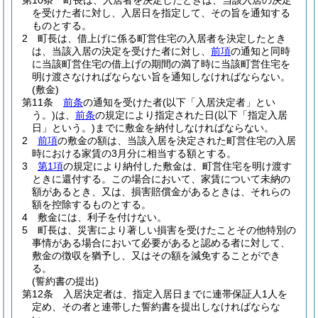
第10条
町長は、入居者を決定したときは、当該入居の決定
を受けた者に対し、入居日を指定して、その旨を通知する
ものとする。
2
町長は、借上げに係る町営住宅の入居者を決定したとき
は、当該入居の決定を受けた者に対し、
前項
の通知と同時
に当該町営住宅の借上げの期間の満了時に当該町営住宅を
明け渡さなければならない旨を通知しなければならない。
(敷金)
第11条
前条
の通知を受けた者
(以下「入居決定者」とい
う。)
は、
前条
の規定により指定された日
(以下「指定入居
日」という。)
までに敷金を納付しなければならない。
2
前項
の敷金の額は、当該入居を決定された町営住宅の入居
時における家賃の3月分に相当する額とする。
3
第1項
の規定により納付した敷金は、町営住宅を明け渡す
ときに還付する。
この場合において、家賃について未納の
額があるとき、又は、損害賠償金があるときは、それらの
額を控除するものとする。
4
敷金には、利子を付けない。
5
町長は、災害により著しい損害を受けたことその他特別の
事情がある場合において必要があると認める者に対して、
敷金の徴収を猶予し、又はその額を減免することができ
る。
(誓約書の提出)
第12条
入居決定者は、指定入居日までに連帯保証人1人を
定め、その者と連帯した誓約書を提出しなければならな