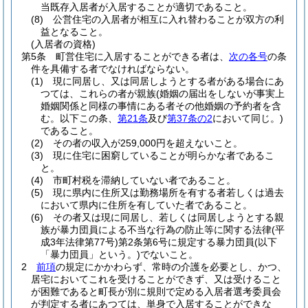
当既存入居者が入居することが適切であること。
(8)
公営住宅の入居者が相互に入れ替わることが双方の利
益となること。
(入居者の資格)
第5条
町営住宅に入居することができる者は、
次の各号
の条
件を具備する者でなければならない。
(1)
現に同居し、又は同居しようとする者がある場合にあ
つては、これらの者が親族
(婚姻の届出をしないが事実上
婚姻関係と同様の事情にある者その他婚姻の予約者を含
む。以下この条、
第21条
及び
第37条の2
において同じ。)
であること。
(2)
その者の収入が259,000円を超えないこと。
(3)
現に住宅に困窮していることが明らかな者であるこ
と。
(4)
市町村税を滞納していない者であること。
(5)
現に県内に住所又は勤務場所を有する者若しくは過去
において県内に住所を有していた者であること。
(6)
その者又は現に同居し、若しくは同居しようとする親
族が暴力団員による不当な行為の防止等に関する法律
(平
成3年法律第77号)
第2条第6号に規定する暴力団員
(以下
「暴力団員」という。)
でないこと。
2
前項
の規定にかかわらず、常時の介護を必要とし、かつ、
居宅においてこれを受けることができず、又は受けること
が困難であると町長が別に規則で定める入居者選考委員会
が判定する者にあつては、単身で入居することができな