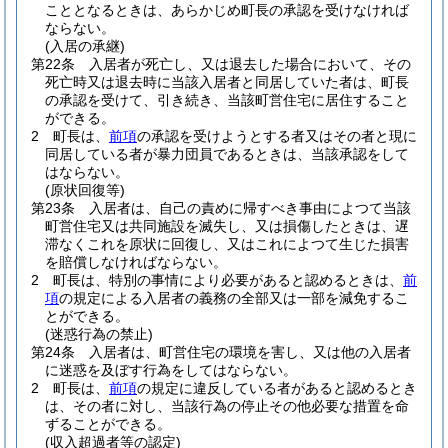
こととなるときは、あらかじめ町長の承認を受けなければ
ならない。
(入居の承継)
第22条
入居者が死亡し、又は退去した場合において、その
死亡時又は退去時に当該入居者と同居していた者は、町長
の承認を受けて、引き続き、当該町営住宅に居住すること
ができる。
2
町長は、
前項
の承認を受けようとする者又はその者と現に
同居している者が暴力団員であるときは、当該承認をして
はならない。
(原状回復等)
第23条
入居者は、自己の責めに帰すべき事由によつて当該
町営住宅又は共同施設を滅失し、又は損傷したときは、遅
滞なくこれを原状に回復し、又はこれによつて生じた損害
を賠償しなければならない。
2
町長は、特別の事情により必要があると認めるときは、
前
項
の規定による入居者の義務の全部又は一部を減免するこ
とができる。
(迷惑行為の禁止)
第24条
入居者は、町営住宅の環境を害し、又は他の入居者
に迷惑を及ぼす行為をしてはならない。
2
町長は、
前項
の規定に違反している者があると認めるとき
は、その者に対し、当該行為の停止その他必要な措置を命
ずることができる。
(収入超過者等の認定)