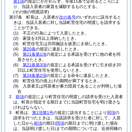
第1項
の規定にかかわらず、令第11条で定めるところによ
り、当該入居者の家賃を減額するものとする。
(その他の明渡請求)
第37条
町長は、入居者が
次の各号
のいずれかに該当すると
きは、当該入居者に対し当該町営住宅の明渡しを請求する
ことができる。
(1)
不正の行為によつて入居したとき。
(2)
家賃を3月以上滞納したとき。
(3)
町営住宅又は共同施設を故意にき損したとき。
(4)
第20条
の規定に違反したとき。
(5)
第21条第1項
の規定による承認を受けずに他の者を同
居させたとき。
(6)
第21条第3項
の規定による承認を受けずに引き続き20
日以上町営住宅を使用しないとき。
(7)
第24条第2項
の規定による命令に違反したとき。
(8)
町営住宅の借上げの期間が満了するとき。
(9)
入居者又は同居者が暴力団員であることが判明した場
合
2
前項
の規定により町営住宅の明渡しの請求を受けた入居者
は、町長が指定する期日までに当該町営住宅を明け渡さな
ければならない。
3
町長は、
第1項第1号
の規定に該当することにより
同項
の
請求を行つたときは、当該請求を受けた者に対して、入居
した日から
前項
の期日
(
同項
の期日までに明け渡した場合
は、当該明け渡した日)
までの期間については、近傍同種の