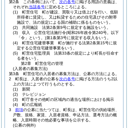
第2条
この条例において、
次の各号
に掲げる用語の意義は、
それぞれ
当該各号
に定めるところによる。
(1)
町営住宅 町が建設、買取り又は借上げを行い、低額
所得者に賃貸し、又は転貸するための住宅及びその附帯
施設で、法の規定による国の補助に係るものをいう。
(2)
共同施設 法第2条第9号に規定する施設をいう。
(3)
収入 公営住宅法施行令
(昭和26年政令第240号。以下
「令」という。)
第1条第3号に規定する収入をいう。
(4)
町営住宅建替事業 町が施行する法第2条第15号に規
定する公営住宅建替事業をいう。
(5)
町営住宅監理員 法第33条の規定により町長が任命す
る者をいう。
第2章
町営住宅の管理
(入居者の募集方法)
第3条
町営住宅の入居者の募集方法は、公募の方法による。
2
町長は、入居者の公募を
次の各号
に掲げる方法のうち2以
上の方法によつて行うものとする。
(1)
新聞
(2)
テレビジョン
(3)
町庁舎その他町の区域内の適当な場所における掲示
(4)
町の広報紙
3
前項
の公募に当たつては、町長は、町営住宅の供給場所、
戸数、規格、家賃、入居者資格、申込方法、選考方法の概
略、入居時期その他必要な事項を公示する。
(公募の例外)