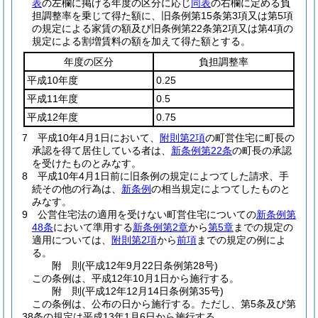
表
の左欄に掲げる年度の区分に応じ
同表
の右欄に定める負
担調整率を乗じて得た額に、旧条例第15条第3項又は第5項
の規定による家賃の額及び旧条例第22条第2項又は第4項の
規定による割増賃料の額を加えて得た額とする。
年度の区分
負担調整率
平成10年度
0.25
平成11年度
0.5
平成12年度
0.75
7
平成10年4月1日において、
附則第2項
の町営住宅に町長の
承認を得て居住している者は、
新条例第22条
の町長の承認
を受けたものとみなす。
8
平成10年4月1日前に旧条例の規定によつてした請求、手
続その他の行為は、
新条例
の相当規定によつてしたものと
みなす。
9
公営住宅法の適用を受けない町営住宅についての
新条例第
48条
において準用する
新条例第2章
から
第5章
までの規定の
適用については、
附則第2項
から
前項
までの規定の例によ
る。
附
則
(平成12年9月22日
条例第28号)
この条例は、平成12年10月1日から施行する。
附
則
(平成12年12月14日
条例第35号)
この条例は、公布の日から施行する。
ただし、第5条及び第
38条の規定は平成13年1月6日から施行する。