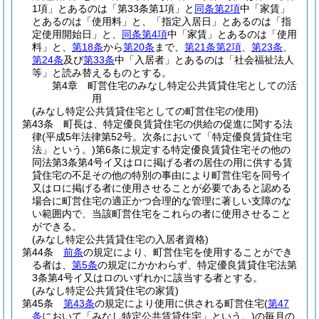
1項」とあるのは「第33条第1項」と
同条第2項
中「家賃」
とあるのは「使用料」と、「指定入居日」とあるのは「指
定使用開始日」と、
同条第4項
中「家賃」とあるのは「使用
料」と、
第18条
から
第20条
まで、
第21条第2項
、
第23条
、
第24条
及び
第33条
中「入居者」とあるのは「社会福祉法人
等」と読み替えるものとする。
第4章
町営住宅のみなし特定公共賃貸住宅としての活
用
(みなし特定公共賃貸住宅としての町営住宅の使用)
第43条
町長は、特定優良賃貸住宅の供給の促進に関する法
律
(平成5年法律第52号。次条において「特定優良賃貸住宅
法」という。)
第6条に規定する特定優良賃貸住宅その他の
同法第3条第4号イ又はロに掲げる者の居住の用に供する賃
貸住宅の不足その他の特別の事由により町営住宅を同号イ
又はロに掲げる者に使用させることが必要であると認める
場合に町営住宅の適正かつ合理的な管理に著しい支障のな
い範囲内で、当該町営住宅をこれらの者に使用させること
ができる。
(みなし特定公共賃貸住宅の入居者資格)
第44条
前条
の規定により、町営住宅を使用することができ
る者は、
第5条
の規定にかかわらず、特定優良賃貸住宅法第
3条第4号イ又はロのいずれかに該当する者とする。
(みなし特定公共賃貸住宅の家賃)
第45条
第43条
の規定により使用に供される町営住宅
(
第47
条
において「みなし特定公共賃貸住宅」という。)
の毎月の