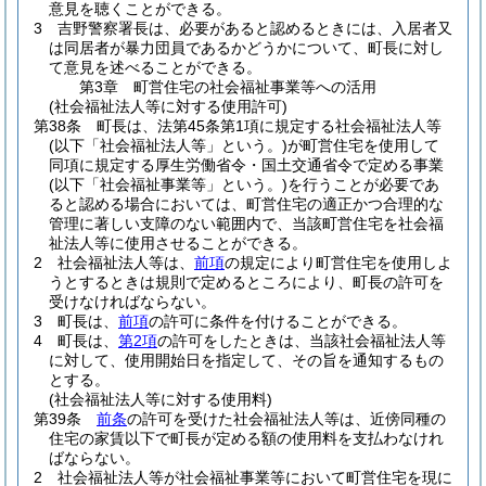
意見を聴くことができる。
3
吉野警察署長は、必要があると認めるときには、入居者又
は同居者が暴力団員であるかどうかについて、町長に対し
て意見を述べることができる。
第3章
町営住宅の社会福祉事業等への活用
(社会福祉法人等に対する使用許可)
第38条
町長は、法第45条第1項に規定する社会福祉法人等
(以下「社会福祉法人等」という。)
が町営住宅を使用して
同項に規定する厚生労働省令・国土交通省令で定める事業
(以下「社会福祉事業等」という。)
を行うことが必要であ
ると認める場合においては、町営住宅の適正かつ合理的な
管理に著しい支障のない範囲内で、当該町営住宅を社会福
祉法人等に使用させることができる。
2
社会福祉法人等は、
前項
の規定により町営住宅を使用しよ
うとするときは規則で定めるところにより、町長の許可を
受けなければならない。
3
町長は、
前項
の許可に条件を付けることができる。
4
町長は、
第2項
の許可をしたときは、当該社会福祉法人等
に対して、使用開始日を指定して、その旨を通知するもの
とする。
(社会福祉法人等に対する使用料)
第39条
前条
の許可を受けた社会福祉法人等は、近傍同種の
住宅の家賃以下で町長が定める額の使用料を支払わなけれ
ばならない。
2
社会福祉法人等が社会福祉事業等において町営住宅を現に