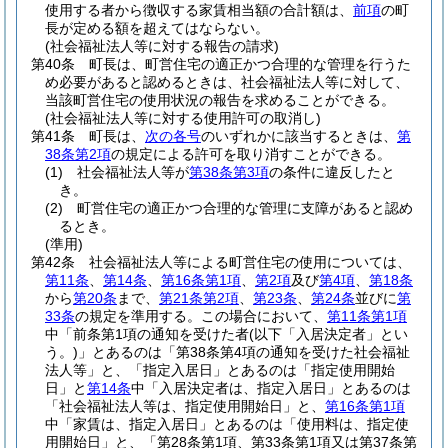
使用する者から徴収する家賃相当額の合計額は、
前項
の町
長が定める額を超えてはならない。
(社会福祉法人等に対する報告の請求)
第40条
町長は、町営住宅の適正かつ合理的な管理を行うた
め必要があると認めるときは、社会福祉法人等に対して、
当該町営住宅の使用状況の報告を求めることができる。
(社会福祉法人等に対する使用許可の取消し)
第41条
町長は、
次の各号
のいずれかに該当するときは、
第
38条第2項
の規定による許可を取り消すことができる。
(1)
社会福祉法人等が
第38条第3項
の条件に違反したと
き。
(2)
町営住宅の適正かつ合理的な管理に支障があると認め
るとき。
(準用)
第42条
社会福祉法人等による町営住宅の使用については、
第11条
、
第14条
、
第16条第1項
、
第2項
及び
第4項
、
第18条
から
第20条
まで、
第21条第2項
、
第23条
、
第24条
並びに
第
33条
の規定を準用する。
この場合において、
第11条第1項
中「前条第1項の通知を受けた者
(以下「入居決定者」とい
う。)
」とあるのは「第38条第4項の通知を受けた社会福祉
法人等」と、「指定入居日」とあるのは「指定使用開始
日」と
第14条
中「入居決定者は、指定入居日」とあるのは
「社会福祉法人等は、指定使用開始日」と、
第16条第1項
中「家賃は、指定入居日」とあるのは「使用料は、指定使
用開始日」と、「第28条第1項、第33条第1項又は第37条第