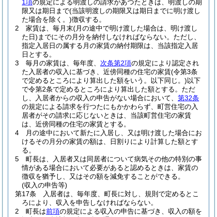
1項
の規定による明渡しの請求があつたときは、明渡しの期
限又は期日まで
(当該明渡しの期限又は期日までに明け渡し
た場合を除く。)
徴収する。
2
家賃は、毎月末
(月の途中で明け渡した場合は、明け渡し
た日)
までにその月分を納付しなければならない。
ただし、
指定入居日の属する月の家賃の納付期限は、当該指定入居
日とする。
3
毎月の家賃は、毎年度、
次条第2項
の規定により認定され
た入居者の収入に基づき、近傍同種の住宅の家賃
(令第3条
で定めるところにより算出した額をいう。以下同じ。)
以下
で令第2条で定めるところにより算出した額とする。
ただ
し、入居者からの収入の申告がない場合において、
第32条
の規定による請求を行つたにもかかわらず、町営住宅の入
居者がその請求に応じないときは、当該町営住宅の家賃
は、近傍同種の住宅の家賃とする。
4
月の途中において新たに入居し、又は明け渡した場合にお
けるその月分の家賃の額は、日割りにより計算した額とす
る。
5
町長は、入居者又は同居者について病気その他の特別の事
情がある場合において必要があると認めるときは、家賃の
徴収を猶予し、又はその額を減免することができる。
(収入の申告等)
第17条
入居者は、毎年度、町長に対し、規則で定めるとこ
ろにより、収入を申告しなければならない。
2
町長は
前項
の規定による収入の申告に基づき、収入の額を