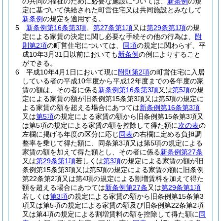
の共同の福祉のために必要な施設については、
新条例
の規
定に基づいて供給された町営住宅又は共同施設とみなして
新条例
の規定を適用する。
5
新条例第16条第3項
、
第27条第1項
又は
第29条第1項
の規
定による家賃の決定に関し必要な手続その他の行為は、
附
則第2項
の町営住宅については、
同項
の規定に関わらず、平
成10年3月31日以前においても
新条例
の例によりすること
ができる。
6
平成10年4月1日において現に
附則第2項
の町営住宅に入居
している者の平成10年度から平成12年度までの各年度の家
賃の額は、その者に係る
新条例第16条第3項
又は
第5項
の規
定による家賃の額が旧条例第15条第3項又は第5項の規定に
よる家賃の額を超える場合にあつては
新条例第16条第3項
又は
第5項
の規定による家賃の額から旧条例第15条第3項又
は第5項の規定による家賃の額を控除して得た額に
次の表
の
左欄に掲げる年度の区分に応じ
同表
の右欄に定める負担調
整率を乗じて得た額に、同条第3項又は第5項の規定による
家賃の額を加えて得た額とし、その者に係る
新条例第27条
又は
第29条第1項
若しくは
第3項
の規定による家賃の額が旧
条例第15条第3項又は第5項の規定による家賃の額に旧条例
第22条第2項又は第4項の規定による割増賃料を加えて得た
額を超える場合にあつては
新条例第27条
又は
第29条第1項
若しくは
第3項
の規定による家賃の額から旧条例第15条第3
項又は第5項の規定による家賃の額及び旧条例第22条第2項
又は第4項の規定による割増賃料の額を控除して得た額に
同