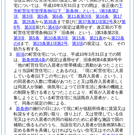
る改正前の公営住宅法の規定に基づいて供給された町営住
宅については、平成10年3月31日までの間は、改正後の
下
市町営住宅管理条例
(以下「新条例」という。)
第3条第2
項
、
第3項
、
第5条
、
第6条
、
第11条第3項
、
第16条
、
第17
条
、
第25条
から
第36条
まで並びに
第37条第1項第2号
及び
第
8号
、
第3項
並びに
第4項
の規定は適用せず、改正前の下市
町営住宅管理条例
(以下「旧条例」という。)
第3条第2項、
第3項
、
第5条
、
第10条第3項
、
第15条
、
第21条
から
第22条
の4
まで、
第23条第1項第2号
、
第3項
の規定は、なお、その
効力を有する。
3
前項
の町営住宅については、平成10年3月31日までの間
は、
新条例第4条
の規定は適用せず、旧条例第4条第8号中
「他の町営住宅の入居者が世帯構成に異動があつたことに
より当該町営住宅に」とあるのは、「現に町営住宅に入居
している者
(以下この号において「既存入居者」という。)
の同居者の人数に増減があつたこと又は既存入居者若しく
は同居人が加齢、病気等によつて日常生活に身体の機能上
の制限を受ける者となつたことにより、町長が入居者を募
集しようとしている町営住宅に当該既存入居者が」とし
て、同条の規定の例による。
4
新条例
の施行の日において現に町が低額所得者に賃貸又は
転貸をするため買い取り、借り上げ、又は管理している住
宅又はその入居者の共同の福祉のために必要な施設で国の
補助に係るもののうち、当該住宅の入居者が旧条例第5条に
定める条件を具備しなければならない住宅又はその入居者