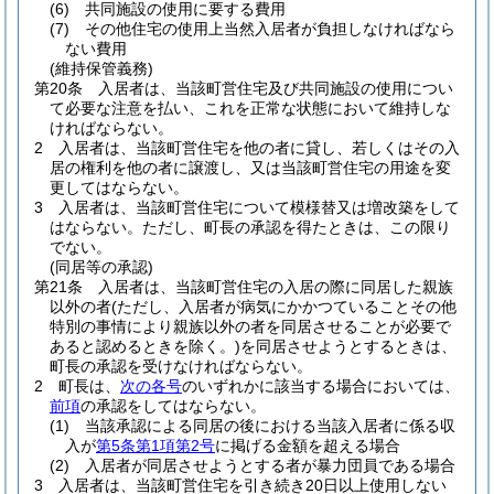
(6)
共同施設の使用に要する費用
(7)
その他住宅の使用上当然入居者が負担しなければなら
ない費用
(維持保管義務)
第20条
入居者は、当該町営住宅及び共同施設の使用につい
て必要な注意を払い、これを正常な状態において維持しな
ければならない。
2
入居者は、当該町営住宅を他の者に貸し、若しくはその入
居の権利を他の者に譲渡し、又は当該町営住宅の用途を変
更してはならない。
3
入居者は、当該町営住宅について模様替又は増改築をして
はならない。
ただし、町長の承認を得たときは、この限り
でない。
(同居等の承認)
第21条
入居者は、当該町営住宅の入居の際に同居した親族
以外の者
(ただし、入居者が病気にかかつていることその他
特別の事情により親族以外の者を同居させることが必要で
あると認めるときを除く。)
を同居させようとするときは、
町長の承認を受けなければならない。
2
町長は、
次の各号
のいずれかに該当する場合においては、
前項
の承認をしてはならない。
(1)
当該承認による同居の後における当該入居者に係る収
入が
第5条第1項第2号
に掲げる金額を超える場合
(2)
入居者が同居させようとする者が暴力団員である場合
3
入居者は、当該町営住宅を引き続き20日以上使用しない