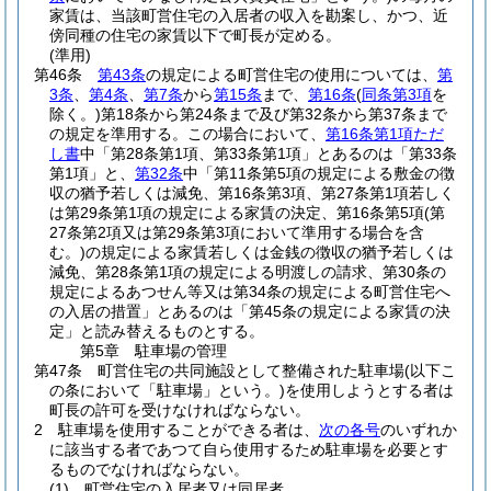
家賃は、当該町営住宅の入居者の収入を勘案し、かつ、近
傍同種の住宅の家賃以下で町長が定める。
(準用)
第46条
第43条
の規定による町営住宅の使用については、
第
3条
、
第4条
、
第7条
から
第15条
まで、
第16条
(
同条第3項
を
除く。)
第18条から第24条まで及び第32条から第37条まで
の規定を準用する。
この場合において、
第16条第1項ただ
し書
中「第28条第1項、第33条第1項」とあるのは「第33条
第1項」と、
第32条
中「第11条第5項の規定による敷金の徴
収の猶予若しくは減免、第16条第3項、第27条第1項若しく
は第29条第1項の規定による家賃の決定、第16条第5項
(第
27条第2項又は第29条第3項において準用する場合を含
む。)
の規定による家賃若しくは金銭の徴収の猶予若しくは
減免、第28条第1項の規定による明渡しの請求、第30条の
規定によるあつせん等又は第34条の規定による町営住宅へ
の入居の措置」とあるのは「第45条の規定による家賃の決
定」と読み替えるものとする。
第5章
駐車場の管理
第47条
町営住宅の共同施設として整備された駐車場
(以下こ
の条において「駐車場」という。)
を使用しようとする者は
町長の許可を受けなければならない。
2
駐車場を使用することができる者は、
次の各号
のいずれか
に該当する者であつて自ら使用するため駐車場を必要とす
るものでなければならない。
(1)
町営住宅の入居者又は同居者