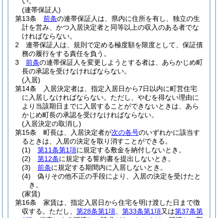
い。
(連帯保証人)
第13条
前条
の連帯保証人は、県内に住所を有し、独立の生
計を営み、かつ入居決定者と同等以上の収入のある者でな
ければならない。
2
連帯保証人は、規則で定める極度額を限度として、保証債
務の履行をする責任を負う。
3
前条
の連帯保証人を変更しようとする者は、あらかじめ町
長の承認を受けなければならない。
(入居)
第14条
入居決定者は、指定入居日から7日以内に町営住宅
に入居しなければならない。
ただし、やむを得ない理由に
より当該期日までに入居することができないときは、あら
かじめ町長の承認を受けなければならない。
(入居決定の取消し)
第15条
町長は、入居決定者が
次の各号
のいずれかに該当す
るときは、入居の決定を取り消すことができる。
(1)
第11条第1項
に規定する敷金を納付しないとき。
(2)
第12条
に規定する誓約書を提出しないとき。
(3)
前条
に規定する期間内に入居しないとき。
(4)
偽りその他不正の手段により、入居の決定を受けたと
き。
(家賃)
第16条
家賃は、指定入居日から住宅を明け渡した日まで徴
収する。
ただし、
第28条第1項
、
第33条第1項
又は
第37条第