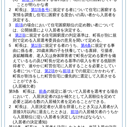
ことが明らかな者
2
町長は、
第1項各号
に規定する者について住宅に困窮する
実情を調査し住宅に困窮する度合いの高い者から入居者を
決定する。
3
前項
の場合において住宅困窮順位の定め難い者について
は、公開抽選により入居者を決定する。
4
第2項
に規定する住宅困窮度の判定基準は、町長が別に規
則で定める入居選考委員会の意見を聞いて定める。
5
町長は、
第1項
に規定する者のうち、
第4条
に規定する事
由に係る者、20歳未満の子を扶養している寡婦、引揚者、
炭鉱離職者、老人又は身体障害者で町長が定める要件を備
えているもの及び町長が定める基準の収入を有する低額所
得者で、速やかに町営住宅に入居することを必要としてい
る者については、
第2項
から
前項
までの規定にかかわらず、
町長が割当をした町営住宅に優先的に選定して入居させる
ことができる。
(入居補欠者)
第9条
町長は、
前条
の規定に基づいて入居者を選考する場合
において、入居決定者のほか補欠として入居順位を定めて
必要と認める数の入居補欠者を定めることができる。
2
町長は、入居決定者が入居を辞退したとき又は入居者が入
居後3月以内に退去したときは、
前項
の入居補欠者のうちか
ら入居順位に従い入居者を決定しなければならない。
(入居者の決定通知)