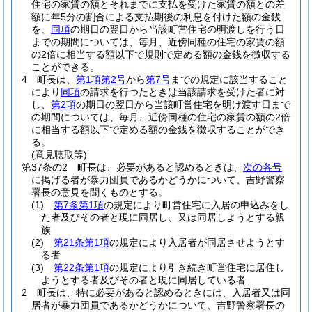
住宅の家賃の額とそれまでに支払を受けた家賃の額との差
額に年5分の割合による支払期後の利息を付けた額の金銭
を、
同項
の期日の翌日から当該町営住宅の明渡しを行う日
までの期間については、毎月、近傍同種の住宅の家賃の額
の2倍に相当する額以下で規則で定める額の金銭を徴収する
ことができる。
4
町長は、
第1項第2号
から
第7号
までの規定に該当すること
により
同項
の請求を行つたときは当該請求を受けた者に対
し、
第2項
の期日の翌日から当該町営住宅を明け渡す日まで
の期間については、毎月、近傍同種の住宅の家賃の額の2倍
に相当する額以下で定める額の金銭を徴収することができ
る。
(意見聴取等)
第37条の2
町長は、必要があると認めるときは、
次の各号
に掲げる者が暴力団員であるかどうかについて、吉野警察
署長の意見を聞くものとする。
(1)
第7条第1項
の規定により町営住宅に入居の申込みをし
た者及びその者と現に同居し、又は同居しようとする親
族
(2)
第21条第1項
の規定により入居者が同居させようとす
る者
(3)
第22条第1項
の規定により引き続き町営住宅に居住し
ようとする者及びその者と現に同居している者
2
町長は、特に必要があると認めるときには、入居者又は同
居者が暴力団員であるかどうかについて、吉野警察署長の