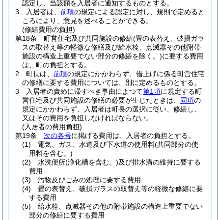
認定し、当該額を入居者に通知するものとする。
3
入居者は、
前項
の規定による認定に対し、規則で定めると
ころにより、意見を述べることができる。
(修繕費用の負担)
第18条
町営住宅及び共同施設の修繕
(畳の表替え、破損ガラ
スの取替え等の軽微な修繕及び給水栓、点滅器その他附帯
施設の構造上重要でない部分の修繕を除く。)
に要する費用
は、町の負担とする。
2
町長は、
前項
の規定にかかわらず、借上げに係る町営住宅
の修繕に要する費用については、別に定めるものとする。
3
入居者の責めに帰すべき事由によつて
第1項
に規定する町
営住宅及び共同施設の修繕の必要が生じたときは、
同項
の
規定にかかわらず、入居者は町長の選択に従い、修繕し、
又はその費用を負担しなければならない。
(入居者の費用負担)
第19条
次の各号
に掲げる費用は、入居者の負担とする。
(1)
電気、ガス、水道及び下水道の使用料
(共同部分の使
用料を含む。)
(2)
水洗便所
(浄化槽を含む。)
及び排水溝の維持に要する
費用
(3)
汚物及びごみの処理に要する費用
(4)
畳の表替え、破損ガラスの取替え等の軽微な修繕に要
する費用
(5)
給水栓、点滅器その他の附帯施設の構造上重要でない
部分の修繕に要する費用