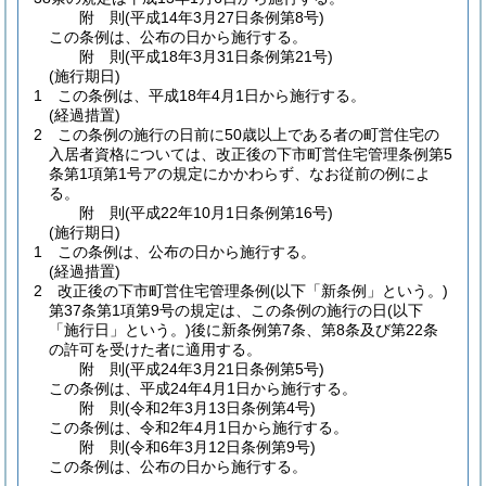
附
則
(平成14年3月27日
条例第8号)
この条例は、公布の日から施行する。
附
則
(平成18年3月31日
条例第21号)
(施行期日)
1
この条例は、平成18年4月1日から施行する。
(経過措置)
2
この条例の施行の日前に50歳以上である者の町営住宅の
入居者資格については、改正後の下市町営住宅管理条例第5
条第1項第1号アの規定にかかわらず、なお従前の例によ
る。
附
則
(平成22年10月1日
条例第16号)
(施行期日)
1
この条例は、公布の日から施行する。
(経過措置)
2
改正後の下市町営住宅管理条例
(以下「新条例」という。)
第37条第1項第9号の規定は、この条例の施行の日
(以下
「施行日」という。)
後に新条例第7条、第8条及び第22条
の許可を受けた者に適用する。
附
則
(平成24年3月21日
条例第5号)
この条例は、平成24年4月1日から施行する。
附
則
(令和2年3月13日
条例第4号)
この条例は、令和2年4月1日から施行する。
附
則
(令和6年3月12日
条例第9号)
この条例は、公布の日から施行する。