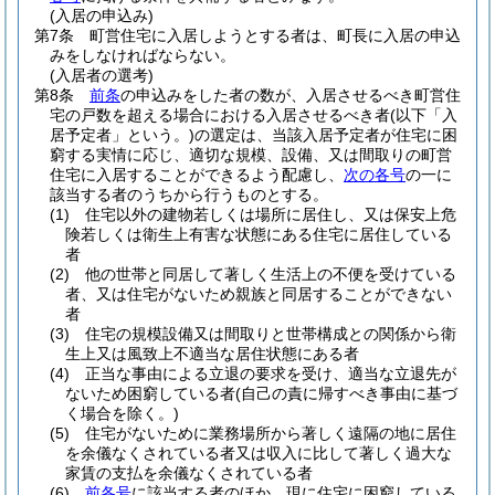
(入居の申込み)
第7条
町営住宅に入居しようとする者は、町長に入居の申込
みをしなければならない。
(入居者の選考)
第8条
前条
の申込みをした者の数が、入居させるべき町営住
宅の戸数を超える場合における入居させるべき者
(以下「入
居予定者」という。)
の選定は、当該入居予定者が住宅に困
窮する実情に応じ、適切な規模、設備、又は間取りの町営
住宅に入居することができるよう配慮し、
次の各号
の一に
該当する者のうちから行うものとする。
(1)
住宅以外の建物若しくは場所に居住し、又は保安上危
険若しくは衛生上有害な状態にある住宅に居住している
者
(2)
他の世帯と同居して著しく生活上の不便を受けている
者、又は住宅がないため親族と同居することができない
者
(3)
住宅の規模設備又は間取りと世帯構成との関係から衛
生上又は風致上不適当な居住状態にある者
(4)
正当な事由による立退の要求を受け、適当な立退先が
ないため困窮している者
(自己の責に帰すべき事由に基づ
く場合を除く。)
(5)
住宅がないために業務場所から著しく遠隔の地に居住
を余儀なくされている者又は収入に比して著しく過大な
家賃の支払を余儀なくされている者
(6)
前各号
に該当する者のほか、現に住宅に困窮している