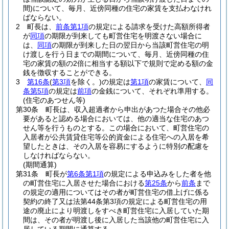
間)
について、毎月、近傍同種の住宅の家賃を支払わなけれ
ばならない。
2
町長は、
前条第1項
の規定による請求を受けた高額所得者
が
同項
の期限が到来しても町営住宅を明渡さない場合に
は、
同項
の期限が到来した日の翌日から当該町営住宅の明
け渡しを行う日までの期間について、毎月、近傍同種の住
宅の家賃の額の2倍に相当する額以下で規則で定める額の金
銭を徴収することができる。
3
第16条
(
第3項
を除く。)
の規定は
第1項
の家賃について、
同
条第5項
の規定は
前項
の金銭について、それぞれ準用する。
(住宅のあつせん等)
第30条
町長は、収入超過者から申出があつた場合その他必
要があると認める場合においては、他の適当な住宅のあつ
せん等を行うものとする。
この場合において、町営住宅の
入居者が公共賃貸住宅等公的資金による住宅への入居を希
望したときは、その入居を容易にするように特別の配慮を
しなければならない。
(期間通算)
第31条
町長が
第6条第1項
の規定による申込みをした者を他
の町営住宅に入居させた場合における
第25条
から
前条
まで
の規定の適用についてはその者が町営住宅の借上げに係る
契約の終了又は法第44条第3項の規定による町営住宅の用
途の廃止により明渡しをすべき町営住宅に入居していた期
間は、その者が明渡し後に入居した当該他の町営住宅に入