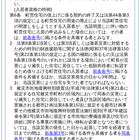
い。
(入居者資格の特例)
第6条
町営住宅の借上げに係る契約の終了又は法第44条第3
項の規定による町営住宅の用途の廃止により当該町営住宅
の明渡しをしようとする入居者が、当該明渡しに伴い他の
町営住宅に入居の申込みをした場合においては、その者
は、
前条各号
に掲げる条件を具備する者とみなす。
2
法第8条第1項若しくは第3項若しくは激甚災害に対処する
ための特別の財政援助等に関する法律
(昭和37年法律第150
号)
第22条第1項の規定による国の補助に係るもの又は法第
8条第1項各号のいずれかに該当する場合において町長が災
害により滅失した住宅に居住していた低額所得者に転貸す
るため借り上げる町営住宅の入居者は、
前条各号
に掲げる
条件を具備するほか、当該災害発生の日から3年間は、な
お、当該災害により住宅を失つた者でなければならない。
3
被災市街地復興特別措置法
(平成7年法律第14号)
第21条に
規定する住宅被災市町村の区域内において同条の災害によ
り滅失した住宅に居住していた者及び当該区域内において
実施される都市計画法第4条第15項に規定する都市計画事
業その他被災市街地復興特別措置法施行規則
(平成7年建設
省令第2号)
第15条に規定する市街地の整備改善及び住宅の
供給に関する事業の実施に伴い移転が必要となつた者につ
いては、当該災害の発生した日から起算して3年を経過する
日までの間は、
前条第3号
に掲げる条件を具備する者を
同条
各号
に掲げる条件を具備する者とみなす。