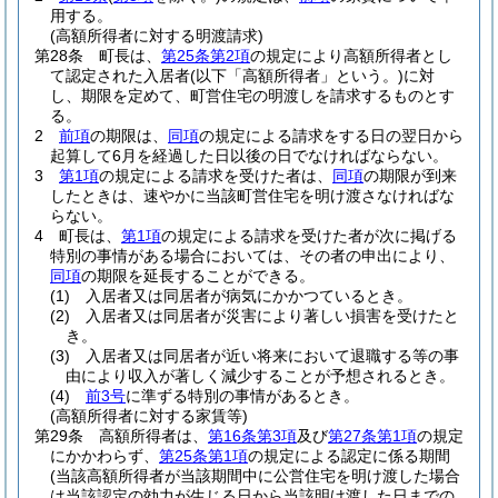
用する。
(高額所得者に対する明渡請求)
第28条
町長は、
第25条第2項
の規定により高額所得者とし
て認定された入居者
(以下「高額所得者」という。)
に対
し、期限を定めて、町営住宅の明渡しを請求するものとす
る。
2
前項
の期限は、
同項
の規定による請求をする日の翌日から
起算して6月を経過した日以後の日でなければならない。
3
第1項
の規定による請求を受けた者は、
同項
の期限が到来
したときは、速やかに当該町営住宅を明け渡さなければな
らない。
4
町長は、
第1項
の規定による請求を受けた者が次に掲げる
特別の事情がある場合においては、その者の申出により、
同項
の期限を延長することができる。
(1)
入居者又は同居者が病気にかかつているとき。
(2)
入居者又は同居者が災害により著しい損害を受けたと
き。
(3)
入居者又は同居者が近い将来において退職する等の事
由により収入が著しく減少することが予想されるとき。
(4)
前3号
に準ずる特別の事情があるとき。
(高額所得者に対する家賃等)
第29条
高額所得者は、
第16条第3項
及び
第27条第1項
の規定
にかかわらず、
第25条第1項
の規定による認定に係る期間
(当該高額所得者が当該期間中に公営住宅を明け渡した場合
は当該認定の効力が生じる日から当該明け渡した日までの