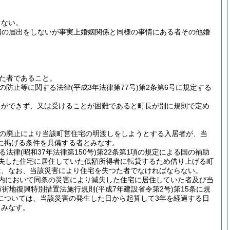
らない。
姻の届出をしないが事実上婚姻関係と同様の事情にある者その他婚
た者であること。
の防止等に関する法律
(平成3年法律第77号)
第2条第6号に規定する
とができず、又は受けることが困難であると町長が別に規則で定め
途の廃止により当該町営住宅の明渡しをしようとする入居者が、当
に掲げる条件を具備する者とみなす。
る法律
(昭和37年法律第150号)
第22条第1項の規定による国の補助
滅失した住宅に居住していた低額所得者に転貸するため借り上げる町
は、なお、当該災害により住宅を失つた者でなければならない。
域内において同条の災害により滅失した住宅に居住していた者及び当
市街地復興特別措置法施行規則
(平成7年建設省令第2号)
第15条に規
については、当該災害の発生した日から起算して3年を経過する日
とみなす。