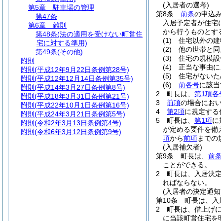
(入居者の選考)
第5章
駐車場の管理
第8条
前条
の申込
第47条
入居予定者が住宅
第6章
雑則
から行うものとす
第48条
(法の適用を受けない町営住
(1)
住宅以外の建
宅に対する準用)
(2)
他の世帯と同
第49条
(その他)
(3)
住宅の規模設
附則
(4)
正当な事由に
附則
(平成12年9月22日条例第28号)
(5)
住宅がないた
附則
(平成12年12月14日条例第35号)
(6)
前各号
に該当
附則
(平成14年3月27日条例第8号)
2
町長は、
第1項各
附則
(平成18年3月31日条例第21号)
3
前項
の場合にお
附則
(平成22年10月1日条例第16号)
4
第2項
に規定する
附則
(平成24年3月21日条例第5号)
5
町長は、
第1項
に
附則
(令和2年3月13日条例第4号)
が定める要件を備
附則
(令和6年3月12日条例第9号)
項
から
前項
までの
(入居補欠者)
第9条
町長は、
前
ことができる。
2
町長は、入居決
ればならない。
(入居者の決定通知
第10条
町長は、入
2
町長は、借上げ
に当該町営住宅を