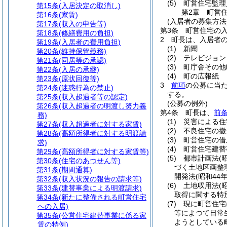
(5)
町営住宅監理
第15条
(入居決定の取消し)
第2章
町営
第16条
(家賃)
(入居者の募集方法
第17条
(収入の申告等)
第3条
町営住宅の
第18条
(修繕費用の負担)
2
町長は、入居者
第19条
(入居者の費用負担)
(1)
新聞
第20条
(維持保管義務)
(2)
テレビジョン
第21条
(同居等の承認)
(3)
町庁舎その他
第22条
(入居の承継)
(4)
町の広報紙
第23条
(原状回復等)
3
前項
の公募に当
第24条
(迷惑行為の禁止)
する。
第25条
(収入超過者等の認定)
(公募の例外)
第26条
(収入超過者の明渡し努力義
第4条
町長は、
前条
務)
(1)
災害による住
第27条
(収入超過者に対する家賃)
(2)
不良住宅の撤
第28条
(高額所得者に対する明渡請
(3)
町営住宅の借
求)
(4)
町営住宅建替
第29条
(高額所得者に対する家賃等)
(5)
都市計画法
(
第30条
(住宅のあつせん等)
づく土地区画整
第31条
(期間通算)
開発法
(昭和44
第32条
(収入状況の報告の請求等)
(6)
土地収用法
(
第33条
(建替事業による明渡請求)
取得に関する特
第34条
(新たに整備される町営住宅
(7)
現に町営住宅
への入居)
等によつて日常
第35条
(公営住宅建替事業に係る家
ようとしている
賃の特例)