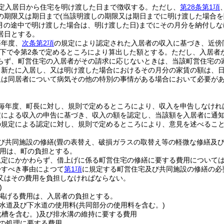
定入居日から住宅を明け渡した日まで徴収する。
ただし、
第28条第1項
の期限又は期日まで
(当該明渡しの期限又は期日までに明け渡した場合を
(月の途中で明け渡した場合は、明け渡した日)
までにその月分を納付しな
居日とする。
毎年度、
次条第2項
の規定により認定された入居者の収入に基づき、近傍
下で令第2条で定めるところにより算出した額とする。
ただし、入居者
らず、町営住宅の入居者がその請求に応じないときは、当該町営住宅の
て新たに入居し、又は明け渡した場合におけるその月分の家賃の額は、
又は同居者について病気その他の特別の事情がある場合において必要が
毎年度、町長に対し、規則で定めるところにより、収入を申告しなけれ
定による収入の申告に基づき、収入の額を認定し、当該額を入居者に通
の規定による認定に対し、規則で定めるところにより、意見を述べるこ
び共同施設の修繕
(畳の表替え、破損ガラスの取替え等の軽微な修繕及
用は、町の負担とする。
規定にかかわらず、借上げに係る町営住宅の修繕に要する費用について
帰すべき事由によつて
第1項
に規定する町営住宅及び共同施設の修繕の必
又はその費用を負担しなければならない。
)
掲げる費用は、入居者の負担とする。
水道及び下水道の使用料
(共同部分の使用料を含む。)
化槽を含む。)
及び排水溝の維持に要する費用
の処理に要する費用