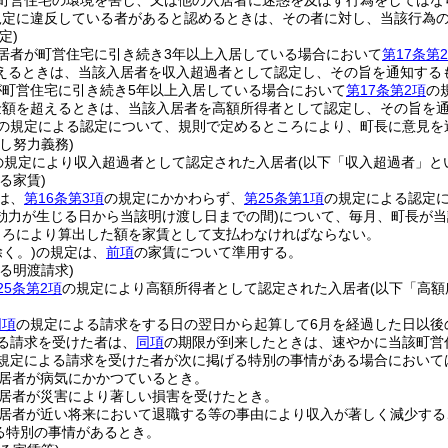
町営住宅の環境を害し、又は他の入居者に迷惑を及ぼす行為をしてはな
規定に違反している者があると認めるときは、その者に対し、当該行為
定)
居者が町営住宅に引き続き3年以上入居している場合において
第17条第
えるときは、当該入居者を収入超過者として認定し、その旨を通知する
が町営住宅に引き続き5年以上入居している場合において
第17条第2項
の
金額を超えるときは、当該入居者を高額所得者として認定し、その旨を
の規定による認定について、規則で定めるところにより、町長に意見を
し努力義務)
の規定により収入超過者として認定された入居者
(以下「収入超過者」と
る家賃)
は、
第16条第3項
の規定にかかわらず、
第25条第1項
の規定による認定
効力が生じる日から当該明け渡し日までの間)
について、毎月、町長が当
ころにより算出した額を家賃として支払わなければならない。
く。)
の規定は、
前項
の家賃について準用する。
る明渡請求)
25条第2項
の規定により高額所得者として認定された入居者
(以下「高額
。
同項
の規定による請求をする日の翌日から起算して6月を経過した日以後
る請求を受けた者は、
同項
の期限が到来したときは、速やかに当該町営
規定による請求を受けた者が次に掲げる特別の事情がある場合において
居者が病気にかかつているとき。
居者が災害により著しい損害を受けたとき。
居者が近い将来において退職する等の事由により収入が著しく減少する
る特別の事情があるとき。