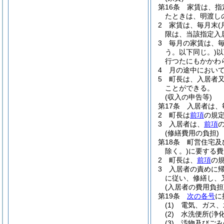
第16条
家賃は、指
たときは、明渡し
2
家賃は、毎月末
限は、当該指定入
3
毎月の家賃は、
う。以下同じ。)
以
行つたにもかかわ
4
月の途中におい
5
町長は、入居者
ことができる。
(収入の申告等)
第17条
入居者は、
2
町長は
前項
の規
3
入居者は、
前項
(修繕費用の負担)
第18条
町営住宅及
除く。)
に要する費
2
町長は、
前項
の
3
入居者の責めに
に従い、修繕し、
(入居者の費用負担
第19条
次の各号
に
(1)
電気、ガス、
(2)
水洗便所
(浄
(3)
汚物及びごみ