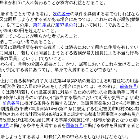
居者が相互に入れ替わることが双方の利益となること。
入居することができる者は、
次の各号
の条件を具備する者でなければな
又は同居しようとする者がある場合にあつては、これらの者が親族
(婚
む。以下この条、
第21条
及び
第37条の2
において同じ。)
であること。
259,000円を超えないこと。
窮していることが明らかな者であること。
納していない者であること。
所又は勤務場所を有する者若しくは過去において県内に住所を有してい
に同居し、若しくは同居しようとする親族が暴力団員による不当な行為
「暴力団員」という。)
でないこと。
かわらず、常時の介護を必要とし、かつ、居宅においてこれを受けるこ
会が判定する者にあつては、単身で入居することができない。
)
借上げに係る契約の終了又は法第44条第3項の規定による町営住宅の用
の町営住宅に入居の申込みをした場合においては、その者は、
前条各号
しくは第3項若しくは激甚災害に対処するための特別の財政援助等に関す
第8条第1項各号のいずれかに該当する場合において町長が災害により
、
前条各号
に掲げる条件を具備するほか、当該災害発生の日から3年間
特別措置法
(平成7年法律第14号)
第21条に規定する住宅被災市町村の区
実施される都市計画法第4条第15項に規定する都市計画事業その他被災
備改善及び住宅の供給に関する事業の実施に伴い移転が必要となつた者
第3号
に掲げる条件を具備する者を
同条各号
に掲げる条件を具備する者
入居しようとする者は、町長に入居の申込みをしなければならない。