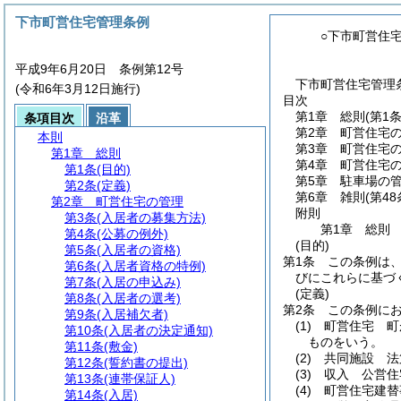
下市町営住宅管理条例
○下市町営住
平成9年6月20日 条例第12号
下市町営住宅管理条
(令和6年3月12日施行)
目次
第1章
総則
(第1
条項目次
沿革
第2章
町営住宅
本則
第3章
町営住宅
第1章
総則
第4章
町営住宅
第1条
(目的)
第5章
駐車場の
第2条
(定義)
第6章
雑則
(第4
第2章
町営住宅の管理
附則
第3条
(入居者の募集方法)
第1章
総則
第4条
(公募の例外)
(目的)
第5条
(入居者の資格)
第1条
この条例は
第6条
(入居者資格の特例)
びにこれらに基づ
第7条
(入居の申込み)
(定義)
第8条
(入居者の選考)
第2条
この条例に
第9条
(入居補欠者)
(1)
町営住宅 町
第10条
(入居者の決定通知)
ものをいう。
第11条
(敷金)
(2)
共同施設 法
第12条
(誓約書の提出)
(3)
収入 公営住
第13条
(連帯保証人)
(4)
町営住宅建替
第14条
(入居)