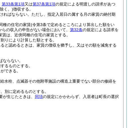
、
第33条第1項
又は
第37条第1項
の規定による明渡しの請求があつ
除く。)
徴収する。
ければならない。
ただし、指定入居日の属する月の家賃の納付期
同種の住宅の家賃
(令第3条で定めるところにより算出した額をい
からの収入の申告がない場合において、
第32条
の規定による請求を
家賃は、近傍同種の住宅の家賃とする。
日割りにより計算した額とする。
あると認めるときは、家賃の徴収を猶予し、又はその額を減免する
ばならない。
知するものとする。
とができる。
び給水栓、点滅器その他附帯施設の構造上重要でない部分の修繕を
は、別に定めるものとする。
要が生じたときは、
同項
の規定にかかわらず、入居者は町長の選択