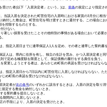
を受けた者
(以下「入居決定者」という。)
は、
前条
の規定により指定さ
は、当該入居を決定された町営住宅の入居時における家賃の3月分に相当
り納付した敷金は、町営住宅を明け渡すときに還付する。
この場合にお
額を控除するものとする。
を付けない。
より著しい損害を受けたことその他特別の事情がある場合において必要
る。
は、指定入居日までに連帯保証人1人を定め、その者と連帯した誓約書
保証人は、県内に住所を有し、独立の生計を営み、かつ入居決定者と同
規則で定める極度額を限度として、保証債務の履行をする責任を負う。
人を変更しようとする者は、あらかじめ町長の承認を受けなければなら
は、指定入居日から7日以内に町営住宅に入居しなければならない。
た
かじめ町長の承認を受けなければならない。
)
居決定者が
次の各号
のいずれかに該当するときは、入居の決定を取り消
に規定する敷金を納付しないとき。
する誓約書を提出しないとき。
る期間内に入居しないとき。
正の手段により、入居の決定を受けたとき。