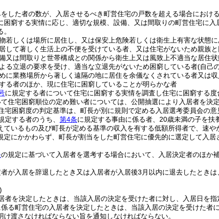
みをした者の数が、入居させるべき町営住宅の戸数を超える場合におけ
に困窮する実情に応じ、適切な規模、設備、又は間取りの町営住宅に入
る。
物若しくは場所に居住し、又は保安上危険若しくは衛生上有害な状態に
居して著しく生活上の不便を受けている者、又は住宅がないため親族と
備又は間取りと世帯構成との関係から衛生上又は風致上不適当な居住状
よる立退の要求を受け、適当な立退先がないため困窮している者
(自己
めに業務場所から著しく遠隔の地に居住を余儀なくされている者又は収
する者のほか、現に住宅に困窮していることが明らかな者
号
に規定する者について住宅に困窮する実情を調査し住宅に困窮する度
いて住宅困窮順位の定め難い者については、公開抽選により入居者を決
住宅困窮度の判定基準は、町長が別に規則で定める入居選考委員会の意
規定する者のうち、
第4条
に規定する事由に係る者、20歳未満の子を扶
えているもの及び町長が定める基準の収入を有する低額所得者で、速や
規定にかかわらず、町長が割当をした町営住宅に優先的に選定して入居
条
の規定に基づいて入居者を選考する場合において、入居決定者のほか
定者が入居を辞退したとき又は入居者が入居後3月以内に退去したときは
)
居者を決定したときは、当該入居の決定を受けた者に対し、入居日を指
に係る町営住宅の入居者を決定したときは、当該入居の決定を受けた者
明け渡さなければならない旨を通知しなければならない。