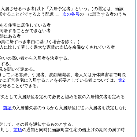
る入居させるべき者
(以下「入居予定者」という。)
の選定は、当該
居することができるよう配慮し、
次の各号
の一に該当する者のうち
ある住宅に居住している者
同居することができない者
態にある者
の責に帰すべき事由に基づく場合を除く。)
入に比して著しく過大な家賃の支払を余儀なくされている者
合いの高い者から入居者を決定する。
定する。
見を聞いて定める。
養している寡婦、引揚者、炭鉱離職者、老人又は身体障害者で町長
かに町営住宅に入居することを必要としている者については、
第2
させることができる。
補欠として入居順位を定めて必要と認める数の入居補欠者を定める
、
前項
の入居補欠者のうちから入居順位に従い入居者を決定しなけ
定して、その旨を通知するものとする。
に対し、
前項
の通知と同時に当該町営住宅の借上げの期間の満了時