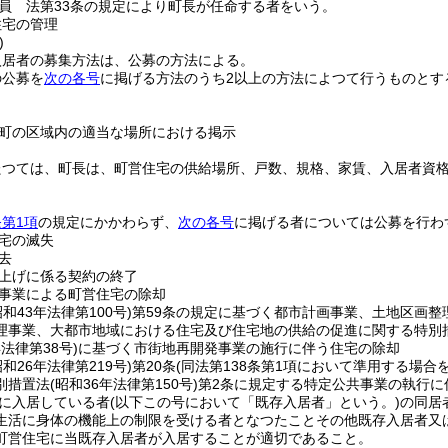
員 法第33条の規定により町長が任命する者をいう。
住宅の管理
)
入居者の募集方法は、公募の方法による。
の公募を
次の各号
に掲げる方法のうち2以上の方法によつて行うものとす
町の区域内の適当な場所における掲示
たつては、町長は、町営住宅の供給場所、戸数、規格、家賃、入居者資
第1項
の規定にかかわらず、
次の各号
に掲げる者については公募を行わ
宅の滅失
去
上げに係る契約の終了
事業による町営住宅の除却
昭和43年法律第100号)
第59条の規定に基づく都市計画事業、土地区画整
理事業、大都市地域における住宅及び住宅地の供給の促進に関する特別
年法律第38号)
に基づく市街地再開発事業の施行に伴う住宅の除却
昭和26年法律第219号)
第20条
(同法第138条第1項において準用する場合
別措置法
(昭和36年法律第150号)
第2条に規定する特定公共事業の執行に
に入居している者
(以下この号において「既存入居者」という。)
の同居
生活に身体の機能上の制限を受ける者となつたことその他既存入居者又
町営住宅に当既存入居者が入居することが適切であること。