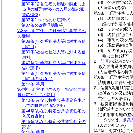
(8)
公営住宅の入
第36条
(公営住宅の用途の廃止によ
(入居者の資格)
る他の町営住宅への入居の際の家
第5条
町営住宅に
賃の特例)
(1)
現に同居し、
第37条
(その他の明渡請求)
姻の予約者を含
第37条の2
(意見聴取等)
(2)
その者の収入が
第3章
町営住宅の社会福祉事業等へ
(3)
現に住宅に困
の活用
(4)
市町村税を滞
第38条
(社会福祉法人等に対する使
(5)
現に県内に住
用許可)
(6)
その者又は現
第39条
(社会福祉法人等に対する使
暴力団員
(以下
用料)
2
前項
の規定にか
第40条
(社会福祉法人等に対する報
る入居者選考委員
告の請求)
(入居者資格の特例
第41条
(社会福祉法人等に対する使
第6条
町営住宅の
用許可の取消し)
該明渡しに伴い他
第42条
(準用)
2
法第8条第1項若
第4章
町営住宅のみなし特定公共賃
に係るもの又は法
貸住宅としての活用
営住宅の入居者は
第43条
(みなし特定公共賃貸住宅と
3
被災市街地復興
しての町営住宅の使用)
該区域内において
第44条
(みなし特定公共賃貸住宅の
定する市街地の整
入居者資格)
までの間は、
前条
第45条
(みなし特定公共賃貸住宅の
(入居の申込み)
家賃)
第7条
町営住宅に
第46条
(準用)