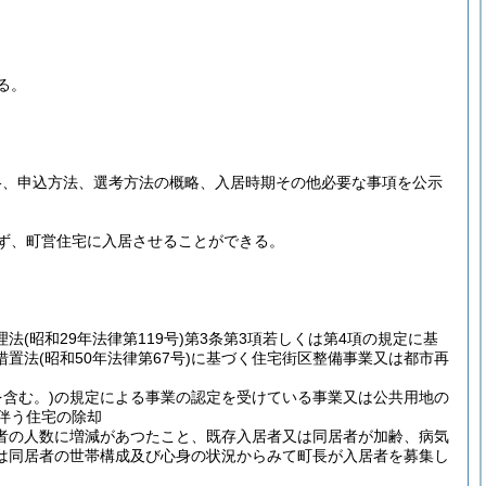
る。
格、申込方法、選考方法の概略、入居時期その他必要な事項を公示
ず、町営住宅に入居させることができる。
理法
(昭和29年法律第119号)
第3条第3項若しくは第4項の規定に基
措置法
(昭和50年法律第67号)
に基づく住宅街区整備事業又は都市再
を含む。)
の規定による事業の認定を受けている事業又は公共用地の
伴う住宅の除却
者の人数に増減があつたこと、既存入居者又は同居者が加齢、病気
は同居者の世帯構成及び心身の状況からみて町長が入居者を募集し