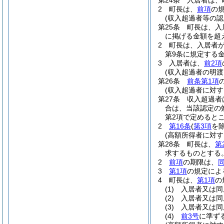
第24条
入居者は、
2
町長は、
前項
の
(収入超過者等の認
第25条
町長は、入
に掲げる金額を超
2
町長は、入居者
第9条に規定する
3
入居者は、
前2項
(収入超過者の明渡
第26条
前条第1項
(収入超過者に対す
第27条
収入超過者
合は、当該認定の
第2項で定めると
2
第16条
(
第3項
を除
(高額所得者に対す
第28条
町長は、
第
求するものとする
2
前項
の期限は、
3
第1項
の規定によ
4
町長は、
第1項
の
(1)
入居者又は同
(2)
入居者又は同
(3)
入居者又は同
(4)
前3号
に準ず