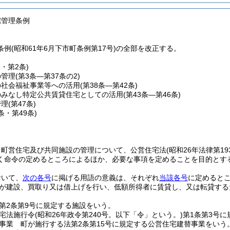
宅管理条例
例(昭和61年6月下市町条例第17号)の全部を改正する。
条・第2条)
の管理
(第3条―第37条の2)
の社会福祉事業等への活用
(第38条―第42条)
のみなし特定公共賃貸住宅としての活用
(第43条―第46条)
管理
(第47条)
8条・第49条)
、町営住宅及び共同施設の管理について、公営住宅法
(昭和26年法律第1
く命令の定めるところによるほか、必要な事項を定めることを目的とす
おいて、
次の各号
に掲げる用語の意義は、それぞれ
当該各号
に定めると
が建設、買取り又は借上げを行い、低額所得者に賃貸し、又は転貸する
第2条第9号に規定する施設をいう。
宅法施行令
(昭和26年政令第240号。以下「令」という。)
第1条第3号
事業 町が施行する法第2条第15号に規定する公営住宅建替事業をいう