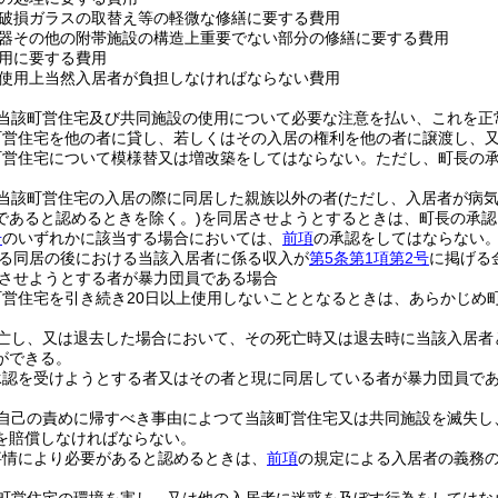
破損ガラスの取替え等の軽微な修繕に要する費用
器その他の附帯施設の構造上重要でない部分の修繕に要する費用
用に要する費用
使用上当然入居者が負担しなければならない費用
当該町営住宅及び共同施設の使用について必要な注意を払い、これを正
町営住宅を他の者に貸し、若しくはその入居の権利を他の者に譲渡し、
町営住宅について模様替又は増改築をしてはならない。
ただし、町長の
当該町営住宅の入居の際に同居した親族以外の者
(ただし、入居者が病
であると認めるときを除く。)
を同居させようとするときは、町長の承認
号
のいずれかに該当する場合においては、
前項
の承認をしてはならない
る同居の後における当該入居者に係る収入が
第5条第1項第2号
に掲げる
させようとする者が暴力団員である場合
町営住宅を引き続き20日以上使用しないこととなるときは、あらかじめ
亡し、又は退去した場合において、その死亡時又は退去時に当該入居者
ができる。
承認を受けようとする者又はその者と現に同居している者が暴力団員で
自己の責めに帰すべき事由によつて当該町営住宅又は共同施設を滅失し
を賠償しなければならない。
事情により必要があると認めるときは、
前項
の規定による入居者の義務