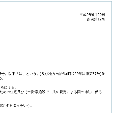
平成9年6月20日
条例第12号
93号。以下「法」という。)
及び地方自治法
(昭和22年法律第67号)
並
る。
ころによる。
ための住宅及びその附帯施設で、法の規定による国の補助に係る
に規定する収入をいう。
。