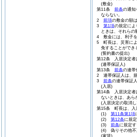
(敷金)
第11条
前条
の通知
ならない。
2
前項
の敷金の額
3
第1項
の規定によ
ときは、それらの
4
敷金には、利子
5
町長は、災害に
免することができ
(誓約書の提出)
第12条
入居決定者
(連帯保証人)
第13条
前条
の連帯
2
連帯保証人は、
3
前条
の連帯保証
(入居)
第14条
入居決定者
ないときは、あら
(入居決定の取消し
第15条
町長は、入
(1)
第11条第1項
(2)
第12条
に規定
(3)
前条
に規定す
(4)
偽りその他不
(家賃)