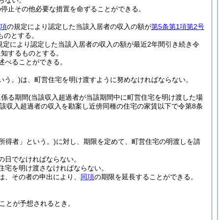
らない。
の停止その他必要な措置を命ずることができる。
2項
の規定により認定した当該入居者の収入の額が
第5条第1項第2号
ものとする。
規定により認定した当該入居者の収入の額が最近2年間引き続き令
通知するものとする。
述べることができる。
いう。)
は、町営住宅を明け渡すように努めなければならない。
に係る期間
(当該収入超過者が当該期間中に町営住宅を明け渡した場
該収入超過者の収入を勘案し近傍同種の住宅の家賃以下で令第8条
所得者」という。)
に対し、期限を定めて、町営住宅の明渡しを請
の日でなければならない。
住宅を明け渡さなければならない。
は、その者の申出により、
同項
の期限を延長することができる。
ことが予想されるとき。