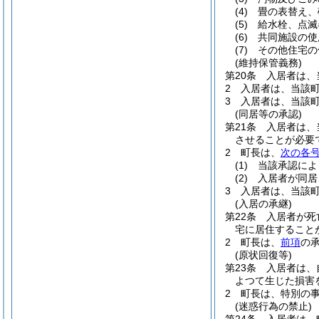
(4)
畳の表替え、
(5)
給水栓、点滅
(6)
共同施設の使
(7)
その他住宅の
(維持保管義務)
第20条
入居者は、
2
入居者は、当該
3
入居者は、当該
(同居等の承認)
第21条
入居者は、
させることが必要
2
町長は、
次の各
(1)
当該承認によ
(2)
入居者が同居
3
入居者は、当該
(入居の承継)
第22条
入居者が死
宅に居住すること
2
町長は、
前項
の
(原状回復等)
第23条
入居者は、
よつて生じた損害
2
町長は、特別の
(迷惑行為の禁止)