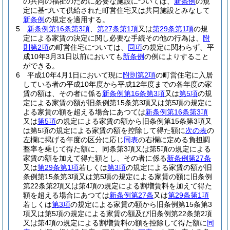
の共同の福祉のために必要な施設については、
新条例
の規
定に基づいて供給された町営住宅又は共同施設とみなして
新条例
の規定を適用する。
5
新条例第16条第3項
、
第27条第1項
又は
第29条第1項
の規
定による家賃の決定に関し必要な手続その他の行為は、
附
則第2項
の町営住宅については、
同項
の規定に関わらず、平
成10年3月31日以前においても
新条例
の例によりすること
ができる。
6
平成10年4月1日において現に
附則第2項
の町営住宅に入居
している者の平成10年度から平成12年度までの各年度の家
賃の額は、その者に係る
新条例第16条第3項
又は
第5項
の規
定による家賃の額が旧条例第15条第3項又は第5項の規定に
よる家賃の額を超える場合にあつては
新条例第16条第3項
又は
第5項
の規定による家賃の額から旧条例第15条第3項又
は第5項の規定による家賃の額を控除して得た額に
次の表
の
左欄に掲げる年度の区分に応じ
同表
の右欄に定める負担調
整率を乗じて得た額に、同条第3項又は第5項の規定による
家賃の額を加えて得た額とし、その者に係る
新条例第27条
又は
第29条第1項
若しくは
第3項
の規定による家賃の額が旧
条例第15条第3項又は第5項の規定による家賃の額に旧条例
第22条第2項又は第4項の規定による割増賃料を加えて得た
額を超える場合にあつては
新条例第27条
又は
第29条第1項
若しくは
第3項
の規定による家賃の額から旧条例第15条第3
項又は第5項の規定による家賃の額及び旧条例第22条第2項
又は第4項の規定による割増賃料の額を控除して得た額に
同