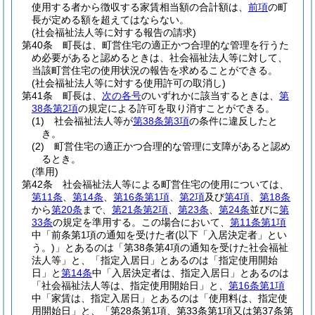
使用する者から徴収する家賃相当額の合計額は、
前項
の町
長が定める額を超えてはならない。
(社会福祉法人等に対する報告の請求)
第40条
町長は、町営住宅の適正かつ合理的な管理を行うた
め必要があると認めるときは、社会福祉法人等に対して、
当該町営住宅の使用状況の報告を求めることができる。
(社会福祉法人等に対する使用許可の取消し)
第41条
町長は、
次の各号
のいずれかに該当するときは、
第
38条第2項
の規定による許可を取り消すことができる。
(1)
社会福祉法人等が
第38条第3項
の条件に違反したと
き。
(2)
町営住宅の適正かつ合理的な管理に支障があると認め
るとき。
(準用)
第42条
社会福祉法人等による町営住宅の使用については、
第11条
、
第14条
、
第16条第1項
、
第2項
及び
第4項
、
第18条
から
第20条
まで、
第21条第2項
、
第23条
、
第24条
並びに
第
33条
の規定を準用する。
この場合において、
第11条第1項
中「前条第1項の通知を受けた者
(以下「入居決定者」とい
う。)
」とあるのは「第38条第4項の通知を受けた社会福祉
法人等」と、「指定入居日」とあるのは「指定使用開始
日」と
第14条
中「入居決定者は、指定入居日」とあるのは
「社会福祉法人等は、指定使用開始日」と、
第16条第1項
中「家賃は、指定入居日」とあるのは「使用料は、指定使
用開始日」と、「第28条第1項、第33条第1項又は第37条第