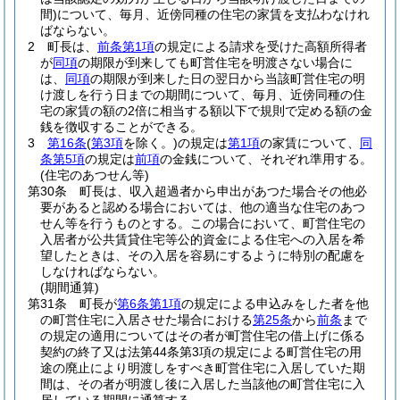
間)
について、毎月、近傍同種の住宅の家賃を支払わなけれ
ばならない。
2
町長は、
前条第1項
の規定による請求を受けた高額所得者
が
同項
の期限が到来しても町営住宅を明渡さない場合に
は、
同項
の期限が到来した日の翌日から当該町営住宅の明
け渡しを行う日までの期間について、毎月、近傍同種の住
宅の家賃の額の2倍に相当する額以下で規則で定める額の金
銭を徴収することができる。
3
第16条
(
第3項
を除く。)
の規定は
第1項
の家賃について、
同
条第5項
の規定は
前項
の金銭について、それぞれ準用する。
(住宅のあつせん等)
第30条
町長は、収入超過者から申出があつた場合その他必
要があると認める場合においては、他の適当な住宅のあつ
せん等を行うものとする。
この場合において、町営住宅の
入居者が公共賃貸住宅等公的資金による住宅への入居を希
望したときは、その入居を容易にするように特別の配慮を
しなければならない。
(期間通算)
第31条
町長が
第6条第1項
の規定による申込みをした者を他
の町営住宅に入居させた場合における
第25条
から
前条
まで
の規定の適用についてはその者が町営住宅の借上げに係る
契約の終了又は法第44条第3項の規定による町営住宅の用
途の廃止により明渡しをすべき町営住宅に入居していた期
間は、その者が明渡し後に入居した当該他の町営住宅に入