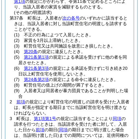
第1項
の規定にかかわらず、令第11条で定めるところによ
り、当該入居者の家賃を減額するものとする。
(その他の明渡請求)
第37条
町長は、入居者が
次の各号
のいずれかに該当すると
きは、当該入居者に対し当該町営住宅の明渡しを請求する
ことができる。
(1)
不正の行為によつて入居したとき。
(2)
家賃を3月以上滞納したとき。
(3)
町営住宅又は共同施設を故意にき損したとき。
(4)
第20条
の規定に違反したとき。
(5)
第21条第1項
の規定による承認を受けずに他の者を同
居させたとき。
(6)
第21条第3項
の規定による承認を受けずに引き続き20
日以上町営住宅を使用しないとき。
(7)
第24条第2項
の規定による命令に違反したとき。
(8)
町営住宅の借上げの期間が満了するとき。
(9)
入居者又は同居者が暴力団員であることが判明した場
合
2
前項
の規定により町営住宅の明渡しの請求を受けた入居者
は、町長が指定する期日までに当該町営住宅を明け渡さな
ければならない。
3
町長は、
第1項第1号
の規定に該当することにより
同項
の
請求を行つたときは、当該請求を受けた者に対して、入居
した日から
前項
の期日
(
同項
の期日までに明け渡した場合
は、当該明け渡した日)
までの期間については、近傍同種の