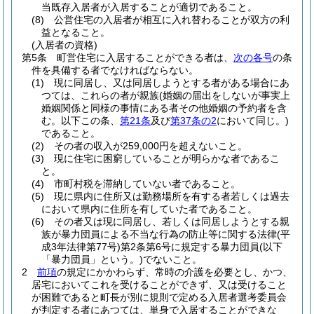
当既存入居者が入居することが適切であること。
(8)
公営住宅の入居者が相互に入れ替わることが双方の利
益となること。
(入居者の資格)
第5条
町営住宅に入居することができる者は、
次の各号
の条
件を具備する者でなければならない。
(1)
現に同居し、又は同居しようとする者がある場合にあ
つては、これらの者が親族
(婚姻の届出をしないが事実上
婚姻関係と同様の事情にある者その他婚姻の予約者を含
む。以下この条、
第21条
及び
第37条の2
において同じ。)
であること。
(2)
その者の収入が259,000円を超えないこと。
(3)
現に住宅に困窮していることが明らかな者であるこ
と。
(4)
市町村税を滞納していない者であること。
(5)
現に県内に住所又は勤務場所を有する者若しくは過去
において県内に住所を有していた者であること。
(6)
その者又は現に同居し、若しくは同居しようとする親
族が暴力団員による不当な行為の防止等に関する法律
(平
成3年法律第77号)
第2条第6号に規定する暴力団員
(以下
「暴力団員」という。)
でないこと。
2
前項
の規定にかかわらず、常時の介護を必要とし、かつ、
居宅においてこれを受けることができず、又は受けること
が困難であると町長が別に規則で定める入居者選考委員会
が判定する者にあつては、単身で入居することができな