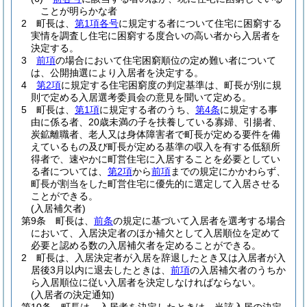
ことが明らかな者
2
町長は、
第1項各号
に規定する者について住宅に困窮する
実情を調査し住宅に困窮する度合いの高い者から入居者を
決定する。
3
前項
の場合において住宅困窮順位の定め難い者について
は、公開抽選により入居者を決定する。
4
第2項
に規定する住宅困窮度の判定基準は、町長が別に規
則で定める入居選考委員会の意見を聞いて定める。
5
町長は、
第1項
に規定する者のうち、
第4条
に規定する事
由に係る者、20歳未満の子を扶養している寡婦、引揚者、
炭鉱離職者、老人又は身体障害者で町長が定める要件を備
えているもの及び町長が定める基準の収入を有する低額所
得者で、速やかに町営住宅に入居することを必要としてい
る者については、
第2項
から
前項
までの規定にかかわらず、
町長が割当をした町営住宅に優先的に選定して入居させる
ことができる。
(入居補欠者)
第9条
町長は、
前条
の規定に基づいて入居者を選考する場合
において、入居決定者のほか補欠として入居順位を定めて
必要と認める数の入居補欠者を定めることができる。
2
町長は、入居決定者が入居を辞退したとき又は入居者が入
居後3月以内に退去したときは、
前項
の入居補欠者のうちか
ら入居順位に従い入居者を決定しなければならない。
(入居者の決定通知)