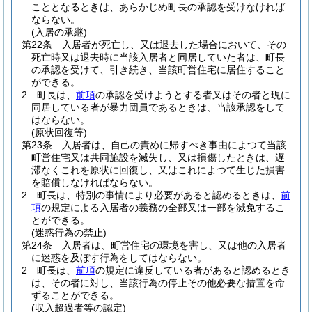
こととなるときは、あらかじめ町長の承認を受けなければ
ならない。
(入居の承継)
第22条
入居者が死亡し、又は退去した場合において、その
死亡時又は退去時に当該入居者と同居していた者は、町長
の承認を受けて、引き続き、当該町営住宅に居住すること
ができる。
2
町長は、
前項
の承認を受けようとする者又はその者と現に
同居している者が暴力団員であるときは、当該承認をして
はならない。
(原状回復等)
第23条
入居者は、自己の責めに帰すべき事由によつて当該
町営住宅又は共同施設を滅失し、又は損傷したときは、遅
滞なくこれを原状に回復し、又はこれによつて生じた損害
を賠償しなければならない。
2
町長は、特別の事情により必要があると認めるときは、
前
項
の規定による入居者の義務の全部又は一部を減免するこ
とができる。
(迷惑行為の禁止)
第24条
入居者は、町営住宅の環境を害し、又は他の入居者
に迷惑を及ぼす行為をしてはならない。
2
町長は、
前項
の規定に違反している者があると認めるとき
は、その者に対し、当該行為の停止その他必要な措置を命
ずることができる。
(収入超過者等の認定)