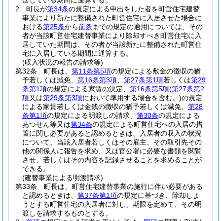
居している期間に通算する。
2
町長が
第34条
の規定による申出をした者を町営住宅建替
事業により新たに整備された町営住宅に入居させた場合に
おける
第25条
から
前条
までの規定の適用については、その
者が当該町営住宅建替事業により除却すべき町営住宅に入
居していた期間は、その者が当該新たに整備された町営住
宅に入居している期間に通算する。
(収入状況の報告の請求等)
第32条
町長は、
第11条第5項
の規定による敷金の徴収の猶
予若しくは減免、
第16条第3項
、
第27条第1項
若しくは
第29
条第1項
の規定による家賃の決定、
第16条第5項
(
第27条第2
項
又は
第29条第3項
において準用する場合を含む。)
の規定
による家賃若しくは金銭の徴収の猶予若しくは減免、
第28
条第1項
の規定による明渡しの請求、
第30条
の規定による
あつせん等又は
第34条
の規定による町営住宅への入居の措
置に関し必要があると認めるときは、入居者の収入の状況
について、当該入居者若しくはその雇主、その取引先その
他の関係人に報告を求め、又は官公署に必要な書類を閲覧
させ、若しくはその内容を記録させることを求めることが
できる。
(建替事業による明渡請求)
第33条
町長は、町営住宅建替事業の施行に伴い必要がある
と認めるときは、
第37条第1項
の規定に基づき、除却しよ
うとする町営住宅の入居者に対し、期限を定めて、その明
渡しを請求するものとする。