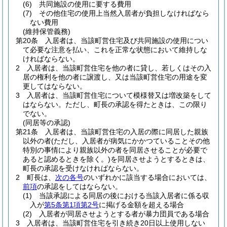
(6)
共同施設の使用に要する費用
(7)
その他住宅の使用上当然入居者が負担しなければなら
ない費用
(維持保管義務)
第20条
入居者は、当該町営住宅及び共同施設の使用につい
て必要な注意を払い、これを正常な状態において維持しな
ければならない。
2
入居者は、当該町営住宅を他の者に貸し、若しくはその入
居の権利を他の者に譲渡し、又は当該町営住宅の用途を変
更してはならない。
3
入居者は、当該町営住宅について模様替又は増改築をして
はならない。
ただし、町長の承認を得たときは、この限り
でない。
(同居等の承認)
第21条
入居者は、当該町営住宅の入居の際に同居した親族
以外の者
(ただし、入居者が病気にかかつていることその他
特別の事情により親族以外の者を同居させることが必要で
あると認めるときを除く。)
を同居させようとするときは、
町長の承認を受けなければならない。
2
町長は、
次の各号
のいずれかに該当する場合においては、
前項
の承認をしてはならない。
(1)
当該承認による同居の後における当該入居者に係る収
入が
第5条第1項第2号
に掲げる金額を超える場合
(2)
入居者が同居させようとする者が暴力団員である場合
3
入居者は、当該町営住宅を引き続き20日以上使用しない