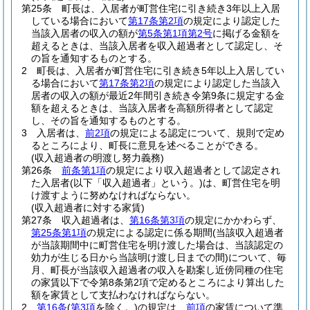
第25条
町長は、入居者が町営住宅に引き続き3年以上入居
している場合において
第17条第2項
の規定により認定した
当該入居者の収入の額が
第5条第1項第2号
に掲げる金額を
超えるときは、当該入居者を収入超過者として認定し、そ
の旨を通知するものとする。
2
町長は、入居者が町営住宅に引き続き5年以上入居してい
る場合において
第17条第2項
の規定により認定した当該入
居者の収入の額が最近2年間引き続き令第9条に規定する金
額を超えるときは、当該入居者を高額所得者として認定
し、その旨を通知するものとする。
3
入居者は、
前2項
の規定による認定について、規則で定め
るところにより、町長に意見を述べることができる。
(収入超過者の明渡し努力義務)
第26条
前条第1項
の規定により収入超過者として認定され
た入居者
(以下「収入超過者」という。)
は、町営住宅を明
け渡すように努めなければならない。
(収入超過者に対する家賃)
第27条
収入超過者は、
第16条第3項
の規定にかかわらず、
第25条第1項
の規定による認定に係る期間
(当該収入超過者
が当該期間中に町営住宅を明け渡した場合は、当該認定の
効力が生じる日から当該明け渡し日までの間)
について、毎
月、町長が当該収入超過者の収入を勘案し近傍同種の住宅
の家賃以下で令第8条第2項で定めるところにより算出した
額を家賃として支払わなければならない。
2
第16条
(
第3項
を除く。)
の規定は、
前項
の家賃について準