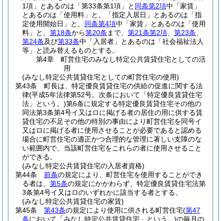
1項」とあるのは「第33条第1項」と
同条第2項
中「家賃」
とあるのは「使用料」と、「指定入居日」とあるのは「指
定使用開始日」と、
同条第4項
中「家賃」とあるのは「使用
料」と、
第18条
から
第20条
まで、
第21条第2項
、
第23条
、
第24条
及び
第33条
中「入居者」とあるのは「社会福祉法人
等」と読み替えるものとする。
第4章
町営住宅のみなし特定公共賃貸住宅としての活
用
(みなし特定公共賃貸住宅としての町営住宅の使用)
第43条
町長は、特定優良賃貸住宅の供給の促進に関する法
律
(平成5年法律第52号。次条において「特定優良賃貸住宅
法」という。)
第6条に規定する特定優良賃貸住宅その他の
同法第3条第4号イ又はロに掲げる者の居住の用に供する賃
貸住宅の不足その他の特別の事由により町営住宅を同号イ
又はロに掲げる者に使用させることが必要であると認める
場合に町営住宅の適正かつ合理的な管理に著しい支障のな
い範囲内で、当該町営住宅をこれらの者に使用させること
ができる。
(みなし特定公共賃貸住宅の入居者資格)
第44条
前条
の規定により、町営住宅を使用することができ
る者は、
第5条
の規定にかかわらず、特定優良賃貸住宅法第
3条第4号イ又はロのいずれかに該当する者とする。
(みなし特定公共賃貸住宅の家賃)
第45条
第43条
の規定により使用に供される町営住宅
(
第47
条
において「みなし特定公共賃貸住宅」という。)
の毎月の