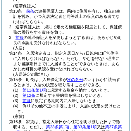
い。
(連帯保証人)
第13条
前条
の連帯保証人は、県内に住所を有し、独立の生
計を営み、かつ入居決定者と同等以上の収入のある者でな
ければならない。
2
連帯保証人は、規則で定める極度額を限度として、保証債
務の履行をする責任を負う。
3
前条
の連帯保証人を変更しようとする者は、あらかじめ町
長の承認を受けなければならない。
(入居)
第14条
入居決定者は、指定入居日から7日以内に町営住宅
に入居しなければならない。
ただし、やむを得ない理由に
より当該期日までに入居することができないときは、あら
かじめ町長の承認を受けなければならない。
(入居決定の取消し)
第15条
町長は、入居決定者が
次の各号
のいずれかに該当す
るときは、入居の決定を取り消すことができる。
(1)
第11条第1項
に規定する敷金を納付しないとき。
(2)
第12条
に規定する誓約書を提出しないとき。
(3)
前条
に規定する期間内に入居しないとき。
(4)
偽りその他不正の手段により、入居の決定を受けたと
き。
(家賃)
第16条
家賃は、指定入居日から住宅を明け渡した日まで徴
収する。
ただし、
第28条第1項
、
第33条第1項
又は
第37条第