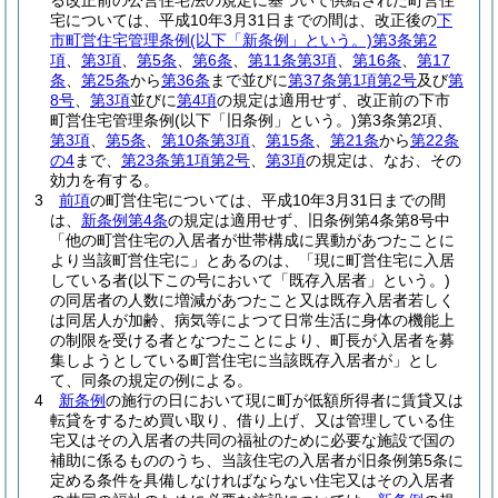
る改正前の公営住宅法の規定に基づいて供給された町営住
宅については、平成10年3月31日までの間は、改正後の
下
市町営住宅管理条例
(以下「新条例」という。)
第3条第2
項
、
第3項
、
第5条
、
第6条
、
第11条第3項
、
第16条
、
第17
条
、
第25条
から
第36条
まで並びに
第37条第1項第2号
及び
第
8号
、
第3項
並びに
第4項
の規定は適用せず、改正前の下市
町営住宅管理条例
(以下「旧条例」という。)
第3条第2項、
第3項
、
第5条
、
第10条第3項
、
第15条
、
第21条
から
第22条
の4
まで、
第23条第1項第2号
、
第3項
の規定は、なお、その
効力を有する。
3
前項
の町営住宅については、平成10年3月31日までの間
は、
新条例第4条
の規定は適用せず、旧条例第4条第8号中
「他の町営住宅の入居者が世帯構成に異動があつたことに
より当該町営住宅に」とあるのは、「現に町営住宅に入居
している者
(以下この号において「既存入居者」という。)
の同居者の人数に増減があつたこと又は既存入居者若しく
は同居人が加齢、病気等によつて日常生活に身体の機能上
の制限を受ける者となつたことにより、町長が入居者を募
集しようとしている町営住宅に当該既存入居者が」とし
て、同条の規定の例による。
4
新条例
の施行の日において現に町が低額所得者に賃貸又は
転貸をするため買い取り、借り上げ、又は管理している住
宅又はその入居者の共同の福祉のために必要な施設で国の
補助に係るもののうち、当該住宅の入居者が旧条例第5条に
定める条件を具備しなければならない住宅又はその入居者