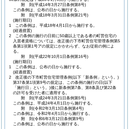
附
則
(平成14年3月27日
条例第8号)
この条例は、公布の日から施行する。
附
則
(平成18年3月31日
条例第21号)
(施行期日)
1
この条例は、平成18年4月1日から施行する。
(経過措置)
2
この条例の施行の日前に50歳以上である者の町営住宅の
入居者資格については、改正後の下市町営住宅管理条例第5
条第1項第1号アの規定にかかわらず、なお従前の例によ
る。
附
則
(平成22年10月1日
条例第16号)
(施行期日)
1
この条例は、公布の日から施行する。
(経過措置)
2
改正後の下市町営住宅管理条例
(以下「新条例」という。)
第37条第1項第9号の規定は、この条例の施行の日
(以下
「施行日」という。)
後に新条例第7条、第8条及び第22条
の許可を受けた者に適用する。
附
則
(平成24年3月21日
条例第5号)
この条例は、平成24年4月1日から施行する。
附
則
(令和2年3月13日
条例第4号)
この条例は、令和2年4月1日から施行する。
附
則
(令和6年3月12日
条例第9号)
この条例は、公布の日から施行する。