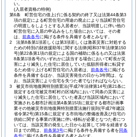
い。
(入居者資格の特例)
第6条
町営住宅の借上げに係る契約の終了又は法第44条第3
項の規定による町営住宅の用途の廃止により当該町営住宅
の明渡しをしようとする入居者が、当該明渡しに伴い他の
町営住宅に入居の申込みをした場合においては、その者
は、
前条各号
に掲げる条件を具備する者とみなす。
2
法第8条第1項若しくは第3項若しくは激甚災害に対処する
ための特別の財政援助等に関する法律
(昭和37年法律第150
号)
第22条第1項の規定による国の補助に係るもの又は法第
8条第1項各号のいずれかに該当する場合において町長が災
害により滅失した住宅に居住していた低額所得者に転貸す
るため借り上げる町営住宅の入居者は、
前条各号
に掲げる
条件を具備するほか、当該災害発生の日から3年間は、な
お、当該災害により住宅を失つた者でなければならない。
3
被災市街地復興特別措置法
(平成7年法律第14号)
第21条に
規定する住宅被災市町村の区域内において同条の災害によ
り滅失した住宅に居住していた者及び当該区域内において
実施される都市計画法第4条第15項に規定する都市計画事
業その他被災市街地復興特別措置法施行規則
(平成7年建設
省令第2号)
第15条に規定する市街地の整備改善及び住宅の
供給に関する事業の実施に伴い移転が必要となつた者につ
いては、当該災害の発生した日から起算して3年を経過する
日までの間は、
前条第3号
に掲げる条件を具備する者を
同条
各号
に掲げる条件を具備する者とみなす。