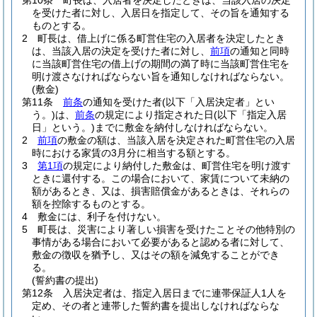
第10条
町長は、入居者を決定したときは、当該入居の決定
を受けた者に対し、入居日を指定して、その旨を通知する
ものとする。
2
町長は、借上げに係る町営住宅の入居者を決定したとき
は、当該入居の決定を受けた者に対し、
前項
の通知と同時
に当該町営住宅の借上げの期間の満了時に当該町営住宅を
明け渡さなければならない旨を通知しなければならない。
(敷金)
第11条
前条
の通知を受けた者
(以下「入居決定者」とい
う。)
は、
前条
の規定により指定された日
(以下「指定入居
日」という。)
までに敷金を納付しなければならない。
2
前項
の敷金の額は、当該入居を決定された町営住宅の入居
時における家賃の3月分に相当する額とする。
3
第1項
の規定により納付した敷金は、町営住宅を明け渡す
ときに還付する。
この場合において、家賃について未納の
額があるとき、又は、損害賠償金があるときは、それらの
額を控除するものとする。
4
敷金には、利子を付けない。
5
町長は、災害により著しい損害を受けたことその他特別の
事情がある場合において必要があると認める者に対して、
敷金の徴収を猶予し、又はその額を減免することができ
る。
(誓約書の提出)
第12条
入居決定者は、指定入居日までに連帯保証人1人を
定め、その者と連帯した誓約書を提出しなければならな