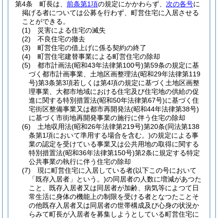
第4条
町長は、
前条第1項
の規定にかかわらず、
次の各号
に
掲げる者については公募を行わず、町営住宅に入居させる
ことができる。
(1)
災害による住宅の滅失
(2)
不良住宅の撤去
(3)
町営住宅の借上げに係る契約の終了
(4)
町営住宅建替事業による町営住宅の除却
(5)
都市計画法
(昭和43年法律第100号)
第59条の規定に基
づく都市計画事業、土地区画整理法
(昭和29年法律第119
号)
第3条第3項若しくは第4項の規定に基づく土地区画整
理事業、大都市地域における住宅及び住宅地の供給の促
進に関する特別措置法
(昭和50年法律第67号)
に基づく住
宅街区整備事業又は都市再開発法
(昭和44年法律第38号)
に基づく市街地再開発事業の施行に伴う住宅の除却
(6)
土地収用法
(昭和26年法律第219号)
第20条
(同法第138
条第1項において準用する場合を含む。)
の規定による事
業の認定を受けている事業又は公共用地の取得に関する
特別措置法
(昭和36年法律第150号)
第2条に規定する特定
公共事業の執行に伴う住宅の除却
(7)
現に町営住宅に入居している者
(以下この号において
「既存入居者」という。)
の同居者の人数に増減があつた
こと、既存入居者又は同居者が加齢、病気等によつて日
常生活に身体の機能上の制限を受ける者となつたことそ
の他既存入居者又は同居者の世帯構成及び心身の状況か
らみて町長が入居者を募集しようとしている町営住宅に