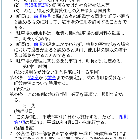
(2)
第38条第2項
の許可を受けた社会福祉法人等
(3)
みなし特定公共賃貸住宅の入居者又は同居者
3
町長は、
前項各号
に掲げる者の組織する団体で町長が適当
と認めるものに対して、駐車場の使用を許可することがで
きる。
4
駐車場の使用料は、近傍同種の駐車場の使用料を勘案し
て、町長が定める。
5
町長は、
前項
の規定にかかわらず、特別の事情がある場合
において必要があると認めるときは、使用料の徴収の猶予
又は減免をすることができる。
6
駐車場の管理に関し必要な事項は、町長が別に定める。
第6章
雑則
(法の適用を受けない町営住宅に対する準用)
第48条
第2章
から
前章
までの規定は、法の適用を受けない
町営住宅について準用する。
(その他)
第49条
この条例の施行に関し必要な事項は、規則で定め
る。
附
則
(施行期日)
1
この条例は、平成9年7月1日から施行する。
ただし、
附則
第4項
の規定は、平成10年4月1日から施行する。
(経過措置)
2
公営住宅の一部を改正する法律
(平成8年法律第55号)
によ