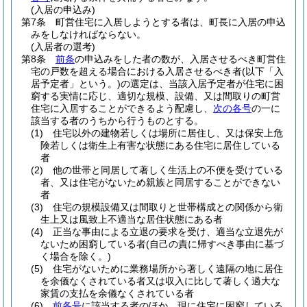
(入居の申込み)
第7条
町営住宅に入居しようとする者は、町長に入居の申込
みをしなければならない。
(入居者の選考)
第8条
前条
の申込みをした者の数が、入居させるべき町営住
宅の戸数を超える場合における入居させるべき者
(以下「入
居予定者」という。)
の選定は、当該入居予定者が住宅に困
窮する実情に応じ、適切な規模、設備、又は間取りの町営
住宅に入居することができるよう配慮し、
次の各号
の一に
該当する者のうちから行うものとする。
(1)
住宅以外の建物若しくは場所に居住し、又は保安上危
険若しくは衛生上有害な状態にある住宅に居住している
者
(2)
他の世帯と同居して著しく生活上の不便を受けている
者、又は住宅がないため親族と同居することができない
者
(3)
住宅の規模設備又は間取りと世帯構成との関係から衛
生上又は風致上不適当な居住状態にある者
(4)
正当な事由による立退の要求を受け、適当な立退先が
ないため困窮している者
(自己の責に帰すべき事由に基づ
く場合を除く。)
(5)
住宅がないために業務場所から著しく遠隔の地に居住
を余儀なくされている者又は収入に比して著しく過大な
家賃の支払を余儀なくされている者
(6)
前各号
に該当する者のほか、現に住宅に困窮している