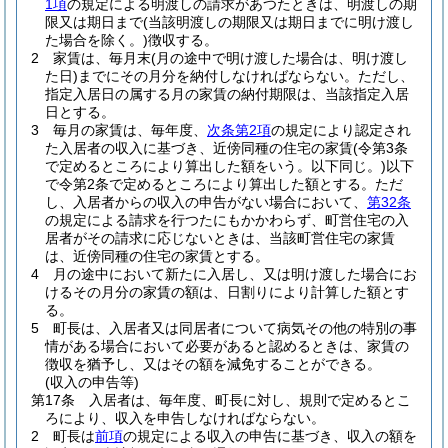
1項
の規定による明渡しの請求があつたときは、明渡しの期
限又は期日まで
(当該明渡しの期限又は期日までに明け渡し
た場合を除く。)
徴収する。
2
家賃は、毎月末
(月の途中で明け渡した場合は、明け渡し
た日)
までにその月分を納付しなければならない。
ただし、
指定入居日の属する月の家賃の納付期限は、当該指定入居
日とする。
3
毎月の家賃は、毎年度、
次条第2項
の規定により認定され
た入居者の収入に基づき、近傍同種の住宅の家賃
(令第3条
で定めるところにより算出した額をいう。以下同じ。)
以下
で令第2条で定めるところにより算出した額とする。
ただ
し、入居者からの収入の申告がない場合において、
第32条
の規定による請求を行つたにもかかわらず、町営住宅の入
居者がその請求に応じないときは、当該町営住宅の家賃
は、近傍同種の住宅の家賃とする。
4
月の途中において新たに入居し、又は明け渡した場合にお
けるその月分の家賃の額は、日割りにより計算した額とす
る。
5
町長は、入居者又は同居者について病気その他の特別の事
情がある場合において必要があると認めるときは、家賃の
徴収を猶予し、又はその額を減免することができる。
(収入の申告等)
第17条
入居者は、毎年度、町長に対し、規則で定めるとこ
ろにより、収入を申告しなければならない。
2
町長は
前項
の規定による収入の申告に基づき、収入の額を