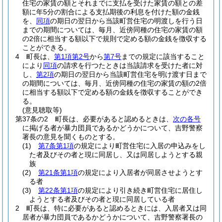
住宅の家賃の額とそれまでに支払を受けた家賃の額との差
額に年5分の割合による支払期後の利息を付けた額の金銭
を、
同項
の期日の翌日から当該町営住宅の明渡しを行う日
までの期間については、毎月、近傍同種の住宅の家賃の額
の2倍に相当する額以下で規則で定める額の金銭を徴収する
ことができる。
4
町長は、
第1項第2号
から
第7号
までの規定に該当すること
により
同項
の請求を行つたときは当該請求を受けた者に対
し、
第2項
の期日の翌日から当該町営住宅を明け渡す日まで
の期間については、毎月、近傍同種の住宅の家賃の額の2倍
に相当する額以下で定める額の金銭を徴収することができ
る。
(意見聴取等)
第37条の2
町長は、必要があると認めるときは、
次の各号
に掲げる者が暴力団員であるかどうかについて、吉野警察
署長の意見を聞くものとする。
(1)
第7条第1項
の規定により町営住宅に入居の申込みをし
た者及びその者と現に同居し、又は同居しようとする親
族
(2)
第21条第1項
の規定により入居者が同居させようとす
る者
(3)
第22条第1項
の規定により引き続き町営住宅に居住し
ようとする者及びその者と現に同居している者
2
町長は、特に必要があると認めるときには、入居者又は同
居者が暴力団員であるかどうかについて、吉野警察署長の