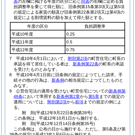
表
の左欄に掲げる年度の区分に応じ
同表
の右欄に定める負
担調整率を乗じて得た額に、旧条例第15条第3項又は第5項
の規定による家賃の額及び旧条例第22条第2項又は第4項の
規定による割増賃料の額を加えて得た額とする。
年度の区分
負担調整率
平成10年度
0.25
平成11年度
0.5
平成12年度
0.75
7
平成10年4月1日において、
附則第2項
の町営住宅に町長の
承認を得て居住している者は、
新条例第22条
の町長の承認
を受けたものとみなす。
8
平成10年4月1日前に旧条例の規定によつてした請求、手
続その他の行為は、
新条例
の相当規定によつてしたものと
みなす。
9
公営住宅法の適用を受けない町営住宅についての
新条例第
48条
において準用する
新条例第2章
から
第5章
までの規定の
適用については、
附則第2項
から
前項
までの規定の例によ
る。
附
則
(平成12年9月22日
条例第28号)
この条例は、平成12年10月1日から施行する。
附
則
(平成12年12月14日
条例第35号)
この条例は、公布の日から施行する。
ただし、第5条及び第
38条の規定は平成13年1月6日から施行する。