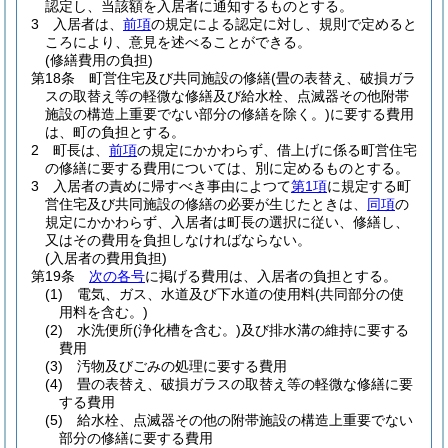
認定し、当該額を入居者に通知するものとする。
3
入居者は、
前項
の規定による認定に対し、規則で定めると
ころにより、意見を述べることができる。
(修繕費用の負担)
第18条
町営住宅及び共同施設の修繕
(畳の表替え、破損ガラ
スの取替え等の軽微な修繕及び給水栓、点滅器その他附帯
施設の構造上重要でない部分の修繕を除く。)
に要する費用
は、町の負担とする。
2
町長は、
前項
の規定にかかわらず、借上げに係る町営住宅
の修繕に要する費用については、別に定めるものとする。
3
入居者の責めに帰すべき事由によつて
第1項
に規定する町
営住宅及び共同施設の修繕の必要が生じたときは、
同項
の
規定にかかわらず、入居者は町長の選択に従い、修繕し、
又はその費用を負担しなければならない。
(入居者の費用負担)
第19条
次の各号
に掲げる費用は、入居者の負担とする。
(1)
電気、ガス、水道及び下水道の使用料
(共同部分の使
用料を含む。)
(2)
水洗便所
(浄化槽を含む。)
及び排水溝の維持に要する
費用
(3)
汚物及びごみの処理に要する費用
(4)
畳の表替え、破損ガラスの取替え等の軽微な修繕に要
する費用
(5)
給水栓、点滅器その他の附帯施設の構造上重要でない
部分の修繕に要する費用