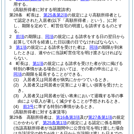
用する。
(高額所得者に対する明渡請求)
第28条
町長は、
第25条第2項
の規定により高額所得者とし
て認定された入居者
(以下「高額所得者」という。)
に対
し、期限を定めて、町営住宅の明渡しを請求するものとす
る。
2
前項
の期限は、
同項
の規定による請求をする日の翌日から
起算して6月を経過した日以後の日でなければならない。
3
第1項
の規定による請求を受けた者は、
同項
の期限が到来
したときは、速やかに当該町営住宅を明け渡さなければな
らない。
4
町長は、
第1項
の規定による請求を受けた者が次に掲げる
特別の事情がある場合においては、その者の申出により、
同項
の期限を延長することができる。
(1)
入居者又は同居者が病気にかかつているとき。
(2)
入居者又は同居者が災害により著しい損害を受けたと
き。
(3)
入居者又は同居者が近い将来において退職する等の事
由により収入が著しく減少することが予想されるとき。
(4)
前3号
に準ずる特別の事情があるとき。
(高額所得者に対する家賃等)
第29条
高額所得者は、
第16条第3項
及び
第27条第1項
の規定
にかかわらず、
第25条第1項
の規定による認定に係る期間
(当該高額所得者が当該期間中に公営住宅を明け渡した場合
は当該認定の効力が生じる日から当該明け渡した日までの