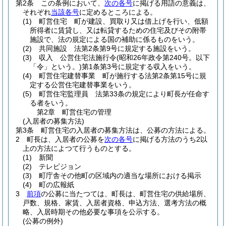
第2条
この条例において、
次の各号
に掲げる用語の意義は、
それぞれ
当該各号
に定めるところによる。
(1)
町営住宅 町が建設、買取り又は借上げを行い、低額
所得者に賃貸し、又は転貸するための住宅及びその附帯
施設で、法の規定による国の補助に係るものをいう。
(2)
共同施設 法第2条第9号に規定する施設をいう。
(3)
収入 公営住宅法施行令
(昭和26年政令第240号。以下
「令」という。)
第1条第3号に規定する収入をいう。
(4)
町営住宅建替事業 町が施行する法第2条第15号に規
定する公営住宅建替事業をいう。
(5)
町営住宅監理員 法第33条の規定により町長が任命す
る者をいう。
第2章
町営住宅の管理
(入居者の募集方法)
第3条
町営住宅の入居者の募集方法は、公募の方法による。
2
町長は、入居者の公募を
次の各号
に掲げる方法のうち2以
上の方法によつて行うものとする。
(1)
新聞
(2)
テレビジョン
(3)
町庁舎その他町の区域内の適当な場所における掲示
(4)
町の広報紙
3
前項
の公募に当たつては、町長は、町営住宅の供給場所、
戸数、規格、家賃、入居者資格、申込方法、選考方法の概
略、入居時期その他必要な事項を公示する。
(公募の例外)