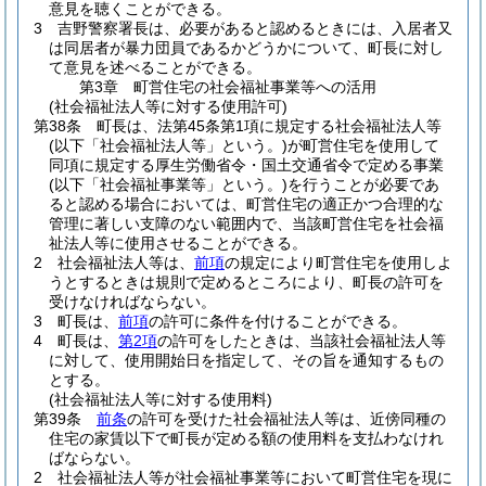
意見を聴くことができる。
3
吉野警察署長は、必要があると認めるときには、入居者又
は同居者が暴力団員であるかどうかについて、町長に対し
て意見を述べることができる。
第3章
町営住宅の社会福祉事業等への活用
(社会福祉法人等に対する使用許可)
第38条
町長は、法第45条第1項に規定する社会福祉法人等
(以下「社会福祉法人等」という。)
が町営住宅を使用して
同項に規定する厚生労働省令・国土交通省令で定める事業
(以下「社会福祉事業等」という。)
を行うことが必要であ
ると認める場合においては、町営住宅の適正かつ合理的な
管理に著しい支障のない範囲内で、当該町営住宅を社会福
祉法人等に使用させることができる。
2
社会福祉法人等は、
前項
の規定により町営住宅を使用しよ
うとするときは規則で定めるところにより、町長の許可を
受けなければならない。
3
町長は、
前項
の許可に条件を付けることができる。
4
町長は、
第2項
の許可をしたときは、当該社会福祉法人等
に対して、使用開始日を指定して、その旨を通知するもの
とする。
(社会福祉法人等に対する使用料)
第39条
前条
の許可を受けた社会福祉法人等は、近傍同種の
住宅の家賃以下で町長が定める額の使用料を支払わなけれ
ばならない。
2
社会福祉法人等が社会福祉事業等において町営住宅を現に