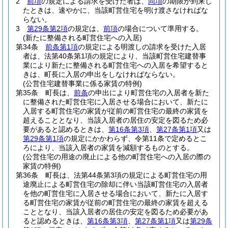
2
前項
の規定による請求を受けた者は、
同項
の期限が到来し
たときは、速やかに、当該町営住宅を明け渡さなければな
らない。
3
第29条第2項
の規定は、
前項
の場合について準用する。
(新たに整備される町営住宅への入居)
第34条
前条第1項
の規定による明渡しの請求を受けた入居
者は、法第40条第1項の規定により、当該町営住宅建替事
業により新たに整備される町営住宅への入居を希望すると
きは、町長に入居の申出をしなければならない。
(公営住宅建替事業に係る家賃の特例)
第35条
町長は、
前条
の申出により町営住宅の入居者を新た
に整備された町営住宅に入居させる場合において、新たに
入居する町営住宅の家賃が従前の町営住宅の最終の家賃を
超えることとなり、当該入居者の居住の安定を図るため必
要があると認めるときは、
第16条第3項
、
第27条第1項
又は
第29条第1項
の規定にかかわらず、令第11条で定めるとこ
ろにより、当該入居者の家賃を減額するものとする。
(公営住宅の用途の廃止による他の町営住宅への入居の際の
家賃の特例)
第36条
町長は、法第44条第3項の規定による町営住宅の用
途廃止による町営住宅の除却に伴い当該町営住宅の入居者
を他の町営住宅に入居させる場合において、新たに入居す
る町営住宅の家賃が従前の町営住宅の最終の家賃を超える
こととなり、当該入居者の居住の安定を図るため必要があ
ると認めるときは、
第16条第3項
、
第27条第1項
又は
第29条