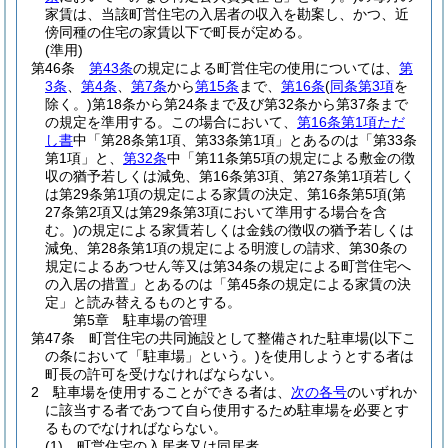
家賃は、当該町営住宅の入居者の収入を勘案し、かつ、近
傍同種の住宅の家賃以下で町長が定める。
(準用)
第46条
第43条
の規定による町営住宅の使用については、
第
3条
、
第4条
、
第7条
から
第15条
まで、
第16条
(
同条第3項
を
除く。)
第18条から第24条まで及び第32条から第37条まで
の規定を準用する。
この場合において、
第16条第1項ただ
し書
中「第28条第1項、第33条第1項」とあるのは「第33条
第1項」と、
第32条
中「第11条第5項の規定による敷金の徴
収の猶予若しくは減免、第16条第3項、第27条第1項若しく
は第29条第1項の規定による家賃の決定、第16条第5項
(第
27条第2項又は第29条第3項において準用する場合を含
む。)
の規定による家賃若しくは金銭の徴収の猶予若しくは
減免、第28条第1項の規定による明渡しの請求、第30条の
規定によるあつせん等又は第34条の規定による町営住宅へ
の入居の措置」とあるのは「第45条の規定による家賃の決
定」と読み替えるものとする。
第5章
駐車場の管理
第47条
町営住宅の共同施設として整備された駐車場
(以下こ
の条において「駐車場」という。)
を使用しようとする者は
町長の許可を受けなければならない。
2
駐車場を使用することができる者は、
次の各号
のいずれか
に該当する者であつて自ら使用するため駐車場を必要とす
るものでなければならない。
(1)
町営住宅の入居者又は同居者