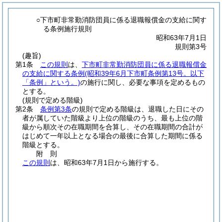
○下市町非常勤消防団員に係る退職報償金の支給に関す
る条例施行規則
昭和63年7月1日
規則第3号
(趣旨)
第1条
この規則
は、
下市町非常勤消防団員に係る退職報償金
の支給に関する条例
(昭和39年6月下市町条例第13号。以下
「条例」という。)
の施行に関し、必要な事項を定めるもの
とする。
(規則で定める階級)
第2条
条例第3条
の規則で定める階級は、退職した日にその
者が属していた階級より上位の階級のうち、最も上位の階
級から順次その在職期間を合算し、その在職期間の合計が
はじめて一年以上となる場合の最後に合算した期間に係る
階級とする。
附
則
この規則
は、昭和63年7月1日から施行する。