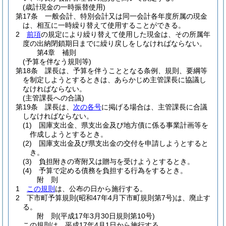
(歳計現金の一時振替使用)
第17条
一般会計、特別会計又は同一会計各年度所属の現金
は、相互に一時繰り替えて使用することができる。
2
前項
の規定により繰り替えて使用した現金は、その所属年
度の出納閉鎖期日までに繰り戻しをしなければならない。
第4章
補則
(予算を伴なう規則等)
第18条
課長は、予算を伴うこととなる条例、規則、要綱等
を制定しようとするときは、あらかじめ主管課長に協議し
なければならない。
(主管課長への合議)
第19条
課長は、
次の各号
に掲げる場合は、主管課長に合議
しなければならない。
(1)
国庫支出金、県支出金及び地方債に係る事業計画等を
作成しようとするとき。
(2)
国庫支出金及び県支出金の交付を申請しようとすると
き。
(3)
負担附きの寄附又は贈与を受けようとするとき。
(4)
予算で定める債務を負担する行為をするとき。
附
則
1
この規則
は、公布の日から施行する。
2
下市町予算規則
(昭和47年4月下市町規則第7号)
は、廃止す
る。
附
則
(平成17年3月30日
規則第10号)
この規則は、平成17年4月1日から施行する。