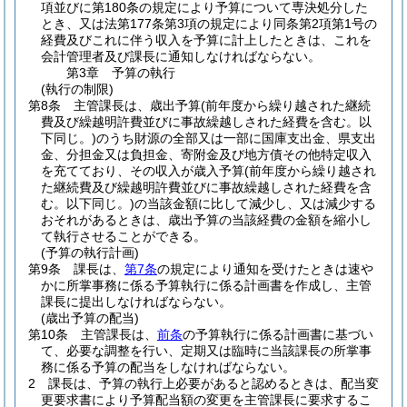
項並びに第180条の規定により予算について専決処分した
とき、又は法第177条第3項の規定により同条第2項第1号の
経費及びこれに伴う収入を予算に計上したときは、これを
会計管理者及び課長に通知しなければならない。
第3章
予算の執行
(執行の制限)
第8条
主管課長は、歳出予算
(前年度から繰り越された継続
費及び繰越明許費並びに事故繰越しされた経費を含む。以
下同じ。)
のうち財源の全部又は一部に国庫支出金、県支出
金、分担金又は負担金、寄附金及び地方債その他特定収入
を充てており、その収入が歳入予算
(前年度から繰り越され
た継続費及び繰越明許費並びに事故繰越しされた経費を含
む。以下同じ。)
の当該金額に比して減少し、又は減少する
おそれがあるときは、歳出予算の当該経費の金額を縮小し
て執行させることができる。
(予算の執行計画)
第9条
課長は、
第7条
の規定により通知を受けたときは速や
かに所掌事務に係る予算執行に係る計画書を作成し、主管
課長に提出しなければならない。
(歳出予算の配当)
第10条
主管課長は、
前条
の予算執行に係る計画書に基づい
て、必要な調整を行い、定期又は臨時に当該課長の所掌事
務に係る予算の配当をしなければならない。
2
課長は、予算の執行上必要があると認めるときは、配当変
更要求書により予算配当額の変更を主管課長に要求するこ