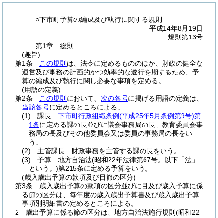
○下市町予算の編成及び執行に関する規則
平成14年8月19日
規則第13号
第1章
総則
(趣旨)
第1条
この規則
は、法令に定めるもののほか、財政の健全な
運営及び事務の計画的かつ効率的な遂行を期するため、予
算の編成及び執行に関し必要な事項を定める。
(用語の定義)
第2条
この規則
において、
次の各号
に掲げる用語の定義は、
当該各号
に定めるところによる。
(1)
課長
下市町行政組織条例
(平成25年5月条例第9号)
第
1条
に定める課の長並びに議会事務局の長、教育委員会事
務局の長及びその他委員会又は委員の事務局の長をい
う。
(2)
主管課長 財政事務を主管する課の長をいう。
(3)
予算 地方自治法
(昭和22年法律第67号。以下「法」
という。)
第215条に定める予算をいう。
(歳入歳出予算の款項及び目節の区分)
第3条
歳入歳出予算の款項の区分並びに目及び歳入予算に係
る節の区分は、毎年度の歳入歳出予算書及び歳入歳出予算
事項別明細書の定めるところによる。
2
歳出予算に係る節の区分は、地方自治法施行規則
(昭和22